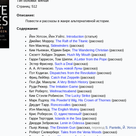
Тип обложки:
мягкая
Страниц:
512
Описание:
Повести и рассказы в жанре альтернативной истории.
Содержание
:
Йен Уотсон, Йен Уэйтс.
Introduction
(статья)
Джеймс Морроу.
The Raft of the Titanic
(рассказ)
Кен Маклеод.
Sidewinders
(рассказ)
Ким Ньюман, Юджин Бирн.
The Wandering Christian
(рассказ)
Сюзетт Хейден Элджин.
Hush My Mouth
(рассказ)
Гарри Гаррисон, Том Шиппи.
A Letter from the Pope
(рассказ)
Эстер Фриснер.
Such a Deal
(рассказ)
А. А. Аттанасио.
Тушь новой Луны
(рассказ)
Пэт Кэдиган.
Dispatches from the Revolution
(рассказ)
Фриц Лейбер.
Catch that Zeppelin
(рассказ)
Пол Дж. Макоули.
A Very British History
(рассказ)
Руди Рюкер.
The Imitation Game
(рассказ)
Кит Робертс.
Weihnachtsabend
(рассказ)
Ким Стэнли Робинсон.
The Lucky Strike
(рассказ)
Марк Лэдлоу.
His Powder'd Wig, His Crown of Thornes
(рассказ)
Джудит Тарр.
Roncesvalles
(рассказ)
Иэн Маклауд.
The English Mutiny
(рассказ)
Крис Роберсон.
О, единственный!
(рассказ)
Гарри Тертлдав.
Islands in the Sea
(рассказ)
Джордж Зебровски.
Lenin in Odessa
(рассказ)
Пьер Жевар.
The Einstein Gun
(рассказ,
перевод
S. Pantelis
,
Й. Уотсо
Роберт Силверберг.
Tales from the Venia Woods
(рассказ)