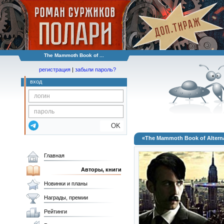
The Mammoth Book of ...
регистрация
|
забыли пароль?
вход
OK
«The Mammoth Book of Alterna
Главная
Авторы, книги
Новинки и планы
Награды, премии
Рейтинги