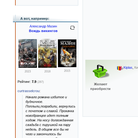
А вот, например:
Александр Мазин
Вождь викингов
Kiplas
,
Ки
2015
2023
2018
Рейтинг:
7.9
(287)
Желают
приобрести
curtrasselcrou
:
Начало романа избитое и
будничное.
Поплыли,пограбили, вернулись
с почетом и славой. Прокачка
новобранцев идет полным
ходом. На носу долгожданная
свадьба с пирушкой на пару
недель. В общем все бы не
чего и закончилось бы