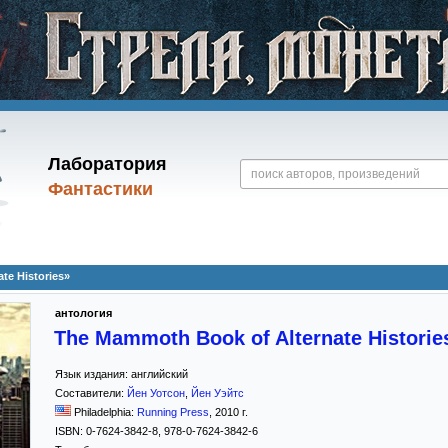
Лаборатория
Фантастики
te Histories»
антология
The Mammoth Book of Alternate Historie
Язык издания:
английский
Составители:
Йeн Уотсон
,
Йeн Уэйтс
Philadelphia:
Running Press
,
2010
г.
ISBN:
0-7624-3842-8, 978-0-7624-3842-6