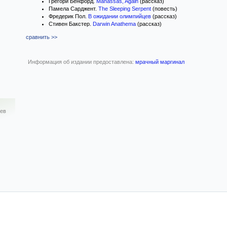
Грегори Бенфорд.
Manassas, Again
(рассказ)
Памела Сарджент.
The Sleeping Serpent
(повесть)
Фредерик Пол.
В ожидании олимпийцев
(рассказ)
Стивен Бакстер.
Darwin Anathema
(рассказ)
сравнить >>
Информация об издании предоставлена:
мрачный маргинал
ев