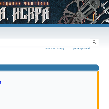
поиск по жанру
расширенный
s