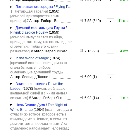
-
Летающая сковородка
/
Flying Pan
[= Летающая тарелка]
(1956)
[домовой притворяется злым
принцем]
//
Автор: Роберт Янг
7.55 (349)
11 отз.
-
Домовой мостильщика Гоуски
/
Plivník dlaždiče Housky
(1959)
[домовой вылупляется из яйца,
принадлежит тому, кто его высидел и
стремится, чтобы его хозяин
разбогател]
//
Автор: Карел Михал
7.16 (93)
4 отз.
-
In the World of Magic
(1974)
[причиной исчезновения домовых
стали бытовые приборы,
облегчающие домашний труд]
//
Автор: Леонард Ташнет
6.00 (1)
-
Вниз по лестнице
/
Down the
Ladder
(1978)
[домовые обладают
волшебной силой и с ними нельзя
ссориться]
//
Автор: Роберт Янг
6.93 (14)
1 отз.
-
Ночь Белого Духа
/
The Night of
White Bhairab
(1984)
[лха — это дух и
отчасти животное, которое есть в
каждом доме в Непале, а если нет —
дом считается несчастливым. Лха
отдаленно напоминает человека]
//