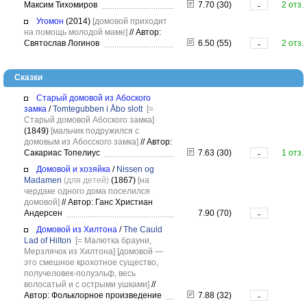
Максим Тихомиров
7.70 (30)
2 отз.
-
Угомон
(2014)
[домовой приходит
на помощь молодой маме]
//
Автор:
Святослав Логинов
6.50 (55)
2 отз.
-
Сказки
Старый домовой из Абоского
замка
/
Tomtegubben i Åbo slott
[=
Старый домовой Абоского замка]
(1849)
[мальчик подружился с
домовым из Абосского замка]
//
Автор:
Сакариас Топелиус
7.63 (30)
1 отз.
-
Домовой и хозяйка
/
Nissen og
Madamen
(для детей)
(1867)
[на
чердаке одного дома поселился
домовой]
//
Автор: Ганс Христиан
Андерсен
7.90 (70)
-
Домовой из Хилтона
/
The Cauld
Lad of Hilton
[= Малютка брауни,
Мерзлячок из Хилтона]
[домовой —
это смешное крохотное существо,
получеловек-полуэльф, весь
волосатый и с острыми ушками]
//
Автор: Фольклорное произведение
7.88 (32)
-