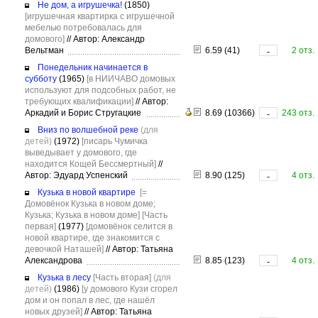
Не дом, а игрушечка!
(1850)
[игрушечная квартирка с игрушечной
мебелью потребовалась для
домового]
//
Автор: Александр
Вельтман
6.59 (41)
2 отз.
-
Понедельник начинается в
субботу
(1965)
[в НИИЧАВО домовых
используют для подсобных работ, не
требующих квалификации]
//
Автор:
Аркадий и Борис Стругацкие
8.69 (10366)
243 отз.
-
Вниз по волшебной реке
(для
детей)
(1972)
[писарь Чумичка
выведывает у домового, где
находится Кощей Бессмертный]
//
Автор: Эдуард Успенский
8.90 (125)
4 отз.
-
Кузька в новой квартире
[=
Домовёнок Кузька в новом доме;
Кузька; Кузька в новом доме]
[Часть
первая]
(1977)
[домовёнок селится в
новой квартире, где знакомится с
девочкой Наташей]
//
Автор: Татьяна
Александрова
8.85 (123)
4 отз.
-
Кузька в лесу
[Часть вторая]
(для
детей)
(1986)
[у домового Кузи сгорел
дом и он попал в лес, где нашёл
новых друзей]
//
Автор: Татьяна