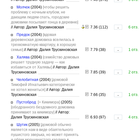
-
Молчок
(2004)
[чтобы решить
проблему с ночным клубом, не
дающим людям спать, городские
домовики посылают гонца в деревню]
//
Автор: Далия Трускиновская
7.36 (112)
6 отз.
-
Предок
(2004)
[вдовая
деревенская домовиха вселилась в
трехкомнатную квартиру, в хорошую
семью]
//
Автор: Далия Трускиновская
7.79 (38)
1 отз.
-
Халява
(2004)
[семейство домовых
решает трудную задачу — как
избавиться от Халявы]
//
Автор: Далия
Трускиновская
7.85 (39)
2 отз.
-
Челобитная
(2004)
[домовой
Тимофей Игнатьевич категорически
не хотел жениться]
//
Автор: Далия
Трускиновская
7.66 (35)
1 отз.
-
Пустоброд
[= Кикимора]
(2005)
[ободранного бездомного домовика
принимают за кикимору]
//
Автор:
Далия Трускиновская
6.93 (97)
4 отз.
-
Шутик
(2005)
[домовой обычно
является нам в виде обаятельного
пушистого зверька, но может принять
и облик морщинистого карлика в