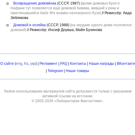
Возвращение домовёнка
(СССР, 1987)
[кроме домовых Кузи и
Нафани тут появляется ещё домовой Кикима, живший у реки и
приглянувшийся бабе Яге взамен непокорного Кузи]
//
Режиссёр: Аида
Зябликова
Домовой и хозяйка
(СССР, 1988)
[на чердаке одного дома поселился
домовой]
//
Режиссёр: Иосиф Доукша, Майя Бузинова
О сайте
(
eng
,
fra
,
укр
) |
Регламент
|
FAQ
|
Контакты
|
Наши награды
|
ВКонтакте
|
Telegram
|
Наши товары
Любое использование материалов сайта допускается только с указанием
активной ссылки на источник.
© 2005-2026
«Лаборатория Фантастики»
.