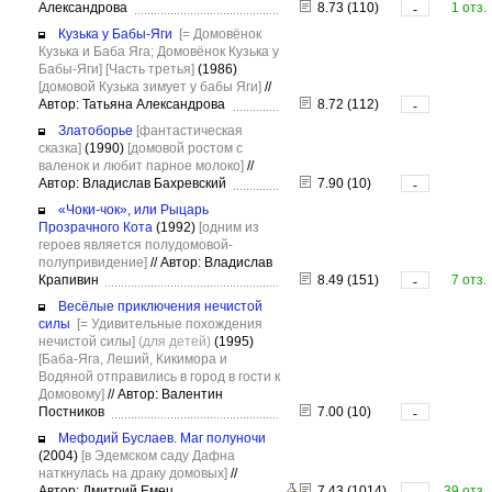
Александрова
8.73 (110)
1 отз.
-
Кузька у Бабы-Яги
[= Домовёнок
Кузька и Баба Яга; Домовёнок Кузька у
Бабы-Яги]
[Часть третья]
(1986)
[домовой Кузька зимует у бабы Яги]
//
Автор: Татьяна Александрова
8.72 (112)
-
Златоборье
[фантастическая
сказка]
(1990)
[домовой ростом с
валенок и любит парное молоко]
//
Автор: Владислав Бахревский
7.90 (10)
-
«Чоки-чок», или Рыцарь
Прозрачного Кота
(1992)
[одним из
героев является полудомовой-
полупривидение]
//
Автор: Владислав
Крапивин
8.49 (151)
7 отз.
-
Весёлые приключения нечистой
силы
[= Удивительные похождения
нечистой силы]
(для детей)
(1995)
[Баба-Яга, Леший, Кикимора и
Водяной отправились в город в гости к
Домовому]
//
Автор: Валентин
Постников
7.00 (10)
-
Мефодий Буслаев. Маг полуночи
(2004)
[в Эдемском саду Дафна
наткнулась на драку домовых]
//
Автор: Дмитрий Емец
7.43 (1014)
39 отз.