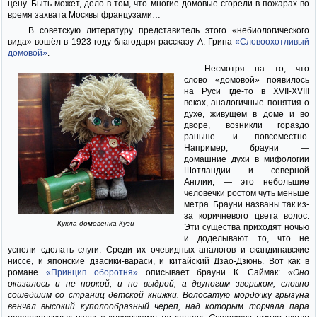
цену. Быть может, дело в том, что многие домовые сгорели в пожарах во
время захвата Москвы французами…
В советскую литературу представитель этого «небиологического
вида» вошёл в 1923 году благодаря рассказу А. Грина
«Словоохотливый
домовой»
.
Несмотря на то, что
слово «домовой» появилось
на Руси где-то в XVII-XVIII
веках, аналогичные понятия о
духе, живущем в доме и во
дворе, возникли гораздо
раньше и повсеместно.
Например, брауни —
домашние духи в мифологии
Шотландии и северной
Англии, — это небольшие
человечки ростом чуть меньше
метра. Брауни названы так из-
за коричневого цвета волос.
Кукла домовенка Кузи
Эти существа приходят ночью
и доделывают то, что не
успели сделать слуги. Среди их очевидных аналогов и скандинавские
ниссе, и японские дзасики-вараси, и китайский Дзао-Дзюнь. Вот как в
романе
«Принцип оборотня»
описывает брауни К. Саймак:
«Оно
оказалось и не норкой, и не выдрой, а двуногим зверьком, словно
сошедшим со страниц детской книжки. Волосатую мордочку грызуна
венчал высокий куполообразный череп, над которым торчала пара