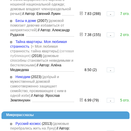
ношеной национальной одежде;
домовые владеют членораздельной
речью]
//
Автор: Евгений Лукин
7.83 (288)
7 отз.
-
Бесы в доме
(2007)
[домовой
помогает девочке избавиться от
неприятностей]
//
Автор: Александр
Рудазов
7.38 (155)
2 отз.
-
Тайна квартиры. Моя любимая
странность
[= Моя любимая
странность: тайна квартиры]
(сетевая
публикация)
(2018)
[домовые
способны становиться невидимыми и
бестелесными]
//
Автор: Алёна
Медведева
8.50 (2)
-
Никодим
(2023)
[добрый и
мужественный домовой
самоотверженно защищает
семейство, проживающее с ним в
одной избе]
//
Автор: Ярослав
Землянухин
6.99 (79)
5 отз.
-
Микрорассказы
Русский космос
(2013)
[домовые
перебрались жить на Луну]
//
Автор: