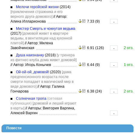
-
Мелочи геройской жизни
(2014)
[приключения стражника и его
верного друга-домового]
//
Автор:
Алина Илларионова
7.33 (9)
-
Мистер Смерть и чокнутая ведьма
(2017)
[домовой живет в квартире
ведьмы, в вентиляции над кухонной
плитой]
//
Автор: Милена
Завойчинская
6.91 (126)
2 отз.
-
Душа наизнанку
(2018)
[у тренера
из фитнес-клуба дома живет домовой]
//
Автор: Игорь Конычев
6.44 (9)
1 отз.
-
Ой-ой-ой, домовой!
(2020)
[дама
предпенсионного возраста после
смерти попадает в магический мир в
виде домового]
//
Автор: Галина
Гончарова
6.38 (24)
2 отз.
-
Солнечная тропа
(сетевая
публикация)
[домовой и леший играют
в карты]
//
Авторы: Виктория Варгина,
Алексей Варгин
-
Повести