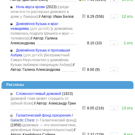
-
Ночь вкуса крови
(2023)
[среди
ночи кто-то растерзал домового в
доме у Лукерьи]
//
Автор: Иван Белов
8.29 (558)
12 отз.
-
Домовёнок Кузька и враг-
невидимка
(для детей)
[у домовёнка
появилась подруга Шишига и враг —
телевизор]
//
Автор: Галина
Александрова
8.10 (10)
1 отз.
-
Домовёнок Кузька и пропавшая
Азбука
(для детей)
[безграмотный
Смерч-Неуч похитил у домовёнка
Кузьки любимую говорящую Азбуку]
//
Автор: Галина Александрова
8.00 (9)
-
Рассказы
Словоохотливый домовой
(1923)
[домовой тоже может страдать от
зубной боли]
//
Автор: Александр Грин
8.05 (216)
13 отз.
-
Галактический фонд призрения
/
Galactic Chest
[= Галактический фонд]
(1956)
[домовые — это инопланетяне,
увлечённые благотворительностью]
//
Автор: Клиффорд Саймак
7.37 (279)
8 отз.