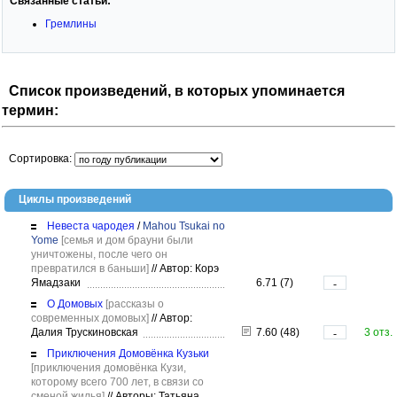
Связанные статьи:
Гремлины
Список произведений, в которых упоминается
термин:
Сортировка:
Циклы произведений
Невеста чародея
/
Mahou Tsukai no
Yome
[семья и дом брауни были
уничтожены, после чего он
превратился в баньши]
//
Автор: Корэ
Ямадзаки
6.71 (7)
-
О Домовых
[рассказы о
современных домовых]
//
Автор:
Далия Трускиновская
7.60 (48)
3 отз.
-
Приключения Домовёнка Кузьки
[приключения домовёнка Кузи,
которому всего 700 лет, в связи со
сменой жилья]
//
Авторы: Татьяна