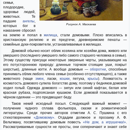
семьи,
плодородие,
здоровье людей,
животных. Те
падшие
ангелы
,
Рисунок А. Маскаева
которых бог в
наказание сбросил
на землю и попал в
жилища
, стали домовыми. Плохо вписались в
христианскую религию и их предтечи, древнеримские пенаты —
семейные духи-покровители, устанавливаемые в жилищах.
Домовой обычно носит облик хозяина или хозяйки дома, живого или
умершего (последнего умершего либо самого старшего человека в семье).
Этому существу присущи некоторые звериные черты, указывающие на
его потустороннюю природу: длинные торчком стоящие уши, покрыт
шерстью), длинные когти. А вообще домовые —
оборотни
, способные
принимать облик любого члена семьи (особенно отсутствующего), а также
животного (чаще
змеи
, ласки,
кошки
, петуха,
крысы
). Лохматость и
косматость домового сулила богатство дому, поэтому у бедняков домовой
ходил голый. Одежда домового — зипун или синий кафтан, белая или
красная рубаха, подпоясаная кушаком. Если домовой показывается в
чёрном одеянии — это предвещает беду.
Таков некий исходный посыл. Следующий важный момент —
получение чудного сплава фольклора, сказки и романтической
литературы. Среди прочих авторов отметим А. С. Пушкина с его
стихотворением
«Домовому»
. Отдадим должное и прозаику А. Ф.
Вельтману, посвятившему домовым повесть
«Не дом, а игрушечка!»
.
Рассматриваемые сущности не просты, они соперничают и знают себе