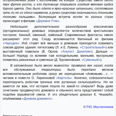
остроконечных ушек с кисточками на концах. Существо имело около
двух футов роста, и его туловище покрывала гладкая меховая шубка
бурого цвета. Оно было одето в ярко-красные штанишки, состоявшие
чуть ли не из одних карманов, а ручки существа оканчивались длинными
тонкими пальцами».
Волнующая встреча коллег из разных стран
происходит в фильме
«Деревня Утка»
.
Небольшое дополнительное разнообразие классических
(ортодоксальных) домовых определяется количеством крестьянских
построек: банный, овинный, гумённый. Современные фантасты смело
расширяют этот ряд. Сходу вспоминается Вагонный из фильма
«Чародеи»
. Изб ставят всё меньше и домовым приходится осваивать
совсем другие здания: пятиэтажку (Л. и Е. Лукины.
«Строительный»
) или
выставочный павильон (В. Орлов.
«Альтист Данилов»
). Дальше —
больше! Наряду со всякими там холодильными, ванными, мусорными
появились рюкзачные и сумочные (Д. Трускиновская.
«Сумочный»
).
В заповеднике было много живности: примерно век назад, когда
все обслуживание территории было передано мелким
вспомогательным роботам, сразу же окрещенным «домовыми…»
, —
читаем в повести О. Ларионовой
«Картель»
. Конечно, соблазнительно
перепоручить роботам грязные или рутинные сельхозработы. Но не
кажется ли вам, что история пошла по какой-то спирали? Ведь даже
сочетание продвинутого домового и обычного кота представляет собой
подобие взрывчатой смеси. И это убедительно доказал Е. ЧеширКо,
опубликовав
«Дневник домового»
.
©
Р.Ю. Масленников