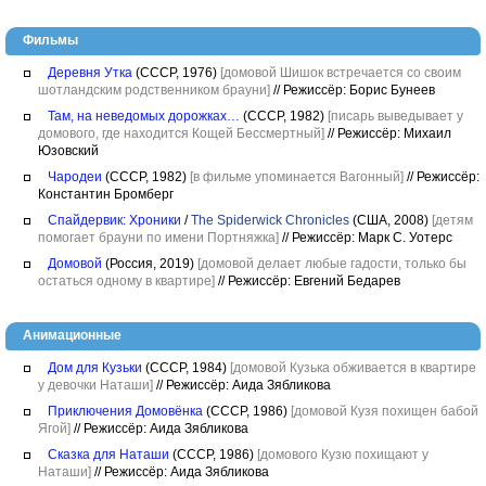
Фильмы
Деревня Утка
(СССР, 1976)
[домовой Шишок встречается со своим
шотландским родственником брауни]
//
Режиссёр: Борис Бунеев
Там, на неведомых дорожках…
(СССР, 1982)
[писарь выведывает у
домового, где находится Кощей Бессмертный]
//
Режиссёр: Михаил
Юзовский
Чародеи
(СССР, 1982)
[в фильме упоминается Вагонный]
//
Режиссёр:
Константин Бромберг
Спайдервик: Хроники
/
The Spiderwick Chronicles
(США, 2008)
[детям
помогает брауни по имени Портняжка]
//
Режиссёр: Марк С. Уотерс
Домовой
(Россия, 2019)
[домовой делает любые гадости, только бы
остаться одному в квартире]
//
Режиссёр: Евгений Бедарев
Анимационные
Дом для Кузьки
(СССР, 1984)
[домовой Кузька обживается в квартире
у девочки Наташи]
//
Режиссёр: Аида Зябликова
Приключения Домовёнка
(СССР, 1986)
[домовой Кузя похищен бабой
Ягой]
//
Режиссёр: Аида Зябликова
Сказка для Наташи
(СССР, 1986)
[домового Кузю похищают у
Наташи]
//
Режиссёр: Аида Зябликова