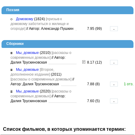
Поэзия
Домовому
(1824)
[призыв к
домовому заботиться о жилище и
огороде]
//
Автор: Александр Пушкин
7.95 (99)
-
Сборники
Мы, домовые
(2010)
[рассказы о
современных домовых]
//
Автор:
Далия Трускиновская
8.17 (12)
-
Мы, домовые
[Второе,
дополненное издание]
(2011)
[рассказы о современных домовых]
//
Автор: Далия Трускиновская
7.88 (8)
1 отз.
-
Мы, домовые
(2020)
[рассказы о
современных домовых]
//
Автор:
Далия Трускиновская
7.60 (5)
-
Список фильмов, в которых упоминается термин: