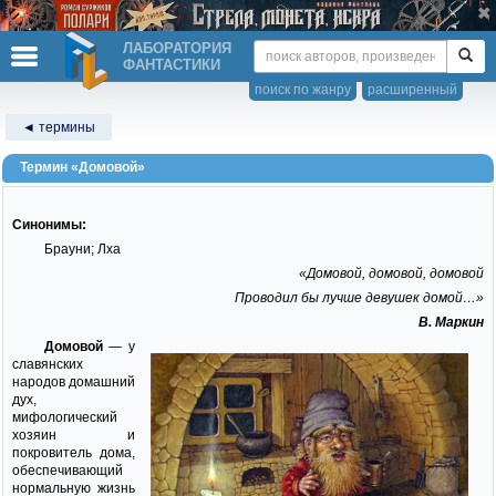
ЛАБОРАТОРИЯ
ФАНТАСТИКИ
поиск по жанру
расширенный
◄ термины
Термин «Домовой»
Синонимы:
Брауни; Лха
«Домовой, домовой, домовой
Проводил бы лучше девушек домой…»
В. Маркин
Домовой
— у
славянских
народов домашний
дух,
мифологический
хозяин и
покровитель дома,
обеспечивающий
нормальную жизнь