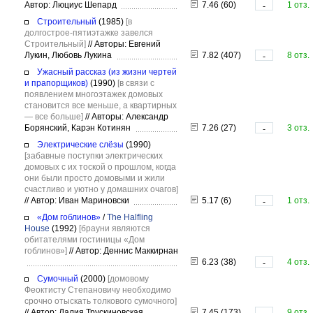
Автор: Люциус Шепард
7.46 (60)
1 отз.
-
Строительный
(1985)
[в
долгострое-пятиэтажке завелся
Строительный]
//
Авторы: Евгений
Лукин, Любовь Лукина
7.82 (407)
8 отз.
-
Ужасный рассказ (из жизни чертей
и прапорщиков)
(1990)
[в связи с
появлением многоэтажек домовых
становится все меньше, а квартирных
— все больше]
//
Авторы: Александр
Борянский, Карэн Котинян
7.26 (27)
3 отз.
-
Электрические слёзы
(1990)
[забавные поступки электрических
домовых с их тоской о прошлом, когда
они были просто домовыми и жили
счастливо и уютно у домашних очагов]
//
Автор: Иван Мариновски
5.17 (6)
1 отз.
-
«Дом гоблинов»
/
The Halfling
House
(1992)
[брауни являются
обитателями гостиницы «Дом
гоблинов»]
//
Автор: Деннис Маккирнан
6.23 (38)
4 отз.
-
Сумочный
(2000)
[домовому
Феоктисту Степановичу необходимо
срочно отыскать толкового сумочного]
//
Автор: Далия Трускиновская
7.45 (173)
9 отз.