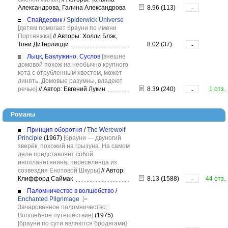
Александрова, Галина Александрова
8.96 (113)
-
Спайдервик
/
Spiderwick Universe
[детям помогает брауни по имени
Портняжка]
//
Авторы: Холли Блэк,
Тони ДиТерлицци
8.02 (37)
-
Лыцк, Баклужино, Суслов
[внешне
домовой похож на необычно крупного
кота с отрубленным хвостом, может
линять. Домовые разумны, владеют
речью]
//
Автор: Евгений Лукин
8.39 (240)
1 отз.
-
Романы
Принцип оборотня
/
The Werewolf
Principle
(1967)
[брауни — двуногий
зверёк, похожий на грызуна. На самом
деле представляет собой
инопланетянина, переселенца из
созвездия Енотовой Шкуры]
//
Автор:
Клиффорд Саймак
8.13 (1588)
44 отз.
-
Паломничество в волшебство
/
Enchanted Pilgrimage
[=
Зачарованное паломничество;
Волшебное путешествие]
(1975)
[брауни по сути являются бродягами]