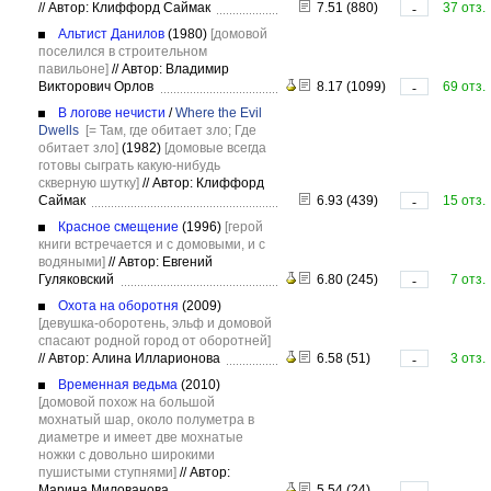
//
Автор: Клиффорд Саймак
7.51 (880)
37 отз.
-
Альтист Данилов
(1980)
[домовой
поселился в строительном
павильоне]
//
Автор: Владимир
Викторович Орлов
8.17 (1099)
69 отз.
-
В логове нечисти
/
Where the Evil
Dwells
[= Там, где обитает зло; Где
обитает зло]
(1982)
[домовые всегда
готовы сыграть какую-нибудь
скверную шутку]
//
Автор: Клиффорд
Саймак
6.93 (439)
15 отз.
-
Красное смещение
(1996)
[герой
книги встречается и с домовыми, и с
водяными]
//
Автор: Евгений
Гуляковский
6.80 (245)
7 отз.
-
Охота на оборотня
(2009)
[девушка-оборотень, эльф и домовой
спасают родной город от оборотней]
//
Автор: Алина Илларионова
6.58 (51)
3 отз.
-
Временная ведьма
(2010)
[домовой похож на большой
мохнатый шар, около полуметра в
диаметре и имеет две мохнатые
ножки с довольно широкими
пушистыми ступнями]
//
Автор:
Марина Милованова
5.54 (24)