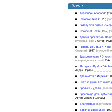
Повести
Анаконда
/
Anaconda
(19
Роковые яйца
(1925)
[по
Катапульта пятого измер
Chalice of Death
(1957)
[
Долина проклятий
/
Damna
мусорный бак]
//
Автор: Ро
Парень из С.В.И.Н.
/
The 
Спецназ]
(1967)
[ползучий а
Драконья чаша
/
Dragon S
превращаются в змей]
//
Авт
Янтарь из Куэйта
/
Amber
Андрэ Нортон
Два билета в Индию
(198
Чистые руки
/
Les mains 
Кролики и удавы
[повест
Красавица-дочь добытчи
Автор: Люциус Шепард
Златоборье
[фантастичес
Бабочка и василиск
(199