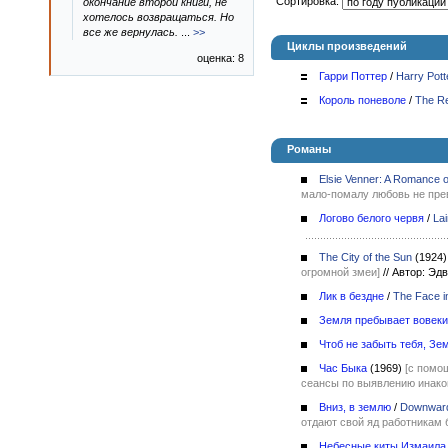
Сортировка:
окончание второй книги, не
хотелось возвращаться. Но
все же вернулась.
...
>>
Циклы произведений
оценка: 8
Гарри Поттер
/
Harry Pott
Король поневоле
/
The Re
Романы
Elsie Venner: A Romance o
мало-помалу любовь не прев
Логово белого червя
/
Lai
The City of the Sun
(1924)
огромной змеи]
//
Автор: Эд
Лик в бездне
/
The Face i
Земля пребывает вовеки
Чтоб не забыть тебя, Зе
Час Быка
(1969)
[с помо
сеансы по выявлению инак
Вниз, в землю
/
Downward 
отдают свой яд работникам 
Небесные киты Измаила