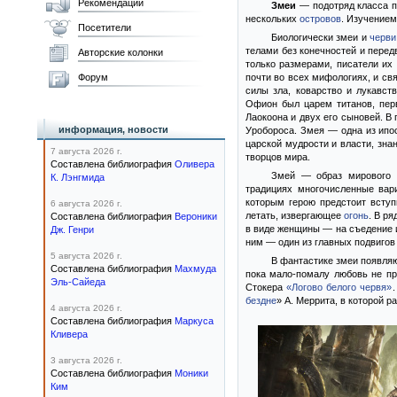
Рекомендации
Змеи
— подотряд класса п
нескольких
островов
. Изучением
Посетители
Биологически змеи и
черви
телами без конечностей и перед
Авторские колонки
только размерами, писатели их
Форум
почти во всех мифологиях, и св
силы зла, коварство и лукавст
Офион был царем титанов, пе
Лаокоона и двух его сыновей. В
информация, новости
Уробороса. Змея — одна из ипо
царской мудрости и власти, зна
7 августа 2026 г.
творцов мира.
Составлена библиография
Оливера
Змей — образ мирового 
К. Лэнгмида
традициях многочисленные вар
которым герою предстоит вступ
6 августа 2026 г.
летать, извергающее
огонь
. В р
Составлена библиография
Вероники
в виде женщины — на съедение и
Дж. Генри
ним — один из главных подвигов
5 августа 2026 г.
В фантастике змеи появляю
Составлена библиография
Махмуда
пока мало-помалу любовь не пр
Эль-Сайеда
Стокера
«Логово белого червя»
бездне
» А. Меррита, в которой 
4 августа 2026 г.
Составлена библиография
Маркуса
Кливера
3 августа 2026 г.
Составлена библиография
Моники
Ким