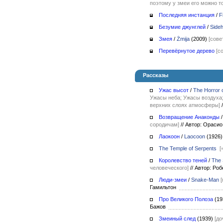
поэтому у змеи его можно т
Последняя инстанция
/
F
Безумие джунглей
/
Sideh
Змея
/
Żmija
(2009)
[сове
Перевёрнутое дерево
[с
Рассказы
Ужас высот
/
The Horror o
Ужасы неба; Ужасы воздуха;
верхних слоях атмосферы]
/
Возвращение Анаконды
сородичам]
//
Автор: Орасио
Лаокоон
/
Laocoon
(1926)
The Temple of Serpents
[
Королевство теней
/
The
человеческого]
//
Автор: Роб
Люди-змеи
/
Snake-Man
Гамильтон
Про Великого Полоза
(19
Бажов
Змеиный след
(1939)
[до