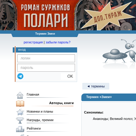
Термин Змеи
регистрация
|
забыли пароль?
вход
OK
◄ термины
Главная
Термин «Змеи»
Авторы, книги
Новинки и планы
Синонимы:
Анаконды; Великий полоз; 
Награды, премии
Рейтинги