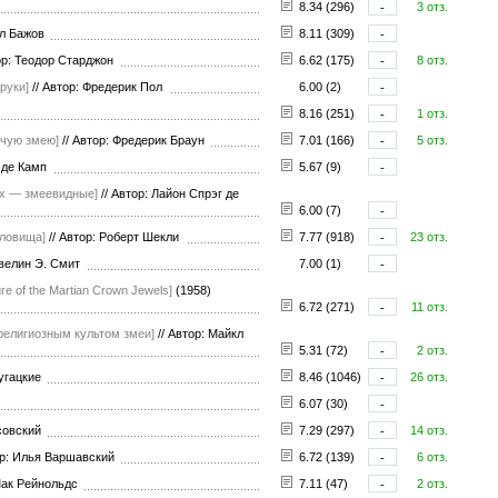
8.34 (296)
-
3 отз.
ел Бажов
8.11 (309)
-
р: Теодор Старджон
6.62 (175)
-
8 отз.
руки]
//
Автор: Фредерик Пол
6.00 (2)
-
8.16 (251)
-
1 отз.
учую змею]
//
Автор: Фредерик Браун
7.01 (166)
-
5 отз.
г де Камп
5.67 (9)
-
ых — змеевидные]
//
Автор: Лайон Спрэг де
6.00 (7)
-
уловища]
//
Автор: Роберт Шекли
7.77 (918)
-
23 отз.
велин Э. Смит
7.00 (1)
-
e of the Martian Crown Jewels]
(1958)
6.72 (271)
-
11 отз.
 религиозным культом змеи]
//
Автор: Майкл
5.31 (72)
-
2 отз.
ругацкие
8.46 (1046)
-
26 отз.
6.07 (30)
-
нсовский
7.29 (297)
-
14 отз.
р: Илья Варшавский
6.72 (139)
-
6 отз.
Мак Рейнольдс
7.11 (47)
-
2 отз.