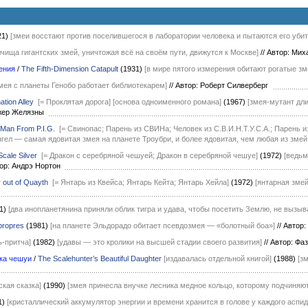
21)
[змеи восстают против поселившегося в лаборатории человека и пытаются его убит
лчища гигантских змей, уничтожая всё на своём пути, движутся к Москве]
//
Автор: Мих
ения
/
The Fifth-Dimension Catapult
(1931)
[в мире пятого измерения обитают рогатые зм
змея с планеты Генобо работает библиотекарем]
//
Автор: Роберт Силверберг
tion Alley
[= Проклятая дорога]
[основа одноименного романа]
(1967)
[змея-мутант дл
джер Желязны
Man From P.I.G.
[= Свинопас; Парень из СВИНа; Человек из С.В.И.Н.Т.У.С.А.; Парень и
нгел — самая ядовитая змея на планете Троубри, и более ядовитая, чем любая из змей
cale Silver
[= Дракон с серебряной чешуей; Дракон в серебряной чешуе]
(1972)
[ведьм
ор: Андрэ Нортон
 out of Quayth
[= Янтарь из Квейса; Янтарь Кейта; Янтарь Хейла]
(1972)
[янтарная змей
1)
[два инопланетянина приняли облик тигра и удава, чтобы посетить Землю, не вызыв
propres
(1981)
[на планете Эльдорадо обитает псевдозмея — «болотный боа»]
//
Автор:
ь-притча]
(1982)
[удавы — это кролики на высшей стадии своего развития]
//
Автор: Фа
ка чешуи
/
The Scalehunter’s Beautiful Daughter
[издавалась отдельной книгой]
(1988)
[з
кая сказка]
(1990)
[змея принесла внучке лесника медное кольцо, которому подчиняю
1)
[кристаллический аккумулятор энергии и времени хранится в голове у каждого аспи