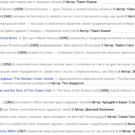
 предстаёт перед ним в змеином облике]
//
Автор: Павел Бажов
ой Волос]
(1939)
[Золотой волос — дочь Полоза в человеческом обличье]
//
Автор: Пав
l
(1940)
[человек встретился со змеей и после этого стал менять кожу, как змея]
//
Авто
нерианская змея — быстрая и смертельно ядовитая, имеет рудиментарные костлявые 
мей Дайко одаряет Глафиру с Перфилом золотом]
//
Автор: Павел Бажов
l Good Bems
[= Все достойные бемсы]
(1949)
[пришелец с Андромеды вселился в грем
рнзан Всемогущий]
(1955)
[выращивание змеи длиною 30 метров]
//
Автор: Лайон Спрэ
рная шутка]
(1956)
[планета Суоми — сплошное болото, большинство крупных животн
]
(1956)
[в инопланетную ловушку попала змея с головами на том и на другом конце т
ольшая змея передвигается, зажав хвост во рту и перекатываясь, как обруч]
//
Автор: Э
 короны
/
The Martian Crown Jewels
[= Драгоценности марсианской короны; The Adventur
 ночное освещение на Марсе]
//
Автор: Пол Андерсон
an and the Sons of The Snake-God
[= The Sons of the Snake-God]
(1958)
[герой обманут
и…]
(1961)
[на планете Яйла обитают двуххордовые змеи]
//
Автор: Аркадий и Борис Ст
2)
[на Земле уничтожили всех ядовитых змей]
//
Автор: Дмитрий Биленкин
еизвестные науке стальные змеи нападают на жителей Ленинграда]
//
Автор: Север Га
ей в уссурийской тайге охраняет дерево с неизвестными съедобными плодами]
//
Авто
emy Within
(1967)
[гремучая змея укусила пришельца и он тут же скончался]
//
Автор: 