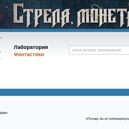
Лаборатория
Фантастики
Удавы
«Почему бы не подтвердитьс