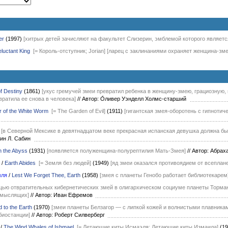
er
(1997)
[хитрых детей зачисляют на факультет Слизерин, эмблемой которого являетс
luctant King
[= Король-отступник; Jorian]
[ларец с заклинаниями охраняет женщина-зме
f Destiny
(1861)
[укус гремучей змеи превратил ребенка в женщину-змею, грациозную, 
ратила ее снова в человека]
//
Автор: О́ливер Уэнделл Холмс-старший
r of the White Worm
[= The Garden of Evil]
(1911)
[гигантская змея-оборотень с гипноти
[в Северной Мексике в девятнадцатом веке прекрасная испанская девушка должна бы
вин Л. Сабин
n the Abyss
(1931)
[появляется полуженщина-полурептилия Мать-Змея]
//
Автор: Абра
/
Earth Abides
[= Земля без людей]
(1949)
[яд змеи оказался противоядием от всеплан
мля
/
Lest We Forget Thee, Earth
(1958)
[змея с планеты Генобо работает библиотекарем
щью отвратительных кибернетических змей в олигархическом социуме планеты Торма
омыслящих]
//
Автор: Иван Ефремов
to the Earth
(1970)
[змеи планеты Белзагор — с липкой кожей и волнистыми плавника
биостанции]
//
Автор: Роберт Силверберг
/
The Wind Whales of Ishmael
[= Летающие киты Исмаэля; Летающие киты Измаила]
(19