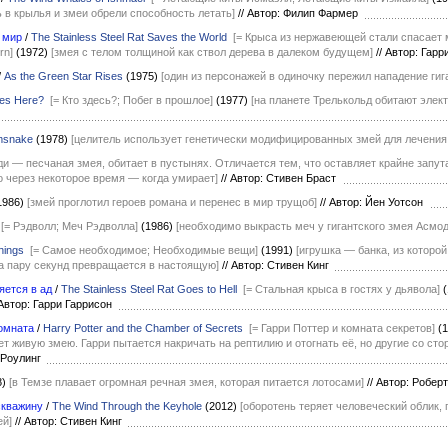
ь в крылья и змеи обрели способность летать]
//
Автор: Филип Фармер
 мир
/
The Stainless Steel Rat Saves the World
[= Крыса из нержавеющей стали спасает ми
rn]
(1972)
[змея с телом толщиной как ствол дерева в далеком будущем]
//
Автор: Гарр
/
As the Green Star Rises
(1975)
[один из персонажей в одиночку пережил нападение гиг
es Here?
[= Кто здесь?; Побег в прошлое]
(1977)
[на планете Трелькольд обитают элек
msnake
(1978)
[целитель использует генетически модифицированных змей для лечения
ди — песчаная змея, обитает в пустынях. Отличается тем, что оставляет крайне запута
о через некоторое время — когда умирает]
//
Автор: Стивен Браст
1986)
[змей проглотил героев романа и перенес в мир трущоб]
//
Автор: Йен Уотсон
[= Рэдволл; Меч Рэдволла]
(1986)
[необходимо выкрасть меч у гигантского змея Асмо
hings
[= Самое необходимое; Необходимые вещи]
(1991)
[игрушка — банка, из которо
а пару секунд превращается в настоящую]
//
Автор: Стивен Кинг
яется в ад
/
The Stainless Steel Rat Goes to Hell
[= Стальная крыса в гостях у дьявола]
втор: Гарри Гаррисон
Комната
/
Harry Potter and the Chamber of Secrets
[= Гарри Поттер и комната секретов]
(
 живую змею. Гарри пытается накричать на рептилию и отогнать её, но другие со сторо
. Роулинг
8)
[в Темзе плавает огромная речная змея, которая питается лотосами]
//
Автор: Робер
скважину
/
The Wind Through the Keyhole
(2012)
[оборотень теряет человеческий облик,
ей]
//
Автор: Стивен Кинг