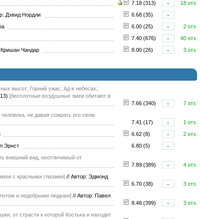
7.18 (313)
-
18 отз.
р: Дэвид Нордли
6.68 (35)
-
жра
6.00 (25)
-
2 отз.
7.40 (676)
-
40 отз.
 Кришан Чандар
8.00 (26)
-
3 отз.
ных высот; Горний ужас; Ад в небесах;
13)
[бесплотные воздушные змеи обитают в
7.66 (340)
-
7 отз.
 человека, не давая сожрать его свом
7.41 (17)
-
1 отз.
ан
6.62 (8)
-
2 отз.
ол Эрнст
6.80 (5)
-
ь внешний вид, неотличимый от
7.89 (389)
-
4 отз.
змеи с красными глазами]
//
Автор: Эдмонд
6.70 (38)
-
3 отз.
олотом и недобрыми людьми]
//
Автор: Павел
8.48 (399)
-
3 отз.
ки, от страсти к которой Костька и находит