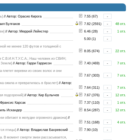
ь]
//
Автор: Орасио Кирога
7.55 (67)
-
аил Булгаков
7.82 (2591)
-
48 отз.
еи]
//
Автор: Мюррей Лейнстер
6.46 (28)
-
1 отз.
5.00 (1)
-
иной не менее 120 футов и толщиной с
8.05 (674)
-
22 отз.
з С.В.И.Н.Т.У.С.А.; Наш человек из СВИН;
 Земли]
//
Автор: Гарри Гаррисон
7.40 (469)
-
7 отз.
а плетет веревки из своих волос и они
7.67 (303)
-
7 отз.
ка ожила и превратилась в браслет]
//
Автор:
7.64 (311)
-
7 отз.
ая подозрений]
//
Автор: Кир Булычев
7.67 (376)
-
12 отз.
 Франсис Карсак
7.37 (110)
-
1 отз.
зиль Искандер
8.54 (287)
-
12 отз.
меи обитают в желудке огромного дракона]
//
7.51 (168)
-
4 отз.
тся птицы]
//
Автор: Владислав Бахревский
7.90 (10)
-
да. В момент смерти змеи рассасывается,