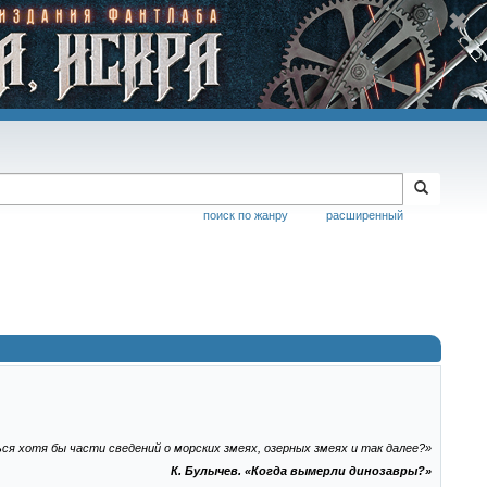
поиск по жанру
расширенный
я хотя бы части сведений о морских змеях, озерных змеях и так далее?»
К. Булычев. «Когда вымерли динозавры?»