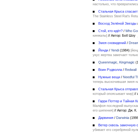
настолько, что превратилис
Стальная Крыса спасает
The Stainless Steel Rat's Retu
Восход Зелёной Звезды
Стой, кто идёт?
/
Who Go
кинжалы]
//
Автор: Боб Шоу
Змея сновидений
/
Drea
Йенди
/
Yendi
(1984)
[йен
укус жертва замечает тольк
Queenmagic, Kingmagic
(
Воин Рэдволла
/
Redwall
Нужные вещи
/
Needful T
теперь выскочившая змея н
Стальная Крыса отправл
который опоясывает мир]
//
А
Гарри Поттер и Тайная 
Малфоя последний выпускает
его шипения]
//
Автор: Дж. К
Дарвиния
/
Darwinia
(199
Ветер сквозь замочную 
убивает его серебряной пул