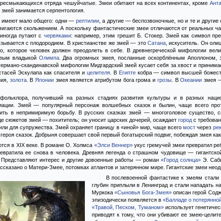
ресмыкающихся отряда чешуйчатые. Змеи обитают на всех континентах, кроме
Ант
 змей занимается серпентология.
имеют мало общего: одни —
рептилии
, а другие — беспозвоночные, но и те и другие
вигаются скольжением. А поскольку фантастические змеи отличаются от реальных ч
 иногда путают с
червяками
: например, этим грешит Б. Стокер. Змей как символ пр
язывается с плодородием. В христианстве же змей — это
Сатана
, искуситель. Он оли
во, которое человек должен преодолеть в себе. В древнегреческой мифологии вел
рвым владыкой
Олимпа
. Два огромных змея, посланные оскорблённым Аполлоном, 
 германо-скандинавской мифологии Мидгардский змей кусает себя за хвост и приним
стасей Эскулапа как спасителя и
целителя
. В
Египте
кобра — символ высшей божест
ния,
золота
. В
Японии
змея является атрибутом бога грома и
грозы
. В
Океании
змея —
фольклора, получивший на разных стадиях развития культуры и в разных наци
иации. Змей — популярный персонаж волшебных сказок и былин, чаще всего прот
ить в непримиримую борьбу. В русских сказках змей — многоголовое существо, с
яде сюжетов змей — похититель; он уносит царских дочерей, осаждает
город
с требован
ли для супружества. Змей охраняет границу в «иной» мир, чаще всего
мост
через
ре
 героя сказок. Добрыня совершает свой первый богатырский подвиг, побеждая змея ка
тся в XIX веке. В романе О. Холмса
«Элси Веннер»
укус гремучей змеи превратил реб
евратила ее снова в человека. Древняя легенда о страшном чудовище — гигантско
. Представляют интерес и другие довоенные работы — роман
«Город солнца»
Э. Саб
рассказано о Матери-Змее, потомках атлантов и затерянном мире. Гигантские змеи неод
В послевоенной фантастике к змеям стали 
глубин приплыли в Ленинград и стали нападать на
Муркока
«Сыновья Бога-Змея»
описан герой Содж
эпизодически появляется в
«Балладе о потерянно
«Травой, Песком, Туманом»
использует генетичес
приводят к тому, что они убивают ее змею-целит