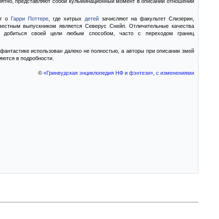
оятно, представляют собой кульминационный момент в описании отношений
нг о
Гарри Поттере
, где хитрых
детей
зачисляют на факультет Слизерин,
вестным выпускником является Северус Снейп. Отличительные качества
ие добиться своей цели любым способом, часто с переходом границ
фантастике использован далеко не полностью, а авторы при описании змей
яются в подробности.
©
«Гринвудская энциклопедия НФ и фэнтези», с изменениями