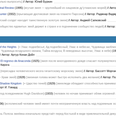
олько выпросить]
//
Автор: Юлий Буркин
inal Review
(1995)
[жгучая змея — крупнейший из хищников ду'утианских морей]
//
Авто
unter
(2002)
[прыгающая дротиковая змея на планете Парсона]
//
Автор: Раджнар Вад
тский солдат находит таинственную золотую змею]
//
Автор: Анджей Сапковский
ообщество ядовитых змей держит в страхе и в подчинении сообщество людей]
//
Автор:
f the Heights
[= Ужас поднебесья; Ад поднебесный; Ужас в небесах; Чудовища заоблач
 Чудовища воздушного океана; Тайна воздуха; В неведомых высотах; Ужас в небе]
(19
/
Автор: Артур Конан Дойл
/
El regreso de Anaconda
(1925)
[змея после многодневного дождя спасает полумертвого
 Кирога
[пересадка человеческого мозга гигантскому морскому змею]
//
Автор: Бассетт Морг
= Храм змей]
(1928)
[змеиная голова может быстро исполнить два желания]
//
Автор: П
 Shadow Kingdom
[= Царство теней]
(1929)
[змеелюди обладают способностью принимат
ерт И. Говард
[под псевдонимом Hugh Davidson]
(1933)
[человек по ночам принимает облик огромной 
36)
[исполинский человек-змей имеет почти неограниченную власть над подземным з
чь Полоза змеёвка изначально предстаёт перед Костькой в виде привлекательной девуш