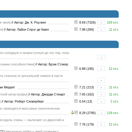
я змея]
//
Автор: Дж. К. Роулинг
8.69 (7326)
-
229 отз.
я]
//
Автор: Лайон Спрэг де Камп
7.98 (284)
-
11 отз.
но холодную и неприступную до тех пор, пока
-
ческими способностями]
//
Автор: Брэм Стокер
6.88 (195)
-
12 отз.
ть спасена от ритуальной смерти в пасти
-
хам Меррит
7.21 (213)
-
11 отз.
етной катастрофы]
//
Автор: Джордж Стюарт
7.65 (162)
-
11 отз.
]
//
Автор: Роберт Силверберг
6.54 (13)
-
2 отз.
нс проводятся массовые гипнотические
8.29 (2795)
-
129 отз.
ми вдоль спины — вылезают из джунглей и
7.76 (179)
-
12 отз.
71)
[несколько ребер у змей развились