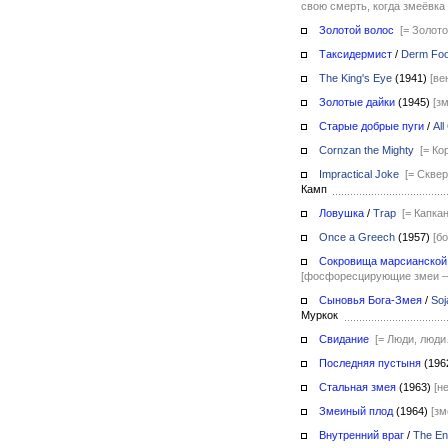
свою смерть, когда змеёвка
Золотой волос
[= Золот
Таксидермист
/
Derm Foo
The King's Eye
(1941)
[ве
Золотые дайки
(1945)
[з
Старые добрые пуги
/
Al
Cornzan the Mighty
[= Ко
Impractical Joke
[= Скве
Камп
Ловушка
/
Trap
[= Капкан
Once a Greech
(1957)
[б
Сокровища марсианской
[фосфоресцирующие змеи —
Сыновья Бога-Змея
/
Soj
Муркок
Свидание
[= Люди, люд
Последняя пустыня
(196
Стальная змея
(1963)
[н
Змеиный плод
(1964)
[зм
Внутренний враг
/
The En