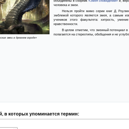
объединены в сборник
«Змея сновидений»
и, вер
человека и змеи.
Нельзя пройти мимо серии книг Д. Роули
эмблемой которого является змея, а самым из
учеников этого факультета: хитрость, умен
нравственности.
В целом отметим, что змеиный потенциал в 
полагаются на стереотипы, обобщения и не углубл
тские змеи в древнем городе»
, в которых упоминается термин: