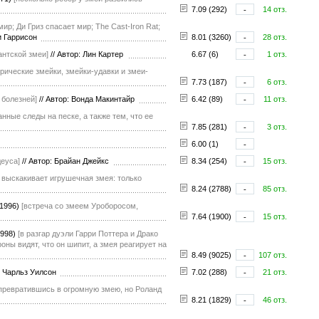
7.09 (292)
-
14 отз.
р; Ди Гриз спасает мир; The Cast-Iron Rat;
и Гаррисон
8.01 (3260)
-
28 отз.
антской змеи]
//
Автор: Лин Картер
6.67 (6)
-
1 отз.
трические змейки, змейки-удавки и змеи-
7.73 (187)
-
6 отз.
 болезней]
//
Автор: Вонда Макинтайр
6.42 (89)
-
11 отз.
нные следы на песке, а также тем, что ее
7.85 (281)
-
3 отз.
6.00 (1)
-
деуса]
//
Автор: Брайан Джейкс
8.34 (254)
-
15 отз.
й выскакивает игрушечная змея: только
8.24 (2788)
-
85 отз.
(1996)
[встреча со змеем Уроборосом,
7.64 (1900)
-
15 отз.
1998)
[в разгар дуэли Гарри Поттера и Драко
ны видят, что он шипит, а змея реагирует на
8.49 (9025)
-
107 отз.
т Чарльз Уилсон
7.02 (288)
-
21 отз.
 превратившись в огромную змею, но Роланд
8.21 (1829)
-
46 отз.