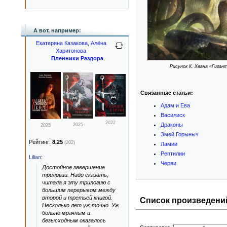
А вот, например:
Екатерина Казакова
,
Алёна
Харитонова
Пленники Раздора
Рисунок К. Хвана «Гиган
Связанные статьи:
Адам и Ева
Василиск
2022
Драконы
2025
2025
Змей Горыныч
Рейтинг:
8.25
(202)
Ламии
Рептилии
Lilian
:
Черви
Достойное завершение
трилогии. Надо сказать,
читала я эту трилогию с
большим перерывом между
второй и третьей книгой.
Список произведений
Несколько лет уж точно. Уж
больно мрачным и
безысходным оказалось