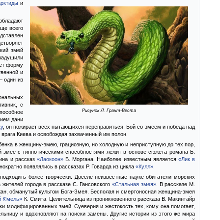
арктиды
и
 обладают
аще всего
едставлен
цетворяет
икий змей
задушили
ает форму
венной и
 один из
ональных
ивник, с
Рисунок Л. Грант-Веста
пособное
ием дани
ку
, он пожирает всех пытающихся переправиться. Бой со змеем и победа над
к врага Киева и освобождая захваченный им полон.
енка в женщину-змею, грациозную, но холодную и неприступную до тех пор,
й змее с гипнотическими способностями лежит в основе сюжета романа Б.
ина и рассказ
«Лаокоон»
Б. Моргана. Наиболее известным является
«Лик в
нократно появлялись в рассказах Р. Говарда из цикла
«Кулл»
.
подходить более творчески. Доселе неизвестные науке обитатели морских
 жителей города в рассказе С. Гансовского
«Стальная змея»
. В рассказе М.
ан, обманутый культом Бога-Змея. Бесполая и смертоносная женщина-змея
й К'мель»
К. Смита. Целительница из проникновенного рассказа В. Макинтайр
ки модифицированных змей. Суеверия и жестокость тех, кому она помогает,
ельницу и вдохновляют на поиски замены. Другие истории из этого же мира