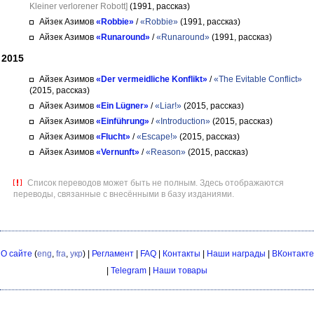
Kleiner verlorener Robott]
(1991, рассказ)
Айзек Азимов
«Robbie»
/
«Robbie»
(1991, рассказ)
Айзек Азимов
«Runaround»
/
«Runaround»
(1991, рассказ)
2015
Айзек Азимов
«Der vermeidliche Konflikt»
/
«The Evitable Conflict»
(2015, рассказ)
Айзек Азимов
«Ein Lügner»
/
«Liar!»
(2015, рассказ)
Айзек Азимов
«Einführung»
/
«Introduction»
(2015, рассказ)
Айзек Азимов
«Flucht»
/
«Escape!»
(2015, рассказ)
Айзек Азимов
«Vernunft»
/
«Reason»
(2015, рассказ)
Список переводов может быть не полным. Здесь отображаются
переводы, связанные с внесёнными в базу изданиями.
О сайте
(
eng
,
fra
,
укр
) |
Регламент
|
FAQ
|
Контакты
|
Наши награды
|
ВКонтакте
|
Telegram
|
Наши товары