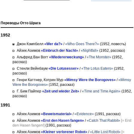
Переводы Отто Шрага
1952
Джон Кэмпбелл
«Wer da?»
/
«Who Goes There?»
(1952, повесть)
Айзек Азимов
«Einbruch der Nacht»
/
«Nightfall»
(1952, рассказ)
Альфред Ван Вогт
«Wiedererweckung»
/
«The Monster»
(1952,
рассказ)
Стенли Вейнбаум
«Die Lotusesser»
/
«The Lotus Eaters»
(1952,
рассказ)
Генри Каттнер, Кэтрин Мур
«Mimsy Were the Borogoves»
/
«Mimsy
Were the Borogoves»
(1952, рассказ)
Г. Бим Пайпер
«Zeit und wieder Zeit»
/
«Time and Time Again»
(1952,
рассказ)
1991
Айзек Азимов
«Beweismaterial»
/
«Evidence»
(1991, рассказ)
Айзек Азимов
«Erst den Hasen fangen»
/
«Catch That Rabbit»
[= Erst
den Hasen fangen!]
(1991, рассказ)
Айзек Азимов
«Kleiner verlorener Robot»
/
«Little Lost Robot»
[=