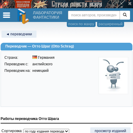
ЛАБОРАТОРИЯ
ФАНТАСТИКИ
поиск по жанру
расширенный
◄ переводчики
Переводчик — Отто Шраг (Otto Schrag)
Страна:
Германия
Переводчик c:
английского
Переводчик на:
немецкий
Работы переводчика Отто Шрага
Сортировка:
просмотр изданий