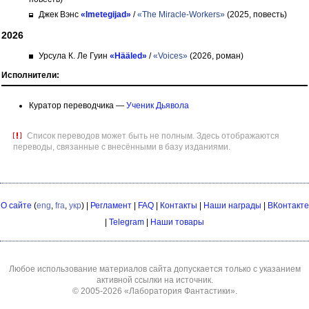
Джек Вэнс
«Imetegijad»
/
«The Miracle-Workers»
(2025, повесть)
2026
Урсула К. Ле Гуин
«Hääled»
/
«Voices»
(2026, роман)
Исполнители:
Куратор переводчика —
Ученик Дьявола
Список переводов может быть не полным. Здесь отображаются
переводы, связанные с внесёнными в базу изданиями.
О сайте
(
eng
,
fra
,
укр
) |
Регламент
|
FAQ
|
Контакты
|
Наши награды
|
ВКонтакте
|
Telegram
|
Наши товары
Любое использование материалов сайта допускается только с указанием
активной ссылки на источник.
© 2005-2026
«Лаборатория Фантастики»
.