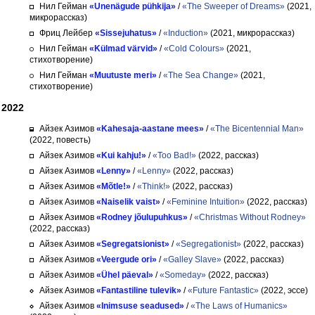
Нил Гейман
«Unenägude pühkija»
/
«The Sweeper of Dreams»
(2021,
микрорассказ)
Фриц Лейбер
«Sissejuhatus»
/
«Induction»
(2021, микрорассказ)
Нил Гейман
«Külmad värvid»
/
«Cold Colours»
(2021,
стихотворение)
Нил Гейман
«Muutuste meri»
/
«The Sea Change»
(2021,
стихотворение)
2022
Айзек Азимов
«Kahesaja-aastane mees»
/
«The Bicentennial Man»
(2022, повесть)
Айзек Азимов
«Kui kahju!»
/
«Too Bad!»
(2022, рассказ)
Айзек Азимов
«Lenny»
/
«Lenny»
(2022, рассказ)
Айзек Азимов
«Mõtle!»
/
«Think!»
(2022, рассказ)
Айзек Азимов
«Naiselik vaist»
/
«Feminine Intuition»
(2022, рассказ)
Айзек Азимов
«Rodney jõulupuhkus»
/
«Christmas Without Rodney»
(2022, рассказ)
Айзек Азимов
«Segregatsionist»
/
«Segregationist»
(2022, рассказ)
Айзек Азимов
«Veergude ori»
/
«Galley Slave»
(2022, рассказ)
Айзек Азимов
«Ühel päeval»
/
«Someday»
(2022, рассказ)
Айзек Азимов
«Fantastiline tulevik»
/
«Future Fantastic»
(2022, эссе)
Айзек Азимов
«Inimsuse seadused»
/
«The Laws of Humanics»