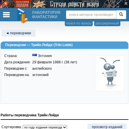
ЛАБОРАТОРИЯ
ФАНТАСТИКИ
поиск по жанру
расширенный
◄ переводчики
Переводчик — Трийн Лойде (Triin Loide)
Страна:
Эстония
Дата рождения:
29 февраля 1988 г. (38 лет)
Переводчик c:
английского
Переводчик на:
эстонский
Работы переводчика Трийн Лойде
Сортировка:
просмотр изданий