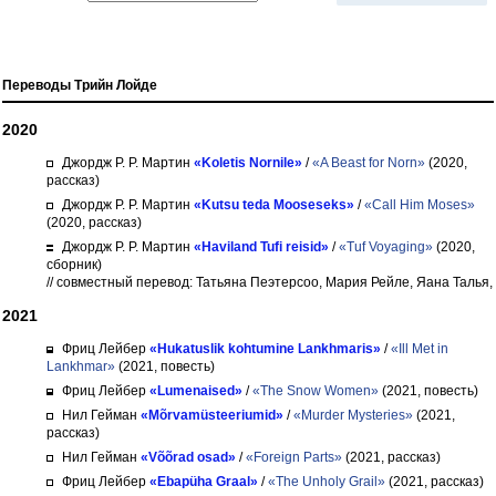
Переводы Трийн Лойде
2020
Джордж Р. Р. Мартин
«Koletis Nornile»
/
«A Beast for Norn»
(2020,
рассказ)
Джордж Р. Р. Мартин
«Kutsu teda Mooseseks»
/
«Call Him Moses»
(2020, рассказ)
Джордж Р. Р. Мартин
«Haviland Tufi reisid»
/
«Tuf Voyaging»
(2020,
сборник)
// совместный перевод: Татьяна Пеэтерсоо, Мария Рейле, Яана Талья
2021
Фриц Лейбер
«Hukatuslik kohtumine Lankhmaris»
/
«Ill Met in
Lankhmar»
(2021, повесть)
Фриц Лейбер
«Lumenaised»
/
«The Snow Women»
(2021, повесть)
Нил Гейман
«Mõrvamüsteeriumid»
/
«Murder Mysteries»
(2021,
рассказ)
Нил Гейман
«Võõrad osad»
/
«Foreign Parts»
(2021, рассказ)
Фриц Лейбер
«Ebapüha Graal»
/
«The Unholy Grail»
(2021, рассказ)