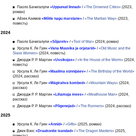
Паоло Бачигалупи
«Uppunud linnad»
/
«The Drowned Cities»
(2023,
роман)
Айзек Азимов
«Mõtle nagu marslane»
/
«The Martian Way»
(2023,
повесть)
2024
Паоло Бачигалупи
«Sõjarelv»
/
«Tool of War»
(2024, роман)
Урсула К. Ле Гуин
«Vana Muusika ja orjatarid»
/
«Old Music and the
Slave Women»
(2024, повесть)
Джордж Р. Р. Мартин
«Ussikojas»
/
«In the House of the Worm»
(2024,
повесть)
Урсула К. Ле Гуин
«Maailma sünnipäev»
/
«The Birthday of the World»
(2024, рассказ)
Урсула К. Ле Гуин
«Mägirahva kombed»
/
«Mountain Ways»
(2024,
рассказ)
Джордж Р. Р. Мартин
«Lihamaja mees»
/
«Meathouse Man»
(2024,
рассказ)
Джордж Р. Р. Мартин
«Põgenejad»
/
«The Runners»
(2024, рассказ)
2025
Урсула К. Ле Гуин
«Annid»
/
«Gifts»
(2025, роман)
Джек Вэнс
«Draakonite isandad»
/
«The Dragon Masters»
(2025,
повесть)