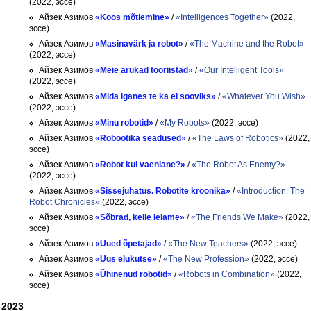
(2022, эссе)
Айзек Азимов
«Koos mõtlemine»
/
«Intelligences Together»
(2022,
эссе)
Айзек Азимов
«Masinavärk ja robot»
/
«The Machine and the Robot»
(2022, эссе)
Айзек Азимов
«Meie arukad tööriistad»
/
«Our Intelligent Tools»
(2022, эссе)
Айзек Азимов
«Mida iganes te ka ei sooviks»
/
«Whatever You Wish»
(2022, эссе)
Айзек Азимов
«Minu robotid»
/
«My Robots»
(2022, эссе)
Айзек Азимов
«Robootika seadused»
/
«The Laws of Robotics»
(2022,
эссе)
Айзек Азимов
«Robot kui vaenlane?»
/
«The Robot As Enemy?»
(2022, эссе)
Айзек Азимов
«Sissejuhatus. Robotite kroonika»
/
«Introduction: The
Robot Chronicles»
(2022, эссе)
Айзек Азимов
«Sõbrad, kelle leiame»
/
«The Friends We Make»
(2022,
эссе)
Айзек Азимов
«Uued õpetajad»
/
«The New Teachers»
(2022, эссе)
Айзек Азимов
«Uus elukutse»
/
«The New Profession»
(2022, эссе)
Айзек Азимов
«Ühinenud robotid»
/
«Robots in Combination»
(2022,
эссе)
2023