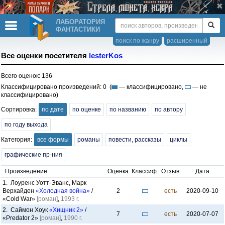
ЛАБОРАТОРИЯ
ФАНТАСТИКИ
поиск по жанру
расширенный
Все оценки посетителя
lesterKos
Всего оценок: 136
Классифицировано произведений: 0 (
— классифицировано,
— не
классифицировано)
Сортировка:
по дате
по оценке
по названию
по автору
по году выхода
Категория:
все формы
романы
повести, рассказы
циклы
графические пр-ния
Произведение
Оценка
Классиф.
Отзыв
Дата
1. Лоуренс Уотт-Эванс, Марк
Верхайден
«Холодная война»
/
2
есть
2020-09-10
«Cold War»
[роман]
,
1993 г.
2. Саймон Хоук
«Хищник 2»
/
7
есть
2020-07-07
«Predator 2»
[роман]
,
1990 г.