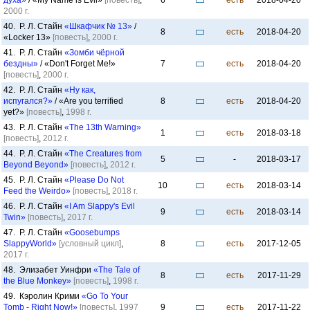
духа»
/ «My Name is Evil»
[повесть]
,
6
есть
2018-04-20
2000 г.
40. Р. Л. Стайн
«Шкафчик № 13»
/
8
есть
2018-04-20
«Locker 13»
[повесть]
,
2000 г.
41. Р. Л. Стайн
«Зомби чёрной
бездны»
/ «Don't Forget Me!»
7
есть
2018-04-20
[повесть]
,
2000 г.
42. Р. Л. Стайн
«Ну как,
испугался?»
/ «Are you terrified
8
есть
2018-04-20
yet?»
[повесть]
,
1998 г.
43. Р. Л. Стайн
«The 13th Warning»
1
есть
2018-03-18
[повесть]
,
2012 г.
44. Р. Л. Стайн
«The Creatures from
5
-
2018-03-17
Beyond Beyond»
[повесть]
,
2012 г.
45. Р. Л. Стайн
«Please Do Not
10
есть
2018-03-14
Feed the Weirdo»
[повесть]
,
2018 г.
46. Р. Л. Стайн
«I Am Slappy's Evil
9
есть
2018-03-14
Twin»
[повесть]
,
2017 г.
47. Р. Л. Стайн
«Goosebumps
SlappyWorld»
[условный цикл]
,
8
есть
2017-12-05
2017 г.
48. Элизабет Уинфри
«The Tale of
8
есть
2017-11-29
the Blue Monkey»
[повесть]
,
1998 г.
49. Кэролин Крими
«Go To Your
Tomb - Right Now!»
[повесть]
,
1997
9
есть
2017-11-22