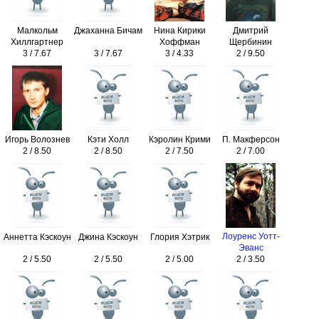
Малкольм
Джаханна Бичам
Нина Кирики
Дмитрий
Хиллгартнер
Хоффман
Щербинин
3 / 7.67
3 / 7.67
3 / 4.33
2 / 9.50
Игорь Волознев
Кэти Холл
Кэролин Крими
П. Макферсон
2 / 8.50
2 / 8.50
2 / 7.50
2 / 7.00
Лоуренс Уотт-
Аннетта Кэскоун
Джина Кэскоун
Глория Хэтрик
Эванс
2 / 5.50
2 / 5.50
2 / 5.00
2 / 3.50