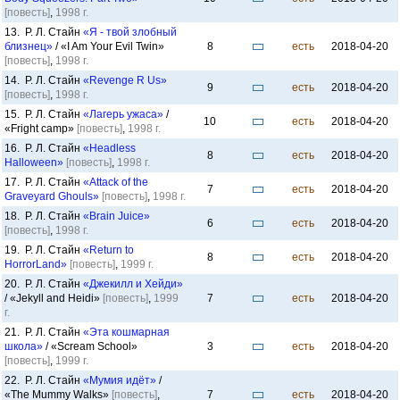
[повесть]
,
1998 г.
13. Р. Л. Стайн
«Я - твой злобный
близнец»
/ «I Am Your Evil Twin»
8
есть
2018-04-20
[повесть]
,
1998 г.
14. Р. Л. Стайн
«Revenge R Us»
9
есть
2018-04-20
[повесть]
,
1998 г.
15. Р. Л. Стайн
«Лагерь ужаса»
/
10
есть
2018-04-20
«Fright camp»
[повесть]
,
1998 г.
16. Р. Л. Стайн
«Headless
8
есть
2018-04-20
Halloween»
[повесть]
,
1998 г.
17. Р. Л. Стайн
«Attack of the
7
есть
2018-04-20
Graveyard Ghouls»
[повесть]
,
1998 г.
18. Р. Л. Стайн
«Brain Juice»
6
есть
2018-04-20
[повесть]
,
1998 г.
19. Р. Л. Стайн
«Return to
8
есть
2018-04-20
HorrorLand»
[повесть]
,
1999 г.
20. Р. Л. Стайн
«Джекилл и Хейди»
/ «Jekyll and Heidi»
[повесть]
,
1999
7
есть
2018-04-20
г.
21. Р. Л. Стайн
«Эта кошмарная
школа»
/ «Scream School»
3
есть
2018-04-20
[повесть]
,
1999 г.
22. Р. Л. Стайн
«Мумия идёт»
/
«The Mummy Walks»
[повесть]
,
7
есть
2018-04-20