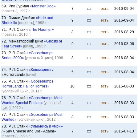
69. Рик Сурмач
«Monster Dog»
7
есть
2016-09-04
[повесть]
,
1997 г.
70. Эмили Джеймс
«Hide and
9
есть
2016-09-04
Shriek II»
[повесть]
,
1998 г.
71. Р. Л. Стайн
«The Haunter»
8
есть
2016-08-29
[повесть]
,
2016 г.
72. Межавторский цикл
«Ghosts of
9
есть
2016-08-06
Fear Street»
[цикл]
,
1995 г.
73. Р. Л. Стайн
«Goosebumps
Series 2000»
[условный цикл]
,
1998
8
есть
2016-08-04
г.
74. Р. Л. Стайн
«Кошмария»
/
5
есть
2016-08-04
«HorrorLand»
[цикл]
75. Р. Л. Стайн
«Goosebumps
HorrorLand: Hall of Horrors»
10
есть
2016-08-03
[условный цикл]
,
2011 г.
76. Р. Л. Стайн
«Goosebumps Most
Wanted Special Edition»
[условный
4
есть
2016-08-03
цикл]
,
2012 г.
77. Р. Л. Стайн
«Goosebumps Most
8
есть
2016-08-03
Wanted»
[условный цикл]
,
2012 г.
78. Р. Л. Стайн
«Улыбнись и умри»
/ «Say Cheese and Die - Again!»
7
есть
2016-07-13
[повесть]
,
1996 г.