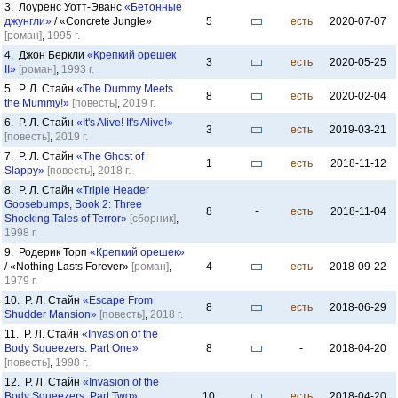
3. Лоуренс Уотт-Эванс
«Бетонные
джунгли»
/ «Concrete Jungle»
5
есть
2020-07-07
[роман]
,
1995 г.
4. Джон Беркли
«Крепкий орешек
3
есть
2020-05-25
II»
[роман]
,
1993 г.
5. Р. Л. Стайн
«The Dummy Meets
8
есть
2020-02-04
the Mummy!»
[повесть]
,
2019 г.
6. Р. Л. Стайн
«It's Alive! It's Alive!»
3
есть
2019-03-21
[повесть]
,
2019 г.
7. Р. Л. Стайн
«The Ghost of
1
есть
2018-11-12
Slappy»
[повесть]
,
2018 г.
8. Р. Л. Стайн
«Triple Header
Goosebumps, Book 2: Three
8
-
есть
2018-11-04
Shocking Tales of Terror»
[сборник]
,
1998 г.
9. Родерик Торп
«Крепкий орешек»
/ «Nothing Lasts Forever»
[роман]
,
4
есть
2018-09-22
1979 г.
10. Р. Л. Стайн
«Escape From
8
есть
2018-06-29
Shudder Mansion»
[повесть]
,
2018 г.
11. Р. Л. Стайн
«Invasion of the
Body Squeezers: Part One»
8
-
2018-04-20
[повесть]
,
1998 г.
12. Р. Л. Стайн
«Invasion of the
Body Squeezers: Part Two»
10
есть
2018-04-20