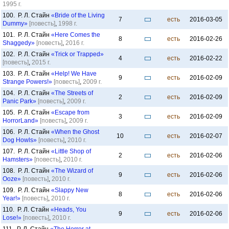
1995 г.
100. Р. Л. Стайн
«Bride of the Living
7
есть
2016-03-05
Dummy»
[повесть]
,
1998 г.
101. Р. Л. Стайн
«Here Comes the
8
есть
2016-02-26
Shaggedy»
[повесть]
,
2016 г.
102. Р. Л. Стайн
«Trick or Trapped»
4
есть
2016-02-22
[повесть]
,
2015 г.
103. Р. Л. Стайн
«Help! We Have
9
есть
2016-02-09
Strange Powers!»
[повесть]
,
2009 г.
104. Р. Л. Стайн
«The Streets of
2
есть
2016-02-09
Panic Park»
[повесть]
,
2009 г.
105. Р. Л. Стайн
«Escape from
3
есть
2016-02-09
HorrorLand»
[повесть]
,
2009 г.
106. Р. Л. Стайн
«When the Ghost
10
есть
2016-02-07
Dog Howls»
[повесть]
,
2010 г.
107. Р. Л. Стайн
«Little Shop of
2
есть
2016-02-06
Hamsters»
[повесть]
,
2010 г.
108. Р. Л. Стайн
«The Wizard of
9
есть
2016-02-06
Ooze»
[повесть]
,
2010 г.
109. Р. Л. Стайн
«Slappy New
8
есть
2016-02-06
Year!»
[повесть]
,
2010 г.
110. Р. Л. Стайн
«Heads, You
9
есть
2016-02-06
Lose!»
[повесть]
,
2010 г.