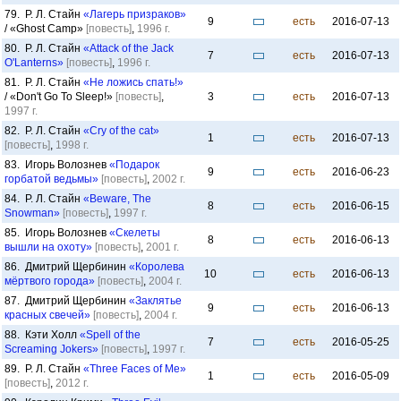
79. Р. Л. Стайн
«Лагерь призраков»
9
есть
2016-07-13
/ «Ghost Camp»
[повесть]
,
1996 г.
80. Р. Л. Стайн
«Attack of the Jack
7
есть
2016-07-13
O'Lanterns»
[повесть]
,
1996 г.
81. Р. Л. Стайн
«Не ложись спать!»
/ «Don't Go To Sleep!»
[повесть]
,
3
есть
2016-07-13
1997 г.
82. Р. Л. Стайн
«Cry of the cat»
1
есть
2016-07-13
[повесть]
,
1998 г.
83. Игорь Волознев
«Подарок
9
есть
2016-06-23
горбатой ведьмы»
[повесть]
,
2002 г.
84. Р. Л. Стайн
«Beware, The
8
есть
2016-06-15
Snowman»
[повесть]
,
1997 г.
85. Игорь Волознев
«Скелеты
8
есть
2016-06-13
вышли на охоту»
[повесть]
,
2001 г.
86. Дмитрий Щербинин
«Королева
10
есть
2016-06-13
мёртвого города»
[повесть]
,
2004 г.
87. Дмитрий Щербинин
«Заклятье
9
есть
2016-06-13
красных свечей»
[повесть]
,
2004 г.
88. Кэти Холл
«Spell of the
7
есть
2016-05-25
Screaming Jokers»
[повесть]
,
1997 г.
89. Р. Л. Стайн
«Three Faces of Me»
1
есть
2016-05-09
[повесть]
,
2012 г.