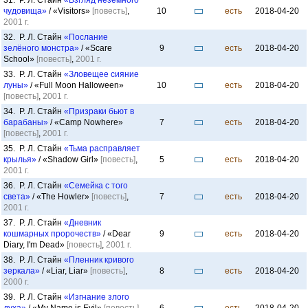
31. Р. Л. Стайн
«Взгляд неземного
чудовища»
/ «Visitors»
[повесть]
,
10
есть
2018-04-20
2001 г.
32. Р. Л. Стайн
«Послание
зелёного монстра»
/ «Scare
9
есть
2018-04-20
School»
[повесть]
,
2001 г.
33. Р. Л. Стайн
«Зловещее сияние
луны»
/ «Full Moon Halloween»
10
есть
2018-04-20
[повесть]
,
2001 г.
34. Р. Л. Стайн
«Призраки бьют в
барабаны»
/ «Camp Nowhere»
7
есть
2018-04-20
[повесть]
,
2001 г.
35. Р. Л. Стайн
«Тьма расправляет
крылья»
/ «Shadow Girl»
[повесть]
,
5
есть
2018-04-20
2001 г.
36. Р. Л. Стайн
«Семейка с того
света»
/ «Тhe Howler»
[повесть]
,
7
есть
2018-04-20
2001 г.
37. Р. Л. Стайн
«Дневник
кошмарных пророчеств»
/ «Dear
9
есть
2018-04-20
Diary, I'm Dead»
[повесть]
,
2001 г.
38. Р. Л. Стайн
«Пленник кривого
зеркала»
/ «Liar, Liar»
[повесть]
,
8
есть
2018-04-20
2000 г.
39. Р. Л. Стайн
«Изгнание злого