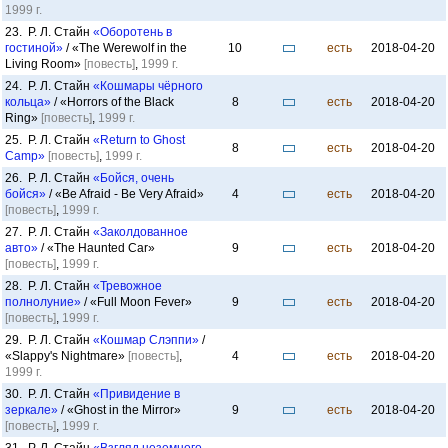
1999 г.
23. Р. Л. Стайн
«Оборотень в
гостиной»
/ «The Werewolf in the
10
есть
2018-04-20
Living Room»
[повесть]
,
1999 г.
24. Р. Л. Стайн
«Кошмары чёрного
кольца»
/ «Horrors of the Black
8
есть
2018-04-20
Ring»
[повесть]
,
1999 г.
25. Р. Л. Стайн
«Return to Ghost
8
есть
2018-04-20
Camp»
[повесть]
,
1999 г.
26. Р. Л. Стайн
«Бойся, очень
бойся»
/ «Be Afraid - Be Very Afraid»
4
есть
2018-04-20
[повесть]
,
1999 г.
27. Р. Л. Стайн
«Заколдованное
авто»
/ «The Haunted Car»
9
есть
2018-04-20
[повесть]
,
1999 г.
28. Р. Л. Стайн
«Тревожное
полнолуние»
/ «Full Moon Fever»
9
есть
2018-04-20
[повесть]
,
1999 г.
29. Р. Л. Стайн
«Кошмар Слэппи»
/
«Slappy's Nightmare»
[повесть]
,
4
есть
2018-04-20
1999 г.
30. Р. Л. Стайн
«Привидение в
зеркале»
/ «Ghost in the Mirror»
9
есть
2018-04-20
[повесть]
,
1999 г.