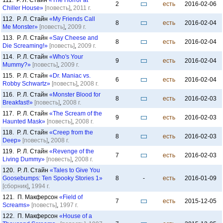
111. Р. Л. Стайн
«The Horror at
2
есть
2016-02-06
Chiller House»
[повесть]
,
2011 г.
112. Р. Л. Стайн
«My Friends Call
8
есть
2016-02-04
Me Monster»
[повесть]
,
2009 г.
113. Р. Л. Стайн
«Say Cheese and
8
есть
2016-02-04
Die Screaming!»
[повесть]
,
2009 г.
114. Р. Л. Стайн
«Who's Your
9
есть
2016-02-04
Mummy?»
[повесть]
,
2009 г.
115. Р. Л. Стайн
«Dr. Maniac vs.
6
есть
2016-02-04
Robby Schwartz»
[повесть]
,
2008 г.
116. Р. Л. Стайн
«Monster Blood for
8
есть
2016-02-03
Breakfast!»
[повесть]
,
2008 г.
117. Р. Л. Стайн
«The Scream of the
9
есть
2016-02-03
Haunted Mask»
[повесть]
,
2008 г.
118. Р. Л. Стайн
«Creep from the
8
есть
2016-02-03
Deep»
[повесть]
,
2008 г.
119. Р. Л. Стайн
«Revenge of the
7
есть
2016-02-03
Living Dummy»
[повесть]
,
2008 г.
120. Р. Л. Стайн
«Tales to Give You
Goosebumps: Ten Spooky Stories 1»
8
-
есть
2016-01-09
[сборник]
,
1994 г.
121. П. Макферсон
«Field of
7
есть
2015-12-05
Screams»
[повесть]
,
1997 г.
122. П. Макферсон
«House of a