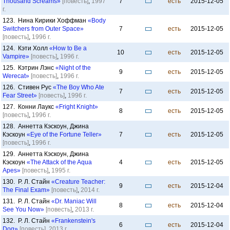
Thousand Screams»
[повесть]
,
1997
7
есть
2015-12-05
г.
123. Нина Кирики Хоффман
«Body
Switchers from Outer Space»
7
есть
2015-12-05
[повесть]
,
1996 г.
124. Кэти Холл
«How to Be a
10
есть
2015-12-05
Vampire»
[повесть]
,
1996 г.
125. Кэтрин Лэнс
«Night of the
9
есть
2015-12-05
Werecat»
[повесть]
,
1996 г.
126. Стивен Рус
«The Boy Who Ate
7
есть
2015-12-05
Fear Street»
[повесть]
,
1996 г.
127. Конни Лаукс
«Fright Knight»
8
есть
2015-12-05
[повесть]
,
1996 г.
128. Аннетта Кэскоун, Джина
Кэскоун
«Eye of the Fortune Teller»
7
есть
2015-12-05
[повесть]
,
1996 г.
129. Аннетта Кэскоун, Джина
Кэскоун
«The Attack of the Aqua
4
есть
2015-12-05
Apes»
[повесть]
,
1995 г.
130. Р. Л. Стайн
«Creature Teacher:
9
есть
2015-12-04
The Final Exam»
[повесть]
,
2014 г.
131. Р. Л. Стайн
«Dr. Maniac Will
8
есть
2015-12-04
See You Now»
[повесть]
,
2013 г.
132. Р. Л. Стайн
«Frankenstein's
6
есть
2015-12-04
Dog»
[повесть]
,
2013 г.