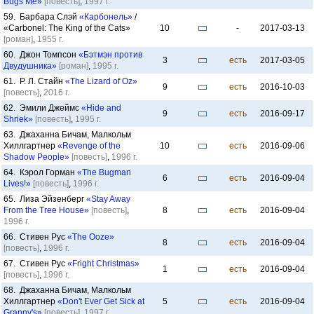
Bugs Me»
[повесть]
,
1997 г.
59. Барбара Слэй
«Карбонель»
/
«Carbonel: The King of the Cats»
10
-
2017-03-13
[роман]
,
1955 г.
60. Джон Томпсон
«Бэтмэн против
3
есть
2017-03-05
Двудушника»
[роман]
,
1995 г.
61. Р. Л. Стайн
«The Lizard of Oz»
9
есть
2016-10-03
[повесть]
,
2016 г.
62. Эмили Джеймс
«Hide and
9
есть
2016-09-17
Shriek»
[повесть]
,
1995 г.
63. Джаханна Бичам, Малкольм
Хиллгартнер
«Revenge of the
10
есть
2016-09-06
Shadow People»
[повесть]
,
1996 г.
64. Кэрол Горман
«The Bugman
6
есть
2016-09-04
Lives!»
[повесть]
,
1996 г.
65. Лиза Эйзенберг
«Stay Away
From the Tree House»
[повесть]
,
8
есть
2016-09-04
1996 г.
66. Стивен Рус
«The Ooze»
8
есть
2016-09-04
[повесть]
,
1996 г.
67. Стивен Рус
«Fright Christmas»
1
есть
2016-09-04
[повесть]
,
1996 г.
68. Джаханна Бичам, Малкольм
Хиллгартнер
«Don't Ever Get Sick at
5
есть
2016-09-04
Granny's»
[повесть]
,
1997 г.