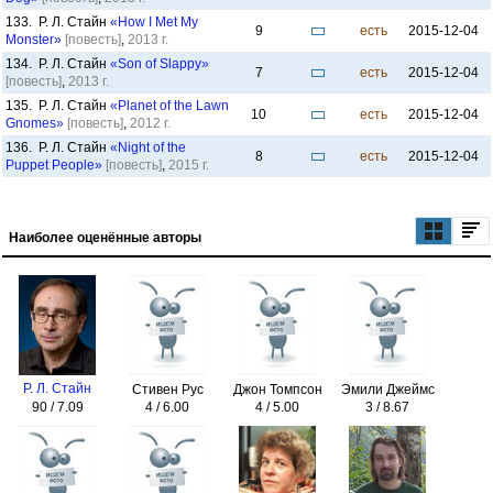
133. Р. Л. Стайн
«How I Met My
9
есть
2015-12-04
Monster»
[повесть]
,
2013 г.
134. Р. Л. Стайн
«Son of Slappy»
7
есть
2015-12-04
[повесть]
,
2013 г.
135. Р. Л. Стайн
«Planet of the Lawn
10
есть
2015-12-04
Gnomes»
[повесть]
,
2012 г.
136. Р. Л. Стайн
«Night of the
8
есть
2015-12-04
Puppet People»
[повесть]
,
2015 г.
Наиболее оценённые авторы
Р. Л. Стайн
Стивен Рус
Джон Томпсон
Эмили Джеймс
90 / 7.09
4 / 6.00
4 / 5.00
3 / 8.67