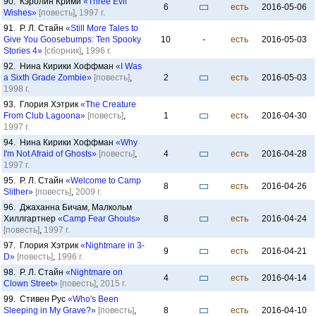
90. Кэролин Крими
«Three Evil
6
есть
2016-05-06
Wishes»
[повесть]
,
1997 г.
91. Р. Л. Стайн
«Still More Tales to
Give You Goosebumps: Ten Spooky
10
-
есть
2016-05-03
Stories 4»
[сборник]
,
1996 г.
92. Нина Кирики Хоффман
«I Was
a Sixth Grade Zombie»
[повесть]
,
2
есть
2016-05-03
1998 г.
93. Глория Хэтрик
«The Creature
From Club Lagoona»
[повесть]
,
1
есть
2016-04-30
1997 г.
94. Нина Кирики Хоффман
«Why
I'm Not Afraid of Ghosts»
[повесть]
,
4
есть
2016-04-28
1997 г.
95. Р. Л. Стайн
«Welcome to Camp
8
есть
2016-04-26
Slither»
[повесть]
,
2009 г.
96. Джаханна Бичам, Малкольм
Хиллгартнер
«Camp Fear Ghouls»
8
есть
2016-04-24
[повесть]
,
1997 г.
97. Глория Хэтрик
«Nightmare in 3-
9
есть
2016-04-21
D»
[повесть]
,
1996 г.
98. Р. Л. Стайн
«Nightmare on
4
есть
2016-04-14
Clown Street»
[повесть]
,
2015 г.
99. Стивен Рус
«Who's Been
Sleeping in My Grave?»
[повесть]
,
8
есть
2016-04-10