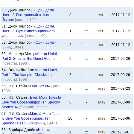
г.
50. Джон Томпсон
«Один дома.
Часть 2. Потерянный в Нью-
8
есть
2017-11-12
Йорке»
[роман]
,
1994 г.
51. Джон Томпсон
«Один дома.
Часть 3. Пульт дистанционного
1
есть
2017-11-12
управления»
[роман]
,
1994 г.
52. Джон Томпсон
«Один дома»
8
есть
2017-11-12
[цикл]
,
1994 г.
53. Мелинда Метц
«Horror Hotel,
Part 2: Ghost in the Guest Room»
6
есть
2017-09-26
[повесть]
,
1998 г.
54. Эмили Джеймс
«Horror Hotel,
Part 1: The Vampire Checks In»
8
есть
2017-09-26
[повесть]
,
1998 г.
55. Р. Л. Стайн
«Fear Street»
[цикл]
,
2
есть
2017-08-23
1989 г.
56. Р. Л. Стайн
«Even More Tales to
Give You Goosebumps: Ten Spooky
8
-
есть
2017-08-09
Stories 3»
[сборник]
,
1996 г.
57. Р. Л. Стайн
«More & More Tales
to Give You Goosebumps: Ten
10
-
есть
2017-08-06
Spooky Tales 5»
[сборник]
,
1997 г.
58. Барбара Джойс
«Halloween
10
есть
2017-05-01