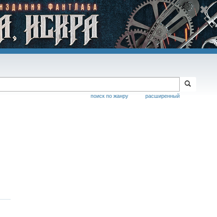
поиск по жанру
расширенный