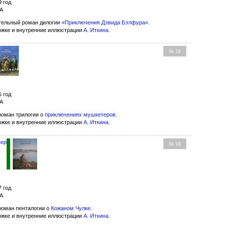
9 год
МА
ельный роман дилогии
«Приключения Дэвида Бэлфура»
.
ожке и внутренние иллюстрации
А. Иткина
.
№ 16
5 год
МА
оман трилогии о
приключениях мушкетеров
.
ожке и внутренние иллюстрации
А. Иткина
.
пер
№ 18
7 год
МА
оман пенталогии о
Кожаном Чулке
.
ожке и внутренние иллюстрации
А. Иткина
.