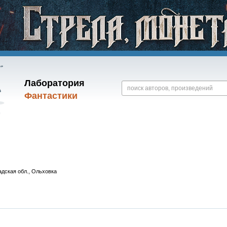
Лаборатория
Фантастики
адская обл., Ольховка