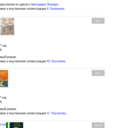
рассказов из цикла о
бригадире Жераре
.
ожке и внутренние иллюстрации
К. Кумекова
.
№ 6
7 год
МА
вый роман.
ожке и внутренние иллюстрации
Ю. Богачёва
.
№ 8
7 год
МА
вый роман.
ожке и внутренние иллюстрации
О. Пахомова
.
нсон
№ 10