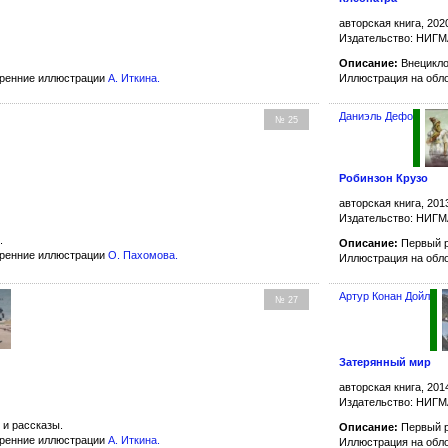
авторская книга, 202
Издательство: НИГ
Описание:
Внецикло
тренние иллюстрации
А. Иткина
.
Иллюстрация на обл
Даниэль Дефо
№ 25
Робинзон Крузо
авторская книга, 201
Издательство: НИГ
.
Описание:
Первый р
тренние иллюстрации
О. Пахомова
.
Иллюстрация на обл
Артур Конан Дойл
№ 27
Затерянный мир
авторская книга, 201
Издательство: НИГ
и рассказы.
Описание:
Первый р
тренние иллюстрации
А. Иткина
.
Иллюстрация на обл