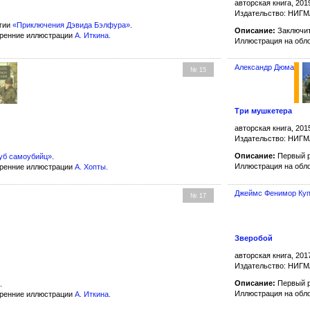
авторская книга, 201
Издательство: НИГ
гии
«Приключения Дэвида Бэлфура»
.
Описание:
Заключит
тренние иллюстрации
А. Иткина
.
Иллюстрация на обл
Александр Дюма
№ 15
Три мушкетера
авторская книга, 201
Издательство: НИГ
Описание:
Первый р
уб самоубийц»
.
Иллюстрация на обл
тренние иллюстрации
А. Хопты
.
Джеймс Фенимор Ку
№ 17
Зверобой
авторская книга, 201
Издательство: НИГ
Описание:
Первый р
.
Иллюстрация на обл
тренние иллюстрации
А. Иткина
.