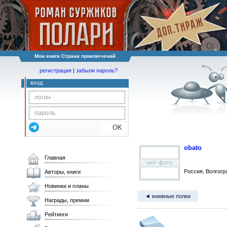
Мои книги Страна приключений
регистрация
|
забыли пароль?
вход
OK
obato
Главная
Россия, Волгогр
Авторы, книги
Новинки и планы
◄ книжные полки
Награды, премии
Рейтинги