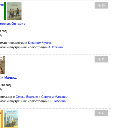
пер
№ 20
берегах Онтарио
8 год
МА
оман пенталогии о
Кожаном Чулке
.
ожке и внутренние иллюстрации
А. Иткина
.
№ 22
к и Малыш.
018 год
МА
ссказов о
Смоке Беллью
и
Смоке и Малыше
.
ожке и внутренние иллюстрации
П. Любаева
.
д
№ 24