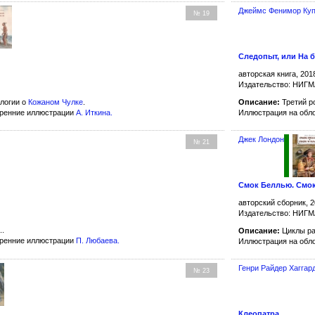
Джеймс Фенимор Ку
№ 19
Следопыт, или На 
авторская книга, 201
Издательство: НИГ
логии о
Кожаном Чулке
.
Описание:
Третий р
тренние иллюстрации
А. Иткина
.
Иллюстрация на обл
Джек Лондон
№ 21
Смок Беллью. Смо
авторский сборник, 2
Издательство: НИГ
..
Описание:
Циклы ра
тренние иллюстрации
П. Любаева
.
Иллюстрация на обл
Генри Райдер Хаггар
№ 23
Клеопатра