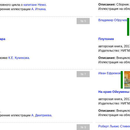
Описание:
Сборник 
ловного цикла о
капитане Немо
.
Иллюстрация на обл
тренние иллюстрации
А. Иткина
.
Владимир Обручев
№ 5
ара
Плутония
авторская книга, 201
Издательство: НИГ
ложке
К.Е. Кумекова
.
Описание:
Внецикло
Иллюстрация на обл
Иван Ефремов
№ 7
На краю Ойкумены
авторская книга, 201
Издательство: НИГ
Описание:
Внецикло
.
Иллюстрация на обл
тренние иллюстрации
А. Дмитриева
.
Роберт Льюис Стиве
№ 9