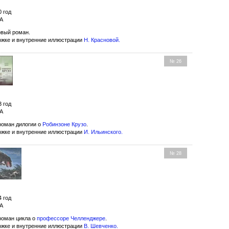
0 год
МА
вый роман.
ожке и внутренние иллюстрации
Н. Красновой
.
№ 26
3 год
МА
оман дилогии о
Робинзоне Крузо
.
ожке и внутренние иллюстрации
И. Ильинского
.
№ 28
4 год
МА
оман цикла о
профессоре Челленджере
.
ожке и внутренние иллюстрации
В. Шевченко
.