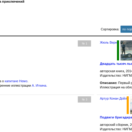
на приключений
Сортировка:
по по
Жюль Верн
№ 1
Двадцать тысяч ль
авторская книга, 201
Издательство: НИГ
а о
капитане Немо
.
Описание:
Первый р
тренние иллюстрации
А. Иткина
.
Иллюстрация на обл
Артур Конан Дойл
№ 3
Подвиги бригадир
авторский сборник, 2
Издательство: НИГ