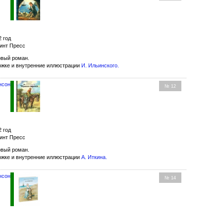
2 год
инт Пресс
вый роман.
ожке и внутренние иллюстрации
И. Ильинского
.
нсон
№ 12
2 год
инт Пресс
вый роман.
ожке и внутренние иллюстрации
А. Иткина
.
нсон
№ 14