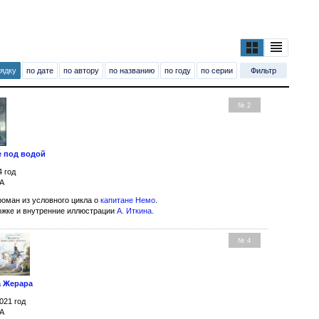
рядку
по дате
по автору
по названию
по году
по серии
Фильтр
№ 2
е под водой
4 год
МА
оман из условного цикла о
капитане Немо
.
ожке и внутренние иллюстрации
А. Иткина
.
№ 4
а Жерара
021 год
МА