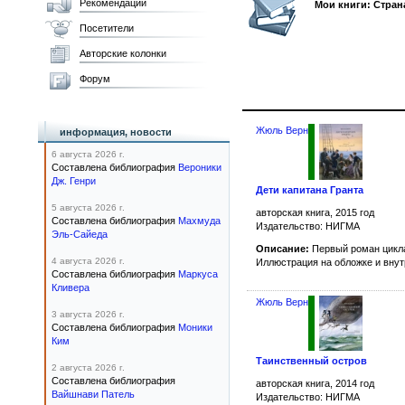
Рекомендации
Мои книги: Стра
Посетители
Авторские колонки
Форум
Жюль Верн
информация, новости
6 августа 2026 г.
Составлена библиография
Вероники
Дж. Генри
Дети капитана Гранта
5 августа 2026 г.
авторская книга, 2015 год
Составлена библиография
Махмуда
Издательство: НИГМА
Эль-Сайеда
Описание:
Первый роман цикл
4 августа 2026 г.
Иллюстрация на обложке и вну
Составлена библиография
Маркуса
Кливера
Жюль Верн
3 августа 2026 г.
Составлена библиография
Моники
Ким
Таинственный остров
2 августа 2026 г.
Составлена библиография
авторская книга, 2014 год
Вайшнави Патель
Издательство: НИГМА