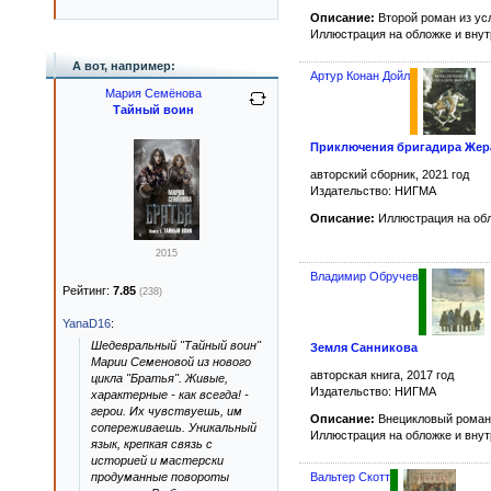
Описание:
Второй роман из ус
Иллюстрация на обложке и вну
А вот, например:
Артур Конан Дойл
Мария Семёнова
Тайный воин
Приключения бригадира Жер
авторский сборник, 2021 год
Издательство: НИГМА
Описание:
Иллюстрация на об
2015
Владимир Обручев
Рейтинг:
7.85
(238)
YanaD16
:
Шедевральный "Тайный воин"
Земля Санникова
Марии Семеновой из нового
авторская книга, 2017 год
цикла "Братья". Живые,
Издательство: НИГМА
характерные - как всегда! -
герои. Их чувствуешь, им
Описание:
Внецикловый роман
сопереживаешь. Уникальный
Иллюстрация на обложке и вну
язык, крепкая связь с
историей и мастерски
Вальтер Скотт
продуманные повороты