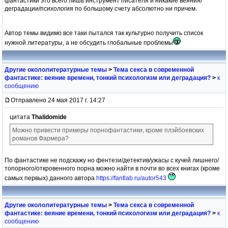
фантастики это всего лишь инструмент писателя и никакие веяния/
деградации/психология по большому счету абсолютно ни причем.
Автор темы видимо все таки пытался так культурно получить список
нужной литературы, а не обсудить глобальные проблемы
Другие окололитературные темы
>
Тема секса в современной
фантастике: веяние времени, тонкий психологизм или деградация?
>
к
сообщению
Отправлено 24 мая 2017 г. 14:27
цитата
Thalidomide
Можно привести примеры порнофантастики, кроме плэйбоевских
романов Фармера?
По фантастике не подскажу но фентези/детектив/ужасы с кучей лишнего/
топорного/откровенного порна можно найти в почти во всех книгах (кроме
самых первых) данного автора
https://fantlab.ru/autor543
Другие окололитературные темы
>
Тема секса в современной
фантастике: веяние времени, тонкий психологизм или деградация?
>
к
сообщению