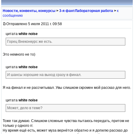
Новости, конвенты, конкурсы
>
3-я фантЛабораторная работа
>
к
сообщению
Отправлено 5 июля 2011 г. 09:58
цитата
white noise
Горец Внеконкурс же есть.
Это немного не то)
цитата
white noise
И шансы хорошие на выход сразу в финал.
Я на финал и не рассчитывал. Увы слишком скромен мой рассказ для него.
цитата
white noise
Может, дело в теме?
Тоже так думаю. Слишком сложные чувства пытаюсь передать, притом не
только у одного гг.
Ну время ещё есть, может муза вернётся обратно и я допилю рассказ до