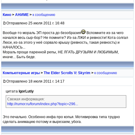
Кино
>
АНИМЕ
>
к сообщению
Отправлено 25 июля 2011 г. 16:48
Вообще-то мораль ЭП проста до безобразия
Вспомните из-за чего
начался весь сыр-бор? Не помните? Из-за ЛЖИ и ревности! Кота солгал
Люси, из-за этого у неё сорвало крышу (ревность, такая ревность) и
НАЧАЛОСЬ...
Мораль проще паренной репы, НЕ ЛГАТЬ ДРУЗЬЯМ И ЛЮБИМЫМ,
иначе... Быть беде.
Компьютерные игры
>
The Elder Scrolls V: Skyrim
>
к сообщению
Отправлено 18 июля 2011 г. 14:17
цитата
IgorLutiy
Свежая информация:
http://rumor.ru/forum/index.php?topic=296...
Это печально. Особенно инфа про копья. Мотивировка типа трудно
сделать анимацию потому и вырезаем, убога.