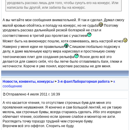
уродовать рассказ лишь для того, чтобы сунуть его на конкурс. Или
написала бы другой, или забила бы на конкурс.
А вы читайте мои сообщения внимательней. Я так и сделал. Думал смогу
малой кровью обойтись и попаду на конкурс, но не судьба
Поэтому
уродовать рассказ дальнейшей резкой болгаркой не стал и
соответственно в третий раз пролетаю с участием
Может быть на внеконкурс пошлю, хотя сомневаюсь, весь настрой исчез
Наверно у меня идеи не правильные
Слишком глобально подхожу к
делу, я даже маленькую карту мира нарисовал и простенькую схему
тектонических плит для создания рельефа
Ясное дело всё это
делается для самого себя, что бы легче было отлавливать баги, глюки и
неточности. Короче я уже понял, короткие рассказы не для меня.
Новости, конвенты, конкурсы
>
3-я фантЛабораторная работа
>
к
сообщению
Отправлено 4 июля 2011 г. 16:39
А что касается чтения, то отсутствие строчных букв для меня это
проявления неуважения. Я конечно и сам большой лентяй, но уж такую
мелочь, как строчные буквы, всегда стараюсь сделать. Ибо это изрядно
облегчает чтение, особенно если зрение слабое и монитор не ахти.
Разглядеть точку гораздо трудней чем строчную букву.
Впрочем всё это оффтоп. Спорить не буду.