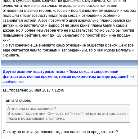
просто сумасшедшее количество фанфиков с клубничкой. Юные и не
очень читатели явно остались не довольны не раскрытой темой
отношений главных героев, которые к последним книгам выросли и как раз
подошли к тому возрасту когда тема секса и отношений особенно
становится острой. А все потому что цикл изначально планировался как
детский, но растянулся и вырос. Я не знаю какие планы были у самой
Джоан, но я более чем уверен что ее издательство точно было бы против
повышение рейтинга книг до +18 банально по простой причине продаж
книг.
Но тут конечно еще виновато само отношение общества к сексу. Секс все
еще считается чем то грязным и запрещенным, то о чем нужно молчать и
скрывать.
Другие окололитературные темы
>
Тема секса в современной
фантастике: веяние времени, тонкий психологизм или деградация?
>
к
сообщению
Отправлено 26 мая 2017 г. 12:40
цитата
glupec
А что, она стала законной?
Это как с торрентами. Они есть, их "низзя", но все на это закрывают
глаза и помалкивают в тряпочку.
Ссылку на статью уголовного кодекса вы конечно предоставите?