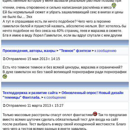
единственные которые у меня вызвали реальные рвотные позывы при
чтении, очень откровенно и сильно написанная расчлёнка и мясо
Ей бы нормальный сюжет и убрать зашкаливающий секс в книгах и цены
не было бы.... Эхх
А тут я спрашиваю есть ли нечто подобное? Чего чего а героиню
гамильтон белой и пушистой назвать, абсолютно нельзя. Вот хотелось бы
нечто подобное но без секса на 40% страниц, геев и маразма в сюжете.
Бтв я имею в виду Лорел Гамильтон, если вы вдруг спутали с кем другим
Произведения, авторы, жанры
>
"Темное" фэнтези
>
к сообщению
Отправлено 15 мая 2013 г. 14:15
Есть что темное темное и без всякой цензуры, маразма и ограничений?
В духе гамильтон но без такой вопиющей порнографии ради порнографии
Техподдержка и развитие сайта
>
Обновленный опрос! Новый дизайн
"темницы" Фантлаба.
>
к сообщению
Отправлено 11 марта 2013 г. 15:27
Только массовые расстрелы спасут оплот фантастики
Так то предлагаю
вместо всяких шуточек сделать обязательный тест для входа на сайт
после разбана. Тест выбрать в меру своей изощренной жестокости. Благо
чего чего а тестов всяких разных в инете завались.