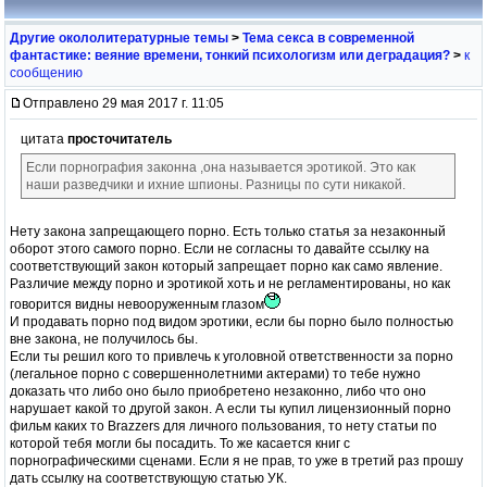
Другие окололитературные темы
>
Тема секса в современной
фантастике: веяние времени, тонкий психологизм или деградация?
>
к
сообщению
Отправлено 29 мая 2017 г. 11:05
цитата
просточитатель
Если порнография законна ,она называется эротикой. Это как
наши разведчики и ихние шпионы. Разницы по сути никакой.
Нету закона запрещающего порно. Есть только статья за незаконный
оборот этого самого порно. Если не согласны то давайте ссылку на
соответствующий закон который запрещает порно как само явление.
Различие между порно и эротикой хоть и не регламентированы, но как
говорится видны невооруженным глазом
И продавать порно под видом эротики, если бы порно было полностью
вне закона, не получилось бы.
Если ты решил кого то привлечь к уголовной ответственности за порно
(легальное порно с совершеннолетними актерами) то тебе нужно
доказать что либо оно было приобретено незаконно, либо что оно
нарушает какой то другой закон. А если ты купил лицензионный порно
фильм каких то Brazzers для личного пользования, то нету статьи по
которой тебя могли бы посадить. То же касается книг с
порнографическими сценами. Если я не прав, то уже в третий раз прошу
дать ссылку на соответствующую статью УК.