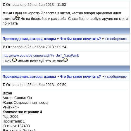
Отправлено 25 ноября 2013 г. 11:03
MiKat
Один ее короткий рассказ я читал, честно говоря бредовая идея
сюжета
Но на безрыбье и рак рыба. Спасибо, попробую другие ее книги
почитать
Произведения, авторы, жанры
>
Что бы такое почитать?
>
к сообщению
Отправлено 25 ноября 2013 г. 09:54
http://www.youtube.com/watch?v=JeT_YzcrWmk
Оно?
ммммм пожалуй это не мое
Произведения, авторы, жанры
>
Что бы такое почитать?
>
к сообщению
Отправлено 25 ноября 2013 г. 09:50
Bizon
Автор: Словик Ян
Жанр: Современная проза
Рейтинг: -
Количество страниц: 4
Год: 2006
Прочитали: 1
ID книги: 137403
Язык книги: Русский