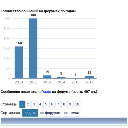
Количество собщений на форумах по годам
Сообщения посетителя
Горец
на форуме (всего: 497 шт.)
Страницы:
1
2
3
4
5
6
7
8
9
10
Сортировка:
по дате
по форумам
по темам