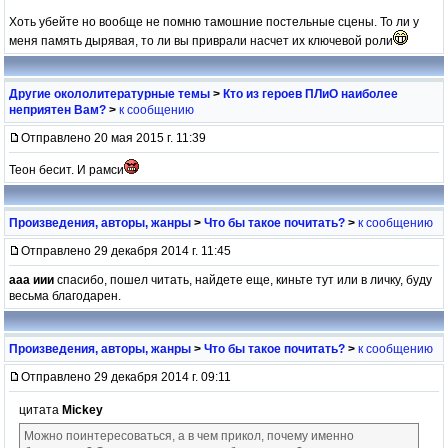
Хоть убейте но вообще не помню тамошние постельные сцены. То ли у
меня память дырявая, то ли вы приврали насчет их ключевой роли
Другие окололитературные темы
>
Кто из героев ПЛиО наиболее
неприятен Вам?
>
к сообщению
Отправлено 20 мая 2015 г. 11:39
Теон бесит. И рамси
Произведения, авторы, жанры
>
Что бы такое почитать?
>
к сообщению
Отправлено 29 декабря 2014 г. 11:45
ааа иии
спасибо, пошел читать, найдете еще, киньте тут или в личку, буду
весьма благодарен.
Произведения, авторы, жанры
>
Что бы такое почитать?
>
к сообщению
Отправлено 29 декабря 2014 г. 09:11
цитата
Mickey
Можно поинтересоваться, а в чем прикол, почему именно