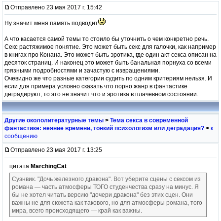
Отправлено 23 мая 2017 г. 15:42
Ну значит меня память подводит
А что касается самой темы то стоило бы уточнить о чем конкретно речь.
Секс растяжимое понятие. Это может быть секс для галочки, как например
в книгах про Конана. Это может быть эротика, где один акт секса описан на
десяток страниц. И наконец это может быть банальная порнуха со всеми
грязными подробностями и зачастую с извращениями.
Очевидно же что разные категории судить по одним критериям нельзя. И
если для примера условно сказать что порно жанр в фантастике
деградируют, то это не значит что и эротика в плачевном состоянии.
Другие окололитературные темы
>
Тема секса в современной
фантастике: веяние времени, тонкий психологизм или деградация?
>
к
сообщению
Отправлено 23 мая 2017 г. 13:25
цитата
MarchingCat
Суэнвик. "Дочь железного дракона". Вот уберите сцены с сексом из
романа — часть атмосферы ТОГО студенчества сразу на минус. Я
бы не хотел читать версию "дочери дракона" без этих сцен. Они
важны не для сюжета как такового, но для атмосферы романа, того
мира, всего происходящего — край как важны.