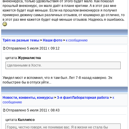
внеконкурса, только удовольствия от этого будет мало. Как показал
прошлый внеконкурс, он мало даёт в плане критики. А в этот раз мне
кажется будет ещё меньше. Если на прошлом внеконкурсе я получил
примерно дюжину самых различных отзывов, от кошмарно до отлично, то
в этот раз мне кажется будет ещё меньше отзывов. Надеюсь я ошибаюсь.
Трёп на разные темы
>
Наши фото
>
к сообщению
Отправлено 5 июля 2011 г. 09:12
цитата
Журналистка
сделанными в Хосте.
Увидел мост и вспомнил, что я там был. Лет 7-8 назад наверно. Эх
побыстрее бы в отпуск уйти...
Новости, конвенты, конкурсы
>
3-я фантЛабораторная работа
>
к
сообщению
Отправлено 5 июля 2011 г. 08:43
цитата
Каллипсо
Горец, честно говоря, не понимаю вас. Я в жизни не стала бы