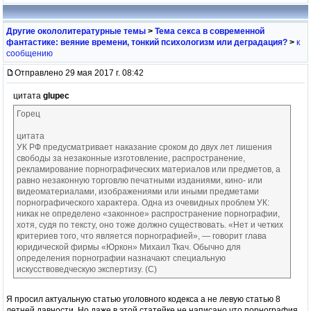
Другие окололитературные темы
>
Тема секса в современной
фантастике: веяние времени, тонкий психологизм или деградация?
>
к
сообщению
Отправлено 29 мая 2017 г. 08:42
цитата
glupec
Горец
цитата
УК РФ предусматривает наказание сроком до двух лет лишения
свободы за незаконные изготовление, распространение,
рекламирование порнографических материалов или предметов, а
равно незаконную торговлю печатными изданиями, кино- или
видеоматериалами, изображениями или иными предметами
порнографического характера. Одна из очевидных проблем УК:
никак не определено «законное» распространение порнографии,
хотя, судя по тексту, оно тоже должно существовать. «Нет и четких
критериев того, что является порнографией», — говорит глава
юридической фирмы «Юркон» Михаил Ткач. Обычно для
определения порнографии назначают специальную
искусствоведческую экспертизу. (С)
Я просил актуальную статью уголовного кодекса а не левую статью 8
летней давности. Но даже в этой статейке не написано что порнография