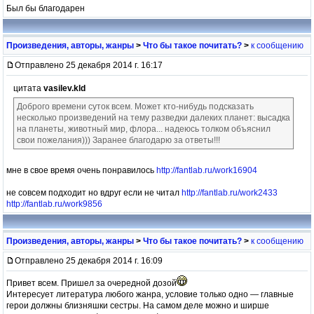
Был бы благодарен
Произведения, авторы, жанры
>
Что бы такое почитать?
>
к сообщению
Отправлено 25 декабря 2014 г. 16:17
цитата
vasilev.kld
Доброго времени суток всем. Может кто-нибудь подсказать
несколько произведений на тему разведки далеких планет: высадка
на планеты, животный мир, флора... надеюсь толком объяснил
свои пожелания))) Заранее благодарю за ответы!!!
мне в свое время очень понравилось
http://fantlab.ru/work16904
не совсем подходит но вдруг если не читал
http://fantlab.ru/work2433
http://fantlab.ru/work9856
Произведения, авторы, жанры
>
Что бы такое почитать?
>
к сообщению
Отправлено 25 декабря 2014 г. 16:09
Привет всем. Пришел за очередной дозой
Интересует литература любого жанра, условие только одно — главные
герои должны близняшки сестры. На самом деле можно и ширше