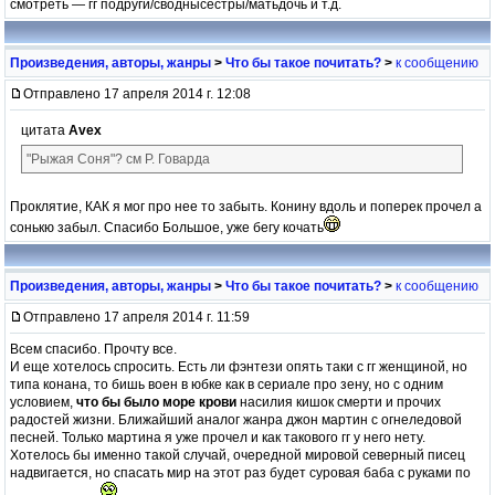
смотреть — гг подруги/своднысестры/матьдочь и т.д.
Произведения, авторы, жанры
>
Что бы такое почитать?
>
к сообщению
Отправлено 17 апреля 2014 г. 12:08
цитата
Avex
"Рыжая Соня"? см Р. Говарда
Проклятие, КАК я мог про нее то забыть. Конину вдоль и поперек прочел а
сонькю забыл. Спасибо Большое, уже бегу кочать
Произведения, авторы, жанры
>
Что бы такое почитать?
>
к сообщению
Отправлено 17 апреля 2014 г. 11:59
Всем спасибо. Прочту все.
И еще хотелось спросить. Есть ли фэнтези опять таки с гг женщиной, но
типа конана, то бишь воен в юбке как в сериале про зену, но с одним
условием,
что бы было море крови
насилия кишок смерти и прочих
радостей жизни. Ближайший аналог жанра джон мартин с огнеледовой
песней. Только мартина я уже прочел и как такового гг у него нету.
Хотелось бы именно такой случай, очередной мировой северный писец
надвигается, но спасать мир на этот раз будет суровая баба с руками по