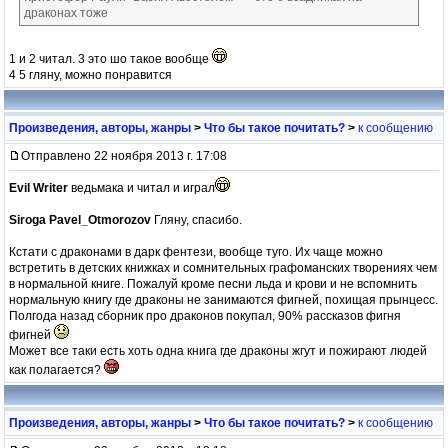
драконах тоже
1 и 2 читал. 3 это шо такое вообще
4 5 гляну, можно понравится
Произведения, авторы, жанры
>
Что бы такое почитать?
>
к сообщению
Отправлено 22 ноября 2013 г. 17:08
Evil Writer
ведьмака и читал и играл
Siroga
Pavel_Otmorozov
Гляну, спасибо.
Кстати с драконами в дарк фентези, вообще туго. Их чаще можно
встретить в детских книжках и сомнительных графоманских творениях чем
в нормальной книге. Пожалуй кроме песни льда и крови и не вспомнить
нормальную книгу где драконы не занимаются фигней, похищая прынцесс.
Полгода назад сборник про драконов покупал, 90% рассказов фигня
фигней
Может все таки есть хоть одна книга где драконы жгут и пожирают людей
как полагается?
Произведения, авторы, жанры
>
Что бы такое почитать?
>
к сообщению