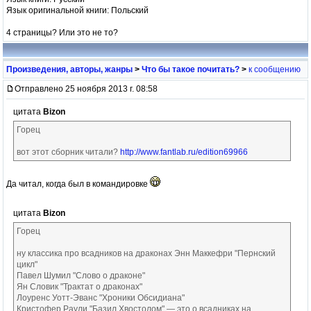
Язык оригинальной книги: Польский
4 страницы? Или это не то?
Произведения, авторы, жанры
>
Что бы такое почитать?
>
к сообщению
Отправлено 25 ноября 2013 г. 08:58
цитата
Bizon
Горец
вот этот сборник читали?
http://www.fantlab.ru/edition69966
Да читал, когда был в командировке
цитата
Bizon
Горец
ну классика про всадников на драконах Энн Маккефри "Пернский
цикл"
Павел Шумил "Слово о драконе"
Ян Словик "Трактат о драконах"
Лоуренс Уотт-Эванс "Хроники Обсидиана"
Кристофер Раули "Базил Хвостолом" — это о всадниках на