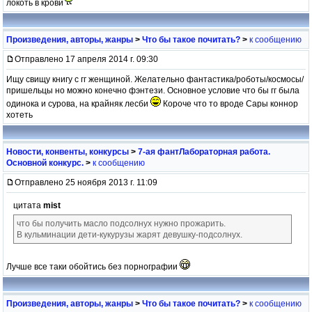
локоть в крови
Произведения, авторы, жанры
>
Что бы такое почитать?
>
к сообщению
Отправлено 17 апреля 2014 г. 09:30
Ищу свищу книгу с гг женщиной. Желательно фантастика/роботы/космосы/
пришельцы но можно конечно фэнтези. Основное условие что бы гг была
одинока и сурова, на крайняк лесби
Короче что то вроде Сары коннор
хотеть
Новости, конвенты, конкурсы
>
7-ая фантЛабораторная работа.
Основной конкурс.
>
к сообщению
Отправлено 25 ноября 2013 г. 11:09
цитата
mist
что бы получить масло подсолнух нужно прожарить.
В кульминации дети-кукурузы жарят девушку-подсолнух.
Лучше все таки обойтись без порнографии
Произведения, авторы, жанры
>
Что бы такое почитать?
>
к сообщению