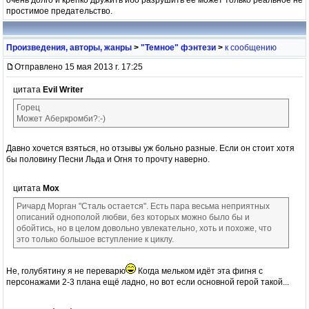
простимое предательство.
Произведения, авторы, жанры
>
"Темное" фэнтези
>
к сообщению
Отправлено 15 мая 2013 г. 17:25
цитата
Evil Writer
Горец
Может Аберкромби?:-)
Давно хочется взяться, но отзывы уж больно разные. Если он стоит хотя
бы половину Песни Льда и Огня то прочту наверно.
цитата
Мох
Ричард Морган "Сталь остается". Есть пара весьма неприятных
описаний однополой любви, без которых можно было бы и
обойтись, но в целом довольно увлекательно, хоть и похоже, что
это только большое вступление к циклу.
Не, голубятину я не переварю
Когда мельком идёт эта фигня с
персонажами 2-3 плана ещё ладно, но вот если основной герой такой...