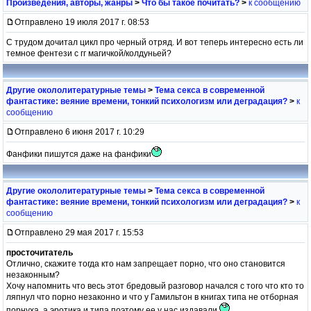
Произведения, авторы, жанры
>
Что бы такое почитать?
>
к сообщению
Отправлено 19 июля 2017 г. 08:53
С трудом дочитал цикл про черный отряд. И вот теперь интересно есть ли
темное фентези с гг магичкой/колдуньей?
Другие окололитературные темы
>
Тема секса в современной
фантастике: веяние времени, тонкий психологизм или деградация?
>
к
сообщению
Отправлено 6 июня 2017 г. 10:29
Фанфики пишутся даже на фанфики
Другие окололитературные темы
>
Тема секса в современной
фантастике: веяние времени, тонкий психологизм или деградация?
>
к
сообщению
Отправлено 29 мая 2017 г. 15:53
просточитатель
Отлично, скажите тогда кто нам запрещает порно, что оно становится
незаконным?
Хочу напомнить что весь этот бредовый разговор начался с того что кто то
ляпнул что порно незаконно и что у Гамильтон в книгах типа не отборная
порнуха, а эротика и типа поэтому ее у нас издавали