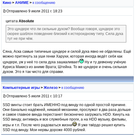
Кино
>
АНИМЕ
>
к сообщению
Отправлено 9 июля 2011 г. 18:23
цитата
Absolute
Это цундере что ли сильные духом? Вообще говоря, цундере это
скорее шаблон поведение близкий к истероидному типу. Сила духа
тут не при чём.
Сяна, Аска самые типичные цундере и силой духа явно не обделены. Ещё
можно притянуть за уши генки Харухи, которая иногда ведёт себя как
цундере, уж у неё то сила духа зашкаливает
Ну и ту девчонку учёную
Куриса Макисэ из аниме Врата; Штейна. То же цундере и очень сильная
духом. Это я так чисто для справки.
Компьютерные игры
>
Железо
>
к сообщению
Отправлено 5 июля 2011 г. 10:17
SSD винты стоит брать ИМЕННО под винду по одной простой причине.
Они банально надёжней, никакой механики, прослужат в два раза дольше
и самое главное винда перестанет бесконечно загружать HDD. Кинуть на
SSD винду, антивирь и все служебные проги, а на HDD музыку, фильмы,
игры и т.п. После чего радоваться жизни
Я уже твёрдо решил купить
SSD под винду. Мои нервы дороже 4000 рублей.