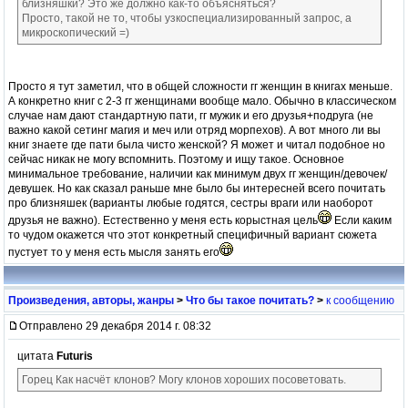
близняшки? Это же должно как-то объясняться?
Просто, такой не то, чтобы узкоспециализированный запрос, а
микроскопический =)
Просто я тут заметил, что в общей сложности гг женщин в книгах меньше.
А конкретно книг с 2-3 гг женщинами вообще мало. Обычно в классическом
случае нам дают стандартную пати, гг мужик и его друзья+подруга (не
важно какой сетинг магия и меч или отряд морпехов). А вот много ли вы
книг знаете где пати была чисто женской? Я может и читал подобное но
сейчас никак не могу вспомнить. Поэтому и ищу такое. Основное
минимальное требование, наличии как минимум двух гг женщин/девочек/
девушек. Но как сказал раньше мне было бы интересней всего почитать
про близняшек (варианты любые годятся, сестры враги или наоборот
друзья не важно). Естественно у меня есть корыстная цель
Если каким
то чудом окажется что этот конкретный специфичный вариант сюжета
пустует то у меня есть мысля занять его
Произведения, авторы, жанры
>
Что бы такое почитать?
>
к сообщению
Отправлено 29 декабря 2014 г. 08:32
цитата
Futuris
Горец Как насчёт клонов? Могу клонов хороших посоветовать.