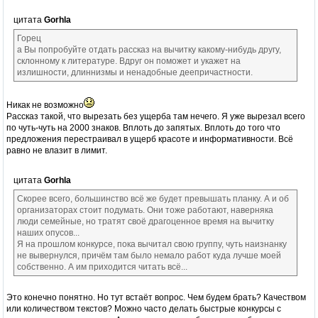
цитата
Gorhla
Горец
а Вы попробуйте отдать рассказ на вычитку какому-нибудь другу,
склонному к литературе. Вдруг он поможет и укажет на
излишности, длиннизмы и ненадобные деепричастности.
Никак не возможно
Рассказ такой, что вырезать без ущерба там нечего. Я уже вырезал всего
по чуть-чуть на 2000 знаков. Вплоть до запятых. Вплоть до того что
предложения перестраивал в ущерб красоте и информативности. Всё
равно не влазит в лимит.
цитата
Gorhla
Скорее всего, большинство всё же будет превышать планку. А и об
организаторах стоит подумать. Они тоже работают, наверняка
люди семейные, но тратят своё драгоценное время на вычитку
наших опусов...
Я на прошлом конкурсе, пока вычитал свою группу, чуть наизнанку
не вывернулся, причём там было немало работ куда лучше моей
собственно. А им приходится читать всё...
Это конечно понятно. Но тут встаёт вопрос. Чем будем брать? Качеством
или количеством текстов? Можно часто делать быстрые конкурсы с