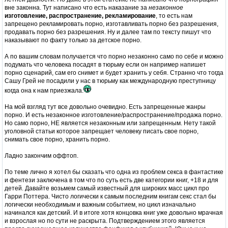
вне законна. Тут написано что есть наказание за
незаконное
изготовление, распространение, рекламирование
, то есть нам
запрещено рекламировать порно, изготавливать порно без разрешения,
продавать порно без разрешения. Ну и далее там по тексту пишут что
наказывают по факту только за детское порно.
А по вашим словам получается что порно незаконно само по себе и можно
подумать что человека посадят в тюрьму если он например напишет
порно сценарий, сам его снимет и будет хранить у себя. Странно что тогда
Сашу Грей не посадили у нас в тюрьму как международную преступницу
когда она к нам приезжала.
На мой взгляд тут все довольно очевидно. Есть запрещенные жанры
порно. И есть незаконное изготовление/распространение/продажа порно.
Но само порно, НЕ является незаконным или запрещенным. Нету такой
уголовной статьи которое запрещает человеку писать свое порно,
снимать свое порно, хранить порно.
Ладно закончим оффтоп.
По теме лично я хотел бы сказать что одна из проблем секса в фантастике
и фентези заключена в том что по суть есть две категории книг, +18 и для
детей. Давайте возьмем самый известный для широких масс цикл про
Гарри Поттера. Чисто логически к самым последним книгам секс стал бы
логически необходимым и важным событием, но цикл изначально
начинался как детский. И в итоге хотя концовка книг уже довольно мрачная
и взрослая но по сути не раскрыта. Подтверждением этого является