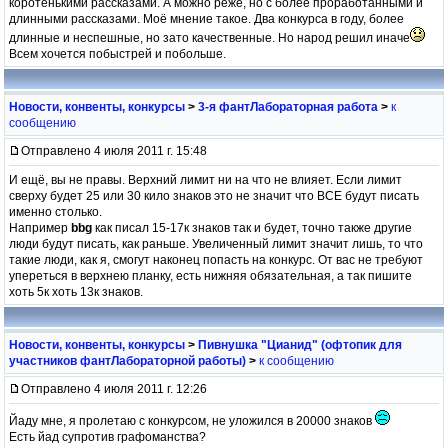
коротенькими рассказами. А можно реже, но с более проработанными и
длинными рассказами. Моё мнение такое. Два конкурса в году, более
длинные и неспешные, но зато качественные. Но народ решил иначе
Всем хочется побыстрей и побольше.
Новости, конвенты, конкурсы
>
3-я фантЛабораторная работа
>
к
сообщению
Отправлено 4 июля 2011 г. 15:48
И ещё, вы не правы. Верхний лимит ни на что не влияет. Если лимит
сверху будет 25 или 30 кило знаков это не значит что ВСЕ будут писать
именно столько.
Например
bbg
как писал 15-17к знаков так и будет, точно также другие
люди будут писать, как раньше. Увеличенный лимит значит лишь, то что
такие люди, как я, смогут наконец попасть на конкурс. От вас не требуют
упереться в верхнею планку, есть нижняя обязательная, а так пишите
хоть 5к хоть 13к знаков.
Новости, конвенты, конкурсы
>
Пивнушка "Цианид" (офтопик для
участников фантЛабораторной работы)
>
к сообщению
Отправлено 4 июля 2011 г. 12:26
Йаду мне, я пролетаю с конкурсом, не уложился в 20000 знаков
Есть йад супротив графоманства?