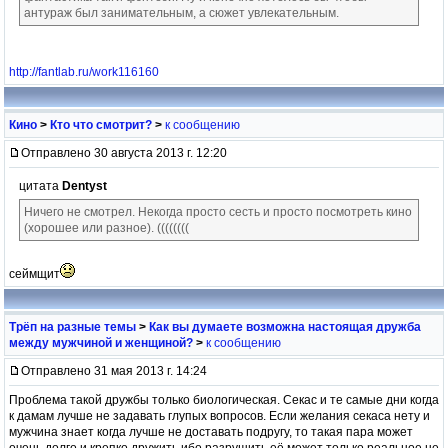
антураж был занимательным, а сюжет увлекательным.
http://fantlab.ru/work116160
Кино
>
Кто что смотрит?
>
к сообщению
Отправлено 30 августа 2013 г. 12:20
цитата
Dentyst
Ничего не смотрел. Некогда просто сесть и просто посмотреть кино
(хорошее или разное). ((((((((
сеймщит
Трёп на разные темы
>
Как вы думаете возможна настоящая дружба
между мужчиной и женщиной?
>
к сообщению
Отправлено 31 мая 2013 г. 14:24
Проблема такой дружбы только биологическая. Секас и те самые дни когда
к дамам лучше не задавать глупых вопросов. Если желания секаса нету и
мужчина знает когда лучше не доставать подругу, то такая пара может
очень долго и крепко дружить ибо разрушить её может только реальное не