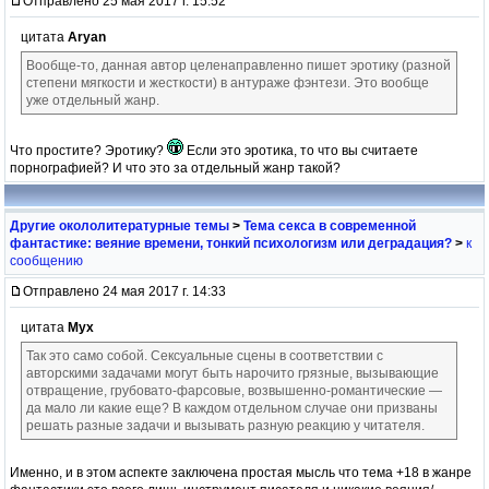
Отправлено 25 мая 2017 г. 15:52
цитата
Aryan
Вообще-то, данная автор целенаправленно пишет эротику (разной
степени мягкости и жесткости) в антураже фэнтези. Это вообще
уже отдельный жанр.
Что простите? Эротику?
Если это эротика, то что вы считаете
порнографией? И что это за отдельный жанр такой?
Другие окололитературные темы
>
Тема секса в современной
фантастике: веяние времени, тонкий психологизм или деградация?
>
к
сообщению
Отправлено 24 мая 2017 г. 14:33
цитата
Мух
Так это само собой. Сексуальные сцены в соответствии с
авторскими задачами могут быть нарочито грязные, вызывающие
отвращение, грубовато-фарсовые, возвышенно-романтические —
да мало ли какие еще? В каждом отдельном случае они призваны
решать разные задачи и вызывать разную реакцию у читателя.
Именно, и в этом аспекте заключена простая мысль что тема +18 в жанре