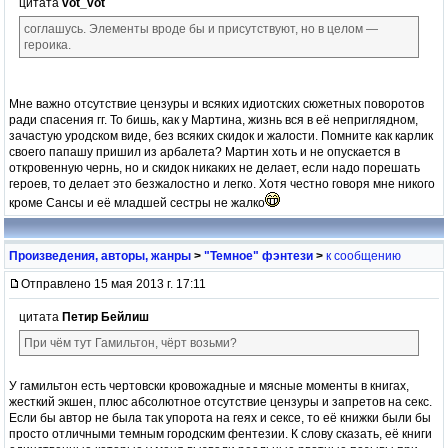
цитата
vot_vot
соглашусь. Элементы вроде бы и присутствуют, но в целом —
героика.
Мне важно отсутствие цензуры и всяких идиотских сюжетных поворотов
ради спасения гг. То бишь, как у Мартина, жизнь вся в её неприглядном,
зачастую уродском виде, без всяких скидок и жалости. Помните как карлик
своего папашу пришил из арбалета? Мартин хоть и не опускается в
откровенную чернь, но и скидок никаких не делает, если надо порешать
героев, то делает это безжалостно и легко. Хотя честно говоря мне никого
кроме Сансы и её младшей сестры не жалко
Произведения, авторы, жанры
>
"Темное" фэнтези
>
к сообщению
Отправлено 15 мая 2013 г. 17:11
цитата
Петир Бейлиш
При чём тут Гамильтон, чёрт возьми?
У гамильтон есть чертовски кровожадные и мясные моменты в книгах,
жесткий экшен, плюс абсолютное отсутствие цензуры и запретов на секс.
Если бы автор не была так упорота на геях и сексе, то её книжки были бы
просто отличными темным городским фентезии. К слову сказать, её книги