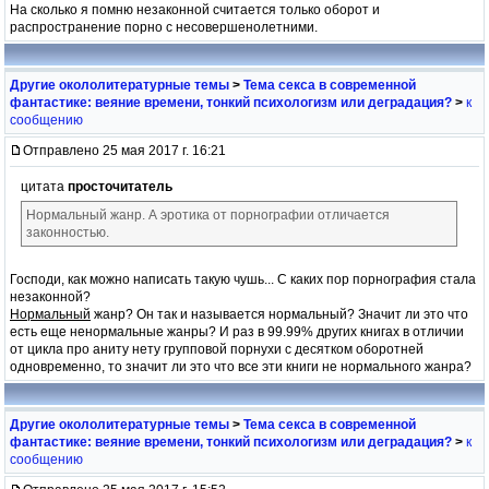
На сколько я помню незаконной считается только оборот и
распространение порно с несовершенолетними.
Другие окололитературные темы
>
Тема секса в современной
фантастике: веяние времени, тонкий психологизм или деградация?
>
к
сообщению
Отправлено 25 мая 2017 г. 16:21
цитата
просточитатель
Нормальный жанр. А эротика от порнографии отличается
законностью.
Господи, как можно написать такую чушь... С каких пор порнография стала
незаконной?
Нормальный
жанр? Он так и называется нормальный? Значит ли это что
есть еще ненормальные жанры? И раз в 99.99% других книгах в отличии
от цикла про аниту нету групповой порнухи с десятком оборотней
одновременно, то значит ли это что все эти книги не нормального жанра?
Другие окололитературные темы
>
Тема секса в современной
фантастике: веяние времени, тонкий психологизм или деградация?
>
к
сообщению