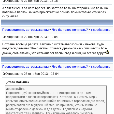
Отправлено 22 ноября 2013 г. 13:18
Алексей121
я за него брался, но застрял то ли на второй книге то ли на
половине первой, ничего про сюжет не помню, помню только что через
силу читал
Произведения, авторы, жанры
>
Что бы такое почитать?
>
к сообщению
Отправлено 22 ноября 2013 г. 12:04
Потсаны вообще ребята, закончил читать аберкромби и пехова. Куда
податься дальше? Жанр любой, хочется драконов насилия шлюх и блэк
джека, сомневаюсь, что есть аналог песни льда и огня, но все же вдруг
Произведения, авторы, жанры
>
Что бы такое почитать?
>
к сообщению
Отправлено 28 октября 2013 г. 17:04
цитата
мотылек
дравствуйте.
Порекомендуйте пожалуйста что то интересное с детьми/
подростками в главных персонажах. Хотелось бы что бы мир и
события описывались с позиций и понимания взрослеющего героя,
раскрывался его внутренний мир, но при этом, что бы книга не
была откровенно детской и для детей. Годится как научная
фантастика так и фэнтези. Ну и конечно хотелось бы чтобы