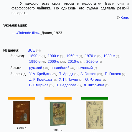
У каждого есть свои плюсы и недостатки. Были они и
фарфорового чайника. Но однажды его судьба сделала резкий
поворот...
©
Kons
Экранизации:
—
«Talende film»
, Дания, 1923
Издания:
ВСЕ
(44)
/период:
1890-е
,
1900-е
,
1960-е
,
1970-е
,
1980-е
,
(1)
(3)
(1)
(2)
(3)
1990-е
,
2000-е
,
2010-е
,
2020-е
(6)
(20)
(7)
(1)
/языки:
русский
,
английский
,
немецкий
(38)
(4)
(2)
/перевод:
У. А. Крейджи
,
П. Арндт
,
А. Ганзен
,
П. Ганзен
,
(2)
(1)
(21)
(9)
Д. К. Крейджи
,
Х. П. Паулл
,
О. Рогова
,
(2)
(2)
(1)
В. Смирнов
,
Н. Фёдорова
,
Л. Шкоркина
(1)
(1)
(2)
1894 г.
1900 г.