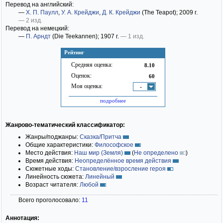
Перевод на английский:
—
Х. П. Паулл
,
У. А. Крейджи
,
Д. К. Крейджи
(The Teapot)
; 2009 г.
— 2 изд.
Перевод на немецкий:
—
П. Арндт
(Die Teekannen)
; 1907 г.
— 1 изд.
Рейтинг
Средняя оценка:
8.10
Оценок:
60
Моя оценка:
-
подробнее
Жанрово-тематический классификатор:
Жанры/поджанры:
Сказка/Притча
Общие характеристики:
Философское
Место действия:
Наш мир (Земля)
(
Не определено
)
Время действия:
Неопределённое время действия
Сюжетные ходы:
Становление/взросление героя
Линейность сюжета:
Линейный
Возраст читателя:
Любой
Всего проголосовало:
11
Аннотация: