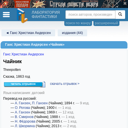
ЛАБОРАТОРИЯ
ФАНТАСТИКИ
поиск по жанру
расширенный
◄ Ганс Христиан Андерсен
издания (44)
Ганс Христиан Андерсен «Чайник»
Ганс Христиан Андерсен
Чайник
Theepotten
Сказка,
1863
год
скачать отрывок >
читать отрывок
Язык написания: датский
Перевод на русский:
—
А. Ганзен
,
П. Ганзен
(Чайник)
; 1894 г.
— 9 изд.
—
О. Рогова
(Чайник)
; 1900 г.
— 1 изд.
—
А. Ганзен
(Чайник)
; 1969 г.
— 12 изд.
—
В. Смирнов
(Чайник)
; 1988 г.
— 1 изд.
—
Н. Фёдорова
(Чайник)
; 2005 г.
— 1 изд.
—
Л. Шкоркина
(Чайник)
; 2013 г.
— 2 изд.