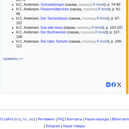
65-73
H.C. Andersen.
Schneekönigin
(сказка,
перевод
P. Arndt
), p. 74-90
H.C. Andersen.
Fliedermütterchen
(сказка,
перевод
P. Arndt
), p. 91-
96
H.C. Andersen.
Der Tannenbaum
(сказка,
перевод
P. Arndt
), p. 97-
102
H.C. Andersen.
Das alte Haus
(сказка,
перевод
P. Arndt
), p. 103-107
H.C. Andersen.
Der Buchweizen
(сказка,
перевод
P. Arndt
), p. 107-
108
H.C. Andersen.
Die roten Schuhe
(сказка,
перевод
P. Arndt
), p. 109-
112
сравнить >>
О сайте
(
eng
,
fra
,
укр
) |
Регламент
|
FAQ
|
Контакты
|
Наши награды
|
ВКонтакте
|
Telegram
|
Наши товары