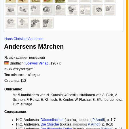
Hans Christian Andersen
Andersens Märchen
Язык издания:
немецкий
Bindlach:
Loewes Verlag
,
1907
г.
ISBN отсутствует
Тип обложки:
твёрдая
Страниц:
112
Описание:
Mit 5 buntbildern von N. Karasin; 40 textillustrationen von A. Bick, V.
Schnorr, F. Reisz, E. Klimsch, E. Kepler, W. Flashar, B. Effenberger, etc.;
10th auflage
Содержание
:
H.C. Andersen.
Däumelinchen
(сказка,
перевод
P. Arndt
), p. 1-7
H.C. Andersen.
Die Störche
(сказка,
перевод
P. Arndt
), p. 8-10