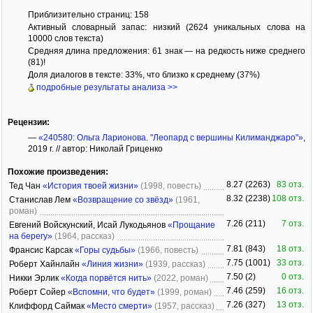
Приблизительно страниц: 158
Активный словарный запас: низкий (2624 уникальных слова на
10000 слов текста)
Средняя длина предложения: 61 знак — на редкость ниже среднего
(81)!
Доля диалогов в тексте: 33%, что близко к среднему (37%)
подробные результаты анализа >>
Рецензии:
—
«240580: Ольга Ларионова. "Леопард с вершины Килиманджаро"»
,
2019 г. // автор: Николай Гриценко
Похожие произведения:
8.27 (2263)
83 отз.
Тед Чан
«История твоей жизни»
(1998, повесть)
8.32 (2238)
108 отз.
Станислав Лем
«Возвращение со звёзд»
(1961,
роман)
7.26 (211)
7 отз.
Евгений Войскунский, Исай Лукодьянов
«Прощание
на берегу»
(1964, рассказ)
7.81 (843)
18 отз.
Франсис Карсак
«Горы судьбы»
(1966, повесть)
7.75 (1001)
33 отз.
Роберт Хайнлайн
«Линия жизни»
(1939, рассказ)
7.50 (2)
0 отз.
Никки Эрлик
«Когда порвётся нить»
(2022, роман)
7.46 (259)
16 отз.
Роберт Сойер
«Вспомни, что будет»
(1999, роман)
7.26 (327)
13 отз.
Клиффорд Саймак
«Место смерти»
(1957, рассказ)