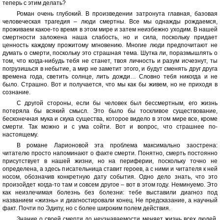
теперь с этим делать?
Роман очень глубокий. В произведении затронута главная, базовая
человеческая трагедия – люди смертны. Все мы однажды рождаемся,
проживаем какое-то время в этом мире и затем неизбежно уходим. В нашей
смертности заложена наша слабость, но и сила, поскольку придает
ценность каждому прожитому мгновению. Многие люди предпочитают не
думать о смерти, поскольку это страшная тема. Шутка ли, поразмышлять о
том, что когда-нибудь тебя не станет, твоя личность и разум исчезнут, ты
погрузишься в небытие, а мир не заметит этого, и будут сменять друг друга
времена года, светить солнце, лить дожди… Словно тебя никогда и не
было. Страшно. Вот и получается, что мы как бы живем, но не приходя в
сознание.
С другой стороны, если бы человек был бессмертным, его жизнь
потеряла бы всякий смысл. Это было бы тоскливое существование,
бесконечная мука и скука существа, которое видело в этом мире все, кроме
смерти. Так можно и с ума сойти. Вот и вопрос, что страшнее по-
настоящему.
В романе Ларионовой эта проблема максимально заострена:
читателю просто напоминают о факте смерти. Понятно, смерть постоянно
присутствует в нашей жизни, но на периферии, поскольку точно не
определена, а здесь писательница ставит героев, а с ними и читателя к ней
носом, обозначив конкретную дату события. Одно дело знать, что это
произойдет когда-то там и совсем другое – вот в этом году. Неминуемо. Это
как неизлечимая болезнь без болезни: тебе выставили диагноз под
названием «жизнь» и диагностировали конец. Не предсказание, а научный
факт. Почти по Эдипу, но с более широким полем действия.
Знание о своей смерти до неузнаваемости меняет жизнь всех людей.