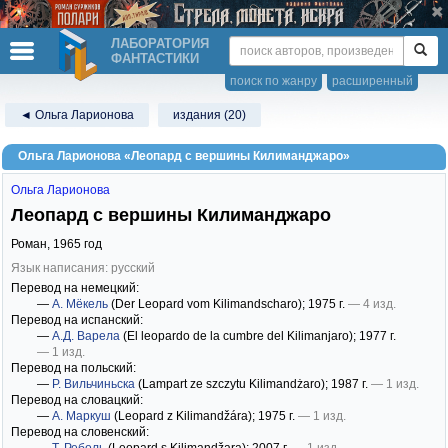
ЛАБОРАТОРИЯ
ФАНТАСТИКИ
поиск по жанру
расширенный
◄ Ольга Ларионова
издания (20)
Ольга Ларионова «Леопард с вершины Килиманджаро»
Ольга Ларионова
Леопард с вершины Килиманджаро
Роман,
1965
год
Язык написания: русский
Перевод на немецкий:
—
А. Мёкель
(Der Leopard vom Kilimandscharo)
; 1975 г.
— 4 изд.
Перевод на испанский:
—
А.Д. Варела
(El leopardo de la cumbre del Kilimanjaro)
; 1977 г.
— 1 изд.
Перевод на польский:
—
Р. Вильчиньска
(Lampart ze szczytu Kilimandżaro)
; 1987 г.
— 1 изд.
Перевод на словацкий:
—
А. Маркуш
(Leopard z Kilimandžára)
; 1975 г.
— 1 изд.
Перевод на словенский: