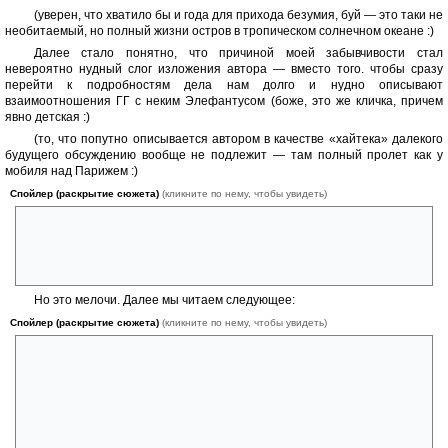
(уверен, что хватило бы и года для прихода безумия, буй — это таки не
необитаемый, но полный жизни остров в тропическом солнечном океане :)
Далее стало понятно, что причиной моей забывчивости стал
невероятно нудный слог изложения автора — вместо того. чтобы сразу
перейти к подробностям дела нам долго и нудно описывают
взаимоотношения ГГ с неким Элефантусом (боже, это же кличка, причем
явно детская :)
(то, что попутно описывается автором в качестве «хайтека» далекого
будущего обсуждению вообще не подлежит — там полный пролет как у
мобиля над Парижем :)
Спойлер (раскрытие сюжета)
(кликните по нему, чтобы увидеть)
«Маленький солнечно-желтый мобиль вынырнул из-за
остроконечного пика и, круто спланировав, опустился за домом
Элефантуса» — бедные пассажиры, ведь такие перегрузки были
знакомы многим пассажирам Аэрофлота :)
Но это мелочи. Далее мы читаем следующее:
Спойлер (раскрытие сюжета)
(кликните по нему, чтобы увидеть)
— Кстати, — пришло мне в голову, — как я должен тебя звать?
— Как вам будет удобно.
— Тогда я буду звать тебя «Педель». Не возражаешь?
— Я не возражаю. Но что это такое?
— На языке древних это означало: учитель, наставник