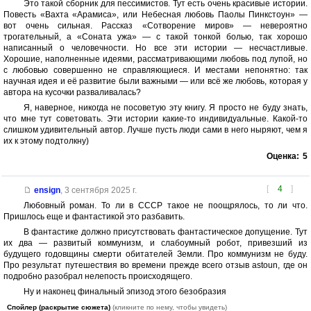
Это такой сборник для пессимистов. Тут есть очень красивые истории.
Повесть «Вахта «Арамиса», или Небесная любовь Паолы Пинкстоун» —
вот очень сильная. Рассказ «Сотворение миров» — невероятно
трогательный, а «Соната ужа» — с такой тонкой болью, так хорошо
написанный о человечности. Но все эти истории — несчастливые.
Хорошие, наполненные идеями, рассматривающими любовь под лупой, но
с любовью совершенно не справляющиеся. И местами непонятно: так
научная идея и её развитие были важными — или всё же любовь, которая у
автора на кусочки разваливалась?
Я, наверное, никогда не посоветую эту книгу. Я просто не буду знать,
что мне тут советовать. Эти истории какие-то индивидуальные. Какой-то
слишком удивительный автор. Лучше пусть люди сами в него ныряют, чем я
их к этому подтолкну)
Оценка:
5
[
4
]
ensign
,
3 сентября 2025 г.
Любовный роман. То ли в СССР такое не поощрялось, то ли что.
Пришлось еще и фантастикой это разбавить.
В фантастике должно присутствовать фантастическое допущение. Тут
их два — развитый коммунизм, и слабоумный робот, привезший из
будущего годовщины смерти обитателей Земли. Про коммунизм не буду.
Про результат путешествия во времени прежде всего отзыв astoun, где он
подробно разобрал нелепость происходящего.
Ну и наконец финальный эпизод этого безобразия
Спойлер (раскрытие сюжета)
(кликните по нему, чтобы увидеть)