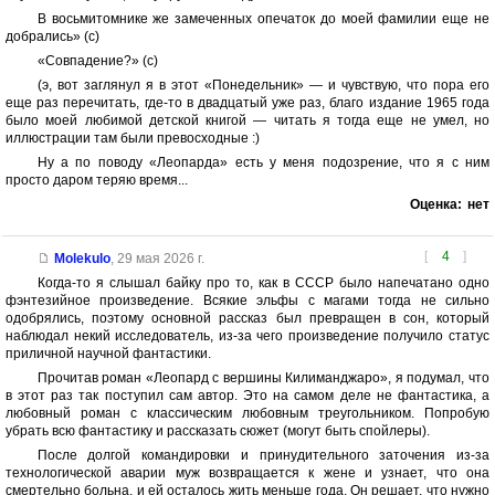
В восьмитомнике же замеченных опечаток до моей фамилии еще не
добрались» (с)
«Совпадение?» (с)
(э, вот заглянул я в этот «Понедельник» — и чувствую, что пора его
еще раз перечитать, где-то в двадцатый уже раз, благо издание 1965 года
было моей любимой детской книгой — читать я тогда еще не умел, но
иллюстрации там были превосходные :)
Ну а по поводу «Леопарда» есть у меня подозрение, что я с ним
просто даром теряю время...
Оценка:
нет
[
4
]
Molekulo
,
29 мая 2026 г.
Когда-то я слышал байку про то, как в СССР было напечатано одно
фэнтезийное произведение. Всякие эльфы с магами тогда не сильно
одобрялись, поэтому основной рассказ был превращен в сон, который
наблюдал некий исследователь, из-за чего произведение получило статус
приличной научной фантастики.
Прочитав роман «Леопард с вершины Килиманджаро», я подумал, что
в этот раз так поступил сам автор. Это на самом деле не фантастика, а
любовный роман с классическим любовным треугольником. Попробую
убрать всю фантастику и рассказать сюжет (могут быть спойлеры).
После долгой командировки и принудительного заточения из-за
технологической аварии муж возвращается к жене и узнает, что она
смертельно больна, и ей осталось жить меньше года. Он решает, что нужно