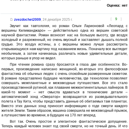
Оценка:
нет
[
9
]
zvezdochet2009
,
24 декабря 2025 г.
Звучит как тавтология, но роман Ольги Ларионовой «Леопард с
вершины Килиманджаро» — действительно одна из вершин советской
научной фантастики. Роман возносит нас на большую высоту, где воздух
холодный и разреженный, но очень вкусный и заставляет дышать полной
грудью. Это воздух истины, а с вершины можно лучше рассмотреть
открывающуюся нам картину под названием жизнь. Поначалу все выглядит
необычным, а затем начинаешь различать новые удивительные детали,
которых раньше в упор не видел.
При чтении романа сразу бросаются в глаза две особенности. Во-
первых, произведение написано женщиной, во-вторых это философская
фантастика об обычных людях с очень спокойным размеренным сюжетом.
В романе представлено будущее человечества, где технологии позволяют
совершать межпланетные и межзвездные путешествия. Все это стало
производственной рутиной, как плавание межконтинентальных лайнеров. В
какой-то момент – нет смысла вдаваться в технические детали –
автоматический зонд «Овератор» возвращается из разведывательного
полета к Тау Кита, чтобы представить данные об обитаемых там планетах.
Вместо этих данных зонд приносит информацию о годе смерти каждого
жителя Земли. Таким образом, машина совершила не межзвездный прыжок,
а путешествие во времени, в будущее на 170 лет вперед.
Вот так. Очень простое и элегантное фантастическое допущение.
Теперь каждый человек знает год своей смерти, но не точный день. И что