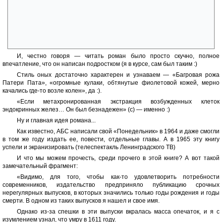
Автор точно не была в курсе, что означало именно это слово в
детско-юношеском сленге 60х годов (о происхождении этого слова
почти все были в курсе, но это ничего не меняло :) Как, впрочем, и ее
редакторы. Кстати, еще одно похожее слово (удар в определенную
точку тела) — непосредственно связано с этим самым термином
И, честно говоря — читать роман было просто скучно, полное
впечатление, что он написан подростком (я в курсе, сам был таким :)
Стиль оных достаточно характерен и узнаваем — «Багровая рожа
Патери Пата», «огромные кулаки, обтянутые фиолетовой кожей, мерно
качались где-то возле колен», да :).
«Если метахронированная экстракция возбужденных клеток
эндокринных желез… Он был безнадежен» (с) — именно :)
Ну и главная идея романа...
Как известно, АБС написали свой «Понедельник» в 1964 и даже смогли
в том же году издать ее, повести, отдельные главы. А в 1965 эту книгу
успели и экранизировать (телеспектакль Ленинградского ТВ)
И что мы можем прочесть, среди прочего в этой книге? А вот такой
замечательный фрагмент:
«Видимо, для того, чтобы как-то удовлетворить потребности
современников, издательство предприняло публикацию срочных
нерегулярных выпусков, в которых значились только годы рождения и годы
смерти. В одном из таких выпусков я нашел и свое имя.
Однако из-за спешки в эти выпуски вкралась масса опечаток, и я с
изумлением узнал, что умру в 1611 году.