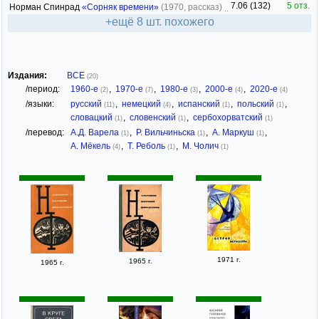
7.06 (132)
5 отз.
Норман Спинрад
«Сорняк времени»
(1970, рассказ)
+ещё 8 шт. похожего
Издания:
ВСЕ
(20)
/период:
1960-е
,
1970-е
,
1980-е
,
2000-е
,
2020-е
(2)
(7)
(3)
(4)
(4)
/языки:
русский
,
немецкий
,
испанский
,
польский
,
(11)
(4)
(1)
(1)
словацкий
,
словенский
,
сербохорватский
(1)
(1)
(1)
/перевод:
А.Д. Варела
,
Р. Вильчиньска
,
А. Маркуш
,
(1)
(1)
(1)
А. Мёкель
,
Т. Реболь
,
М. Чолич
(4)
(1)
(1)
1971 г.
1965 г.
1965 г.