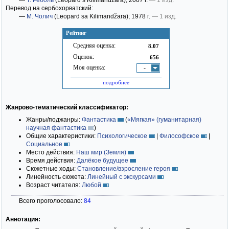
—
Т. Реболь
(Leopard s Kilimandžara)
; 2007 г.
— 1 изд.
Перевод на сербохорватский:
—
М. Чолич
(Leopard sa Kilimandžara)
; 1978 г.
— 1 изд.
Рейтинг
Средняя оценка:
8.07
Оценок:
656
Моя оценка:
-
подробнее
Жанрово-тематический классификатор:
Жанры/поджанры:
Фантастика
(
«Мягкая» (гуманитарная)
научная фантастика
)
Общие характеристики:
Психологическое
|
Философское
|
Социальное
Место действия:
Наш мир (Земля)
Время действия:
Далёкое будущее
Сюжетные ходы:
Становление/взросление героя
Линейность сюжета:
Линейный с экскурсами
Возраст читателя:
Любой
Всего проголосовало:
84
Аннотация: