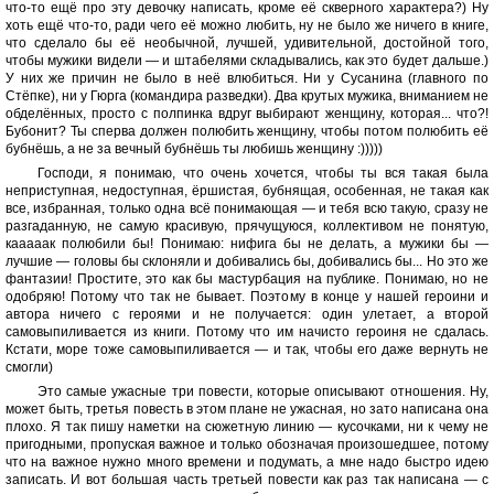
что-то ещё про эту девочку написать, кроме её скверного характера?) Ну
хоть ещё что-то, ради чего её можно любить, ну не было же ничего в книге,
что сделало бы её необычной, лучшей, удивительной, достойной того,
чтобы мужики видели — и штабелями складывались, как это будет дальше.)
У них же причин не было в неё влюбиться. Ни у Сусанина (главного по
Стёпке), ни у Гюрга (командира разведки). Два крутых мужика, вниманием не
обделённых, просто с полпинка вдруг выбирают женщину, которая... что?!
Бубонит? Ты сперва должен полюбить женщину, чтобы потом полюбить её
бубнёшь, а не за вечный бубнёшь ты любишь женщину :)))))
Господи, я понимаю, что очень хочется, чтобы ты вся такая была
неприступная, недоступная, ёршистая, бубнящая, особенная, не такая как
все, избранная, только одна всё понимающая — и тебя всю такую, сразу не
разгаданную, не самую красивую, прячущуюся, коллективом не понятую,
кааааак полюбили бы! Понимаю: нифига бы не делать, а мужики бы —
лучшие — головы бы склоняли и добивались бы, добивались бы... Но это же
фантазии! Простите, это как бы мастурбация на публике. Понимаю, но не
одобряю! Потому что так не бывает. Поэтому в конце у нашей героини и
автора ничего с героями и не получается: один улетает, а второй
самовыпиливается из книги. Потому что им начисто героиня не сдалась.
Кстати, море тоже самовыпиливается — и так, чтобы его даже вернуть не
смогли)
Это самые ужасные три повести, которые описывают отношения. Ну,
может быть, третья повесть в этом плане не ужасная, но зато написана она
плохо. Я так пишу наметки на сюжетную линию — кусочками, ни к чему не
пригодными, пропуская важное и только обозначая произошедшее, потому
что на важное нужно много времени и подумать, а мне надо быстро идею
записать. И вот большая часть третьей повести как раз так написана — с