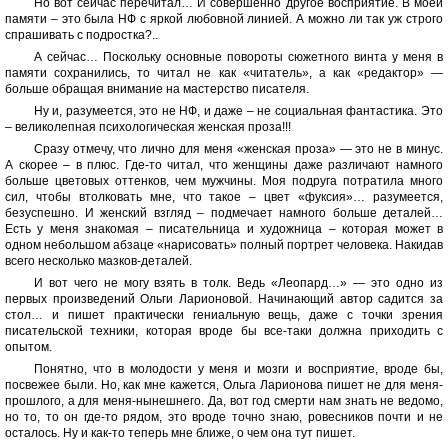
Но вот сейчас перечитал… И совершенно другое восприятие. В моей
памяти – это была НФ с яркой любовной линией. А можно ли так уж строго
спрашивать с подростка?..
А сейчас… Поскольку основные повороты сюжетного винта у меня в
памяти сохранились, то читал не как «читатель», а как «редактор» —
больше обращая внимание на мастерство писателя.
Ну и, разумеется, это не НФ, и даже – не социальная фантастика. Это
– великолепная психологическая женская проза!!!
Сразу отмечу, что лично для меня «женская проза» — это не в минус.
А скорее – в плюс. Где-то читал, что женщины даже различают намного
больше цветовых оттенков, чем мужчины. Моя подруга потратила много
сил, чтобы втолковать мне, что такое – цвет «фуксия»… разумеется,
безуспешно. И женский взгляд – подмечает намного больше деталей…
Есть у меня знакомая – писательница и художница – которая может в
одном небольшом абзаце «нарисовать» полный портрет человека. Накидав
всего несколько мазков-деталей.
И вот чего не могу взять в толк. Ведь «Леопард…» — это одно из
первых произведений Ольги Ларионовой. Начинающий автор садится за
стол… и пишет практически гениальную вещь, даже с точки зрения
писательской техники, которая вроде бы все-таки должна приходить с
опытом.
Понятно, что в молодости у меня и мозги и восприятие, вроде бы,
посвежее были. Но, как мне кажется, Ольга Ларионова пишет не для меня-
прошлого, а для меня-нынешнего. Да, вот год смерти нам знать не ведомо,
но то, то он где-то рядом, это вроде точно знаю, ровесников почти и не
осталось. Ну и как-то теперь мне ближе, о чем она тут пишет.