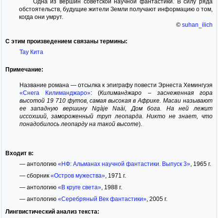
Одна из вершин советской научной фантастики. В силу ряда
обстоятельств, будущие жители Земли получают информацию о том,
когда они умрут.
©
suhan_ilich
С этим произведением связаны термины:
Тау Кита
Примечание:
Название романа — отсылка к эпиграфу повести Эрнеста Хемингуэя
«Снега Килиманджаро»
: (
Килиманджаро – заснеженная гора
высотой 19 710 футов, самая высокая в Африке. Масаи называют
ее западную вершину Ngàje Naài, Дом бога. На ней лежит
иссохший, замороженный труп леопарда. Никто не знает, что
понадобилось леопарду на такой высоте
).
Входит в:
— антологию
«НФ: Альманах научной фантастики. Выпуск 3»
, 1965 г.
— сборник
«Остров мужества»
, 1971 г.
— антологию
«В круге света»
, 1988 г.
— антологию
«Серебряный Век фантастики»
, 2005 г.
Лингвистический анализ текста: