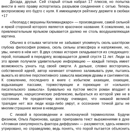
Досада, друзья. Сей старый отзыв набрал 17 плюсов, но попытка
внести в него правку испортилась разрывом соединения с сетью. Теперь
воспроизвожу его будто с нуля. К имеющемуся рейтингу держите в скобках
+17
«Леопард с вершины Килиманджаро» — произведение, самой сильной
и яркой стороной которого является красочное название. К сожалению, за
привлекательным ярлыком скрывается далеко не столь воодушевляющая
картина.
Обычно в отзывах читатели не забывают упомянуть сколь шахтёрски
глубока философия романа, сколь сильны атмосфера и напряжение, но,
увы, ничего в нём нет. В двух словах история складывается из следующего:
герой, попавший в передрягу, возвращается домой спустя 11 лет. Люди за
это время получили удивительную информацию — каждый теперь имеет
возможность узнать год своей смерти. А дальше, словно восторгаясь
собственной идеей, автор начинает отчаянно заламывать руки, пытаясь
выжать из вполне перспективного замысла максимум драмы и сантиментов.
К сожалению, последнего в книге с избытком: ахающие, охающие,
вздыхающие пассажи, торжествующие и горюющие от «сильного
писательского замысла». Буквально на пустом месте роман впадает в
чудовищную, нарциссическую рефлексию, выбраться из которой уже не в
состоянии. Не предвзятому взгляду очевидно, что никакой великой
трагедии нет: все люди когда-либо умрут, и осознание точной даты не
многим страшнее жизни в неведении.
С лихвой в произведении и околонаучной терминологии. Будучи
физиком, Ольга Ларионова, щедро приправила текст выражениями в духе
«Атомная сингулярность фактора диффузии» — разумеется, здесь немного
утрировано, но справедливо, ведь понять, что порой пытается объяснить