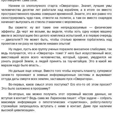
противоречит сама себе.
Начнем со злополучного старта «Овератора». Значит, лучшие умы
человечества десятки лет работали над кораблем, а в итоге он вместо
пространственного прыжка совершил временной. Знаете, это все равно что
сконструировать чудо-танк, отвезти на полигон, а там он вместо снарядов
начинает выпускать из ствола стаканчики с мороженым.
Вы скажете: ну вот такие они непредсказуемые — физические
эффекты. Да черт же возьми, вы видели, чтобы хоть одну новую машину
ввели в эксплуатацию без целого комплекса испытаний, и в первую очередь
— двигателя?! Не может быть, чтобы столько времени горбатились над
проектом и ни разу не провели никаких опытов!
Ну ладно, пусть всю группу ученых поразило внезапное слабоумие, так
ведь получается, что и «Овератор» тоже! У него был искусственный мозг,
вместивший мозги всего человечества, который, однако, умудрился не
узнать родной Земли, а людей принять за тау-китайцев. Это в какой же
маразм надо было впасть...
Но дальше еще хлеще. Вместо того чтобы изучать планету, супермозг
зачем-то проникает в земные информационные системы и выуживает
оттуда даты смерти всех землян, заставших пуск «Овератора».
Во-первых, каков смысл этого поступка? Его кто-то об этом просил?
Это было заложено в программу?
Во-вторых, как можно получить этот огромный массив данных, не
вступая в контакт? Ведь сама же Ларионова пишет: «При задаче – собрать
максимум информации о гипотетических «таукитянах», роботу-пилоту
строжайше запрещалось вступать с ними в контакт. Даже при наличии
высокой цивилизации».