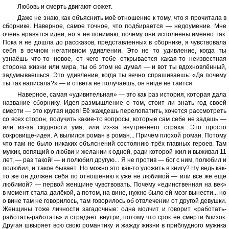
Любовь и смерть двигают сюжет.
Даже не знаю, как объяснить моё отношение к тому, что я прочитала в
сборнике. Наверное, самое точное, что подбирается — недоумение. Мне
очень нравятся идеи, но я не понимаю, почему они исполнены именно так.
Пока я не дошла до рассказов, представленных в сборнике, я чувствовала
себя в вечном негативном удивлении. Это не то удивление, когда ты
узнаёшь что-то новое, от чего тебе открывается какая-то неизвестная
сторона жизни или мира, ты об этом не думал — и вот ты вдохновлённый,
задумываешься. Это удивление, когда ты вечно спрашиваешь: «Да почему
ты так написала?» — и ответа не получаешь, он нигде не таится.
Наверное, самая «удивительная» — это как раз история, которая дала
название сборнику. Идея-размышление о том, стоит ли знать год своей
смерти — это крутая идея! Её жаждешь перелопатить, хочется рассмотреть
со всех сторон, получить какие-то вопросы, которые сам себе не задашь —
или из-за скудности ума, или из-за внутреннего страха. Это просто
сокровище-идея. А вылился роман в роман... Причём плохой роман. Потому
что там не было никаких объяснений состоянию трёх главных героев. Там
мужик, вопящий о любви и желании к одной, ради которой жил и выживал 11
лет, — раз такой! — и полюбил другую... Я не против — бог с ним, полюбил и
полюбил, и такое бывает. Но можно это как-то уложить в книгу? Ну ведь как-
то же он должен себя по отношению к уже не любимой — или всё же ещё
любимой? — первой женщине чувствовать. Почему «единственная на век»
в момент стала далёкой, а потом, на вине, нужно было ей мозг вынести... но
о вине там не говорилось, там говорилось об отвлечении от другой девушки.
Женщины тоже личности загадочные: одна молчит и говорит «работать-
работать-работать» и страдает внутри, потому что срок её смерти близок.
Другая швыряет всю свою романтику и жажду жизни в приблудного мужика