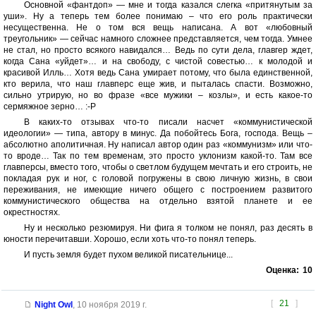
Основной «фантдоп» — мне и тогда казался слегка «притянутым за
уши». Ну а теперь тем более понимаю – что его роль практически
несущественна. Не о том вся вещь написана. А вот «любовный
треугольник» — сейчас намного сложнее представляется, чем тогда. Умнее
не стал, но просто всякого навидался… Ведь по сути дела, главгер ждет,
когда Сана «уйдет»… и на свободу, с чистой совестью… к молодой и
красивой Илль… Хотя ведь Сана умирает потому, что была единственной,
кто верила, что наш главперс еще жив, и пыталась спасти. Возможно,
сильно утрирую, но во фразе «все мужики – козлы», и есть какое-то
сермяжное зерно… :-Р
В каких-то отзывах что-то писали насчет «коммунистической
идеологии» — типа, автору в минус. Да побойтесь Бога, господа. Вещь –
абсолютно аполитичная. Ну написал автор один раз «коммунизм» или что-
то вроде… Так по тем временам, это просто уклонизм какой-то. Там все
главперсы, вместо того, чтобы о светлом будущем мечтать и его строить, не
покладая рук и ног, с головой погружены в свою личную жизнь, в свои
переживания, не имеющие ничего общего с построением развитого
коммунистического общества на отдельно взятой планете и ее
окрестностях.
Ну и несколько резюмируя. Ни фига я толком не понял, раз десять в
юности перечитавши. Хорошо, если хоть что-то понял теперь.
И пусть земля будет пухом великой писательнице...
Оценка:
10
[
21
]
Night Owl
,
10 ноября 2019 г.