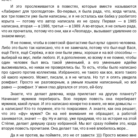
И это прослеживается в повестях, которые вместе называются
«Лабиринт для троглодитов». Во-первых, я была рада, что, когда читала,
все три повести уже были написаны, и я не осталась как бабка у разбитого
корыта — потому что автор написала их не сразу. Первая — в 1985
написана, вторая — в 1986, третья — в 1989. А во-вторых, я не сильно рада,
что их прочитала, потому что они, как и «Леопард», вызывают удивление со
знаком минус.
Я не помню, чтобы в советской фантастике был культ одного человека.
Либо это было так написано, что я не замечала, потому что был ещё Вася,
ещё Петя, ещё Серёжа, и все они были умны, хороши и на всё способны —
выбирай на вкус, люби любого. И, в дополнение, ко всему я не помню, чтобы
один человек был весь такой умненький, а его умненькие идейки
высмеивались, но никак не проверялись бы. То есть, чтобы было написано
про одного против коллектива. Избранного, не такого как все, всего такого
ой какого нужного. Может, писали, а я не читала. Но тут я опять увидела
ромфант. Просто не разговорным, а умным языком написанный, но всё
равно — ромфант. У меня глаз дёргался от этого, ей-богу.
Знаете, что делает девочка, когда прилетает на другую планету?
Начинает мужиков перебирать. Всю первую повесть она перебирает
мужиков, какой лучше. И это написано конкретно в книге, не мои домыслы —
а написано! Кто-то поумнее, кто-то покрасивее. А знаете, как она решает,
что это «фу» мужик? Он на неё внимания не обращает, а работой
занимается, значит — фу. Ну и автор, уже придумав, что за история на этой
Стёпке, делает девушку сразу избранной. Мы вот сразу поймём это, когда
вторую повесть прочитаем. Она делает так, что в неё влюбилось море...
Да я не против, вы поймите, это не от зависти :)))) Просто можно мне