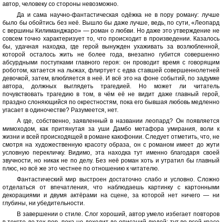
автор, человеку со стороны невозможно.
Да и сама научно-фантастическая одёжка не в пору роману: лучше
было бы обойтись без неё. Вышло бы даже лучше, ведь, по сути, «Леопард
с вершины Килиманджаро» — роман о любви. Но даже это утверждение не
совсем точно характеризует то, что происходит в произведении. Казалось
бы, удачная находка, где герой вынужден ухаживать за возлюбленной,
которой осталось жить не более года, внезапно губится совершенно
абсурдными поступками главного героя: он проводит время с говорящим
роботом, катается на лыжах, флиртует с едва ставшей совершеннолетней
девочкой, затем, влюбляется в неё. И всё это на фоне событий, по задумке
автора, должных выглядеть трагедией. Но может ли читатель
почувствовать трагедию в том, в чём её не видит даже главный герой,
праздно слоняющийся по окрестностям, пока его бывшая любовь медленно
угасает в одиночестве? Разумеется, нет.
А где, собственно, заявленный в названии леопард? Он появляется
мимоходом, как притянутая за уши Дамбо метафора умирания, воли к
жизни и всей происходящей в романе какофонии. Следует отметить, что, не
смотря на художественную красоту образа, он с романом имеет до жути
условную перекличку. Видимо, эта находка тут именно благодаря своей
звучности, но никак не по делу. Без неё роман хоть и утратил бы главный
плюс, но всё же это честнее по отношению к читателю.
Фантастический мир выстроен достаточно слабо и условно. Сложно
отделаться от впечатления, что наблюдаешь картинку с картонными
декорациями и двумя актёрами на сцене, за которой нет ничего — ни
глубины, ни убедительности.
В завершении о стиле. Слог хороший, автор умело избегает повторов