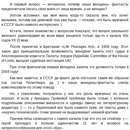
И первый вопрос — интересно, почему наши женщины- фантасты
предпочитали писать свои книги от лица мужчин, а не женщин?
(потом вспомнил, как моя жена когда-то сказала мне, что хочет
мальчика, потому как девочкой она уже была — похоже, что быть мужчиной
в СССР было намного интереснее :)
Кстати, легкое знакомство с вопросом показало, что вопрос реального
женского равноправия во всем мире решился только где-то к началу 60х
годов ХХ (!) века
После принятие в Британии «Life Peerages Act», в 1958 году. Этот
закон дал принципиальную возможность женщине занять пост судьи в
Апелляционном комитете Палаты лордов (Appellate Committee of the House
of Lords, высшая судебная инстанция UK)
При этом фактически первая женщина заняла эту должность только в
2004 году!
Как мне кажется, в СССР де-факто дела обстояли таким же образом
(см. состав Политбюро, да :) и наши женщины-фантасты слегка
комплексовали по этому поводу.
Но, к сожалению, получалось у них это (роль мужчины) не очень
хорошо. И если у Ариадны Громовой проблема была только с излишне
подробными описаниями внешности и одежды (минус ее литературному
редактору :) — то у Ларионовой все было намного хуже, ее тексты даже с
«научно-технической» точки зрения не выдерживают никакой критики.
Причем ляпы начинаются с самого начала (так что это не спойлер :) —
герой просидел в полном одиночестве 11 лет в космосе на
неприспособленном для этого «буе».