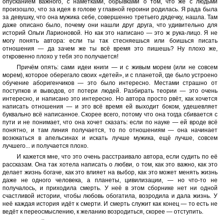
опусканием важного, с наметками, обрывками о том, что же с людьми
произошло, что за идея в голове у главной героини родилась. Я рада была
за девушку, что она мужика себе, совершенно третьего дядечку, нашла. Там
даже описано было, почему они нашли друг друга, что удивительно для
историй Ольги Ларионовой. Но как это написано — это ж рука-лицо. Я не
могу понять автора: если ты так стесняешься или боишься писать
отношения — да зачем же ты всё время это пишешь? Ну плохо же,
откровенно плохо у тебя это получается!
Причём опять: сами идеи книги — и с живым морем (или не совсем
морем), которое оберегало своих «детей», и с планетой, где было устроено
обучение аборигенчиков — это было интересно. Местами страшно от
поступков и выводов, от потери людей. Разбирать теории — это очень
интересно, и написано это интересно. Но автора просто рвёт, как хочется
написать отношения — и это всё время ей выходит боком, удешевляет
буквально всё написанное. Скорее всего, потому что она тогда сбивается с
пути и не понимает, что она хочет сказать: если по науке — ей вроде всё
понятно, и там линия получается, то по отношениям — она начинает
возюкаться в апельсинах и искать лучше мужика, ещё лучше, совсем
лучшего... и получается плохо.
И кажется мне, что это очень расстраивало автора, если судить по её
рассказам. Она так хотела написать о любви, о том, как это важно, как это
делает жизнь богаче, как это влияет на выбор, как это может менять жизнь
даже не одного человека, а планеты, цивилизации, — но что-то не
получалось, и приходила смерть. У неё в этом сборнике нет ни одной
счастливой истории, чтобы любовь обогатила, возродила и дала жизнь. У
неё каждая история идёт к смерти. И смерть служит как конец — то есть не
ведёт к переосмыслению, к желанию возродиться, скорее — отступить.