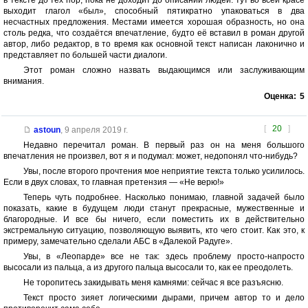
в тексте до тех пор, пока не доходит до описаний людей: тут во всей красе
выходит глагол «был», способный пятикратно упаковаться в два
несчастных предложения. Местами имеется хорошая образность, но она
столь редка, что создаётся впечатление, будто её вставил в роман другой
автор, либо редактор, в то время как основной текст написан лаконично и
представляет по большей части диалоги.
Этот роман сложно назвать выдающимся или заслуживающим
внимания.
Оценка:
5
[
20
]
astoun
,
9 апреля 2019 г.
Недавно перечитал роман. В первый раз он на меня большого
впечатления не произвел, вот я и подумал: может, недопонял что-нибудь?
Увы, после второго прочтения мое неприятие текста только усилилось.
Если в двух словах, то главная претензия — «Не верю!»
Теперь чуть подробнее. Насколько понимаю, главной задачей было
показать, какие в будущем люди станут прекрасные, мужественные и
благородные. И все бы ничего, если поместить их в действительно
экстремальную ситуацию, позволяющую выявить, кто чего стоит. Как это, к
примеру, замечательно сделали АБС в «Далекой Радуге».
Увы, в «Леопарде» все не так: здесь проблему просто-напросто
высосали из пальца, а из другого пальца высосали то, как ее преодолеть.
Не торопитесь закидывать меня камнями: сейчас я все разъясню.
Текст просто зияет логическими дырами, причем автор то и дело