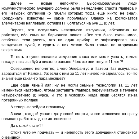
Далее — новые непонятки. Высокоморальные люди
коммунистического будущего должны были немедленно спасти главгера и
его четырех спутников (о гибели которых тогда еще никто не знал).
Координаты известны — какие проблемы? Однако на космонавтов
элементарно наплевали, оставив ГГ болтаться на буе 11 (!) лет.
Версия, что испугались неведомого излучения, абсолютно не
работает, ибо сама же Ларионова пишет: «Все это было очень мило,
особенно если учесть, что ни один прибор не зафиксировал этих
загадочных лучей, и судить о них можно было только по вторичным
эффектам».
То есть о существовании излучения спасатели могли узнать, только
высадившись на буй и никак не раньше! Чего же они тянули 11 лет?!
Совершенно непонятно, с чего Элефантус и Патери Пат испугались
заразиться от Рамона. Уж если с ним за 11 лет ничего не сделалось, то что
значит еще какая-то пара месяцев?
Еще один явный ляп: ну не могли земные технологии за 11 лет
измениться настолько, чтобы заставить главгера переучиваться в течение
четырехлетнего (!) курса. И это в условиях, когда люди бесятся из-за
потерянных полдня!
А теперь перейдем к главному.
Значит, каждый узнает дату своей смерти, и все человечество сразу
начинает работать вдвое интенсивнее.
Да с какой стати?!
Стоит чуточку подумать — и нелепость этого допущения становится
очевидной.