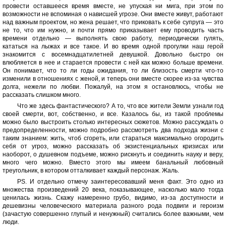
провести оставшееся время вместе, не упуская ни мига, при этом по
возможности не вспоминая о нависшей угрозе. Они вместе живут, работают
над важным проектом, но жена решает, что приковать к себе супруга — это
не то, что им нужно, и почти прямо приказывает ему проводить часть
времени отдельно — выполнять свою работу, периодически гулять,
кататься на лыжах и все такое. И во время одной прогулки наш герой
знакомится с восемнадцатилетней девушкой. Довольно быстро он
влюбляется в нее и старается провести с ней как можно больше времени.
Он понимает, что то ли годы ожидания, то ли близость смерти что-то
изменили в отношениях с женой, и теперь они вместе скорее из-за чувства
долга, нежели по любви. Пожалуй, на этом я остановлюсь, чтобы не
рассказать слишком много.
Что же здесь фантастического? А то, что все жители Земли узнали год
своей смерти, вот, собственно, и все. Казалось бы, из такой проблемы
можно было выстроить столько интересных сюжетов. Можно рассуждать о
предопределенности, можно подробно рассмотреть два подхода жизни с
таким знанием: жить, чтоб сгореть, или стараться максимально огородить
себя от угроз, можно рассказать об экзистенциальных кризисах или
наоборот, о душевном подъеме, можно рискнуть и соединить науку и веру,
много чего можно. Вместо этого мы имеем банальный любовный
треугольник, в котором отталкивает каждый персонаж. Жаль.
PS. И отдельно отмечу заинтересовавший меня факт. Это одно из
множества произведений 20 века, показывающее, насколько мало тогда
ценилась жизнь. Скажу намеренно грубо, видимо, из-за доступности и
дешевизны человеческого материала разного рода подвиги и героизм
(зачастую совершенно глупый и ненужный) считались более важными, чем
люди.