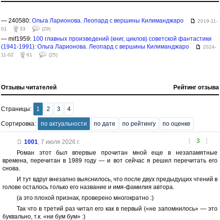
— 240580:
Ольга Ларионова. Леопард с вершины Килиманджаро
2019-11-
01
33
(29)
— mif1959:
100 главных произведений (книг, циклов) советской фантастики
(1941-1991): Ольга Ларионова. Леопард с вершины Килиманджаро
2024-
11-02
61
(25)
Отзывы читателей
Рейтинг отзыва
Страницы:
1
2
3
4
Сортировка:
по актуальности
по дате
по рейтингу
по оценке
[
3
]
1001
,
7 июля 2026 г.
Роман этот был впервые прочитан мной еще в незапамятные
времена, перечитан в 1989 году — и вот сейчас я решил перечитать его
снова.
И тут вдруг внезапно выяснилось, что после двух предыдущих чтений в
голове осталось только его название и имя-фамилия автора.
(а это плохой признак, проверено многократно :)
Так что в третий раз читал его как в первый («не запомнилось» — это
буквально, т.к. «ни бум бум» :)