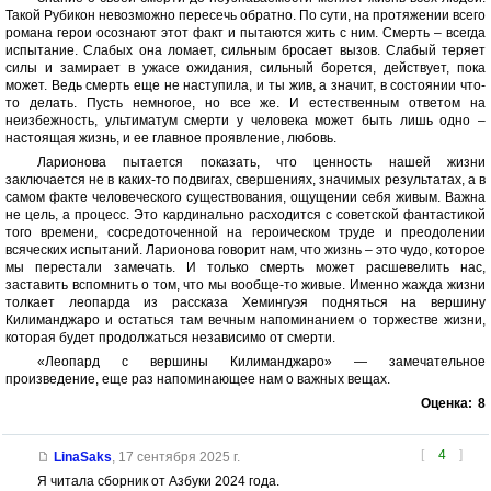
Такой Рубикон невозможно пересечь обратно. По сути, на протяжении всего
романа герои осознают этот факт и пытаются жить с ним. Смерть – всегда
испытание. Слабых она ломает, сильным бросает вызов. Слабый теряет
силы и замирает в ужасе ожидания, сильный борется, действует, пока
может. Ведь смерть еще не наступила, и ты жив, а значит, в состоянии что-
то делать. Пусть немногое, но все же. И естественным ответом на
неизбежность, ультиматум смерти у человека может быть лишь одно –
настоящая жизнь, и ее главное проявление, любовь.
Ларионова пытается показать, что ценность нашей жизни
заключается не в каких-то подвигах, свершениях, значимых результатах, а в
самом факте человеческого существования, ощущении себя живым. Важна
не цель, а процесс. Это кардинально расходится с советской фантастикой
того времени, сосредоточенной на героическом труде и преодолении
всяческих испытаний. Ларионова говорит нам, что жизнь – это чудо, которое
мы перестали замечать. И только смерть может расшевелить нас,
заставить вспомнить о том, что мы вообще-то живые. Именно жажда жизни
толкает леопарда из рассказа Хемингуэя подняться на вершину
Килиманджаро и остаться там вечным напоминанием о торжестве жизни,
которая будет продолжаться независимо от смерти.
«Леопард с вершины Килиманджаро» — замечательное
произведение, еще раз напоминающее нам о важных вещах.
Оценка:
8
[
4
]
LinaSaks
,
17 сентября 2025 г.
Я читала сборник от Азбуки 2024 года.