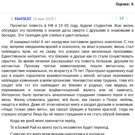
Оценка:
6
[
19
]
FAHTAST
,
24 мая 2025 г.
Прочитал повесть в НФ в 19 65 году, будучи студентом. Всю жизнь
обсуждал эту проблему о знании даты смерти с друзьями и знакомыми в
беседах. Это трагедия для слабых и удел сильных.
И накаркал себе! 8 лет назад мне поставили диагноз онкология. С тех
пор, вопреки ожиданиям врачей и психолога, не впал в уныние, жизнь стал
наблюдать ярче, но не скажу, что ускорил свои жизненные программы.
Единственное неприятно, что близкие и друзья как-то стали сочувствовать
скрытно. За время лечения рассказывал эту повесть больным, друзьям по
несчастью. Прохожу третью химиотерапию, пошли метастазы, но
самочувствие нормальное, по возрасту в 75 лет. Прослушал аудиокнигу ещё
раз и нашёл параллели взаимоотношения с женой, которая переживает
наблюдая изменения в моём организме. Неизвестно кому труднее, тому кто
уходит или тот кто наблюдает из близких и родных, сам видишь их
переживания и поиски взаймотношений: жалеть или не замечать.
Интересно было прочитать аналогичные страдания главного героя и его
жены. Жизнь сложилась удачно, всё было, как сказал о Генри: любовь,
нищета и война. Даже об этом написал книгу и раздал друзьям и знакомым.
«Надо только умно жить», как сказал Шукшин в Калине красной, тогда не
страшно уходить! Лишь бы не через страдания и не стать обузой близким.
Когда же дней моих закончится черёд,
То в Божий Рай из моего пусть незаметен будет переход.
Советую эту книгу всем врачам онкологам и в хосписах.