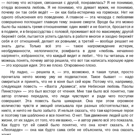
— потому что история, связанная с другой, понравилась? Я не понимаю,
откуда возникла любовь. Я не понимаю, что думает мужик, не понимаю,
почему он так себя ведёт — он как баба-истеричка на гормонах. Нет ни
одного объяснения его поведению. А главное — эта чехарда с любовями
совершенно поглощает главную тему: знание смерти. Вроде бы это можно
было бы назвать тремя отношениями: один живёт и не боится, бросается и
в подвиги, и в безрассудства с головой, проживает всё по максимуму; другой
бережёт себя, пытается успеть сделать в работе многое и заодно бережёт
себя и от отношений, делает их ровными; а третий — вообще решает не
знать даты. Только всё это — такое нагромождение истерик,
необдуманности, нелогичности, ромфанта в духе «любовь нечаянно
нагрянет», избранности, что каждый видит и любит... Что ты читаешь и не
можешь понять, почему автор решила, что вот так написать хорошую идею
— это хорошая идея. Это же плохо. Откровенно плохо.
Ну ладно, — решила я, — это, возможно, я такая тупая, просто
прочитала нечто моему уму не подвластное. Такое бывает — надо
смириться и принять, что не в коня был сей корм. Потому что, например,
следующая повесть — «Вахта „Арамиса“, или Небесная любовь Паолы
Пинкстоун» — это был восторг от чтения. Мне там было всё понятно, там
автор отлично передала, что люди чувствуют и ради чего поступки
совершают. Эта повесть была шикарная. Она при этом огромное
количество чувств и эмоций описывала при разных обстоятельствах, и
никто, и ничто не было забыто. И нельзя сказать, что там картонные герои
и поэтому там шаблонно и все понятно. О нет. Там движение людей шло от
жизни, от их задач, от того, что им важно, — и автор умело всё это показала.
Как будто тут ей самой было понятно, что она хочет сказать. А в
«Леопарде» — она как будто сама себе не объяснила, что она сказать
хочет.