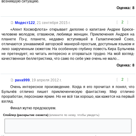
возникшую ситуацию.
Оценка:
8
[
2
]
Модест122
,
21 сентября 2015 г.
«Агент Космофлота» открывает дилогию о капитане Андрее Брюсе-
человеке молодом, отважном, любимце женщин. Приключения Андрея на
планете Пэ-у, планете, недавно вступившей в Галактический Союз,
отличаются узнаваемой авторской манерой-простым, доступным языком и
лихо закрученным сюжетом. На особенную глубину повесть Кира Булычева
не претендует, но читать интересно и оторваться трудно. На мой взгляд-
качественная беллетристика, что само по себе уже очень не мало...
Оценка:
8
[
2
]
pava999
,
19 апреля 2012 г.
Очень интересное произведение. Когда я его прочитал я понял, что
Булычёв отлично пишет приключенческую фантастику. Мир отлично
проработан, персонажи яркие. Но не всё так хорошо, как кажется на первый
взгляд.
Финал жутко предсказуем.
Спойлер (раскрытие сюжета)
(кликните по нему, чтобы увидеть)
Прилетели добрые дяди в скафандрах, которых ничего не пробьёт.
Переловили плохих дядей.