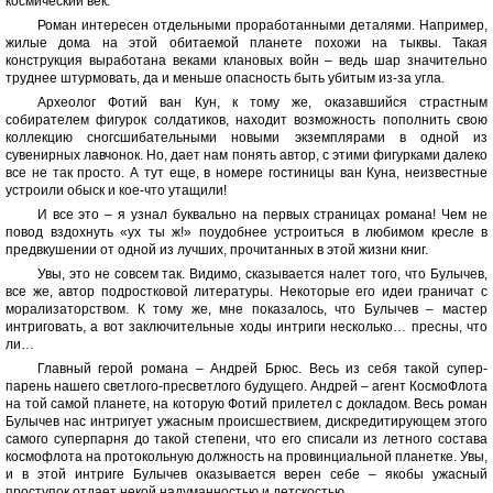
космический век.
Роман интересен отдельными проработанными деталями. Например,
жилые дома на этой обитаемой планете похожи на тыквы. Такая
конструкция выработана веками клановых войн – ведь шар значительно
труднее штурмовать, да и меньше опасность быть убитым из-за угла.
Археолог Фотий ван Кун, к тому же, оказавшийся страстным
собирателем фигурок солдатиков, находит возможность пополнить свою
коллекцию сногсшибательными новыми экземплярами в одной из
сувенирных лавчонок. Но, дает нам понять автор, с этими фигурками далеко
все не так просто. А тут еще, в номере гостиницы ван Куна, неизвестные
устроили обыск и кое-что утащили!
И все это – я узнал буквально на первых страницах романа! Чем не
повод вздохнуть «ух ты ж!» поудобнее устроиться в любимом кресле в
предвкушении от одной из лучших, прочитанных в этой жизни книг.
Увы, это не совсем так. Видимо, сказывается налет того, что Булычев,
все же, автор подростковой литературы. Некоторые его идеи граничат с
морализаторством. К тому же, мне показалось, что Булычев – мастер
интриговать, а вот заключительные ходы интриги несколько… пресны, что
ли…
Главный герой романа – Андрей Брюс. Весь из себя такой супер-
парень нашего светлого-пресветлого будущего. Андрей – агент КосмоФлота
на той самой планете, на которую Фотий прилетел с докладом. Весь роман
Булычев нас интригует ужасным происшествием, дискредитирующем этого
самого суперпарня до такой степени, что его списали из летного состава
космофлота на протокольную должность на провинциальной планетке. Увы,
и в этой интриге Булычев оказывается верен себе – якобы ужасный
проступок отдает некой надуманностью и детскостью.