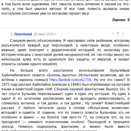
в том была воля художника. Нет смысла искать аллюзии и оказии на что-
либо, в том был умысел автора. И все таки, повесть вызвала некую
ностальгию состояния ума по которому скучает мозг.
Оценка:
9
[
7
]
Gourmand
,
20 мая 2015 г.
Слишком много объясняловок. Я чувствовал себя ребёнком, которому
разъясняется каждый шаг персонажей, а некоторые вещи, особенно
важные, даже повторят с дидактической нотацией по нескольку раз.
История описана с некоторой долей несуразностей, не так чтобы много, но
небольшая кучка есть (и археологи без защиты от вирусов, и захват
планеты силами одного корабля).
Но больше всего расстроило использование Булычёвым
Хайнлайновского сюжета «Боязнь высоты» (Испытание космосом, где он
котёнка с карниза снимал)
https://fantlab.ru/work2756
. Ну что это такое? В
1975 году рассказ Хайнлайна (написан в 1948г) был опубликован на русском
языке в известной серии «НФ: Сборник научной фантастики. Выпуск 16». 9
лет спустя Булычёв пересказывает один в один эту историю. Ну один в
один! И по штатному расписанию мог не выходить ремонтировать, и
сломалась антенна, и так далее, и так далее... Ну зачем? Известнейший
рассказ. У любого читателя сразу в голове «Испытание космосом»
всплывёт в памяти. И главное, что по сюжету повести Булычёва это не
особенно и важно — ну боялся там чего-то ГГ, ну списали его, ну он
преодолел — никакого психологизма особого. Проходной в принципе
эпизод. Немного поднапрячь фантазию, и можно было вместо