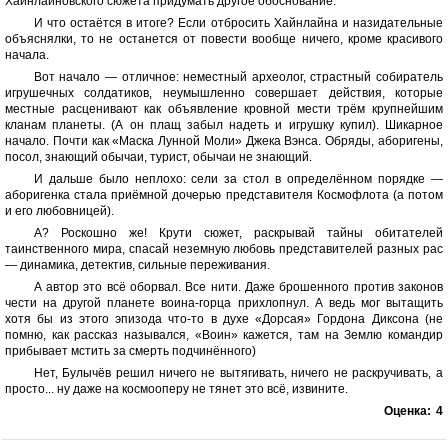
Хайнлайновского сюжета придумать другое обоснование.
И что остаётся в итоге? Если отбросить Хайнлайна и назидательные
объяснялки, то не останется от повести вообще ничего, кроме красивого
начала.
Вот начало — отличное: неместный археолог, страстный собиратель
игрушечных солдатиков, неумышленно совершает действия, которые
местные расценивают как объявление кровной мести трём крупнейшим
кланам планеты. (А он плащ забыл надеть и игрушку купил). Шикарное
начало. Почти как «Маска Лунной Моли» Джека Вэнса. Обряды, аборигены,
посол, знающий обычаи, турист, обычаи не знающий.
И дальше было неплохо: сели за стол в определённом порядке —
аборигенка стала приёмной дочерью представителя Космофлота (а потом
и его любовницей).
А? Роскошно же! Крути сюжет, раскрывай тайны обитателей
таинственного мира, спасай неземную любовь представителей разных рас
— динамика, детектив, сильные переживания.
А автор это всё оборвал. Все нити. Даже брошенного против законов
чести на другой планете воина-горца прихлопнул. А ведь мог вытащить
хотя бы из этого эпизода что-то в духе «Дорсая» Гордона Диксона (не
помню, как рассказ назывался, «Воин» кажется, там на Землю командир
прибывает мстить за смерть подчинённого)
Нет, Булычёв решил ничего не вытягивать, ничего не раскручивать, а
просто... ну даже на космооперу не тянет это всё, извините.
Оценка:
4