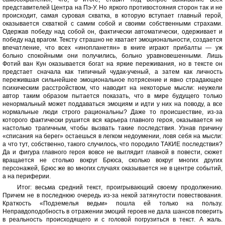
представителей Центра на Пэ-У. Но яркого противостояния сторон так и не
происходит, самая суровая схватка, в которую вступает главный герой,
оказывается схваткой с самим собой и своими собственными страхами.
Одержав победу над собой он, фактически автоматически, одерживает и
победу над врагом. Тексту страшно не хватает эмоциональности, создается
впечатление, что всех «инопланетян» в книге играют прибалты — уж
больно спокойными они получились, больно уравновешенными. Лишь
Фотий ван Кун оказывается богат на яркие переживания, но в тексте он
предстает сначала как типичный чудак-ученый, а затем как личность
пережившая сильнейшее эмоциональное потрясение и явно страдающее
психическим расстройством, что наводит на некоторые мысли: неужели
автор таким образом пытается показать, что в мире будущего только
ненормальный может поддаваться эмоциям и идти у них на поводу, а все
нормальные люди строго рациональны? Даже то происшествие, из-за
которого фактически рушится вся карьера главного героя, оказывается не
настолько трагичным, чтобы вызвать такие последствия. Узнав причину
«списания на берег» остаешься в легком недоумении, ловя себя на мысли:
а что тут, собственно, такого случилось, что породило ТАКИЕ последствия?
Да и фигура главного героя вовсе не выглядит главной в повести, сюжет
вращается не столько вокруг Брюса, сколько вокруг многих других
персонажей, Брюс же во многих случаях оказывается не в центре событий,
а на периферии.
Итог: весьма средний текст, проигрывающий своему продолжению.
Причем не в последнюю очередь из-за некой затянутости повествования.
Краткость «Подземелья ведьм» пошла ей только на пользу.
Неправдоподобность в отражении эмоций героев не дала шансов поверить
в реальность происходящего и с головой погрузиться в текст. А жаль.