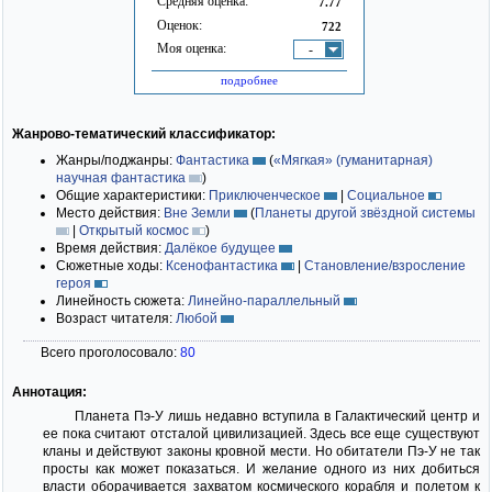
Средняя оценка:
7.77
Оценок:
722
Моя оценка:
-
подробнее
Жанрово-тематический классификатор:
Жанры/поджанры:
Фантастика
(
«Мягкая» (гуманитарная)
научная фантастика
)
Общие характеристики:
Приключенческое
|
Социальное
Место действия:
Вне Земли
(
Планеты другой звёздной системы
|
Открытый космос
)
Время действия:
Далёкое будущее
Сюжетные ходы:
Ксенофантастика
|
Становление/взросление
героя
Линейность сюжета:
Линейно-параллельный
Возраст читателя:
Любой
Всего проголосовало:
80
Аннотация:
Планета Пэ-У лишь недавно вступила в Галактический центр и
ее пока считают отсталой цивилизацией. Здесь все еще существуют
кланы и действуют законы кровной мести. Но обитатели Пэ-У не так
просты как может показаться. И желание одного из них добиться
власти оборачивается захватом космического корабля и полетом к