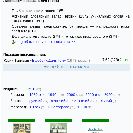
Лингвистический анализ текста:
Приблизительно страниц: 165
Активный словарный запас: низкий (2572 уникальных слова на
10000 слов текста)
Средняя длина предложения: 57 знаков — на редкость ниже
среднего (81)!
Доля диалогов в тексте: 27%, что гораздо ниже среднего (37%)
подробные результаты анализа >>
Похожие произведения:
7.62 (178)
7 отз.
Юрий Тупицын
«В дебрях Даль-Гея»
(1978, роман)
+ещё 8 шт. похожего
Издания:
ВСЕ
(22)
/период:
1980-е
,
1990-е
,
2000-е
,
2010-е
,
2020-е
(5)
(5)
(3)
(7)
(2)
/языки:
русский
,
чешский
,
эстонский
,
польский
(17)
(1)
(1)
(3)
/перевод:
Т. Госк
,
Т. Пеэтерсоо
,
Й. Тыч
(3)
(1)
(1)