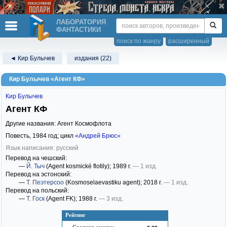
ЛАБОРАТОРИЯ
ФАНТАСТИКИ
поиск по жанру
расширенный
◄ Кир Булычев
издания (22)
Кир Булычев «Агент КФ»
Кир Булычев
Агент КФ
Другие названия: Агент Космофлота
Повесть,
1984
год; цикл
«Андрей Брюс»
Язык написания: русский
Перевод на чешский:
—
Й. Тыч
(Agent kosmické flotily)
; 1989 г.
— 1 изд.
Перевод на эстонский:
—
Т. Пеэтерсоо
(Kosmoselaevastiku agent)
; 2018 г.
— 1 изд.
Перевод на польский:
—
Т. Госк
(Agent FK)
; 1988 г.
— 3 изд.
Рейтинг