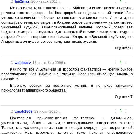
[
5
]
fan2mas
,
20 января 2011 г.
Можно сказать, что ничего нового в АКФ нет, и сюжет похож на другие
романы того же автора. Но! Как проработаны детали иной жизни! Все
учтено до мелочей — обычаи, клановость, классовость, все. И, кстати, не
соглашусь с теми, кто увидел в Андрее Брюсе супермена — напротив, это
униженный судьбой, закомплексованный человек, который совершает
подвиг только раз — когда выходит в открытый космос. Кстати, этот недуг —
астрофобия — впервые сипользовал Кларк в «Большой глубине», но
Андрей вышел душевнее. все-таки, наш писал, русский.
Оценка:
8
[
4
]
wolobuev
,
16 сентября 2006 г.
Как почти всё у Булычёва из взрослой фантастики — крепко сбитое
повествование без намёка на глубину. Хорошее чтиво где-нибудь в
самолёте.
Впрочем, респект за восточные мотивы и неплохое описание
психологии традиционного общества.
Оценка:
7
[
3
]
amak2508
,
23 июня 2020 г.
Прекрасная приключенческая фантастика — динамичная,
увлекательная, лёгкая в чтении, с неожиданными поворотами сюжета.
Только, к сожалению, написанная в первую очередь для подростковой
аудитории. Нет, взрослые, конечно, тоже получат определённое