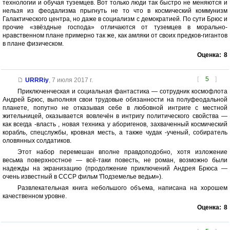
технологии и обучая туземцев. Вот только люди так быстро не меняются и
нельзя из феодализма прыгнуть не то что в космический коммунизм
Галактического центра, но даже в социализм с демократией. По сути Брюс и
прочие «звёздные господа» отличаются от туземцев в морально-
нравственном плане примерно так же, как амляки от своих предков-гигантов
в плане физическом.
Оценка:
8
[
5
]
URRRiy
,
7 июля 2017 г.
Приключенческая и социальная фантастика — сотрудник космофлота
Андрей Брюс, выполняя свои трудовые обязанности на полуфеодальной
планете, попутно не отказывая себе в любовной интриге с местной
жительницей, оказывается вовлечён в интригу политического свойства —
как всегда -власть , новая техника у аборигенов, захваченный космический
корабль, спецслужбы, кровная месть, а также чудак -ученый, собиратель
оловянных солдатиков.
Этот набор перемешан вполне правдоподобно, хотя изложение
весьма поверхностное — всё-таки повесть, не роман, возможно были
надежды на экранизацию (продолжение приключений Андрея Брюса —
очень известный в СССР фильм 'Подземелье ведьм»).
Развлекательная книга небольшого объема, написана на хорошем
качественном уровне.
Оценка:
8