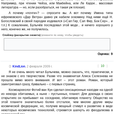
Например, при чтении Чейза, или Макбейна, или Ле Карре... массовая
литература — но, если разобраться, не такая уж плохая).
А почему «почти»? — спросите вы. А вот почему. Имена типа
ефремовского «Дар Ветра» давно уж набили оскомину. Над ними ещё Н.
Богословский в своей пародии издевался («Сап Гир, Сап Фир, Бок Сер»... и
т.п.) К сожалению, Булычёв последовал этой моде... и ничего хорошего у
него, конечно же, не получилось.
Спойлер (раскрытие сюжета)
(кликните по нему, чтобы увидеть)
Имя героини ассоциируется с горой Ай-Петри и чашкой Петри; имя
же «Восень (!) У» — это просто :eek::eek::eek:
Оценка:
9
[
10
]
KindLion
,
2 февраля 2009 г.
Я не очень много читал Булычева, можно сказать, что, практически, я
не знаком с его творчеством. Разве что знаменитая Алиса Селезнева не
прошла мимо моего внимания. И вот – этот роман. Роман, который
заинтриговал сразу, буквально – с первых страниц.
Космоархеолог Фотий ван Кун сделал сенсационные находки на одной
из некогда обитаемых, а ныне – пустынных, планет. Для доклада о своих
открытиях он прибывает на соседнюю, обитаемую планету. Общество на
этой планете значительно более отсталое, чем многие другие миры
космической федерации, но, получив мощный стимул к развитию в виде
некоторых космических технологий, стремится шагнуть из феодализма в