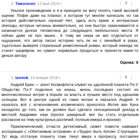
[
3
]
Тимолеонт
,
13 мая 2024 г.
Унылое произведение и я в принципе не могу понять такой высокой
оценки. Пофиг даже на плагиат, о котором тут многие написали, но так
история действительно скучная! Нет, здесь есть яркие и интересные
эпизоды, которые читаешь внимательно, но они быстро заканчиваются и
начинается долгая тягомотина до следующего любопытного места. Я
сейчас даже не про экшен... К тому же никак не мог отделаться от
ощущения, что автор писал историю чуть ли не с линейкой в руках,
тщательно выверяя стерильный ремесленный роман, который никогда не
станет шедевром, но сумеет нормально продаться и принести какие-то
деньги автору.
Оценка:
6
[
6
]
lammik
,
14 января 2018 г.
Андрей Брюс — агент Космофлота служит на удалённой планете Пэ-У.
Общество Пэ-У поделено на кланы, жизнь последних состоит из
многочисленных интриг в борьбе за власть и лучшее место под здешним
солнцем. Вот в центре одной из таких интриг и оказался Андрей. А
началось всё с исчезновения космического археолога Фотия ван Куна
незадолго до того, как он должен был сделать сенсационный доклад в
местной Академии наук (пролог шикарный, мог бы стать отдельным
рассказом на тему культурных различий, полным юмора и иронии).
Приключенческий, отчасти детективный, сюжет повести навевает
ассоциации с «Обитаемым островом» и «Трудно быть богом» Стругацких.
Тут ведь отсталую планету тоже тянут вверх к прогрессу, поставляя