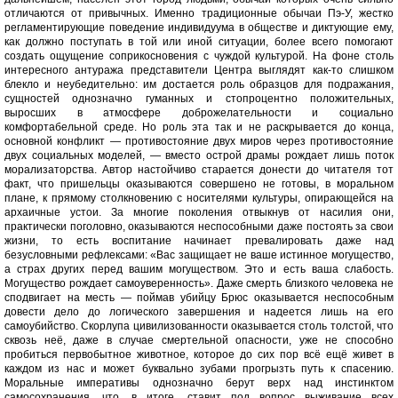
отличаются от привычных. Именно традиционные обычаи Пэ-У, жестко
регламентирующие поведение индивидуума в обществе и диктующие ему,
как должно поступать в той или иной ситуации, более всего помогают
создать ощущение соприкосновения с чуждой культурой. На фоне столь
интересного антуража представители Центра выглядят как-то слишком
блекло и неубедительно: им достается роль образцов для подражания,
сущностей однозначно гуманных и стопроцентно положительных,
выросших в атмосфере доброжелательности и социально
комфортабельной среде. Но роль эта так и не раскрывается до конца,
основной конфликт — противостояние двух миров через противостояние
двух социальных моделей, — вместо острой драмы рождает лишь поток
морализаторства. Автор настойчиво старается донести до читателя тот
факт, что пришельцы оказываются совершено не готовы, в моральном
плане, к прямому столкновению с носителями культуры, опирающейся на
архаичные устои. За многие поколения отвыкнув от насилия они,
практически поголовно, оказываются неспособными даже постоять за свои
жизни, то есть воспитание начинает превалировать даже над
безусловными рефлексами: «Вас защищает не ваше истинное могущество,
а страх других перед вашим могуществом. Это и есть ваша слабость.
Могущество рождает самоуверенность». Даже смерть близкого человека не
сподвигает на месть — поймав убийцу Брюс оказывается неспособным
довести дело до логического завершения и надеется лишь на его
самоубийство. Скорлупа цивилизованности оказывается столь толстой, что
сквозь неё, даже в случае смертельной опасности, уже не способно
пробиться первобытное животное, которое до сих пор всё ещё живет в
каждом из нас и может буквально зубами прогрызть путь к спасению.
Моральные императивы однозначно берут верх над инстинктом
самосохранения, что, в итоге, ставит под вопрос выживание всех