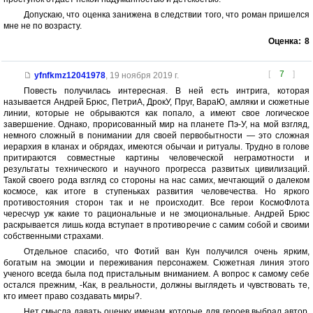
Допускаю, что оценка занижена в следствии того, что роман пришелся
мне не по возрасту.
Оценка:
8
[
7
]
yfnfkmz12041978
,
19 ноября 2019 г.
Повесть получилась интересная. В ней есть интрига, которая
называется Андрей Брюс, ПетриА, ДрокУ, Пруг, ВараЮ, амляки и сюжетные
линии, которые не обрываются как попало, а имеют свое логическое
завершение. Однако, прорисованный мир на планете Пэ-У, на мой взгляд,
немного сложный в понимании для своей первобытности — это сложная
иерархия в кланах и обрядах, имеются обычаи и ритуалы. Трудно в голове
притираются совместные картины человеческой неграмотности и
результаты технического и научного прогресса развитых цивилизаций.
Такой своего рода взгляд со стороны на нас самих, мечтающий о далеком
космосе, как итоге в ступеньках развития человечества. Но яркого
противостояния сторон так и не происходит. Все герои КосмоФлота
чересчур уж какие то рациональные и не эмоциональные. Андрей Брюс
раскрывается лишь когда вступает в противоречие с самим собой и своими
собственными страхами.
Отдельное спасибо, что Фотий ван Кун получился очень ярким,
богатым на эмоции и переживания персонажем. Сюжетная линия этого
ученого всегда была под пристальным вниманием. А вопрос к самому себе
остался прежним, -Как, в реальности, должны выглядеть и чувствовать те,
кто имеет право создавать миры?.
Нет смысла давать оценку именам, которые для героев выбрал автор,