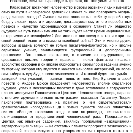
Наверное, если очень рассердить кролика, он тоже убьет человека.
Каких высот достигнет человечество в своем развитии? Как изменится
само на пути в «прекрасное далеко»? Сможет ли оно преодолеть бездны,
разделяющие звезды? Сможет ли оно заполнить в себе ту первобытную
бездну злости, ярости и агрессии, доставшуюся ему от его первобытных
предков и намертво укоренившуюся в сознании? Станет ли общество
будущего на путь гуманизма или же так и будет нести бремя национализма,
нетерпимости и ксенофобии? Достигнет ли оно звезд или так и сгорит на
своей родной планете в пламени всеобщей войны? Эти и многие другие
вопросы издавна волнуют не только писателей-фантастов, но и вполне
серьезных ученых, занимающихся футурологией и долгосрочными
прогнозами. Вот только фантастов, в отличие от футурологов, не
сдерживают никакие теории и правила — полет фантазии писателя
абсолютно свободен и он вправе обрисовать в своём произведении именно
ту картину, которая ему видится и кажется наиболее интересной, он волен
сам выбирать судьбу для всего человечества. И каковой будет эта судьба —
завидной или ужасной, — зависит лишь от него. Кир Булычев в своей
повести о Андрее Брюсе предрекает человечеству вполне счастливое
будущее, успех в межзвездных полетах и даже вступление в содружество
планет именуемое Галактическим Центром. Человечество теперь, наравне
с многими другими инопланетными расами, осваивает Галактику. Теория
панспермии подтвердилась на практике, о чём свидетельствовали
сравнительные исследования ДНК живых существ разных планетных
систем. «Венцом творения» везде стали антропоиды, незначительно
отличающиеся от представителей человеческой расы. Представители
Центра, как опытные садовники, занялись программой «взращивания»
варварских цивилизации — на отсталых планетах прогресс в технической и
социальной сферах искусственно ускорялся за счет прямого контакта с