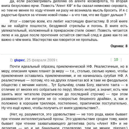
Да, если рассматривать дилогию об агенте космофлота, то вторая
книга безусловно ярче. Повесть “Агент КФ” я бы сказал немножко серовата,
но тем не менее по ходу чтения ни разу не возникала мысль бросить. И я с
радостью брался за чтение новой главы – а что там, что же будет дальше ?
Итог – советую всем, кто любит настоящую фантастику. В этой книге
вы не найдёте пошлости, бездумной стрельбы и погонь. В книге есть
увлекательный, изложенный в прекрасном стиле сюжет. Повесть читается
легко и на душе после прочтения остаётся светлый след и даже как-то не
важно о чём книга. Мастерство как говорится не пропьёшь.
Оценка:
8
[
10
]
glupec
,
25 февраля 2009 г.
Почти идеальный образец приключенческой НФ. Реалистичные, но в
меру, описания чужих планет (в меру — т.е., столько, сколько нужно, чтобы
приключения оставались приключениями, и не начиналась сугубая НФ. А
реалистичные — потому, что на других планетах всё ж таки не феодальное
общество с мечами наголо... Тут Булычёву, слава Богу, хватило такта — в
отличие от многих его собратьев по перу). Много интриг, а значит, есть чем
занять мозг читателю (практически до последней строчки) — при этом
развиваются эти интриги не со «скоростью бешеного драйва», а, как и
положено в хорошем триллере, постепенно, практически поступательно.
Ну что ещё нужно, чтобы получить от книги удовольствие?..
(Нет, ну, разумеется, это удовольствие — не того рода, какое бывает
при чтении интеллектуальной прозы. Это удовольствие сродни тому, какое
бывает при чтении захватывающего детектива (хоть «Агент КФ» и не
детектив — но и не банальное стрелялово, тем не менее...:glasses:)