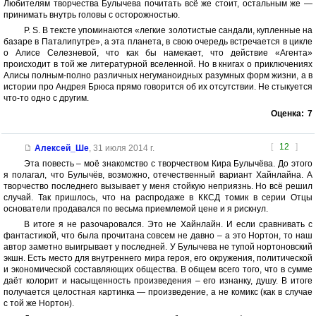
Любителям творчества Булычева почитать всё же стоит, остальным же —
принимать внутрь головы с осторожностью.
P. S. В тексте упоминаются «легкие золотистые сандали, купленные на
базаре в Паталипутре», а эта планета, в свою очередь встречается в цикле
о Алисе Селезневой, что как бы намекает, что действие «Агента»
происходит в той же литературной вселенной. Но в книгах о приключениях
Алисы полным-полно различных негуманоидных разумных форм жизни, а в
истории про Андрея Брюса прямо говорится об их отсутствии. Не стыкуется
что-то одно с другим.
Оценка:
7
[
12
]
Алексей_Ше
,
31 июля 2014 г.
Эта повесть – моё знакомство с творчеством Кира Булычёва. До этого
я полагал, что Булычёв, возможно, отечественный вариант Хайнлайна. А
творчество последнего вызывает у меня стойкую неприязнь. Но всё решил
случай. Так пришлось, что на распродаже в ККСД томик в серии Отцы
основатели продавался по весьма приемлемой цене и я рискнул.
В итоге я не разочаровался. Это не Хайнлайн. И если сравнивать с
фантастикой, что была прочитана совсем не давно – а это Нортон, то наш
автор заметно выигрывает у последней. У Булычева не тупой нортоновский
экшн. Есть место для внутреннего мира героя, его окружения, политической
и экономической составляющих общества. В общем всего того, что в сумме
даёт колорит и насыщенность произведения – его изнанку, душу. В итоге
получается целостная картинка — произведение, а не комикс (как в случае
с той же Нортон).