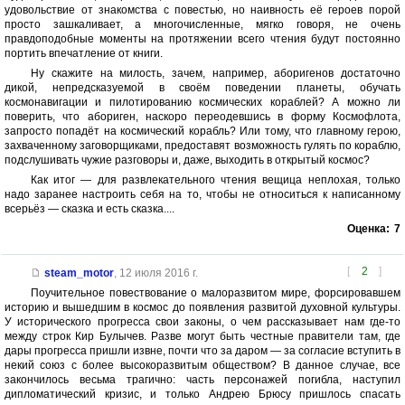
удовольствие от знакомства с повестью, но наивность её героев порой
просто зашкаливает, а многочисленные, мягко говоря, не очень
правдоподобные моменты на протяжении всего чтения будут постоянно
портить впечатление от книги.
Ну скажите на милость, зачем, например, аборигенов достаточно
дикой, непредсказуемой в своём поведении планеты, обучать
космонавигации и пилотированию космических кораблей? А можно ли
поверить, что абориген, наскоро переодевшись в форму Космофлота,
запросто попадёт на космический корабль? Или тому, что главному герою,
захваченному заговорщиками, предоставят возможность гулять по кораблю,
подслушивать чужие разговоры и, даже, выходить в открытый космос?
Как итог — для развлекательного чтения вещица неплохая, только
надо заранее настроить себя на то, чтобы не относиться к написанному
всерьёз — сказка и есть сказка....
Оценка:
7
[
2
]
steam_motor
,
12 июля 2016 г.
Поучительное повествование о малоразвитом мире, форсировавшем
историю и вышедшим в космос до появления развитой духовной культуры.
У исторического прогресса свои законы, о чем рассказывает нам где-то
между строк Кир Булычев. Разве могут быть честные правители там, где
дары прогресса пришли извне, почти что за даром — за согласие вступить в
некий союз с более высокоразвитым обществом? В данное случае, все
закончилось весьма трагично: часть персонажей погибла, наступил
дипломатический кризис, и только Андрею Брюсу пришлось спасать