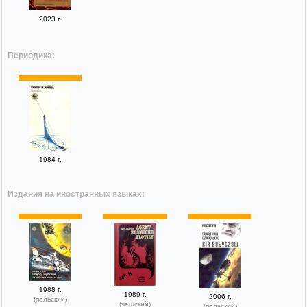
2023 г.
Периодика:
1984 г.
Издания на иностранных языках:
1988 г.
1989 г.
2006 г.
(польский)
(чешский)
(польский)