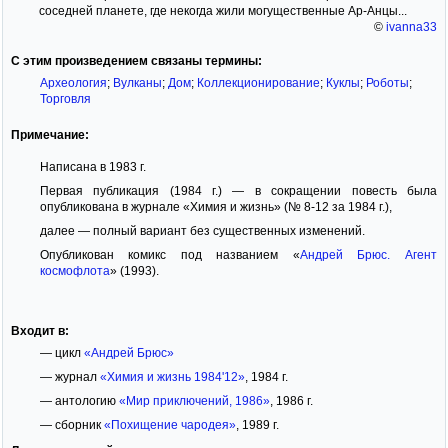
соседней планете, где некогда жили могущественные Ар-Анцы...
©
ivanna33
С этим произведением связаны термины:
Археология
;
Вулканы
;
Дом
;
Коллекционирование
;
Куклы
;
Роботы
;
Торговля
Примечание:
Написана в 1983 г.
Первая публикация (1984 г.) — в сокращении повесть была
опубликована в журнале «Химия и жизнь» (№ 8-12 за 1984 г.),
далее — полный вариант без существенных изменений.
Опубликован комикс под названием «
Андрей Брюс. Агент
космофлота
» (1993).
Входит в:
— цикл
«Андрей Брюс»
— журнал
«Химия и жизнь 1984'12»
, 1984 г.
— антологию
«Мир приключений, 1986»
, 1986 г.
— сборник
«Похищение чародея»
, 1989 г.