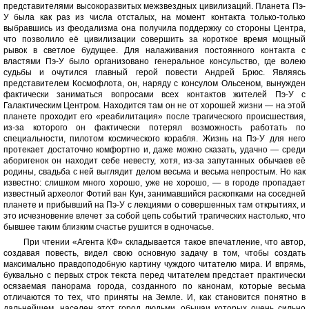
представителями высокоразвитых межзвездных цивилизаций. Планета Пэ-
У была как раз из числа отсталых, на момент контакта только-только
выбравшись из феодализма она получила поддержку со стороны Центра,
что позволило её цивилизации совершить за короткое время мощный
рывок в светлое будущее. Для налаживания постоянного контакта с
властями Пэ-У было организовано генеральное консульство, где волею
судьбы и очутился главный герой повести Андрей Брюс. Являясь
представителем Космофлота, он, наряду с консулом Ольсеном, вынужден
фактически заниматься вопросами всех контактов жителей Пэ-У с
Галактическим Центром. Находится там он не от хорошей жизни — на этой
планете проходит его «реабилитация» после трагического происшествия,
из-за которого он фактически потерял возможность работать по
специальности, пилотом космического корабля. Жизнь на Пэ-У для него
протекает достаточно комфортно и, даже можно сказать, удачно — среди
аборигенок он находит себе невесту, хотя, из-за запутанных обычаев её
родины, свадьба с ней выглядит делом весьма и весьма непростым. Но как
известно: слишком много хорошо, уже не хорошо, — в городе пропадает
известный археолог Фотий ван Кун, занимавшийся раскопками на соседней
планете и прибывший на Пэ-У с лекциями о совершенных там открытиях, и
это исчезновение влечет за собой цепь событий трагических настолько, что
бывшее таким близким счастье рушится в одночасье.
При чтении «Агента КФ» складывается такое впечатление, что автор,
создавая повесть, видел свою основную задачу в том, чтобы создать
максимально правдоподобную картину чуждого читателю мира. И впрямь,
буквально с первых строк текста перед читателем предстает практически
осязаемая панорама города, созданного по канонам, которые весьма
отличаются то тех, что приняты на Земле. И, как становится понятно в
дальнейшем, населен этот город людьми, обычаи которых очень сильно