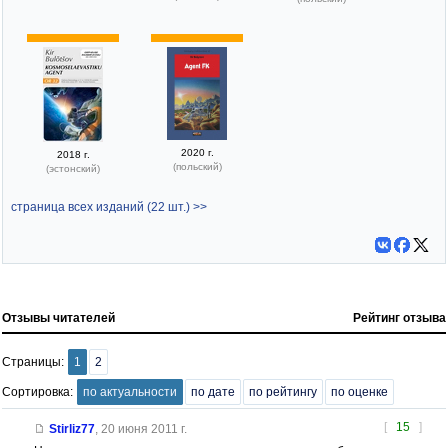
2020 г.
2018 г.
(польский)
(эстонский)
страница всех изданий (22 шт.) >>
Отзывы читателей
Рейтинг отзыва
Страницы:
1
2
Сортировка:
по актуальности
по дате
по рейтингу
по оценке
[
15
]
Stirliz77
,
20 июня 2011 г.