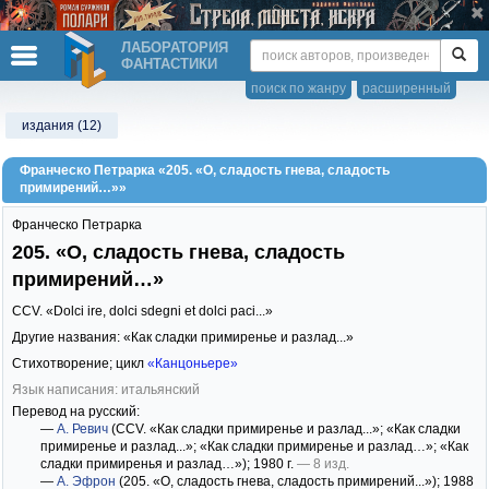
ЛАБОРАТОРИЯ
ФАНТАСТИКИ
поиск по жанру
расширенный
издания (12)
Франческо Петрарка «205. «О, сладость гнева, сладость
примирений…»»
Франческо Петрарка
205. «О, сладость гнева, сладость
примирений…»
CCV. «Dolci ire, dolci sdegni et dolci paci...»
Другие названия: «Как сладки примиренье и разлад...»
Стихотворение; цикл
«Канцоньере»
Язык написания: итальянский
Перевод на русский:
—
А. Ревич
(CCV. «Как сладки примиренье и разлад...»; «Как сладки
примиренье и разлад...»; «Как сладки примиренье и разлад…»; «Как
сладки примиренья и разлад…»)
; 1980 г.
— 8 изд.
—
А. Эфрон
(205. «О, сладость гнева, сладость примирений...»)
; 1988