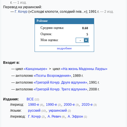
г.
— 1 изд.
Перевод на украинский:
—
Г. Кочур
(«Солодкі клопоти, солодкий гнів...»)
; 1991 г.
— 2 изд.
Рейтинг
Средняя оценка:
8.60
Оценок:
5
Моя оценка:
-
подробнее
Входит в:
— цикл
«Канцоньере»
> цикл
«На жизнь Мадонны Лауры»
— антологию
«Поэты Возрождения»
, 1989 г.
— антологию
«Григорій Кочур. Друге відлуння»
, 1991 г.
— антологию
«Григорій Кочур. Третє відлуння»
, 2008 г.
Издания:
ВСЕ
(12)
/период:
1980-е
,
1990-е
,
2000-е
,
2020-е
(4)
(2)
(3)
(3)
/языки:
русский
,
украинский
(10)
(2)
/перевод:
Г. Кочур
,
А. Ревич
,
А. Эфрон
(2)
(8)
(1)