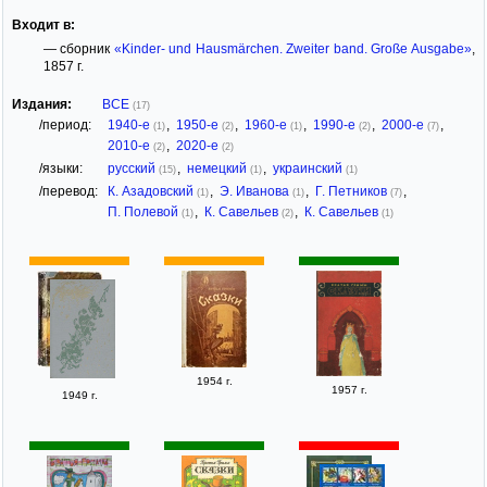
Входит в:
— сборник
«Kinder- und Hausmärchen. Zweiter band. Große Ausgabe»
,
1857 г.
Издания:
ВСЕ
(17)
/период:
1940-е
,
1950-е
,
1960-е
,
1990-е
,
2000-е
,
(1)
(2)
(1)
(2)
(7)
2010-е
,
2020-е
(2)
(2)
/языки:
русский
,
немецкий
,
украинский
(15)
(1)
(1)
/перевод:
К. Азадовский
,
Э. Иванова
,
Г. Петников
,
(1)
(1)
(7)
П. Полевой
,
К. Савельев
,
К. Савельев
(1)
(2)
(1)
1954 г.
1957 г.
1949 г.