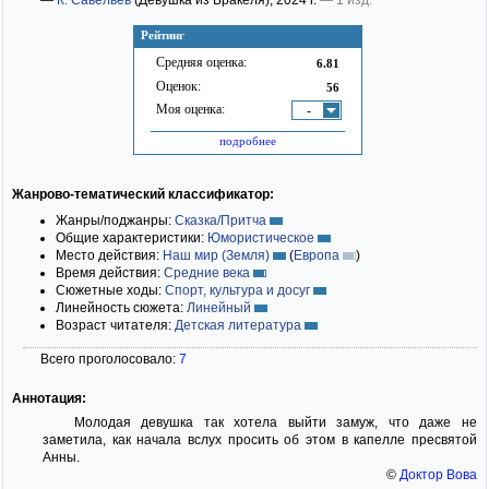
—
К. Савельев
(Девушка из Бракеля)
; 2024 г.
— 1 изд.
Рейтинг
Средняя оценка:
6.81
Оценок:
56
Моя оценка:
-
подробнее
Жанрово-тематический классификатор:
Жанры/поджанры:
Сказка/Притча
Общие характеристики:
Юмористическое
Место действия:
Наш мир (Земля)
(
Европа
)
Время действия:
Средние века
Сюжетные ходы:
Спорт, культура и досуг
Линейность сюжета:
Линейный
Возраст читателя:
Детская литература
Всего проголосовало:
7
Аннотация:
Молодая девушка так хотела выйти замуж, что даже не
заметила, как начала вслух просить об этом в капелле пресвятой
Анны.
©
Доктор Вова