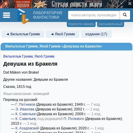
ЛАБОРАТОРИЯ
ФАНТАСТИКИ
поиск по жанру
расширенный
◄ Вильгельм Гримм
◄ Якоб Гримм
издания (17)
Вильгельм Гримм, Якоб Гримм «Девушка из Бракеля»
Вильгельм Гримм
,
Якоб Гримм
Девушка из Бракеля
Dat Mäken von Brakel
Другие названия: Девушки из Бракеля
Сказка,
1815
год
Язык написания: немецкий
Перевод на русский:
—
Г. Петников
(Девушка из Бракеля)
; 1949 г.
— 7 изд.
—
Э. Иванова
(Девушка из Бракеля)
; 2002 г.
— 1 изд.
—
К. Савельев
(Девушка из Бракеля)
; 2009 г.
— 1 изд.
—
К. Савельев
;
под редакцией
П. Полевого
(Девушка из Бракеля)
;
2015 г.
— 1 изд.
—
К. Азадовский
(Девушка из Бракеля)
; 2020 г.
— 1 изд.