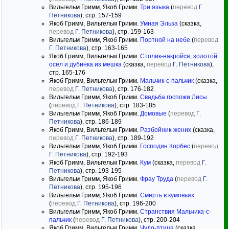
Вильгельм Гримм, Якоб Гримм.
Три языка
(
перевод
Г.
Петникова
), стр. 157-159
Якоб Гримм, Вильгельм Гримм.
Умная Эльза
(сказка,
перевод
Г. Петникова
), стр. 159-163
Вильгельм Гримм, Якоб Гримм.
Портной на небе
(
перевод
Г. Петникова
), стр. 163-165
Якоб Гримм, Вильгельм Гримм.
Столик-накройся, золотой
осёл и дубинка из мешка
(сказка,
перевод
Г. Петникова
),
стр. 165-176
Якоб Гримм, Вильгельм Гримм.
Мальчик-с-пальчик
(сказка,
перевод
Г. Петникова
), стр. 176-182
Вильгельм Гримм, Якоб Гримм.
Свадьба госпожи Лисы
(
перевод
Г. Петникова
), стр. 183-185
Вильгельм Гримм, Якоб Гримм.
Домовые
(
перевод
Г.
Петникова
), стр. 186-189
Якоб Гримм, Вильгельм Гримм.
Разбойник-жених
(сказка,
перевод
Г. Петникова
), стр. 189-192
Вильгельм Гримм, Якоб Гримм.
Господин Корбес
(
перевод
Г. Петникова
), стр. 192-193
Якоб Гримм, Вильгельм Гримм.
Кум
(сказка,
перевод
Г.
Петникова
), стр. 193-195
Вильгельм Гримм, Якоб Гримм.
Фрау Труда
(
перевод
Г.
Петникова
), стр. 195-196
Вильгельм Гримм, Якоб Гримм.
Смерть в кумовьях
(
перевод
Г. Петникова
), стр. 196-200
Вильгельм Гримм, Якоб Гримм.
Странствия Мальчика-с-
пальчик
(
перевод
Г. Петникова
), стр. 200-204
Якоб Гримм, Вильгельм Гримм.
Чудо-птица
(сказка,