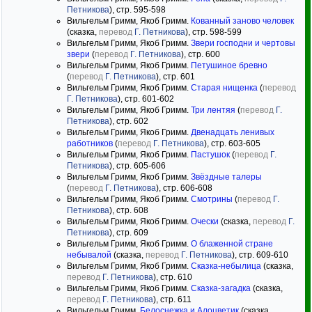
Петникова
), стр. 595-598
Вильгельм Гримм, Якоб Гримм.
Кованный заново человек
(сказка,
перевод
Г. Петникова
), стр. 598-599
Вильгельм Гримм, Якоб Гримм.
Звери господни и чертовы
звери
(
перевод
Г. Петникова
), стр. 600
Вильгельм Гримм, Якоб Гримм.
Петушиное бревно
(
перевод
Г. Петникова
), стр. 601
Вильгельм Гримм, Якоб Гримм.
Старая нищенка
(
перевод
Г. Петникова
), стр. 601-602
Вильгельм Гримм, Якоб Гримм.
Три лентяя
(
перевод
Г.
Петникова
), стр. 602
Вильгельм Гримм, Якоб Гримм.
Двенадцать ленивых
работников
(
перевод
Г. Петникова
), стр. 603-605
Вильгельм Гримм, Якоб Гримм.
Пастушок
(
перевод
Г.
Петникова
), стр. 605-606
Вильгельм Гримм, Якоб Гримм.
Звёздные талеры
(
перевод
Г. Петникова
), стр. 606-608
Вильгельм Гримм, Якоб Гримм.
Смотрины
(
перевод
Г.
Петникова
), стр. 608
Вильгельм Гримм, Якоб Гримм.
Очески
(сказка,
перевод
Г.
Петникова
), стр. 609
Вильгельм Гримм, Якоб Гримм.
О блаженной стране
небывалой
(сказка,
перевод
Г. Петникова
), стр. 609-610
Вильгельм Гримм, Якоб Гримм.
Сказка-небылица
(сказка,
перевод
Г. Петникова
), стр. 610
Вильгельм Гримм, Якоб Гримм.
Сказка-загадка
(сказка,
перевод
Г. Петникова
), стр. 611
Вильгельм Гримм.
Белоснежка и Алоцветик
(сказка,