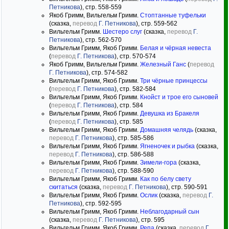
Петникова
), стр. 558-559
Якоб Гримм, Вильгельм Гримм.
Стоптанные туфельки
(сказка,
перевод
Г. Петникова
), стр. 559-562
Вильгельм Гримм.
Шестеро слуг
(сказка,
перевод
Г.
Петникова
), стр. 562-570
Вильгельм Гримм, Якоб Гримм.
Белая и чёрная невеста
(
перевод
Г. Петникова
), стр. 570-574
Якоб Гримм, Вильгельм Гримм.
Железный Ганс
(
перевод
Г. Петникова
), стр. 574-582
Вильгельм Гримм, Якоб Гримм.
Три чёрные принцессы
(
перевод
Г. Петникова
), стр. 582-584
Вильгельм Гримм, Якоб Гримм.
Кнойст и трое его сыновей
(
перевод
Г. Петникова
), стр. 584
Вильгельм Гримм, Якоб Гримм.
Девушка из Бракеля
(
перевод
Г. Петникова
), стр. 585
Вильгельм Гримм, Якоб Гримм.
Домашняя челядь
(сказка,
перевод
Г. Петникова
), стр. 585-586
Вильгельм Гримм, Якоб Гримм.
Ягненочек и рыбка
(сказка,
перевод
Г. Петникова
), стр. 586-588
Вильгельм Гримм, Якоб Гримм.
Зимели-гора
(сказка,
перевод
Г. Петникова
), стр. 588-590
Вильгельм Гримм, Якоб Гримм.
Как по белу свету
скитаться
(сказка,
перевод
Г. Петникова
), стр. 590-591
Вильгельм Гримм, Якоб Гримм.
Ослик
(сказка,
перевод
Г.
Петникова
), стр. 592-595
Вильгельм Гримм, Якоб Гримм.
Неблагодарный сын
(сказка,
перевод
Г. Петникова
), стр. 595
Вильгельм Гримм, Якоб Гримм.
Репа
(сказка,
перевод
Г.