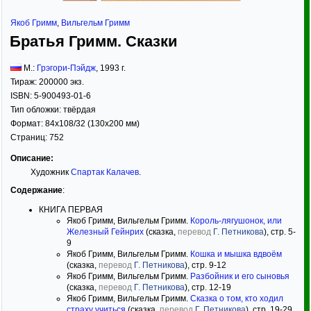
Якоб Гримм
,
Вильгельм Гримм
Братья Гримм. Сказки
М.:
Грэгори-Пэйдж
,
1993
г.
Тираж:
200000 экз.
ISBN:
5-900493-01-6
Тип обложки:
твёрдая
Формат:
84x108/32
(130x200 мм)
Страниц:
752
Описание:
Художник
Спартак Калачев
.
Содержание
:
КНИГА ПЕРВАЯ
Якоб Гримм, Вильгельм Гримм.
Король-лягушонок, или
Железный Гейнрих
(сказка,
перевод
Г. Петникова
), стр. 5-
9
Якоб Гримм, Вильгельм Гримм.
Кошка и мышка вдвоём
(сказка,
перевод
Г. Петникова
), стр. 9-12
Якоб Гримм, Вильгельм Гримм.
Разбойник и его сыновья
(сказка,
перевод
Г. Петникова
), стр. 12-19
Якоб Гримм, Вильгельм Гримм.
Сказка о том, кто ходил
страху учиться
(сказка,
перевод
Г. Петникова
), стр. 19-29