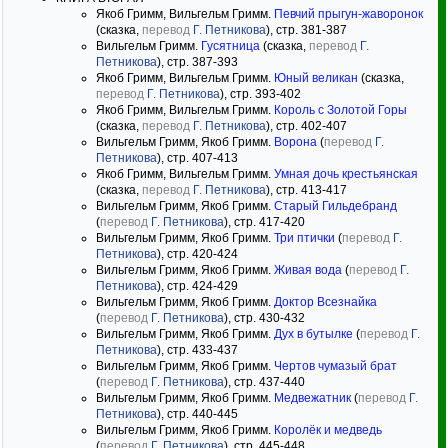
Якоб Гримм, Вильгельм Гримм.
Певчий прыгун-жаворонок
(сказка,
перевод
Г. Петникова
), стр. 381-387
Вильгельм Гримм.
Гусятница
(сказка,
перевод
Г.
Петникова
), стр. 387-393
Якоб Гримм, Вильгельм Гримм.
Юный великан
(сказка,
перевод
Г. Петникова
), стр. 393-402
Якоб Гримм, Вильгельм Гримм.
Король с Золотой Горы
(сказка,
перевод
Г. Петникова
), стр. 402-407
Вильгельм Гримм, Якоб Гримм.
Ворона
(
перевод
Г.
Петникова
), стр. 407-413
Якоб Гримм, Вильгельм Гримм.
Умная дочь крестьянская
(сказка,
перевод
Г. Петникова
), стр. 413-417
Вильгельм Гримм, Якоб Гримм.
Старый Гильдебранд
(
перевод
Г. Петникова
), стр. 417-420
Вильгельм Гримм, Якоб Гримм.
Три птички
(
перевод
Г.
Петникова
), стр. 420-424
Вильгельм Гримм, Якоб Гримм.
Живая вода
(
перевод
Г.
Петникова
), стр. 424-429
Вильгельм Гримм, Якоб Гримм.
Доктор Всезнайка
(
перевод
Г. Петникова
), стр. 430-432
Вильгельм Гримм, Якоб Гримм.
Дух в бутылке
(
перевод
Г.
Петникова
), стр. 433-437
Вильгельм Гримм, Якоб Гримм.
Чертов чумазый брат
(
перевод
Г. Петникова
), стр. 437-440
Вильгельм Гримм, Якоб Гримм.
Медвежатник
(
перевод
Г.
Петникова
), стр. 440-445
Вильгельм Гримм, Якоб Гримм.
Королёк и медведь
(
перевод
Г. Петникова
), стр. 445-448