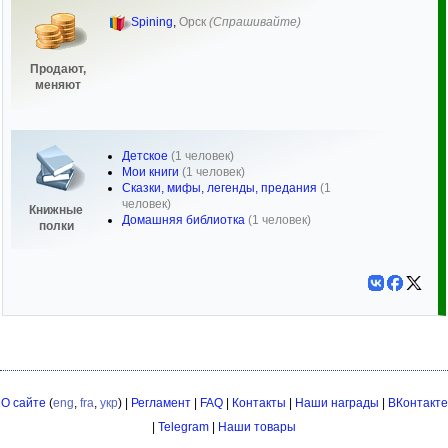
Spining
,
Орск
(Спрашивайте)
Продают,
меняют
Детское
(1 человек)
Мои книги
(1 человек)
Сказки, мифы, легенды, предания
(1
человек)
Книжные
Домашняя библиотка
(1 человек)
полки
О сайте
(
eng
,
fra
,
укр
) |
Регламент
|
FAQ
|
Контакты
|
Наши награды
|
ВКонтакте
|
Telegram
|
Наши товары