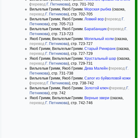
(
перевод
Г. Петникова
), стр. 701-702
Вильгельм Гримм, Якоб Гримм.
Морская рыбка
(сказка,
перевод
Г. Петникова
), стр. 702-705
Вильгельм Гримм, Якоб Гримм.
Ловкий вор
(
перевод
Г.
Петникова
), стр. 705-713
Вильгельм Гримм, Якоб Гримм.
Барабанщик
(
перевод
Г.
Петникова
), стр. 713-723
Якоб Гримм, Вильгельм Гримм.
Могильный холм
(сказка,
перевод
Г. Петникова
), стр. 723-727
Якоб Гримм, Вильгельм Гримм.
Старый Ринкранк
(сказка,
перевод
Г. Петникова
), стр. 727-729
Якоб Гримм, Вильгельм Гримм.
Хрустальный шар
(сказка,
перевод
Г. Петникова
), стр. 729-731
Вильгельм Гримм, Якоб Гримм.
Дева Малейн
(
перевод
Г.
Петникова
), стр. 731-738
Вильгельм Гримм, Якоб Гримм.
Сапог из буйволовой кожи
(
перевод
Г. Петникова
), стр. 738-742
Вильгельм Гримм, Якоб Гримм.
Золотой ключ
(
перевод
Г.
Петникова
), стр. 742
Якоб Гримм, Вильгельм Гримм.
Верные звери
(сказка,
перевод
Г. Петникова
), стр. 742-746