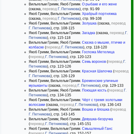
Вильгельм Гримм, Якоб Гримм.
О рыбаке и его жене
(сказка,
перевод
Г. Петникова
), стр. 91-99
Якоб Гримм, Вильгельм Гримм.
Храбрый портняжка
(сказка,
перевод
Г. Петникова
), стр. 99-108
Якоб Гримм, Вильгельм Гримм.
Золушка
(сказка,
перевод
Г. Петникова
), стр. 108-115
Якоб Гримм, Вильгельм Гримм.
Загадка
(сказка,
перевод
Г.
Петникова
), стр. 115-118
Вильгельм Гримм, Якоб Гримм.
Сказка о мышке, птичке и
колбаске
(
перевод
Г. Петникова
), стр. 118-120
Якоб Гримм, Вильгельм Гримм.
Госпожа Метелица
(
перевод
Г. Петникова
), стр. 120-123
Якоб Гримм, Вильгельм Гримм.
Семь воронов
(
перевод
Г.
Петникова
), стр. 123-126
Якоб Гримм, Вильгельм Гримм.
Красная Шапочка
(
перевод
Г. Петникова
), стр. 126-129
Якоб Гримм, Вильгельм Гримм.
Бременские уличные
музыканты
(сказка,
перевод
Г. Петникова
), стр. 129-133
Вильгельм Гримм, Якоб Гримм.
Поющая кость
(
перевод
Г.
Петникова
), стр. 134-135
Якоб Гримм, Вильгельм Гримм.
Чёрт с тремя золотыми
волосами
(сказка,
перевод
Г. Петникова
), стр. 136-143
Вильгельм Гримм, Якоб Гримм.
Вошка и блошка
(
перевод
Г. Петникова
), стр. 143-145
Вильгельм Гримм, Якоб Гримм.
Девушка-безручка
(
перевод
Г. Петникова
), стр. 145-151
Якоб Гримм, Вильгельм Гримм.
Смышленый Ганс
(
перевод
Г. Петникова
), стр. 152-157