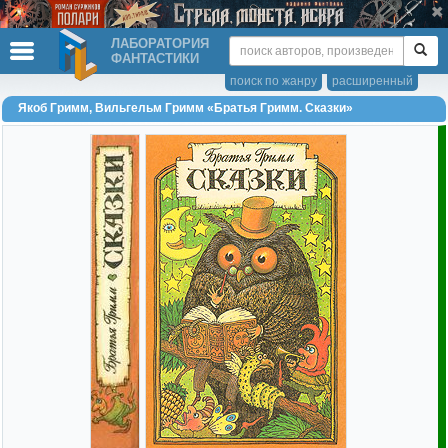
ЛАБОРАТОРИЯ
ФАНТАСТИКИ
поиск по жанру
расширенный
Якоб Гримм, Вильгельм Гримм «Братья Гримм. Сказки»