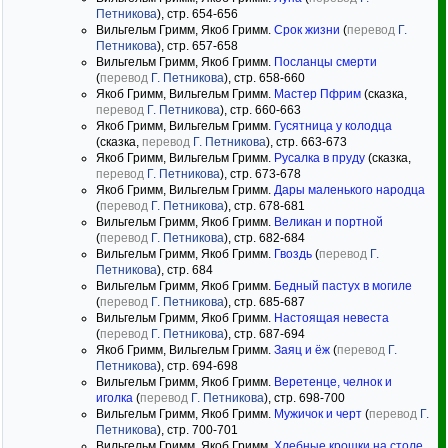
Петникова
), стр. 654-656
Вильгельм Гримм, Якоб Гримм.
Срок жизни
(
перевод
Г.
Петникова
), стр. 657-658
Вильгельм Гримм, Якоб Гримм.
Посланцы смерти
(
перевод
Г. Петникова
), стр. 658-660
Якоб Гримм, Вильгельм Гримм.
Мастер Пфрим
(сказка,
перевод
Г. Петникова
), стр. 660-663
Якоб Гримм, Вильгельм Гримм.
Гусятница у колодца
(сказка,
перевод
Г. Петникова
), стр. 663-673
Якоб Гримм, Вильгельм Гримм.
Русалка в пруду
(сказка,
перевод
Г. Петникова
), стр. 673-678
Якоб Гримм, Вильгельм Гримм.
Дары маленького народца
(
перевод
Г. Петникова
), стр. 678-681
Вильгельм Гримм, Якоб Гримм.
Великан и портной
(
перевод
Г. Петникова
), стр. 682-684
Вильгельм Гримм, Якоб Гримм.
Гвоздь
(
перевод
Г.
Петникова
), стр. 684
Вильгельм Гримм, Якоб Гримм.
Бедный пастух в могиле
(
перевод
Г. Петникова
), стр. 685-687
Вильгельм Гримм, Якоб Гримм.
Настоящая невеста
(
перевод
Г. Петникова
), стр. 687-694
Якоб Гримм, Вильгельм Гримм.
Заяц и ёж
(
перевод
Г.
Петникова
), стр. 694-698
Вильгельм Гримм, Якоб Гримм.
Веретенце, челнок и
иголка
(
перевод
Г. Петникова
), стр. 698-700
Вильгельм Гримм, Якоб Гримм.
Мужичок и черт
(
перевод
Г.
Петникова
), стр. 700-701
Вильгельм Гримм, Якоб Гримм.
Хлебные крошки на столе