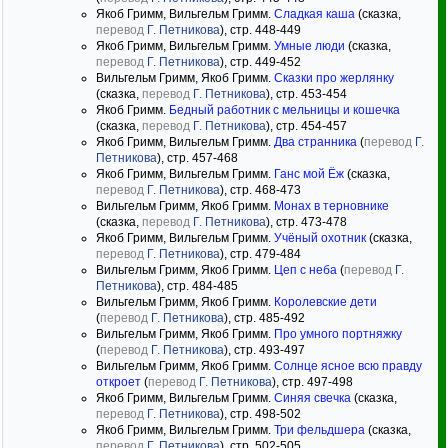
Якоб Гримм, Вильгельм Гримм.
Сладкая каша
(сказка,
перевод
Г. Петникова
), стр. 448-449
Якоб Гримм, Вильгельм Гримм.
Умные люди
(сказка,
перевод
Г. Петникова
), стр. 449-452
Вильгельм Гримм, Якоб Гримм.
Сказки про жерлянку
(сказка,
перевод
Г. Петникова
), стр. 453-454
Якоб Гримм.
Бедный работник с мельницы и кошечка
(сказка,
перевод
Г. Петникова
), стр. 454-457
Якоб Гримм, Вильгельм Гримм.
Два странника
(
перевод
Г.
Петникова
), стр. 457-468
Якоб Гримм, Вильгельм Гримм.
Ганс мой Ёж
(сказка,
перевод
Г. Петникова
), стр. 468-473
Вильгельм Гримм, Якоб Гримм.
Монах в терновнике
(сказка,
перевод
Г. Петникова
), стр. 473-478
Якоб Гримм, Вильгельм Гримм.
Учёный охотник
(сказка,
перевод
Г. Петникова
), стр. 479-484
Вильгельм Гримм, Якоб Гримм.
Цеп с неба
(
перевод
Г.
Петникова
), стр. 484-485
Вильгельм Гримм, Якоб Гримм.
Королевские дети
(
перевод
Г. Петникова
), стр. 485-492
Вильгельм Гримм, Якоб Гримм.
Про умного портняжку
(
перевод
Г. Петникова
), стр. 493-497
Вильгельм Гримм, Якоб Гримм.
Солнце ясное всю правду
откроет
(
перевод
Г. Петникова
), стр. 497-498
Якоб Гримм, Вильгельм Гримм.
Синяя свечка
(сказка,
перевод
Г. Петникова
), стр. 498-502
Якоб Гримм, Вильгельм Гримм.
Три фельдшера
(сказка,
перевод
Г. Петникова
), стр. 502-505