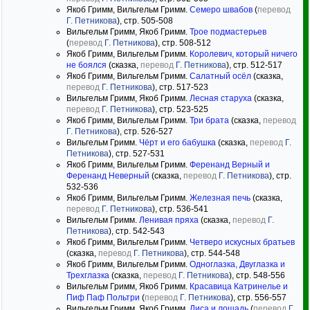
Якоб Гримм, Вильгельм Гримм.
Семеро швабов
(
перевод
Г. Петникова
), стр. 505-508
Вильгельм Гримм, Якоб Гримм.
Трое подмастерьев
(
перевод
Г. Петникова
), стр. 508-512
Якоб Гримм, Вильгельм Гримм.
Королевич, который ничего
не боялся
(сказка,
перевод
Г. Петникова
), стр. 512-517
Якоб Гримм, Вильгельм Гримм.
Салатный осёл
(сказка,
перевод
Г. Петникова
), стр. 517-523
Вильгельм Гримм, Якоб Гримм.
Лесная старуха
(сказка,
перевод
Г. Петникова
), стр. 523-525
Якоб Гримм, Вильгельм Гримм.
Три брата
(сказка,
перевод
Г. Петникова
), стр. 526-527
Вильгельм Гримм.
Чёрт и его бабушка
(сказка,
перевод
Г.
Петникова
), стр. 527-531
Якоб Гримм, Вильгельм Гримм.
Ференанд Верный и
Ференанд Неверный
(сказка,
перевод
Г. Петникова
), стр.
532-536
Якоб Гримм, Вильгельм Гримм.
Железная печь
(сказка,
перевод
Г. Петникова
), стр. 536-541
Вильгельм Гримм.
Ленивая пряха
(сказка,
перевод
Г.
Петникова
), стр. 542-543
Якоб Гримм, Вильгельм Гримм.
Четверо искусных братьев
(сказка,
перевод
Г. Петникова
), стр. 544-548
Якоб Гримм, Вильгельм Гримм.
Одноглазка, Двуглазка и
Трехглазка
(сказка,
перевод
Г. Петникова
), стр. 548-556
Вильгельм Гримм, Якоб Гримм.
Красавица Катринелье и
Пиф Паф Польтри
(
перевод
Г. Петникова
), стр. 556-557
Вильгельм Гримм, Якоб Гримм.
Лиса и лошадь
(
перевод
Г.