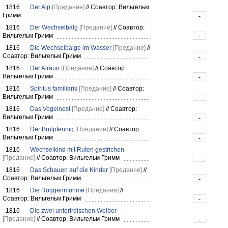
1816
Der Alp
[Предание]
//
Соавтор: Вильгельм
Гримм
-
1816
Der Wechselbalg
[Предание]
//
Соавтор:
Вильгельм Гримм
-
1816
Die Wechselbälge im Wasser
[Предание]
//
Соавтор: Вильгельм Гримм
-
1816
Der Alraun
[Предание]
//
Соавтор:
Вильгельм Гримм
-
1816
Spiritus familiaris
[Предание]
//
Соавтор:
Вильгельм Гримм
-
1816
Das Vogelnest
[Предание]
//
Соавтор:
Вильгельм Гримм
-
1816
Der Brutpfennig
[Предание]
//
Соавтор:
Вильгельм Гримм
-
1816
Wechselkind mit Ruten gestrichen
[Предание]
//
Соавтор: Вильгельм Гримм
-
1816
Das Schauen auf die Kinder
[Предание]
//
Соавтор: Вильгельм Гримм
-
1816
Die Roggenmuhme
[Предание]
//
Соавтор: Вильгельм Гримм
-
1816
Die zwei unterirdischen Weiber
[Предание]
//
Соавтор: Вильгельм Гримм
-