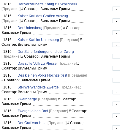
1816
Der verzauberte König zu Schildheiß
[Предание]
//
Соавтор: Вильгельм Гримм
-
1816
Kaiser Karl des Großen Auszug
[Предание]
//
Соавтор: Вильгельм Гримм
-
1816
Der Untersberg
[Предание]
//
Соавтор:
Вильгельм Гримм
-
1816
Kaiser Karl im Untersberg
[Предание]
//
Соавтор: Вильгельм Гримм
-
1816
Der Scherfenberger und der Zwerg
[Предание]
//
Соавтор: Вильгельм Гримм
-
1816
Das stille Volk zu Plesse
[Предание]
//
Соавтор: Вильгельм Гримм
-
1816
Des kleinen Volks Hochzeitfest
[Предание]
//
Соавтор: Вильгельм Гримм
-
1816
Steinverwandelte Zwerge
[Предание]
//
Соавтор: Вильгельм Гримм
-
1816
Zwergberge
[Предание]
//
Соавтор:
Вильгельм Гримм
-
1816
Zwerge leihen Brot
[Предание]
//
Соавтор:
Вильгельм Гримм
-
1816
Der Graf von Hoia
[Предание]
//
Соавтор:
Вильгельм Гримм
-