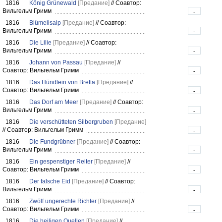
1816
König Grünewald
[Предание]
//
Соавтор:
Вильгельм Гримм
-
1816
Blümelisalp
[Предание]
//
Соавтор:
Вильгельм Гримм
-
1816
Die Lilie
[Предание]
//
Соавтор:
Вильгельм Гримм
-
1816
Johann von Passau
[Предание]
//
Соавтор: Вильгельм Гримм
-
1816
Das Hündlein von Bretta
[Предание]
//
Соавтор: Вильгельм Гримм
-
1816
Das Dorf am Meer
[Предание]
//
Соавтор:
Вильгельм Гримм
-
1816
Die verschütteten Silbergruben
[Предание]
//
Соавтор: Вильгельм Гримм
-
1816
Die Fundgrübner
[Предание]
//
Соавтор:
Вильгельм Гримм
-
1816
Ein gespenstiger Reiter
[Предание]
//
Соавтор: Вильгельм Гримм
-
1816
Der falsche Eid
[Предание]
//
Соавтор:
Вильгельм Гримм
-
1816
Zwölf ungerechte Richter
[Предание]
//
Соавтор: Вильгельм Гримм
-
1816
Die heiligen Quellen
[Предание]
//