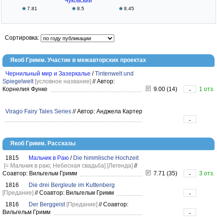
Чуковский
7.81
8.5
8.45
Сортировка:
Якоб Гримм. Участие в межавторских проектах
Чернильный мир и Зазеркалье
/
Tintenwelt und
Spiegelwelt
[условное название]
//
Автор:
Корнелия Функе
9.00 (14)
1 отз.
-
Virago Fairy Tales Series
//
Автор: Анджела Картер
-
Якоб Гримм. Рассказы
1815
Мальчик в Раю
/
Die himmlische Hochzeit
[= Мальчик в раю; Небесная свадьба]
[Легенда]
//
Соавтор: Вильгельм Гримм
7.71 (35)
3 отз.
-
1816
Die drei Bergleute im Kuttenberg
[Предание]
//
Соавтор: Вильгельм Гримм
-
1816
Der Berggeist
[Предание]
//
Соавтор:
Вильгельм Гримм
-