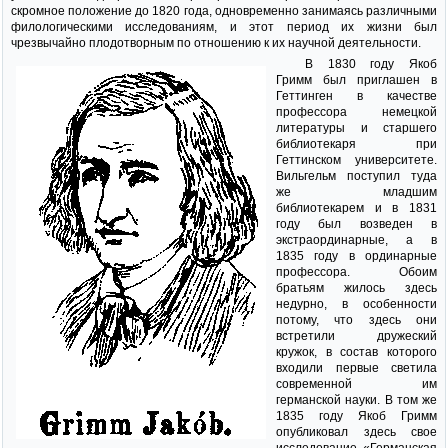
скромное положение до 1820 года, одновременно занимаясь различными
филологическими исследованиям, и этот период их жизни был
чрезвычайно плодотворным по отношению к их научной деятельности.
В 1830 году Якоб
Гримм был приглашен в
Геттинген в качестве
профессора немецкой
литературы и старшего
библиотекаря при
Геттинском университете.
Вильгельм поступил туда
же младшим
библиотекарем и в 1831
году был возведен в
экстраординарные, а в
1835 году в ординарные
профессора. Обоим
братьям жилось здесь
недурно, в особенности
потому, что здесь они
встретили дружеский
кружок, в состав которого
входили первые светила
современной им
германской науки. В том же
1835 году Якоб Гримм
опубликовал здесь свое