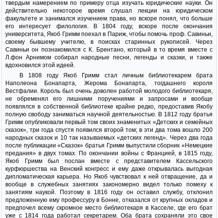
твердым намерением по примеру отца изучать юридические науки. Он
действительно некоторое время слушал лекции на юридическом
факультете и занимался изучением права, но вскоре понял, что больше
его интересует филология. В 1804 году, вскоре после окончания
университета, Якоб Гримм поехал в Париж, чтобы помочь проф. Савиньи,
своему бывшему учителю, в поисках старинных рукописей. Через
Савиньи он познакомился с К. Брентано, который в то время вместе с
Л.фон Арнимом собирал народные песни, легенды и сказки, и также
вдохновился этой идеей.
В 1808 году Якоб Гримм стал личным библиотекарем брата
Наполеона Бонапарта, Жерома Бонапарта, тогдашнего короля
Вестфалии. Король был очень доволен работой молодого библиотекаря,
не обременял его лишними поручениями и запросами и вообще
появлялся в собственной библиотеке крайне редко, предоставив Якобу
полную свободу заниматься научной деятельностью. В 1812 году братья
Гримм опубликовали первый том своих знаменитых «Детских и семейных
сказок», три года спустя появился второй том; в эти два тома вошло 200
народных сказок и 10 так называемых «детских легенд». Через два года
после публикации «Сказок» братья Гримм выпустили сборник «Немецкие
предания» в двух томах. По окончании войны с Францией, в 1815 году,
Якоб Гримм был послан вместе с представителем Кассельского
курфюршества на Венский конгресс и ему даже открывалась выгодная
дипломатическая карьера. Но Якоб чувствовал к ней отвращение, да и
вообще в служебных занятиях закономерно видел только помеху к
занятиям наукой. Поэтому в 1816 году он оставил службу, отклонил
предложенную ему профессуру в Бонне, отказался от крупных окладов и
предпочел всему скромное место библиотекаря в Касселе, где его брат
уже с 1814 года работал секретарем. Оба брата сохраняли это свое