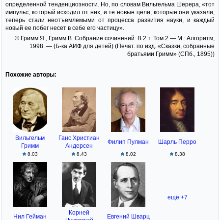
определенной тенденциозности. Но, по словам Вильгельма Шерера, «тот
импульс, который исходил от них, и те новые цели, которые они указали,
теперь стали неотъемлемыми от процесса развития науки, и каждый
новый ее побег несет в себе его частицу».
© Гримм Я., Гримм В. Собрание сочинений: В 2 т. Том 2 — М.: Алгоритм,
1998. — (Б-ка АИФ для детей) (Печат. по изд. «Сказки, собранные
братьями Гримм» (СПб., 1895))
Похожие авторы:
Вильгельм
Ганс Христиан
Филип Пулман
Шарль Перро
Гримм
Андерсен
8.03
8.43
8.02
8.38
ещё +7
Корней
Нил Гейман
Евгений Шварц