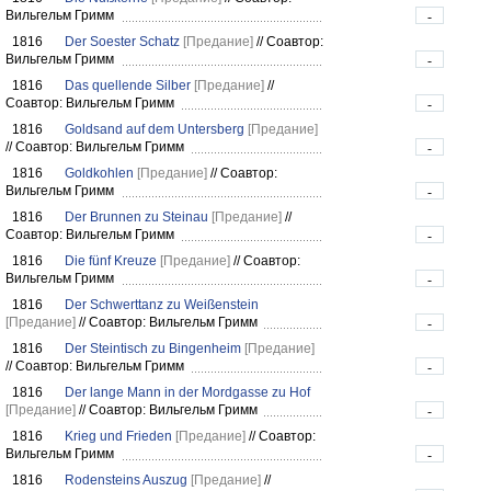
Вильгельм Гримм
-
1816
Der Soester Schatz
[Предание]
//
Соавтор:
Вильгельм Гримм
-
1816
Das quellende Silber
[Предание]
//
Соавтор: Вильгельм Гримм
-
1816
Goldsand auf dem Untersberg
[Предание]
//
Соавтор: Вильгельм Гримм
-
1816
Goldkohlen
[Предание]
//
Соавтор:
Вильгельм Гримм
-
1816
Der Brunnen zu Steinau
[Предание]
//
Соавтор: Вильгельм Гримм
-
1816
Die fünf Kreuze
[Предание]
//
Соавтор:
Вильгельм Гримм
-
1816
Der Schwerttanz zu Weißenstein
[Предание]
//
Соавтор: Вильгельм Гримм
-
1816
Der Steintisch zu Bingenheim
[Предание]
//
Соавтор: Вильгельм Гримм
-
1816
Der lange Mann in der Mordgasse zu Hof
[Предание]
//
Соавтор: Вильгельм Гримм
-
1816
Krieg und Frieden
[Предание]
//
Соавтор:
Вильгельм Гримм
-
1816
Rodensteins Auszug
[Предание]
//