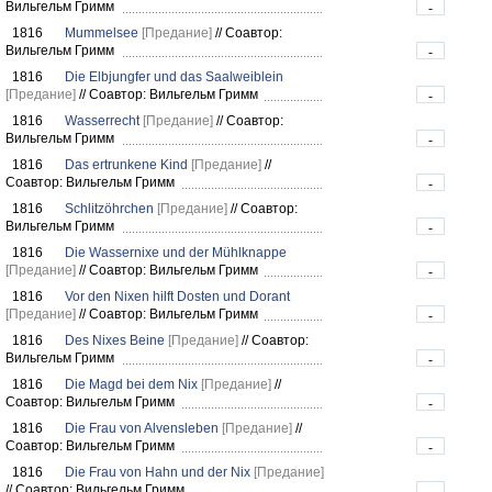
Вильгельм Гримм
-
1816
Mummelsee
[Предание]
//
Соавтор:
Вильгельм Гримм
-
1816
Die Elbjungfer und das Saalweiblein
[Предание]
//
Соавтор: Вильгельм Гримм
-
1816
Wasserrecht
[Предание]
//
Соавтор:
Вильгельм Гримм
-
1816
Das ertrunkene Kind
[Предание]
//
Соавтор: Вильгельм Гримм
-
1816
Schlitzöhrchen
[Предание]
//
Соавтор:
Вильгельм Гримм
-
1816
Die Wassernixe und der Mühlknappe
[Предание]
//
Соавтор: Вильгельм Гримм
-
1816
Vor den Nixen hilft Dosten und Dorant
[Предание]
//
Соавтор: Вильгельм Гримм
-
1816
Des Nixes Beine
[Предание]
//
Соавтор:
Вильгельм Гримм
-
1816
Die Magd bei dem Nix
[Предание]
//
Соавтор: Вильгельм Гримм
-
1816
Die Frau von Alvensleben
[Предание]
//
Соавтор: Вильгельм Гримм
-
1816
Die Frau von Hahn und der Nix
[Предание]
//
Соавтор: Вильгельм Гримм
-