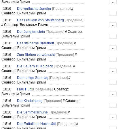
Вильгельм Гримм
-
1816
Die verfluchte Jungfer
[Предание]
//
Соавтор: Вильгельм Гримм
-
1816
Das Fräulein von Staufenberg
[Предание]
//
Соавтор: Вильгельм Гримм
-
1816
Der Jungfernstein
[Предание]
//
Соавтор:
Вильгельм Гримм
-
1816
Das steinerne Brautbett
[Предание]
//
Соавтор: Вильгельм Гримм
-
1816
Zum Stehen verwünscht
[Предание]
//
Соавтор: Вильгельм Гримм
-
1816
Die Bauern zu Kolbeck
[Предание]
//
Соавтор: Вильгельм Гримм
-
1816
Der heilige Sonntag
[Предание]
//
Соавтор: Вильгельм Гримм
-
1816
Frau Hütt
[Предание]
//
Соавтор:
Вильгельм Гримм
-
1816
Der Kindelsberg
[Предание]
//
Соавтор:
Вильгельм Гримм
-
1816
Die Semmelschuhe
[Предание]
//
Соавтор: Вильгельм Гримм
-
1816
Der Erdfall bei Hochstädt
[Предание]
//
Соавтор: Вильгельм Гримм
-