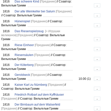
1816
Das schwere Kind
[Предание]
//
Соавтор:
Вильгельм Гримм
-
1816
Der alte Weinkeller bei Salurn
[Предание]
//
Соавтор: Вильгельм Гримм
-
1816
Hünenspiel
[Предание]
//
Соавтор:
Вильгельм Гримм
-
1816
Das Riesenspielzeug
[= Игрушки
великанов]
[Предание]
//
Соавтор: Вильгельм
Гримм
-
1816
Riese Einheer
[Предание]
//
Соавтор:
Вильгельм Гримм
-
1816
Riesensäulen
[Предание]
//
Соавтор:
Вильгельм Гримм
-
1816
Der Köterberg
[Предание]
//
Соавтор:
Вильгельм Гримм
-
1816
Geroldseck
[Предание]
//
Соавтор:
Вильгельм Гримм
10.00 (1)
-
1816
Kaiser Karl zu Nürnberg
[Предание]
//
Соавтор: Вильгельм Гримм
-
1816
Friedrich Rotbart auf dem Kyffhäuser
[Предание]
//
Соавтор: Вильгельм Гримм
-
1816
Der Birnbaum auf dem Walserfeld
[Предание]
//
Соавтор: Вильгельм Гримм
-