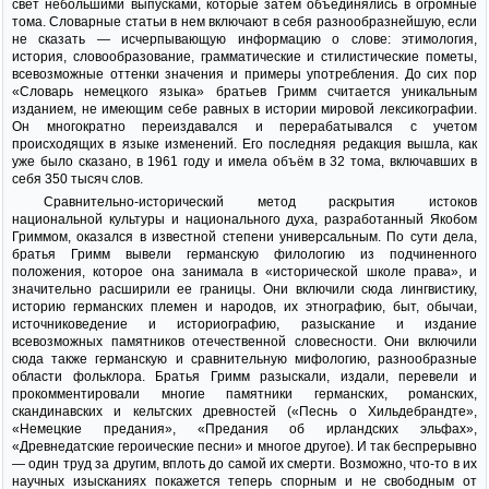
свет небольшими выпусками, которые затем объединялись в огромные
тома. Словарные статьи в нем включают в себя разнообразнейшую, если
не сказать — исчерпывающую информацию о слове: этимология,
история, словообразование, грамматические и стилистические пометы,
всевозможные оттенки значения и примеры употребления. До сих пор
«Словарь немецкого языка» братьев Гримм считается уникальным
изданием, не имеющим себе равных в истории мировой лексикографии.
Он многократно переиздавался и перерабатывался с учетом
происходящих в языке изменений. Его последняя редакция вышла, как
уже было сказано, в 1961 году и имела объём в 32 тома, включавших в
себя 350 тысяч слов.
Сравнительно-исторический метод раскрытия истоков
национальной культуры и национального духа, разработанный Якобом
Гриммом, оказался в известной степени универсальным. По сути дела,
братья Гримм вывели германскую филологию из подчиненного
положения, которое она занимала в «исторической школе права», и
значительно расширили ее границы. Они включили сюда лингвистику,
историю германских племен и народов, их этнографию, быт, обычаи,
источниковедение и историографию, разыскание и издание
всевозможных памятников отечественной словесности. Они включили
сюда также германскую и сравнительную мифологию, разнообразные
области фольклора. Братья Гримм разыскали, издали, перевели и
прокомментировали многие памятники германских, романских,
скандинавских и кельтских древностей («Песнь о Хильдебрандте»,
«Немецкие предания», «Предания об ирландских эльфах»,
«Древнедатские героические песни» и многое другое). И так беспрерывно
— один труд за другим, вплоть до самой их смерти. Возможно, что-то в их
научных изысканиях покажется теперь спорным и не свободным от