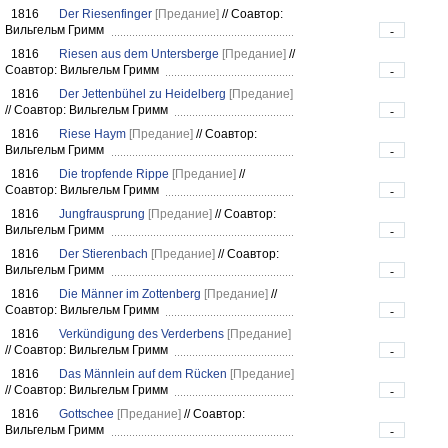
1816
Der Riesenfinger
[Предание]
//
Соавтор:
Вильгельм Гримм
-
1816
Riesen aus dem Untersberge
[Предание]
//
Соавтор: Вильгельм Гримм
-
1816
Der Jettenbühel zu Heidelberg
[Предание]
//
Соавтор: Вильгельм Гримм
-
1816
Riese Haym
[Предание]
//
Соавтор:
Вильгельм Гримм
-
1816
Die tropfende Rippe
[Предание]
//
Соавтор: Вильгельм Гримм
-
1816
Jungfrausprung
[Предание]
//
Соавтор:
Вильгельм Гримм
-
1816
Der Stierenbach
[Предание]
//
Соавтор:
Вильгельм Гримм
-
1816
Die Männer im Zottenberg
[Предание]
//
Соавтор: Вильгельм Гримм
-
1816
Verkündigung des Verderbens
[Предание]
//
Соавтор: Вильгельм Гримм
-
1816
Das Männlein auf dem Rücken
[Предание]
//
Соавтор: Вильгельм Гримм
-
1816
Gottschee
[Предание]
//
Соавтор:
Вильгельм Гримм
-