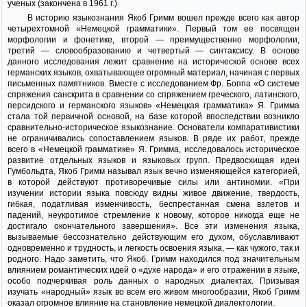
ученых (закончена в 1961 г.)
В историю языкознания Якоб Гримм вошел прежде всего как автор
четырехтомной «Немецкой грамматики». Первый том ее посвящен
морфологии и фонетике, второй — преимущественно морфологии,
третий — словообразованию и четвертый — синтаксису. В основе
данного исследования лежит сравнение на исторической основе всех
германских языков, охватывающее огромный материал, начиная с первых
письменных памятников. Вместе с исследованием Фр. Боппа «О системе
спряжения санскрита в сравнении со спряжением греческого, латинского,
персидского и германского языков» «Немецкая грамматика» Я. Гримма
стала той первичной основой, на базе которой впоследствии возникло
сравнительно-историческое языкознание. Основатели компаративистики
не ограничивались сопоставлением языков. В ряде их работ, прежде
всего в «Немецкой грамматике» Я. Гримма, исследовалось историческое
развитие отдельных языков и языковых групп. Предвосхищая идеи
Гумбольдта, Якоб Гримм называл язык вечно изменяющейся категорией,
в которой действуют противоречивые силы или антиномии. «При
изучении истории языка повсюду видны живое движение, твердость,
гибкая, податливая изменчивость, беспрестанная смена взлетов и
падений, неукротимое стремление к новому, которое никогда еще не
достигало окончательного завершения». Все эти изменения языка,
вызываемые бессознательно действующим его духом, обуславливают
одновременно и трудность, и легкость освоения языка, — как чужого, так и
родного. Надо заметить, что Якоб. Гримм находился под значительным
влиянием романтических идей о «духе народа» и его отражении в языке,
особо подчеркивая роль данных о народных диалектах. Призывая
изучать «народный» язык во всем его живом многообразии, Якоб Гримм
оказал огромное влияние на становление немецкой диалектологии.