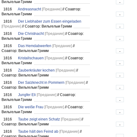
Вильгельм Гримм
-
1816
Andreasnacht
[Предание]
//
Соавтор:
Вильгельм Гримм
-
1816
Der Liebhaber zum Essen eingeladen
[Предание]
//
Соавтор: Вильгельм Гримм
-
1816
Die Christnacht
[Предание]
//
Соавтор:
Вильгельм Гримм
-
1816
Das Hemdabwerfen
[Предание]
//
Соавтор: Вильгельм Гримм
-
1816
Kristallschauen
[Предание]
//
Соавтор:
Вильгельм Гримм
-
1816
Zauberkräuter kochen
[Предание]
//
Соавтор: Вильгельм Гримм
-
1816
Der Salzknecht in Pommern
[Предание]
//
Соавтор: Вильгельм Гримм
-
1816
Jungfer Eli
[Предание]
//
Соавтор:
Вильгельм Гримм
-
1816
Die weiße Frau
[Предание]
//
Соавтор:
Вильгельм Гримм
-
1816
Taube zeigt einen Schatz
[Предание]
//
Соавтор: Вильгельм Гримм
-
1816
Taube hält den Feind ab
[Предание]
//
Соавтор: Вильгельм Гримм
-