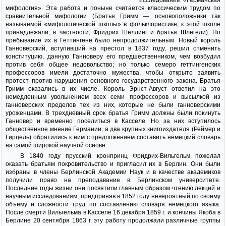
исследование «Германская
мифология». Эта работа и поныне считается классическим трудом по
сравнительной мифологии (Братья Гримм — основоположники так
называемой «мифологической школы» в фольклористике; к этой школе
принадлежали, в частности, Фридрих Шеллинг и братья Шлегели). Но
пребывание их в Геттингене было непродолжительным. Новый король
Ганноверский, вступивший на престол в 1837 году, решил отменить
конституцию, данную Ганноверу его предшественником, чем возбудил
против себя общее недовольство; но только семеро геттингенских
профессоров имели достаточно мужества, чтобы открыто заявить
протест против нарушения основного государственного закона. Братья
Гримм оказались в их числе. Король Эрнст-Август ответил на это
немедленным увольнением всех семи профессоров и высылкой из
ганноверских пределов тех из них, которые не были ганноверскими
уроженцами. В трехдневный срок братья Гримм должны были покинуть
Ганновер и временно поселиться в Касселе. Но за них вступилось
общественное мнение Германии, а два крупных книгоиздателя (Реймер и
Гирцель) обратились к ним с предложением составить немецкий словарь
на самой широкой научной основе.
В 1840 году прусский кронпринц Фридрих-Вильгельм пожелал
оказать братьям покровительство и пригласил их в Берлин. Они были
избраны в члены Берлинской Академии Наук и в качестве академиков
получили право на преподавание в Берлинском университете.
Последние годы жизни они посвятили главным образом чтению лекций и
научным исследованиям, предприняв в 1852 году невероятный по своему
объему и сложности труд по составлению словаря немецкого языка.
После смерти Вильгельма в Касселе 16 декабря 1859 г. и кончины Якоба в
Берлине 20 сентября 1863 г. эту работу продолжали различные группы