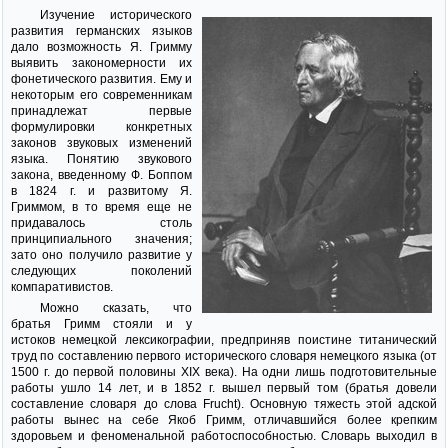
Изучение исторического
развития германских языков
дало возможность Я. Гримму
выявить закономерности их
фонетического развития. Ему и
некоторым его современникам
принадлежат первые
формулировки конкретных
законов звуковых изменений
языка. Понятию звукового
закона, введенному Ф. Боппом
в 1824 г. и развитому Я.
Гриммом, в то время еще не
придавалось столь
принципиального значения;
зато оно получило развитие у
следующих поколений
компаративистов.
Можно сказать, что
братья Гримм стояли и у
истоков немецкой лексикографии, предприняв поистине титанический
труд по составлению первого исторического словаря немецкого языка (от
1500 г. до первой половины XIX века). На одни лишь подготовительные
работы ушло 14 лет, и в 1852 г. вышел первый том (братья довели
составление словаря до слова Frucht). Основную тяжесть этой адской
работы вынес на себе Якоб Гримм, отличавшийся более крепким
здоровьем и феноменальной работоспособностью. Словарь выходил в