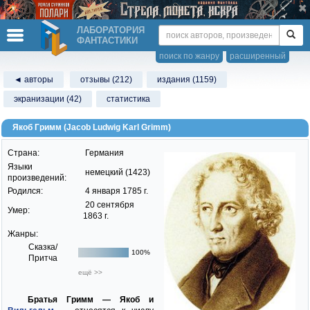
ЛАБОРАТОРИЯ
ФАНТАСТИКИ
поиск по жанру
расширенный
◄ авторы
отзывы (212)
издания (1159)
экранизации (42)
статистика
Якоб Гримм (Jacob Ludwig Karl Grimm)
Страна:
Германия
Языки
немецкий (1423)
произведений:
Родился:
4 января 1785 г.
20 сентября
Умер:
1863 г.
Жанры:
Сказка/
100%
Притча
ещё >>
Братья Гримм — Якоб и