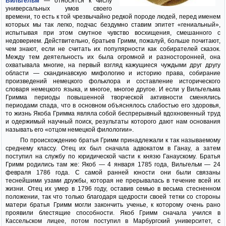
Вильгельм
— относятся к числу
универсальных умов своего
времени, то есть к той чрезвычайно редкой породе людей, перед именем
которых мы так легко, подчас бездумно ставим эпитет «гениальный»,
испытывая при этом смутное чувство восхищения, смешанного с
недоверием. Действительно, братьев Гримм, пожалуй, больше почитают,
чем знают, если не считать их популярности как собирателей сказок.
Между тем деятельность их была огромной и разносторонней, она
охватывала многие, на первый взгляд кажущиеся чуждыми друг другу
области — скандинавскую мифологию и историю права, собирание
произведений немецкого фольклора и составление исторического
словаря немецкого языка, и многое, многое другое. И если у Вильгельма
Гримма периоды повышенной творческой активности сменялись
периодами спада, что в основном объяснялось слабостью его здоровья,
то жизнь Якоба Гримма являла собой беспрерывный вдохновенный труд
и одержимый научный поиск, результаты которого дают нам основания
называть его «отцом немецкой филологии».
По происхождению братья Гримм принадлежали к так называемому
среднему классу. Отец их был сначала адвокатом в Ганау, а затем
поступил на службу по юридической части к князю Ганаускому. Братья
Гримм родились там же: Якоб — 4 января 1785 года, Вильгельм — 24
февраля 1786 года. С самой ранней юности они были связаны
теснейшими узами дружбы, которая не прерывалась в течение всей их
жизни. Отец их умер в 1796 году, оставив семью в весьма стесненном
положении, так что только благодаря щедрости своей тетки со стороны
матери братья Гримм могли закончить ученье, к которому очень рано
проявили блестящие способности. Якоб Гримм сначала учился в
Кассельском лицее, потом поступил в Марбургский университет, с