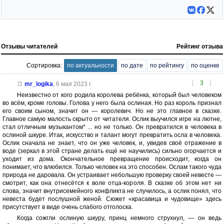
Отзывы читателей
Рейтинг отзыва
Сортировка:
по актуальности
по дате
по рейтингу
по оценке
[
3
]
mr_logika
,
6 мая 2023 г.
Неизвестно от кого родила королева ребёнка, который был человеком
во всём, кроме головы. Голова у него была ослиная. Но раз король признал
его своим сыном, значит он — королевич. Но не это главное в сказке.
Главное самую малость скрыто от читателя. Ослик выучился игре на лютне,
стал отличным музыкантом* ... но не только. Он превратился в человека в
ослиной шкуре. Итак, искусство и талант могут превратить осла в человека.
Ослик сначала не знает, что он уже человек, и, увидев своё отражение в
воде (зеркал в этой стране делать ещё не научились) сильно огорчается и
уходит из дома. Окончательное превращение происходит, когда он
понимает, что влюбился. Только человек на это способен. Ослам такого чуда
природа не даровала. Он устраивает небольшую проверку своей невесте —
смотрит, как она отнесётся к воле отца-короля. В сказке об этом нет ни
слова, значит внутрисемейного конфликта не случилось, а ослик понял, что
невеста будет послушной женой. Сюжет «красавица и чудовище» здесь
присутствует в виде очень слабого отголоска.
Когда сожгли ослиную шкуру, принц немного струхнул, — он ведь