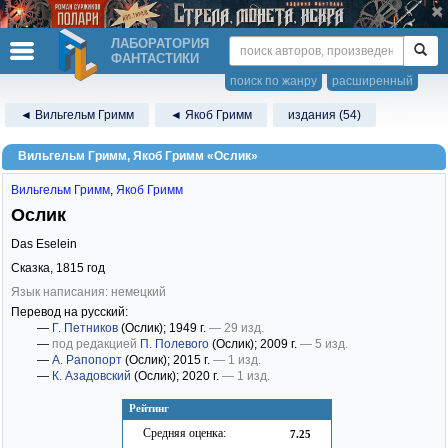
ЛАБОРАТОРИЯ
ФАНТАСТИКИ
поиск по жанру
расширенный
◄ Вильгельм Гримм
◄ Якоб Гримм
издания (54)
Вильгельм Гримм, Якоб Гримм «Ослик»
Вильгельм Гримм
,
Якоб Гримм
Ослик
Das Eselein
Сказка,
1815
год
Язык написания: немецкий
Перевод на русский:
—
Г. Петников
(Ослик)
; 1949 г.
— 29 изд.
—
под редакцией
П. Полевого
(Ослик)
; 2009 г.
— 5 изд.
—
А. Рапопорт
(Ослик)
; 2015 г.
— 1 изд.
—
К. Азадовский
(Ослик)
; 2020 г.
— 1 изд.
Рейтинг
Средняя оценка:
7.25