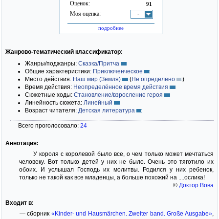
Оценок:
91
Моя оценка:
-
подробнее
Жанрово-тематический классификатор:
Жанры/поджанры:
Сказка/Притча
Общие характеристики:
Приключенческое
Место действия:
Наш мир (Земля)
(
Не определено
)
Время действия:
Неопределённое время действия
Сюжетные ходы:
Становление/взросление героя
Линейность сюжета:
Линейный
Возраст читателя:
Детская литература
Всего проголосовало:
24
Аннотация:
У короля с королевой было все, о чем только может мечтаться
человеку. Вот только детей у них не было. Очень это тяготило их
обоих. И услышал Господь их молитвы. Родился у них ребенок,
только не такой как все младенцы, а больше похожий на ....ослика!
©
Доктор Вова
Входит в:
— сборник
«Kinder- und Hausmärchen. Zweiter band. Große Ausgabe»
,