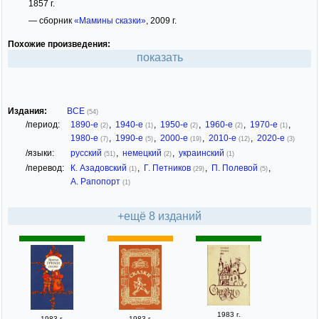
1857 г.
— сборник
«Мамины сказки»
, 2009 г.
Похожие произведения:
показать
Издания:
ВСЕ
(54)
/период:
1890-е
,
1940-е
,
1950-е
,
1960-е
,
1970-е
,
(2)
(1)
(2)
(2)
(1)
1980-е
,
1990-е
,
2000-е
,
2010-е
,
2020-е
(7)
(5)
(19)
(12)
(3)
/языки:
русский
,
немецкий
,
украинский
(51)
(2)
(1)
/перевод:
К. Азадовский
,
Г. Петников
,
П. Полевой
,
(1)
(29)
(5)
А. Рапопорт
(1)
+ещё 8 изданий
1983 г.
1983 г.
1983 г.