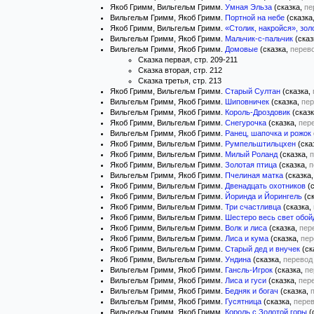
Якоб Гримм, Вильгельм Гримм.
Умная Эльза
(сказка,
пе
Вильгельм Гримм, Якоб Гримм.
Портной на небе
(сказка
Якоб Гримм, Вильгельм Гримм.
«Столик, накройся», зол
Вильгельм Гримм, Якоб Гримм.
Мальчик-с-пальчик
(сказ
Вильгельм Гримм, Якоб Гримм.
Домовые
(сказка,
перев
Сказка первая, стр. 209-211
Сказка вторая, стр. 212
Сказка третья, стр. 213
Якоб Гримм, Вильгельм Гримм.
Старый Султан
(сказка,
Вильгельм Гримм, Якоб Гримм.
Шиповничек
(сказка,
пер
Вильгельм Гримм, Якоб Гримм.
Король-Дроздовик
(сказ
Якоб Гримм, Вильгельм Гримм.
Снегурочка
(сказка,
пер
Вильгельм Гримм, Якоб Гримм.
Ранец, шапочка и рожок
Якоб Гримм, Вильгельм Гримм.
Румпельштильцхен
(ска
Якоб Гримм, Вильгельм Гримм.
Милый Роланд
(сказка,
п
Якоб Гримм, Вильгельм Гримм.
Золотая птица
(сказка,
п
Вильгельм Гримм, Якоб Гримм.
Пчелиная матка
(сказка
Якоб Гримм, Вильгельм Гримм.
Двенадцать охотников
(с
Якоб Гримм, Вильгельм Гримм.
Йоринда и Йорингель
(с
Якоб Гримм, Вильгельм Гримм.
Три счастливца
(сказка,
Якоб Гримм, Вильгельм Гримм.
Шестеро весь свет обой
Якоб Гримм, Вильгельм Гримм.
Волк и лиса
(сказка,
пер
Якоб Гримм, Вильгельм Гримм.
Лиса и кума
(сказка,
пер
Якоб Гримм, Вильгельм Гримм.
Старый дед и внучек
(ск
Якоб Гримм, Вильгельм Гримм.
Ундина
(сказка,
перевод
Вильгельм Гримм, Якоб Гримм.
Гансль-Игрок
(сказка,
пе
Вильгельм Гримм, Якоб Гримм.
Лиса и гуси
(сказка,
пер
Вильгельм Гримм, Якоб Гримм.
Бедняк и богач
(сказка,
Вильгельм Гримм, Якоб Гримм.
Гусятница
(сказка,
пере
Вильгельм Гримм, Якоб Гримм.
Король с Золотой горы
(