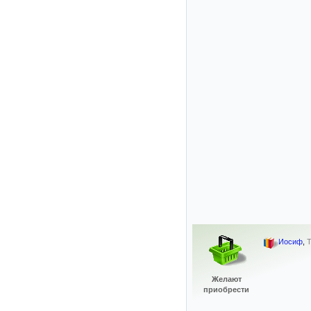
Иосиф
,
Т
Желают
приобрести