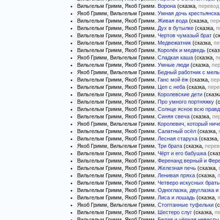
Вильгельм Гримм, Якоб Гримм.
Ворона
(сказка,
перевод
Якоб Гримм, Вильгельм Гримм.
Умная дочь крестьянска
Вильгельм Гримм, Якоб Гримм.
Живая вода
(сказка,
пер
Вильгельм Гримм, Якоб Гримм.
Дух в бутылке
(сказка,
п
Вильгельм Гримм, Якоб Гримм.
Чертов чумазый брат
(с
Вильгельм Гримм, Якоб Гримм.
Медвежатник
(сказка,
пе
Вильгельм Гримм, Якоб Гримм.
Королёк и медведь
(сказ
Якоб Гримм, Вильгельм Гримм.
Сладкая каша
(сказка,
п
Вильгельм Гримм, Якоб Гримм.
Умные люди
(сказка,
пе
Якоб Гримм, Вильгельм Гримм.
Бедный работник с мель
Вильгельм Гримм, Якоб Гримм.
Ганс мой ёж
(сказка,
пер
Вильгельм Гримм, Якоб Гримм.
Цеп с неба
(сказка,
пере
Вильгельм Гримм, Якоб Гримм.
Королевские дети
(сказк
Вильгельм Гримм, Якоб Гримм.
Про умного портняжку
(с
Вильгельм Гримм, Якоб Гримм.
Солнце ясное всю правд
Вильгельм Гримм, Якоб Гримм.
Синяя свеча
(сказка,
пе
Якоб Гримм, Вильгельм Гримм.
Королевич, который ниче
Вильгельм Гримм, Якоб Гримм.
Салатный осёл
(сказка,
Вильгельм Гримм, Якоб Гримм.
Лесная старуха
(сказка,
Якоб Гримм, Вильгельм Гримм.
Три брата
(сказка,
перев
Вильгельм Гримм, Якоб Гримм.
Чёрт и его бабушка
(ска
Вильгельм Гримм, Якоб Гримм.
Ференанд верный и Фер
Вильгельм Гримм, Якоб Гримм.
Железная печь
(сказка,
Вильгельм Гримм, Якоб Гримм.
Ленивая пряха
(сказка,
Вильгельм Гримм, Якоб Гримм.
Четверо искусных брать
Вильгельм Гримм, Якоб Гримм.
Одноглазка, двуглазка и
Вильгельм Гримм, Якоб Гримм.
Лиса и лошадь
(сказка,
Якоб Гримм, Вильгельм Гримм.
Стоптанные туфельки
(с
Вильгельм Гримм, Якоб Гримм.
Шестеро слуг
(сказка,
п
Вильгельм Гримм, Якоб Гримм.
Белая и чёрная невесты