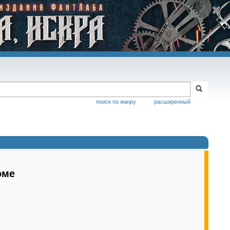
поиск по жанру
расширенный
оме