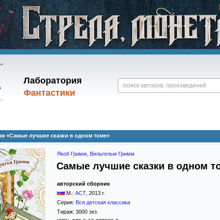
Лаборатория
Фантастики
м «Самые лучшие сказки в одном томе»
Якоб Гримм
,
Вильгельм Гримм
Самые лучшие сказки в одном т
авторский сборник
М.:
АСТ
,
2013
г.
Серия:
Вся детская классика
Тираж:
3000 экз.