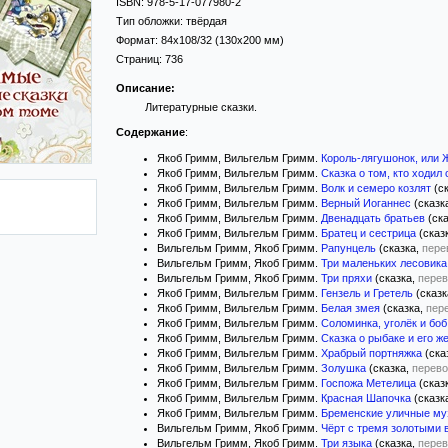
ISBN:
978-5-17-077980-2
Тип обложки:
твёрдая
Формат:
84x108/32
(130x200 мм)
Страниц:
736
Описание:
Литературные сказки.
Содержание
:
Якоб Гримм, Вильгельм Гримм.
Король-лягушонок, или 
Якоб Гримм, Вильгельм Гримм.
Сказка о том, кто ходил
Якоб Гримм, Вильгельм Гримм.
Волк и семеро козлят
(с
Якоб Гримм, Вильгельм Гримм.
Верный Иоганнес
(сказк
Якоб Гримм, Вильгельм Гримм.
Двенадцать братьев
(ска
Якоб Гримм, Вильгельм Гримм.
Братец и сестрица
(сказ
Вильгельм Гримм, Якоб Гримм.
Рапунцель
(сказка,
пере
Вильгельм Гримм, Якоб Гримм.
Три маленьких лесовика
Вильгельм Гримм, Якоб Гримм.
Три пряхи
(сказка,
перев
Якоб Гримм, Вильгельм Гримм.
Гензель и Гретель
(сказк
Якоб Гримм, Вильгельм Гримм.
Белая змея
(сказка,
пер
Якоб Гримм, Вильгельм Гримм.
Соломинка, уголёк и боб
Якоб Гримм, Вильгельм Гримм.
Сказка о рыбаке и его ж
Якоб Гримм, Вильгельм Гримм.
Храбрый портняжка
(ска
Якоб Гримм, Вильгельм Гримм.
Золушка
(сказка,
перево
Якоб Гримм, Вильгельм Гримм.
Госпожа Метелица
(сказ
Якоб Гримм, Вильгельм Гримм.
Красная Шапочка
(сказк
Якоб Гримм, Вильгельм Гримм.
Бременские уличные му
Вильгельм Гримм, Якоб Гримм.
Чёрт с тремя золотыми 
Вильгельм Гримм, Якоб Гримм.
Три языка
(сказка,
перев