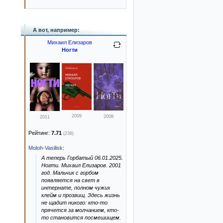
А вот, например:
Михаил Елизаров
Ногти
2009
2008
2011
Рейтинг:
7.71
(238)
Moloh-Vasilisk
:
А теперь Горбатый 06.01.2025.
Ногти. Михаил Елизаров. 2001
год. Мальчик с горбом
появляется на свет в
интернате, полном чужих
клейм и прозвищ. Здесь жизнь
не щадит никого: кто-то
прячется за молчанием, кто-
то становится посмешищем.