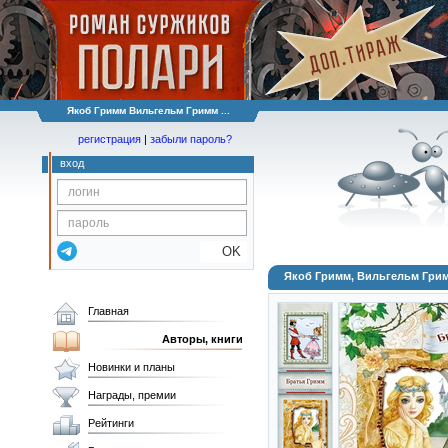
Якоб Гримм Вильгельм Гримм ...
регистрация
|
забыли пароль?
вход
OK
Якоб Гримм, Вильгельм Грим
Главная
Авторы, книги
Новинки и планы
Награды, премии
Рейтинги