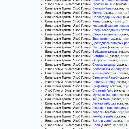
Якоб Гримм, Вильгельм Гримм.
Железный Ганс
(сказка,
Вильгельм Гримм, Якоб Гримм.
Зимели-Гора
(сказка,
пе
Вильгельм Гримм, Якоб Гримм.
Ослик
(сказка,
перевод
Вильгельм Гримм, Якоб Гримм.
Неблагодарный сын
(ска
Вильгельм Гримм, Якоб Гримм.
Репа
(сказка,
перевод
Г.
Вильгельм Гримм, Якоб Гримм.
Кованный заново челове
Вильгельм Гримм, Якоб Гримм.
Звери господни и чёрто
Вильгельм Гримм, Якоб Гримм.
Старая нищенка
(сказка
Вильгельм Гримм, Якоб Гримм.
Три лентяя
(сказка,
пере
Вильгельм Гримм, Якоб Гримм.
Двенадцать ленивых ра
Вильгельм Гримм, Якоб Гримм.
Пастушок
(сказка,
перев
Вильгельм Гримм, Якоб Гримм.
Звёздные талеры
(сказк
Вильгельм Гримм, Якоб Гримм.
Смотрины
(сказка,
пере
Вильгельм Гримм, Якоб Гримм.
Отбросы
(сказка,
перев
Вильгельм Гримм, Якоб Гримм.
Сказка-загадка
(сказка,
Якоб Гримм, Вильгельм Гримм.
Белоснежка и Алоцветик
Вильгельм Гримм, Якоб Гримм.
Умный работник
(сказка
Вильгельм Гримм, Якоб Гримм.
Стеклянный гроб
(сказк
Якоб Гримм, Вильгельм Гримм.
Ленивый Гейнц
(сказка,
Вильгельм Гримм, Якоб Гримм.
Гриф-птица
(сказка,
пер
Якоб Гримм, Вильгельм Гримм.
Сильный Ганс
(сказка,
п
Якоб Гримм, Вильгельм Гримм.
Мужичок на небе
(сказк
Вильгельм Гримм, Якоб Гримм.
Тощая Лиза
(сказка,
пер
Вильгельм Гримм, Якоб Гримм.
Лесная избушка
(сказка
Вильгельм Гримм, Якоб Гримм.
Любовь и горе поровну
(
Вильгельм Гримм, Якоб Гримм.
Королёк
(сказка,
перево
Вильгельм Гримм, Якоб Гримм.
Камбала рыба
(сказка,
п
Вильгельм Гримм, Якоб Гримм.
Выпь и удод
(сказка,
пер
Якоб Гримм, Вильгельм Гримм.
Сова
(сказка,
перевод
Г