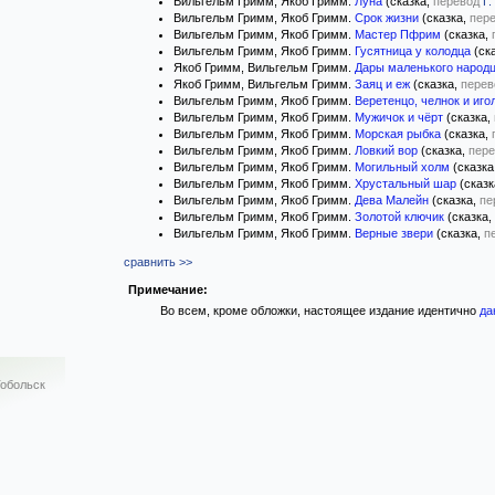
Вильгельм Гримм, Якоб Гримм.
Луна
(сказка,
перевод
Г.
Вильгельм Гримм, Якоб Гримм.
Срок жизни
(сказка,
пер
Вильгельм Гримм, Якоб Гримм.
Мастер Пфрим
(сказка,
Вильгельм Гримм, Якоб Гримм.
Гусятница у колодца
(ск
Якоб Гримм, Вильгельм Гримм.
Дары маленького народ
Якоб Гримм, Вильгельм Гримм.
Заяц и еж
(сказка,
перев
Вильгельм Гримм, Якоб Гримм.
Веретенцо, челнок и иго
Вильгельм Гримм, Якоб Гримм.
Мужичок и чёрт
(сказка,
Вильгельм Гримм, Якоб Гримм.
Морская рыбка
(сказка,
Вильгельм Гримм, Якоб Гримм.
Ловкий вор
(сказка,
пере
Вильгельм Гримм, Якоб Гримм.
Могильный холм
(сказка
Вильгельм Гримм, Якоб Гримм.
Хрустальный шар
(сказк
Вильгельм Гримм, Якоб Гримм.
Дева Малейн
(сказка,
пе
Вильгельм Гримм, Якоб Гримм.
Золотой ключик
(сказка,
Вильгельм Гримм, Якоб Гримм.
Верные звери
(сказка,
п
сравнить >>
Примечание:
Во всем, кроме обложки, настоящее издание идентично
да
обольск