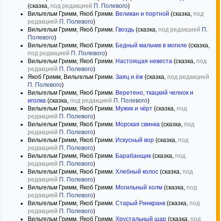
(сказка,
под редакцией
П. Полевого
)
Вильгельм Гримм, Якоб Гримм.
Великан и портной
(сказка,
под
редакцией
П. Полевого
)
Вильгельм Гримм, Якоб Гримм.
Гвоздь
(сказка,
под редакцией
П.
Полевого
)
Вильгельм Гримм, Якоб Гримм.
Бедный мальчик в могиле
(сказка,
под редакцией
П. Полевого
)
Вильгельм Гримм, Якоб Гримм.
Настоящая невеста
(сказка,
под
редакцией
П. Полевого
)
Якоб Гримм, Вильгельм Гримм.
Заяц и ёж
(сказка,
под редакцией
П. Полевого
)
Вильгельм Гримм, Якоб Гримм.
Веретено, ткацкий челнок и
иголка
(сказка,
под редакцией
П. Полевого
)
Вильгельм Гримм, Якоб Гримм.
Мужик и чёрт
(сказка,
под
редакцией
П. Полевого
)
Вильгельм Гримм, Якоб Гримм.
Морская свинка
(сказка,
под
редакцией
П. Полевого
)
Вильгельм Гримм, Якоб Гримм.
Искусный вор
(сказка,
под
редакцией
П. Полевого
)
Вильгельм Гримм, Якоб Гримм.
Барабанщик
(сказка,
под
редакцией
П. Полевого
)
Вильгельм Гримм, Якоб Гримм.
Хлебный колос
(сказка,
под
редакцией
П. Полевого
)
Вильгельм Гримм, Якоб Гримм.
Могильный холм
(сказка,
под
редакцией
П. Полевого
)
Вильгельм Гримм, Якоб Гримм.
Старый Ринкранк
(сказка,
под
редакцией
П. Полевого
)
Вильгельм Гримм, Якоб Гримм.
Хрустальный шар
(сказка,
под