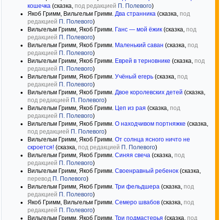
кошечка
(сказка,
под редакцией
П. Полевого
)
Якоб Гримм, Вильгельм Гримм.
Два странника
(сказка,
под
редакцией
П. Полевого
)
Вильгельм Гримм, Якоб Гримм.
Ганс — мой ёжик
(сказка,
под
редакцией
П. Полевого
)
Вильгельм Гримм, Якоб Гримм.
Маленький саван
(сказка,
под
редакцией
П. Полевого
)
Вильгельм Гримм, Якоб Гримм.
Еврей в терновнике
(сказка,
под
редакцией
П. Полевого
)
Вильгельм Гримм, Якоб Гримм.
Учёный егерь
(сказка,
под
редакцией
П. Полевого
)
Вильгельм Гримм, Якоб Гримм.
Двое королевских детей
(сказка,
под редакцией
П. Полевого
)
Вильгельм Гримм, Якоб Гримм.
Цеп из рая
(сказка,
под
редакцией
П. Полевого
)
Вильгельм Гримм, Якоб Гримм.
О находчивом портняжке
(сказка,
под редакцией
П. Полевого
)
Вильгельм Гримм, Якоб Гримм.
От солнца ясного ничто не
скроется!
(сказка,
под редакцией
П. Полевого
)
Вильгельм Гримм, Якоб Гримм.
Синяя свеча
(сказка,
под
редакцией
П. Полевого
)
Вильгельм Гримм, Якоб Гримм.
Своенравный ребенок
(сказка,
перевод
П. Полевого
)
Вильгельм Гримм, Якоб Гримм.
Три фельдшера
(сказка,
под
редакцией
П. Полевого
)
Якоб Гримм, Вильгельм Гримм.
Семеро швабов
(сказка,
под
редакцией
П. Полевого
)
Вильгельм Гримм, Якоб Гримм.
Три подмастерья
(сказка,
под