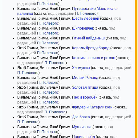
редакцией
П. Полевого
)
Вильгельм Гримм, Якоб Гримм.
Путешествие Мальчика-с-
пальчика
(сказка,
под редакцией
П. Полевого
)
Вильгельм Гримм, Якоб Гримм.
Шесть лебедей
(сказка,
под
редакцией
П. Полевого
)
Вильгельм Гримм, Якоб Гримм.
Шиповничек
(сказка,
под
редакцией
П. Полевого
)
Вильгельм Гримм, Якоб Гримм.
Птичий найдёныш
(сказка,
под
редакцией
П. Полевого
)
Якоб Гримм, Вильгельм Гримм.
Король Дроздобород
(сказка,
под
редакцией
П. Полевого
)
Вильгельм Гримм, Якоб Гримм.
Котомка, шляпа и рожок
(сказка,
под редакцией
П. Полевого
)
Якоб Гримм, Вильгельм Гримм.
Хламушка
(сказка,
под редакцией
П. Полевого
)
Вильгельм Гримм, Якоб Гримм.
Милый Роланд
(сказка,
под
редакцией
П. Полевого
)
Якоб Гримм, Вильгельм Гримм.
Золотая птица
(сказка,
под
редакцией
П. Полевого
)
Вильгельм Гримм, Якоб Гримм.
Пёс и воробей
(сказка,
под
редакцией
П. Полевого
)
Якоб Гримм, Вильгельм Гримм.
Фридер и Катерлизхен
(сказка,
под редакцией
П. Полевого
)
Якоб Гримм, Вильгельм Гримм.
Два брата
(сказка,
под редакцией
П. Полевого
)
Вильгельм Гримм, Якоб Гримм.
Мужичонка
(сказка,
под
редакцией
П. Полевого
)
Вильгельм Гримм, Якоб Гримм.
Царица пчёл
(сказка,
под