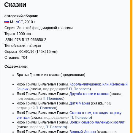
Сказки
авторский сборник
М.:
АСТ
,
2010
г.
Серия:
Золотой фонд мировой классики
Тираж:
1000 экз.
ISBN:
978-5-17-066850-2
Тип обложки:
твёрдая
Формат:
60x90/16
(145x215 мм)
Страниц:
704
Содержание
:
Братья Гримм и их сказки (предисловие)
Якоб Гримм, Вильгельм Гримм.
Король-лягушонок, или Железный
Генрих
(сказка,
под редакцией
П. Полевого
)
Якоб Гримм, Вильгельм Гримм.
Дружба кошки и мышки
(сказка,
под редакцией
П. Полевого
)
Якоб Гримм, Вильгельм Гримм.
Дитя Марии
(сказка,
под
редакцией
П. Полевого
)
Якоб Гримм, Вильгельм Гримм.
Сказка о том, кто ходил страху
учиться
(сказка,
под редакцией
П. Полевого
)
Якоб Гримм, Вильгельм Гримм.
Волк и семеро маленьких козлят
(сказка,
перевод
П. Полевого
)
Якоб Гримм, Вильгельм Гримм.
Верный Иоганн
(сказка,
под