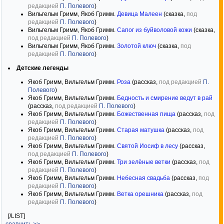
редакцией
П. Полевого
)
Вильгельм Гримм, Якоб Гримм.
Девица Малеен
(сказка,
под
редакцией
П. Полевого
)
Вильгельм Гримм, Якоб Гримм.
Сапог из буйволовой кожи
(сказка,
под редакцией
П. Полевого
)
Вильгельм Гримм, Якоб Гримм.
Золотой ключ
(сказка,
под
редакцией
П. Полевого
)
Детские легенды
Якоб Гримм, Вильгельм Гримм.
Роза
(рассказ,
под редакцией
П.
Полевого
)
Якоб Гримм, Вильгельм Гримм.
Бедность и смирение ведут в рай
(рассказ,
под редакцией
П. Полевого
)
Якоб Гримм, Вильгельм Гримм.
Божественная пища
(рассказ,
под
редакцией
П. Полевого
)
Якоб Гримм, Вильгельм Гримм.
Старая матушка
(рассказ,
под
редакцией
П. Полевого
)
Якоб Гримм, Вильгельм Гримм.
Святой Иосиф в лесу
(рассказ,
под редакцией
П. Полевого
)
Якоб Гримм, Вильгельм Гримм.
Три зелёные ветки
(рассказ,
под
редакцией
П. Полевого
)
Якоб Гримм, Вильгельм Гримм.
Небесная свадьба
(рассказ,
под
редакцией
П. Полевого
)
Якоб Гримм, Вильгельм Гримм.
Ветка орешника
(рассказ,
под
редакцией
П. Полевого
)
[/LIST]