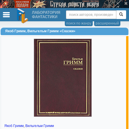
ЛАБОРАТОРИЯ
ФАНТАСТИКИ
поиск по жанру
расширенный
Якоб Гримм, Вильгельм Гримм «Сказки»
Якоб Гримм
,
Вильгельм Гримм