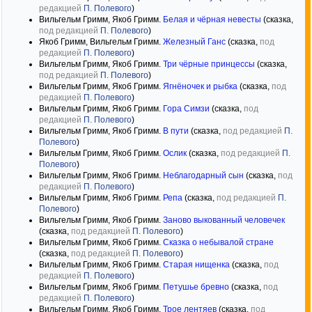
редакцией
П. Полевого
)
Вильгельм Гримм, Якоб Гримм.
Белая и чёрная невесты
(сказка,
под редакцией
П. Полевого
)
Якоб Гримм, Вильгельм Гримм.
Железный Ганс
(сказка,
под
редакцией
П. Полевого
)
Вильгельм Гримм, Якоб Гримм.
Три чёрные принцессы
(сказка,
под редакцией
П. Полевого
)
Вильгельм Гримм, Якоб Гримм.
Ягнёночек и рыбка
(сказка,
под
редакцией
П. Полевого
)
Вильгельм Гримм, Якоб Гримм.
Гора Симзи
(сказка,
под
редакцией
П. Полевого
)
Вильгельм Гримм, Якоб Гримм.
В пути
(сказка,
под редакцией
П.
Полевого
)
Вильгельм Гримм, Якоб Гримм.
Ослик
(сказка,
под редакцией
П.
Полевого
)
Вильгельм Гримм, Якоб Гримм.
Неблагодарный сын
(сказка,
под
редакцией
П. Полевого
)
Вильгельм Гримм, Якоб Гримм.
Репа
(сказка,
под редакцией
П.
Полевого
)
Вильгельм Гримм, Якоб Гримм.
Заново выкованный человечек
(сказка,
под редакцией
П. Полевого
)
Вильгельм Гримм, Якоб Гримм.
Сказка о небывалой стране
(сказка,
под редакцией
П. Полевого
)
Вильгельм Гримм, Якоб Гримм.
Старая нищенка
(сказка,
под
редакцией
П. Полевого
)
Вильгельм Гримм, Якоб Гримм.
Петушье бревно
(сказка,
под
редакцией
П. Полевого
)
Вильгельм Гримм, Якоб Гримм.
Трое лентяев
(сказка,
под