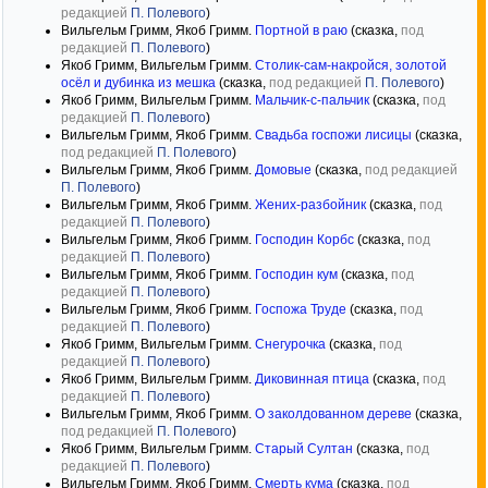
редакцией
П. Полевого
)
Вильгельм Гримм, Якоб Гримм.
Портной в раю
(сказка,
под
редакцией
П. Полевого
)
Якоб Гримм, Вильгельм Гримм.
Столик-сам-накройся, золотой
осёл и дубинка из мешка
(сказка,
под редакцией
П. Полевого
)
Якоб Гримм, Вильгельм Гримм.
Мальчик-с-пальчик
(сказка,
под
редакцией
П. Полевого
)
Вильгельм Гримм, Якоб Гримм.
Свадьба госпожи лисицы
(сказка,
под редакцией
П. Полевого
)
Вильгельм Гримм, Якоб Гримм.
Домовые
(сказка,
под редакцией
П. Полевого
)
Вильгельм Гримм, Якоб Гримм.
Жених-разбойник
(сказка,
под
редакцией
П. Полевого
)
Вильгельм Гримм, Якоб Гримм.
Господин Корбс
(сказка,
под
редакцией
П. Полевого
)
Вильгельм Гримм, Якоб Гримм.
Господин кум
(сказка,
под
редакцией
П. Полевого
)
Вильгельм Гримм, Якоб Гримм.
Госпожа Труде
(сказка,
под
редакцией
П. Полевого
)
Якоб Гримм, Вильгельм Гримм.
Снегурочка
(сказка,
под
редакцией
П. Полевого
)
Якоб Гримм, Вильгельм Гримм.
Диковинная птица
(сказка,
под
редакцией
П. Полевого
)
Вильгельм Гримм, Якоб Гримм.
О заколдованном дереве
(сказка,
под редакцией
П. Полевого
)
Якоб Гримм, Вильгельм Гримм.
Старый Султан
(сказка,
под
редакцией
П. Полевого
)
Вильгельм Гримм, Якоб Гримм.
Смерть кума
(сказка,
под