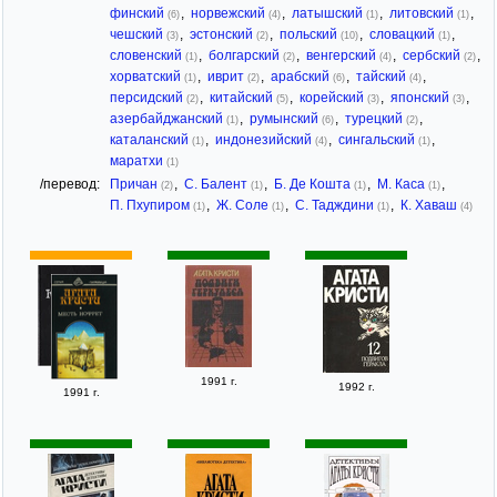
финский
,
норвежский
,
латышский
,
литовский
,
(6)
(4)
(1)
(1)
чешский
,
эстонский
,
польский
,
словацкий
,
(3)
(2)
(10)
(1)
словенский
,
болгарский
,
венгерский
,
сербский
,
(1)
(2)
(4)
(2)
хорватский
,
иврит
,
арабский
,
тайский
,
(1)
(2)
(6)
(4)
персидский
,
китайский
,
корейский
,
японский
,
(2)
(5)
(3)
(3)
азербайджанский
,
румынский
,
турецкий
,
(1)
(6)
(2)
каталанский
,
индонезийский
,
сингальский
,
(1)
(4)
(1)
маратхи
(1)
/перевод:
Причан
,
С. Балент
,
Б. Де Кошта
,
М. Каса
,
(2)
(1)
(1)
(1)
П. Пхупиром
,
Ж. Соле
,
С. Тадждини
,
К. Хаваш
(1)
(1)
(1)
(4)
1991 г.
1992 г.
1991 г.