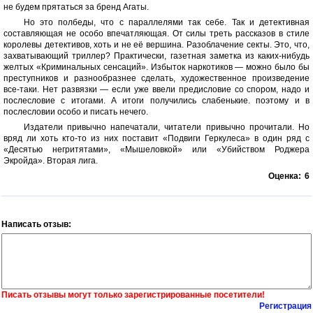
не будем прятаться за бренд Агаты.
Но это полбеды, что с параллелями так себе. Так и детективная
составляющая не особо впечатляющая. От силы треть рассказов в стиле
королевы детективов, хоть и не её вершина. Разоблачение секты. Это, что,
захватывающий триллер? Практически, газетная заметка из каких-нибудь
желтых «Криминальных сенсаций». Избыток наркотиков — можно было бы
преступников и разнообразнее сделать, художественное произведение
все-таки. Нет развязки — если уже ввели предисловие со спором, надо и
послесловие с итогами. А итоги получились слабенькие. поэтому и в
послесловии особо и писать нечего.
Издатели привычно напечатали, читатели привычно прочитали. Но
вряд ли хоть кто-то из них поставит «Подвиги Геркулеса» в один ряд с
«Десятью негритятами», «Мышеловкой» или «Убийством Роджера
Экройда». Вторая лига.
Оценка:
6
Написать отзыв:
Писать отзывы могут только зарегистрированные посетители!
Регистрация