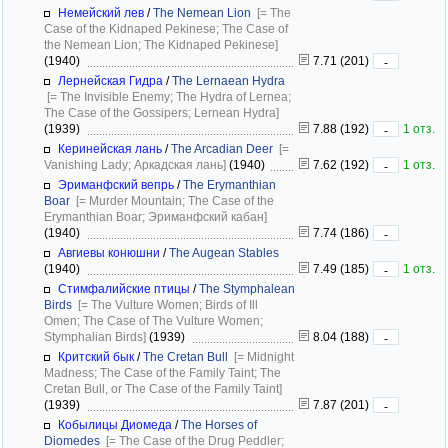
Немейский лев
/
The Nemean Lion
[= The
Case of the Kidnaped Pekinese; The Case of
the Nemean Lion; The Kidnaped Pekinese]
(1940)
7.71 (201)
-
Лернейская Гидра
/
The Lernaean Hydra
[= The Invisible Enemy; The Hydra of Lernea;
The Case of the Gossipers; Lernean Hydra]
(1939)
7.88 (192)
1 отз.
-
Керинейская лань
/
The Arcadian Deer
[=
Vanishing Lady; Аркадская лань]
(1940)
7.62 (192)
1 отз.
-
Эриманфский вепрь
/
The Erymanthian
Boar
[= Murder Mountain; The Case of the
Erymanthian Boar; Эриманфский кабан]
(1940)
7.74 (186)
-
Авгиевы конюшни
/
The Augean Stables
(1940)
7.49 (185)
1 отз.
-
Стимфалийские птицы
/
The Stymphalean
Birds
[= The Vulture Women; Birds of Ill
Omen; The Case of The Vulture Women;
Stymphalian Birds]
(1939)
8.04 (188)
-
Критский бык
/
The Cretan Bull
[= Midnight
Madness; The Case of the Family Taint; The
Cretan Bull, or The Case of the Family Taint]
(1939)
7.87 (201)
-
Кобылицы Диомеда
/
The Horses of
Diomedes
[= The Case of the Drug Peddler;