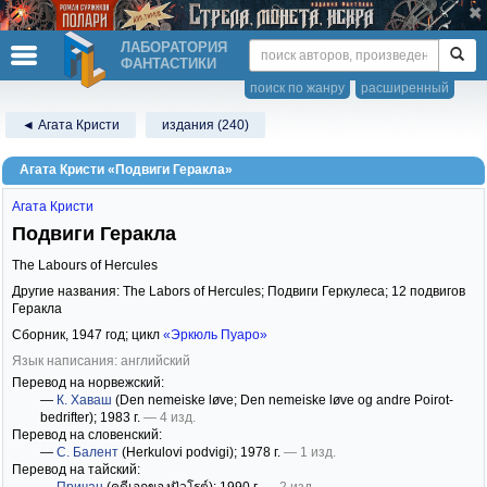
ЛАБОРАТОРИЯ
ФАНТАСТИКИ
поиск по жанру
расширенный
◄ Агата Кристи
издания (240)
Агата Кристи «Подвиги Геракла»
Агата Кристи
Подвиги Геракла
The Labours of Hercules
Другие названия: The Labors of Hercules; Подвиги Геркулеса; 12 подвигов
Геракла
Сборник,
1947
год; цикл
«Эркюль Пуаро»
Язык написания: английский
Перевод на норвежский:
—
К. Хаваш
(Den nemeiske løve; Den nemeiske løve og andre Poirot-
bedrifter)
; 1983 г.
— 4 изд.
Перевод на словенский:
—
С. Балент
(Herkulovi podvigi)
; 1978 г.
— 1 изд.
Перевод на тайский: