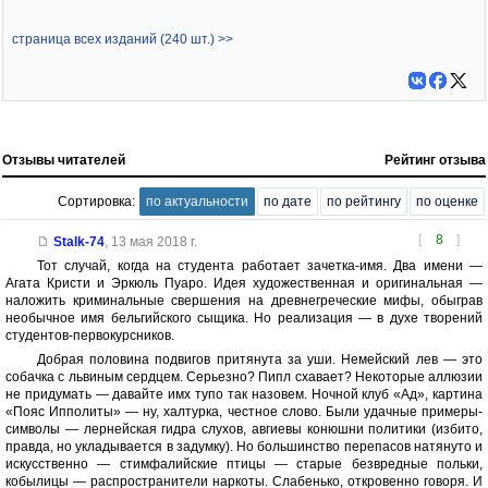
страница всех изданий (240 шт.) >>
Отзывы читателей
Рейтинг отзыва
Сортировка:
по актуальности
по дате
по рейтингу
по оценке
[
8
]
Stalk-74
,
13 мая 2018 г.
Тот случай, когда на студента работает зачетка-имя. Два имени —
Агата Кристи и Эркюль Пуаро. Идея художественная и оригинальная —
наложить криминальные свершения на древнегреческие мифы, обыграв
необычное имя бельгийского сыщика. Но реализация — в духе творений
студентов-первокурсников.
Добрая половина подвигов притянута за уши. Немейский лев — это
собачка с львиным сердцем. Серьезно? Пипл схавает? Некоторые аллюзии
не придумать — давайте имх тупо так назовем. Ночной клуб «Ад», картина
«Пояс Ипполиты» — ну, халтурка, честное слово. Были удачные примеры-
символы — лернейская гидра слухов, авгиевы конюшни политики (избито,
правда, но укладывается в задумку). Но большинство перепасов натянуто и
искусственно — стимфалийские птицы — старые безвредные польки,
кобылицы — распространители наркоты. Слабенько, откровенно говоря. И