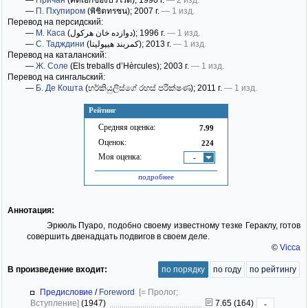
—
Причан
(คดีเอกของปัวโรต์)
; 1990 г.
— 2 изд.
—
П. Пхупиром
(พิชิตทรชน)
; 2007 г.
— 1 изд.
Перевод на персидский:
—
М. Каса
(دوازده خان هرکول)
; 1996 г.
— 1 изд.
—
С. Тадждини
(کمربند هیپولیتا)
; 2013 г.
— 1 изд.
Перевод на каталанский:
—
Ж. Соле
(Els treballs d’Hèrcules)
; 2003 г.
— 1 изд.
Перевод на сингальский:
—
Б. Де Кошта
(හර්කියුලිස්ගේ රහස් පරික්ෂණ)
; 2011 г.
— 1 изд.
Рейтинг
Средняя оценка:
7.99
Оценок:
224
Моя оценка:
-
подробнее
Аннотация:
Эркюль Пуаро, подобно своему известному тезке Гераклу, готов
совершить двенадцать подвигов в своем деле.
©
Vicca
В произведение входит:
по порядку
по году
по рейтингу
Предисловие
/
Foreword
[= Пролог;
Вступление]
(1947)
7.65 (164)
-