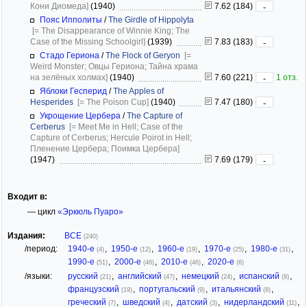
Кони Диомеда]
(1940)
7.62 (184)
-
Пояс Ипполиты
/
The Girdle of Hippolyta
[= The Disappearance of Winnie King; The
Case of the Missing Schoolgirl]
(1939)
7.83 (183)
-
Стадо Гериона
/
The Flock of Geryon
[=
Weird Monster; Овцы Гериона; Тайна храма
на зелёных холмах]
(1940)
7.60 (221)
1 отз.
-
Яблоки Гесперид
/
The Apples of
Hesperides
[= The Poison Cup]
(1940)
7.47 (180)
-
Укрощение Цербера
/
The Capture of
Cerberus
[= Meet Me in Hell; Case of the
Capture of Cerberus; Hercule Poirot in Hell;
Пленение Цербера; Поимка Цербера]
(1947)
7.69 (179)
-
Входит в:
— цикл
«Эркюль Пуаро»
Издания:
ВСЕ
(240)
/период:
1940-е
,
1950-е
,
1960-е
,
1970-е
,
1980-е
,
(4)
(12)
(19)
(25)
(31)
1990-е
,
2000-е
,
2010-е
,
2020-е
(51)
(46)
(46)
(6)
/языки:
русский
,
английский
,
немецкий
,
испанский
,
(21)
(47)
(24)
(8)
французский
,
португальский
,
итальянский
,
(19)
(9)
(8)
греческий
,
шведский
,
датский
,
нидерландский
,
(7)
(4)
(3)
(11)