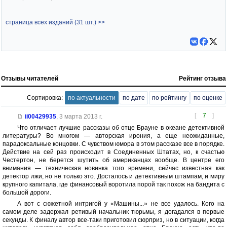
страница всех изданий (31 шт.) >>
Отзывы читателей
Рейтинг отзыва
Сортировка:
по актуальности
по дате
по рейтингу
по оценке
[
7
]
ii00429935
,
3 марта 2013 г.
Что отличает лучшие рассказы об отце Брауне в океане детективной
литературы? Во многом — авторская ирония, а еще неожиданные,
парадоксальные концовки. С чувством юмора в этом рассказе все в порядке.
Действие на сей раз происходит в Соединенных Штатах, но, к счастью
Честертон, не берется шутить об американцах вообще. В центре его
внимания — техническая новинка того времени, сейчас известная как
детектор лжи, но не только это. Досталось и детективным штампам, и миру
крупного капитала, где финансовый воротила порой так похож на бандита с
большой дороги.
А вот с сюжетной интригой у «Машины...» не все удалось. Кого на
самом деле задержал ретивый начальник тюрьмы, я догадался в первые
секунды. К финалу автор все-таки приготовил сюрприз, но в ситуации, когда