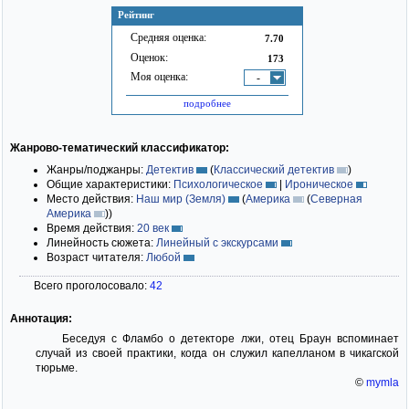
Рейтинг
Средняя оценка:
7.70
Оценок:
173
Моя оценка:
-
подробнее
Жанрово-тематический классификатор:
Жанры/поджанры:
Детектив
(
Классический детектив
)
Общие характеристики:
Психологическое
|
Ироническое
Место действия:
Наш мир (Земля)
(
Америка
(
Северная
Америка
)
)
Время действия:
20 век
Линейность сюжета:
Линейный с экскурсами
Возраст читателя:
Любой
Всего проголосовало:
42
Аннотация:
Беседуя с Фламбо о детекторе лжи, отец Браун вспоминает
случай из своей практики, когда он служил капелланом в чикагской
тюрьме.
©
mymla