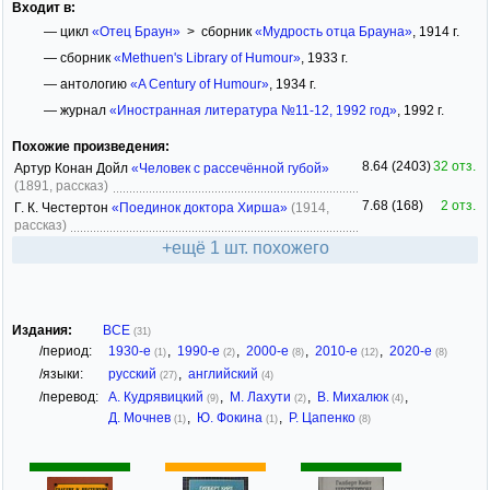
Входит в:
— цикл
«Отец Браун»
> сборник
«Мудрость отца Брауна»
, 1914 г.
— сборник
«Methuen's Library of Humour»
, 1933 г.
— антологию
«A Century of Humour»
, 1934 г.
— журнал
«Иностранная литература №11-12, 1992 год»
, 1992 г.
Похожие произведения:
8.64 (2403)
32 отз.
Артур Конан Дойл
«Человек с рассечённой губой»
(1891, рассказ)
7.68 (168)
2 отз.
Г. К. Честертон
«Поединок доктора Хирша»
(1914,
рассказ)
+ещё 1 шт. похожего
Издания:
ВСЕ
(31)
/период:
1930-е
,
1990-е
,
2000-е
,
2010-е
,
2020-е
(1)
(2)
(8)
(12)
(8)
/языки:
русский
,
английский
(27)
(4)
/перевод:
А. Кудрявицкий
,
М. Лахути
,
В. Михалюк
,
(9)
(2)
(4)
Д. Мочнев
,
Ю. Фокина
,
Р. Цапенко
(1)
(1)
(8)