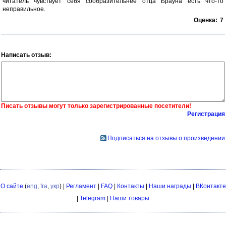
читатель чувствует себя сообразительнее отца Брауна есть что-то
неправильное.
Оценка:
7
Написать отзыв:
Писать отзывы могут только зарегистрированные посетители!
Регистрация
Подписаться на отзывы о произведении
О сайте
(
eng
,
fra
,
укр
) |
Регламент
|
FAQ
|
Контакты
|
Наши награды
|
ВКонтакте
|
Telegram
|
Наши товары