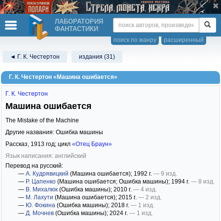
ЛАБОРАТОРИЯ
ФАНТАСТИКИ
поиск по жанру
расширенный
◄ Г. К. Честертон
издания (31)
Г. К. Честертон «Машина ошибается»
Г. К. Честертон
Машина ошибается
The Mistake of the Machine
Другие названия: Ошибка машины
Рассказ,
1913
год; цикл
«Отец Браун»
Язык написания: английский
Перевод на русский:
—
А. Кудрявицкий
(Машина ошибается)
; 1992 г.
— 9 изд.
—
Р. Цапенко
(Машина ошибается; Ошибка машины)
; 1994 г.
— 8 изд.
—
В. Михалюк
(Ошибка машины)
; 2010 г.
— 4 изд.
—
М. Лахути
(Машина ошибается)
; 2015 г.
— 2 изд.
—
Ю. Фокина
(Ошибка машины)
; 2018 г.
— 1 изд.
—
Д. Мочнев
(Ошибка машины)
; 2024 г.
— 1 изд.