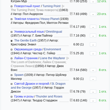
Кэтрин Мур
7.00 (253)
12 отз.
-
Поворотный пункт
/
Turning Point
[=
The Turning Point; Точка поворота]
(1963)
//
Автор: Пол Андерсон
7.83 (499)
23 отз.
-
Тяжёлая планета
/
Heavy Planet
(1939)
//
Авторы: Фредерик Пол, Милтон Ротман
6.17 (48)
1 отз.
-
Универсальный язык
/
Omnilingual
(1957)
//
Автор: Г. Бим Пайпер
7.16 (90)
6 отз.
-
The Gentle Earth
(1957)
//
Автор:
Кристофер Энвил
6.00 (1)
-
Окружающая среда
/
Environment
(1944)
//
Автор: Честер С. Гейер
5.25 (8)
1 отз.
-
Лайан-Странник
/
Liane the Wayfarer
[=
The Loom of Darkness; Лайен Странник;
Странник Лианэ]
(1950)
//
Автор: Джек
Вэнс
7.64 (580)
8 отз.
-
Spawn
(1939)
//
Автор: Питер Шуйлер
Миллер
9.00 (1)
-
Святой Дракон и георгий
/
St. Dragon
and the George
(1957)
//
Автор: Гордон
Диксон
6.78 (79)
1 отз.
-
Громы и розы
/
Thunder and Roses
(1947)
//
Автор: Теодор Старджон
6.83 (146)
6 отз.
-