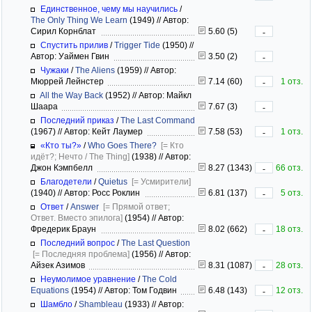
Единственное, чему мы научились
/
The Only Thing We Learn
(1949)
//
Автор:
Сирил Корнблат
5.60 (5)
-
Спустить прилив
/
Trigger Tide
(1950)
//
Автор: Уаймен Гвин
3.50 (2)
-
Чужаки
/
The Aliens
(1959)
//
Автор:
Мюррей Лейнстер
7.14 (60)
1 отз.
-
All the Way Back
(1952)
//
Автор: Майкл
Шаара
7.67 (3)
-
Последний приказ
/
The Last Command
(1967)
//
Автор: Кейт Лаумер
7.58 (53)
1 отз.
-
«Кто ты?»
/
Who Goes There?
[= Кто
идёт?; Нечто / The Thing]
(1938)
//
Автор:
Джон Кэмпбелл
8.27 (1343)
66 отз.
-
Благодетели
/
Quietus
[= Усмирители]
(1940)
//
Автор: Росс Роклин
6.81 (137)
5 отз.
-
Ответ
/
Answer
[= Прямой ответ;
Ответ. Вместо эпилога]
(1954)
//
Автор:
Фредерик Браун
8.02 (662)
18 отз.
-
Последний вопрос
/
The Last Question
[= Последняя проблема]
(1956)
//
Автор:
Айзек Азимов
8.31 (1087)
28 отз.
-
Неумолимое уравнение
/
The Cold
Equations
(1954)
//
Автор: Том Годвин
6.48 (143)
12 отз.
-
Шамбло
/
Shambleau
(1933)
//
Автор: