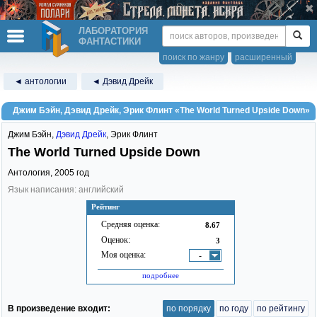
ЛАБОРАТОРИЯ
ФАНТАСТИКИ
поиск по жанру
расширенный
◄ антологии
◄ Дэвид Дрейк
Джим Бэйн, Дэвид Дрейк, Эрик Флинт «The World Turned Upside Down»
Джим Бэйн
,
Дэвид Дрейк
,
Эрик Флинт
The World Turned Upside Down
Антология,
2005
год
Язык написания: английский
Рейтинг
Средняя оценка:
8.67
Оценок:
3
Моя оценка:
-
подробнее
В произведение входит:
по порядку
по году
по рейтингу