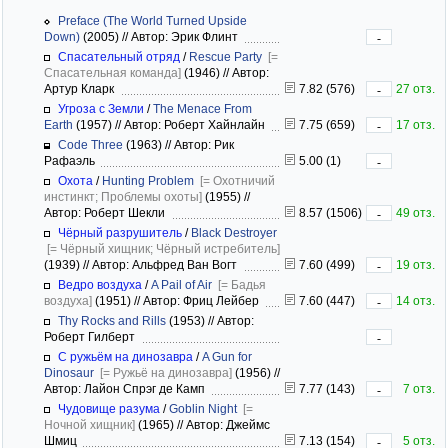
Preface (The World Turned Upside
Down)
(2005)
//
Автор: Эрик Флинт
-
Спасательный отряд
/
Rescue Party
[=
Спасательная команда]
(1946)
//
Автор:
Артур Кларк
7.82 (576)
27 отз.
-
Угроза с Земли
/
The Menace From
Earth
(1957)
//
Автор: Роберт Хайнлайн
7.75 (659)
17 отз.
-
Code Three
(1963)
//
Автор: Рик
Рафаэль
5.00 (1)
-
Охота
/
Hunting Problem
[= Охотничий
инстинкт; Проблемы охоты]
(1955)
//
Автор: Роберт Шекли
8.57 (1506)
49 отз.
-
Чёрный разрушитель
/
Black Destroyer
[= Чёрный хищник; Чёрный истребитель]
(1939)
//
Автор: Альфред Ван Вогт
7.60 (499)
19 отз.
-
Ведро воздуха
/
A Pail of Air
[= Бадья
воздуха]
(1951)
//
Автор: Фриц Лейбер
7.60 (447)
14 отз.
-
Thy Rocks and Rills
(1953)
//
Автор:
Роберт Гилберт
-
С ружьём на динозавра
/
A Gun for
Dinosaur
[= Ружьё на динозавра]
(1956)
//
Автор: Лайон Спрэг де Камп
7.77 (143)
7 отз.
-
Чудовище разума
/
Goblin Night
[=
Ночной хищник]
(1965)
//
Автор: Джеймс
Шмиц
7.13 (154)
5 отз.
-