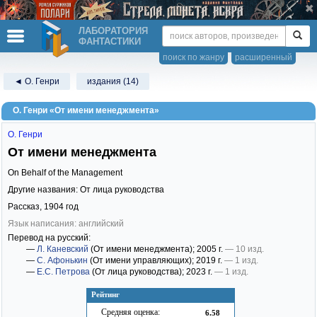
ЛАБОРАТОРИЯ
ФАНТАСТИКИ
поиск по жанру
расширенный
◄ О. Генри
издания (14)
О. Генри «От имени менеджмента»
О. Генри
От имени менеджмента
On Behalf of the Management
Другие названия: От лица руководства
Рассказ,
1904
год
Язык написания: английский
Перевод на русский:
—
Л. Каневский
(От имени менеджмента)
; 2005 г.
— 10 изд.
—
С. Афонькин
(От имени управляющих)
; 2019 г.
— 1 изд.
—
Е.С. Петрова
(От лица руководства)
; 2023 г.
— 1 изд.
Рейтинг
Средняя оценка:
6.58