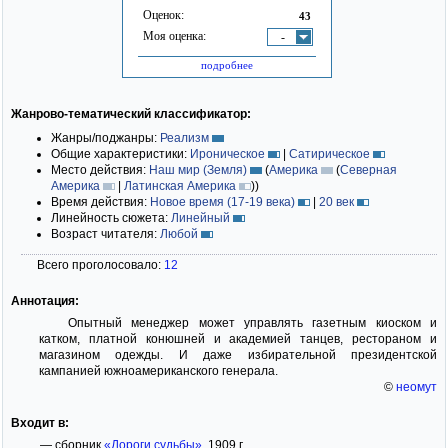
Оценок:
43
Моя оценка:
-
подробнее
Жанрово-тематический классификатор:
Жанры/поджанры:
Реализм
Общие характеристики:
Ироническое
|
Сатирическое
Место действия:
Наш мир (Земля)
(
Америка
(
Северная
Америка
|
Латинская Америка
)
)
Время действия:
Новое время (17-19 века)
|
20 век
Линейность сюжета:
Линейный
Возраст читателя:
Любой
Всего проголосовало:
12
Аннотация:
Опытный менеджер может управлять газетным киоском и
катком, платной конюшней и академией танцев, рестораном и
магазином одежды. И даже избирательной президентской
кампанией южноамериканского генерала.
©
неомут
Входит в:
— сборник
«Дороги судьбы»
, 1909 г.