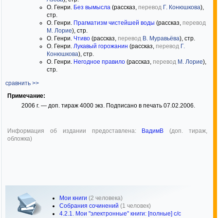
О. Генри.
Без вымысла
(рассказ,
перевод
Г. Конюшкова
),
стр.
О. Генри.
Прагматизм чистейшей воды
(рассказ,
перевод
М. Лорие
), стр.
О. Генри.
Чтиво
(рассказ,
перевод
В. Муравьёва
), стр.
О. Генри.
Лукавый горожанин
(рассказ,
перевод
Г.
Конюшкова
), стр.
О. Генри.
Негодное правило
(рассказ,
перевод
М. Лорие
),
стр.
сравнить >>
Примечание:
2006 г. — доп. тираж 4000 экз. Подписано в печать 07.02.2006.
Информация об издании предоставлена:
ВадимВ
(доп. тираж,
обложка)
Мои книги
(2 человека)
Собрания сочинений
(1 человек)
4.2.1. Мои "электронные" книги: [полные] с/с