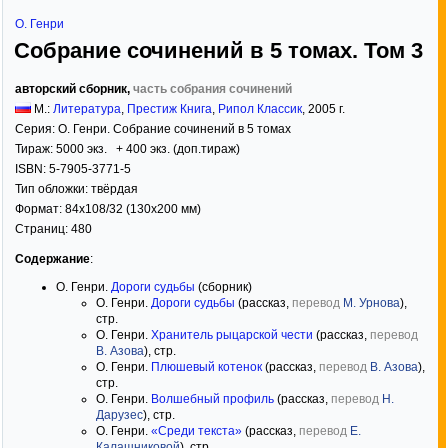
О. Генри
Собрание сочинений в 5 томах. Том 3
авторский сборник,
часть собрания сочинений
М.:
Литература
,
Престиж Книга
,
Рипол Классик
,
2005
г.
Серия:
О. Генри. Собрание сочинений в 5 томах
Тираж:
5000 экз. + 400 экз. (доп.тираж)
ISBN:
5-7905-3771-5
Тип обложки:
твёрдая
Формат:
84x108/32
(130x200 мм)
Страниц:
480
Содержание
:
О. Генри.
Дороги судьбы
(сборник)
О. Генри.
Дороги судьбы
(рассказ,
перевод
М. Урнова
),
стр.
О. Генри.
Хранитель рыцарской чести
(рассказ,
перевод
В. Азова
), стр.
О. Генри.
Плюшевый котенок
(рассказ,
перевод
В. Азова
),
стр.
О. Генри.
Волшебный профиль
(рассказ,
перевод
Н.
Дарузес
), стр.
О. Генри.
«Среди текста»
(рассказ,
перевод
Е.
Калашниковой
), стр.