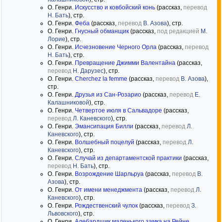
О. Генри.
Искусство и ковбойский конь
(рассказ,
перевод
Н. Бать
), стр.
О. Генри.
Феба
(рассказ,
перевод
В. Азова
), стр.
О. Генри.
Гнусный обманщик
(рассказ,
под редакцией
М.
Лорие
), стр.
О. Генри.
Исчезновение Черного Орла
(рассказ,
перевод
Н. Бать
), стр.
О. Генри.
Превращение Джимми Валентайна
(рассказ,
перевод
Н. Дарузес
), стр.
О. Генри.
Cherchez la femme
(рассказ,
перевод
В. Азова
),
стр.
О. Генри.
Друзья из Сан-Розарио
(рассказ,
перевод
Е.
Калашниковой
), стр.
О. Генри.
Четвертое июля в Сальвадоре
(рассказ,
перевод
Л. Каневского
), стр.
О. Генри.
Эмансипация Билли
(рассказ,
перевод
Л.
Каневского
), стр.
О. Генри.
Волшебный поцелуй
(рассказ,
перевод
Л.
Каневского
), стр.
О. Генри.
Случай из департаментской практики
(рассказ,
перевод
Н. Бать
), стр.
О. Генри.
Возрождение Шарльруа
(рассказ,
перевод
В.
Азова
), стр.
О. Генри.
От имени менеджмента
(рассказ,
перевод
Л.
Каневского
), стр.
О. Генри.
Рождественский чулок
(рассказ,
перевод
З.
Львовского
), стр.
О. Генри.
Алебардщик маленького замка на Рейне