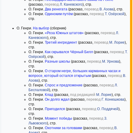
(рассказ,
перевод
Л. Каневского
), стр.
О. Генри.
Два ренегата
(рассказ,
перевод
В. Азова
), стр.
О. Генри.
Одиноким путём
(рассказ,
перевод
Т. Озёрской
),
стр.
О. Генри.
На выбор
(сборник)
О. Генри.
«Роза Южных штатов»
(рассказ,
перевод
Л.
Каневского
), стр.
О. Генри.
Третий ингредиент
(рассказ,
перевод
М. Лорие
),
стр.
О. Генри.
Как скрывался Чёрный Билл
(рассказ,
перевод
Т.
Озёрской
), стр.
О. Генри.
Разные школы
(рассказ,
перевод
М. Урнова
),
стр.
О. Генри.
О старом негре, больших карманных часах и
вопросе, который остался открытым
(рассказ,
перевод
В.
Азова
), стр.
О. Генри.
Спрос и предложение
(рассказ,
перевод
Л.
Беспаловой
), стр.
О. Генри.
Клад
(рассказ,
под редакцией
М. Лорие
), стр.
О. Генри.
Он долго ждал
(рассказ,
перевод
Г. Конюшкова
),
стр.
О. Генри.
Пригодился
(рассказ,
перевод
О. Поддячей
),
стр.
О. Генри.
Момент победы
(рассказ,
перевод
З.
Львовского
), стр.
О. Генри.
Охотники за головами
(рассказ,
перевод
В.
Азова
), стр.