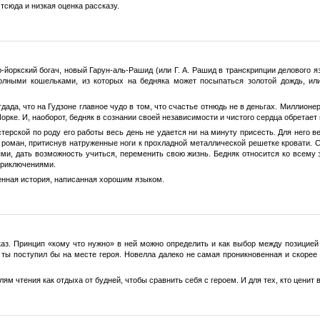
Отсюда и низкая оценка рассказу.
йоркский богач, новый Гарун-аль-Рашид (или Г. А. Рашид в транскрипции делового 
олными кошельками, из которых на бедняка может посыпаться золотой дождь, или
гдада, что на Гудзоне главное чудо в том, что счастье отнюдь не в деньгах. Миллион
ке. И, наоборот, бедняк в сознании своей независимости и чистого сердца обретает 
ерской по роду его работы весь день не удается ни на минуту присесть. Для него в
 роман, притиснув натруженные ноги к прохладной металлической решетке кровати. С
ями, дать возможность учиться, переменить свою жизнь. Бедняк относится ко всем
приключениями.
енная история, написанная хорошим языком.
аз. Принцип «кому что нужно» в ней можно определить и как выбор между позицией
 ты поступил бы на месте героя. Новелла далеко не самая проникновенная и скорее
м чтения как отдыха от будней, чтобы сравнить себя с героем. И для тех, кто ценит 