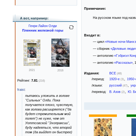
Примечание:
На русском языке под назва
А вот, например:
Генри Лайон Олди
Пленник железной горы
Входит в:
— цикл
«Новые ночи Манхэ
— сборник
«Деловые люди
— антологию
«Гэбриэл Кон
— антологию
«Рассказы»
, 
2021
2016
Издания:
ВСЕ
(48)
/период:
1920-е
,
1950
(3)
Рейтинг:
7.81
(216)
/языки:
русский
,
ук
(47)
fraist
:
/перевод:
В. Азов
,
Ю. Б
(2)
пытаюсь уложить в голове
"Сильных" Олди. Пока
получается плохо, чувствую,
как голова расширяется ("да
будет стремительным мой
полет") не хуже, чем от
Уоттсовской "Эхопраксии",
буду надеяться, что второй
том (да выйдет он быстрее)