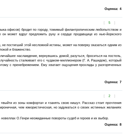
Оценка:
4
[
5
]
языка офисов) бродит по городу, томимый филантропическим любопытством и
 он может вдруг предложить руку и сердце продавщице из нью-йоркского
ер, не постигший этой несложной истины, может на поверку оказаться одним из
покой и блаженство.
еличайшее наслаждение, вернувшись домой, разуться, броситься на постель,
лучайность сталкивает его с чудаком-миллионером (Г. А. Рашидом), который
у этому с пренебрежением. Ему хватает ощущения прохлады у разгоряченных
Оценка:
7
[
2
]
 «выйти из зоны комфорта» и «занять свою нишу». Рассказ стоит прочтения
 ироничная, чем юмористическая, но задуматься о своих истинных желаниях
в новеллах О.Генри неожиданные повороты судеб и героев и их выбор.
Оценка:
8