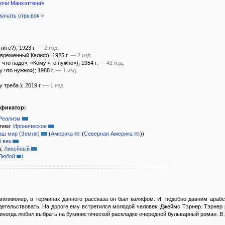
очи Манхэттена»
качать отрывок >
тите?)
; 1923 г.
— 2 изд.
временный Калиф)
; 1925 г.
— 2 изд.
 что надо»; «Кому что нужно»)
; 1954 г.
— 42 изд.
у что нужно»)
; 1988 г.
— 1 изд.
у треба )
; 2019 г.
— 1 изд.
ификатор:
Реализм
тики:
Ироническое
аш мир (Земля)
(
Америка
(
Северная Америка
)
)
0 век
а:
Линейный
Любой
миллионер, в терминах данного рассказа он был калифом. И, подобно давним арабс
одетельствовать. На дороге ему встретился молодой человек, Джеймс Тэрнер. Тэрнер
 иногда любил выбрать на букинистической раскладке очередной бульварный роман. В 