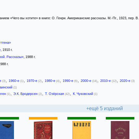
нием «Чего вы хотите» в книге: О. Генри. Американские рассказы. М.-Пг., 1923, пер. В.
ттена»
»
, 1910 г.
рой. Рассказы»
, 1988 г.
1988 г.
-е
,
1960-е
,
1970-е
,
1980-е
,
1990-е
,
2000-е
,
2010-е
,
2020-е
(3)
(1)
(2)
(4)
(6)
(14)
(12)
(3)
раинский
(1)
еген
,
Э.К. Бродерсен
,
Т. Озёрская
,
К. Чуковский
(1)
(2)
(42)
(1)
+ещё 5 изданий