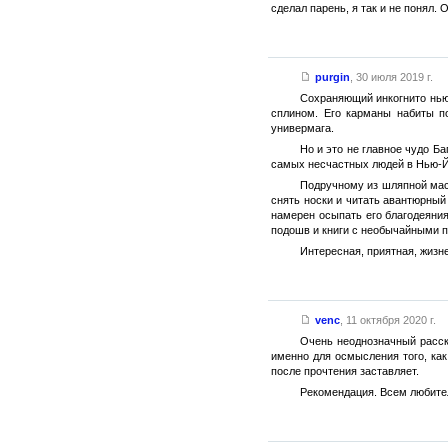
сделал парень, я так и не понял. 
purgin
,
30 июля 2019 г.
Сохраняющий инкогнито нью-
сплином. Его карманы набиты п
универмага.
Но и это не главное чудо Ба
самых несчастных людей в Нью-Йор
Подручному из шляпной маст
снять носки и читать авантюрный
намерен осыпать его благодеяни
подошв и книги с необычайными 
Интересная, приятная, жизн
venc
,
11 октября 2020 г.
Очень неоднозначный расск
именно для осмысления того, как
после прочтения заставляет.
Рекомендация. Всем любителя