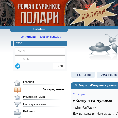
fantlab ru
регистрация
|
забыли пароль?
вход
OK
◄ О. Генри
издания (48)
Главная
О. Генри ««Кому что нужно»»
Авторы, книги
О. Генри
Новинки и планы
«Кому что нужно»
Награды, премии
«What You Want»
Рейтинги
Другие названия: Чего вы хотит