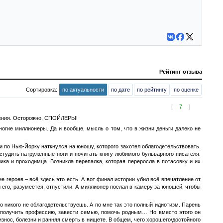
Рейтинг отзыва
Сортировка:
по актуальности
по дате
по рейтингу
по оценке
[
7
]
едения. Осторожно, СПОЙЛЕРЫ!
ногие миллионеры. Да и вообще, мысль о том, что в жизни деньги далеко не
 по Нью-Йорку наткнулся на юношу, которого захотел облагодетельствовать.
студить натруженные ноги и почитать книгу любимого бульварного писателя.
ка и проходимца. Возникла перепалка, которая переросла в потасовку и их
 героев – всё здесь это есть. А вот финал истории убил всё впечатление от
 его, разумеется, отпустили. А миллионер послал в камеру за юношей, чтобы
но никого не облагодетельствуешь. А по мне так это полный идиотизм. Парень
, получить профессию, завести семью, помочь родным… Но вместо этого он
износ, болезни и ранняя смерть в нищете. В общем, чего хорошего/достойного