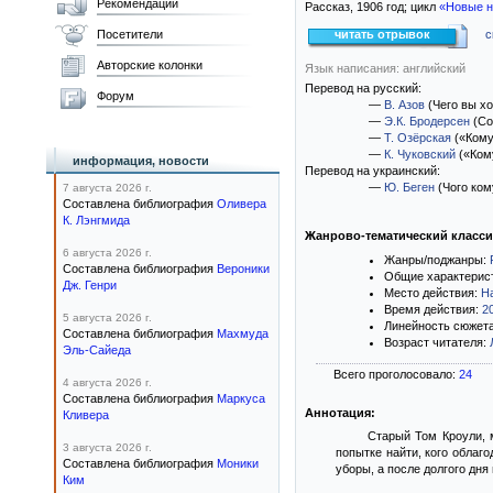
Рекомендации
Рассказ,
1906
год; цикл
«Новые н
Посетители
читать отрывок
с
Авторские колонки
Язык написания: английский
Перевод на русский:
Форум
—
В. Азов
(Чего вы хо
—
Э.К. Бродерсен
(Со
—
Т. Озёрская
(«Кому
—
К. Чуковский
(«Ком
информация, новости
Перевод на украинский:
—
Ю. Беген
(Чого ком
7 августа 2026 г.
Составлена библиография
Оливера
К. Лэнгмида
Жанрово-тематический класс
6 августа 2026 г.
Жанры/поджанры:
Составлена библиография
Вероники
Общие характерис
Дж. Генри
Место действия:
Н
Время действия:
2
5 августа 2026 г.
Линейность сюжет
Составлена библиография
Махмуда
Возраст читателя:
Эль-Сайеда
Всего проголосовало:
24
4 августа 2026 г.
Составлена библиография
Маркуса
Аннотация:
Кливера
Старый Том Кроули, 
3 августа 2026 г.
попытке найти, кого облаг
Составлена библиография
Моники
уборы, а после долгого дня
Ким