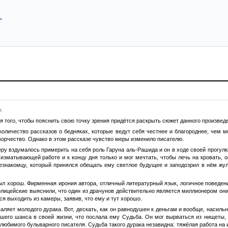
>
г.
ля того, чтобы пояснить свою точку зрения придётся раскрыть сюжет данного произв
количество рассказов о бедняках, которые ведут себя честнее и благороднее, чем м
творчество. Однако в этом рассказе чувство меры изменило писателю.
у вздумалось примерить на себя роль Гаруна аль-Рашида и он в ходе своей прогулки
изматывающей работе и к концу дня только и мог мечтать, чтобы лечь на кровать, о
езнакомцу, который принялся обещать ему светлое будущее и заподозрил в нём жули
ыл хорош. Фирменная ирония автора, отличный литературный язык, логичное поведение
полицейские выяснили, что один из драчунов действительно является миллионером они
ся выходить из камеры, заявив, что ему и тут хорошо.
аляет молодого дурака. Вот, дескать, как он равнодушен к деньгам и вообще, насиль
чшего шанса в своей жизни, что послала ему Судьба. Он мог вырваться из нищеты
 любимого бульварного писателя. Судьба такого дурака незавидна: тяжёлая работа на 