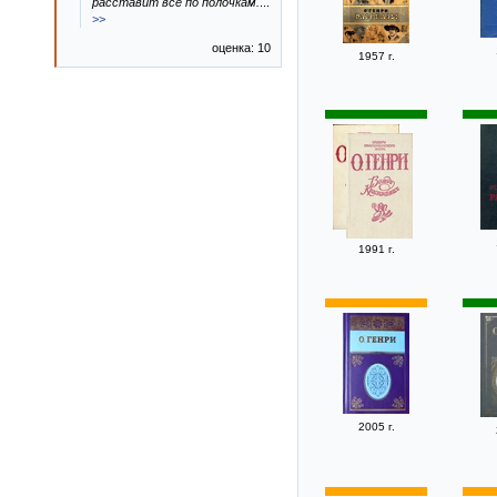
расставит все по полочкам.
...
>>
оценка: 10
1957 г.
1991 г.
2005 г.