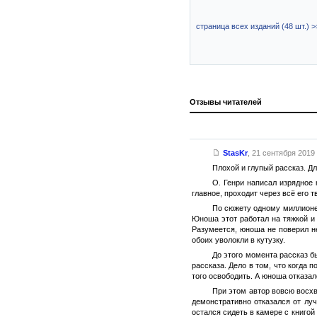
страница всех изданий (48 шт.) >
Отзывы читателей
StasKr
,
21 сентября 2019 
Плохой и глупый рассказ. Д
О. Генри написал изрядное 
главное, проходит через всё его 
По сюжету одному миллионер
Юноша этот работал на тяжкой и 
Разумеется, юноша не поверил н
обоих уволокли в кутузку.
До этого момента рассказ б
рассказа. Дело в том, что когда 
того освободить. А юноша отказал
При этом автор вовсю восхв
демонстративно отказался от лу
остался сидеть в камере с книгой