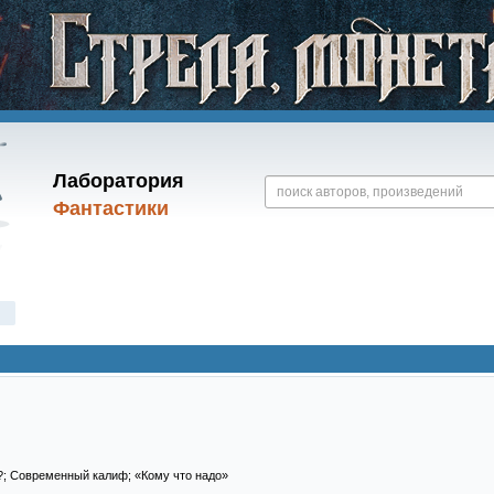
Лаборатория
Фантастики
е?; Современный калиф; «Кому что надо»