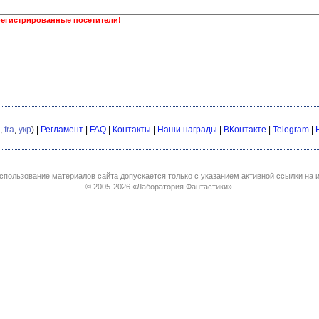
регистрированные посетители!
,
fra
,
укр
) |
Регламент
|
FAQ
|
Контакты
|
Наши награды
|
ВКонтакте
|
Telegram
|
спользование материалов сайта допускается только с указанием активной ссылки на и
© 2005-2026
«Лаборатория Фантастики»
.