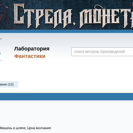
Лаборатория
Фантастики
ания (12)
 Мишень в шляпе; Цена молчания