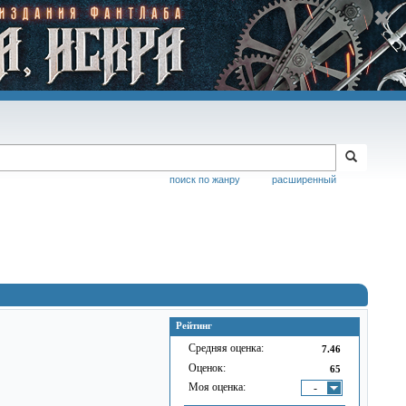
поиск по жанру
расширенный
Рейтинг
Средняя оценка:
7.46
Оценок:
65
Моя оценка:
-