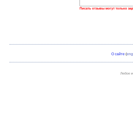
Писать отзывы могут только за
О сайте
(
eng
Любое и