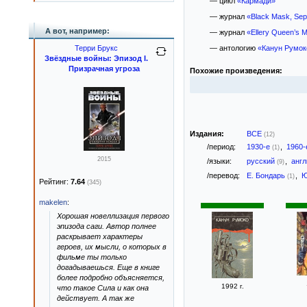
— цикл
«Кармади»
— журнал
«Black Mask, Se
А вот, например:
— журнал
«Ellery Queen’s M
Терри Брукс
— антологию
«Канун Румок
Звёздные войны: Эпизод I.
Призрачная угроза
Похожие произведения:
Издания:
ВСЕ
(12)
/период:
1930-е
,
1960
(1)
2015
/языки:
русский
,
анг
(9)
/перевод:
Е. Бондарь
,
Ю
(1)
Рейтинг:
7.64
(345)
makelen
:
Хорошая новеллизация первого
эпизода саги. Автор полнее
раскрывает характеры
героев, их мысли, о которых в
фильме ты только
догадываешься. Еще в книге
более подробно объясняется,
1992 г.
что такое Сила и как она
действует. А так же