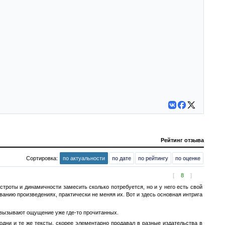
Рейтинг отзыва
Сортировка:
по актуальности
по дате
по рейтингу
по оценке
[
8
]
роты и динамичности замесить сколько потребуется, но и у него есть свой
ванию произведениях, практически не меняя их. Вот и здесь основная интрига
е вызывают ощущение уже где-то прочитанных.
одни и те же тексты, скорее элементарно продавал в разные издательства в