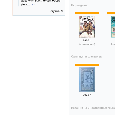
присутствует много юмора
(чего
...
>>
Периодика:
оценка: 9
1936 г.
(английский)
(ан
Самиздат и фэнзины:
2023 г.
Издания на иностранных язык