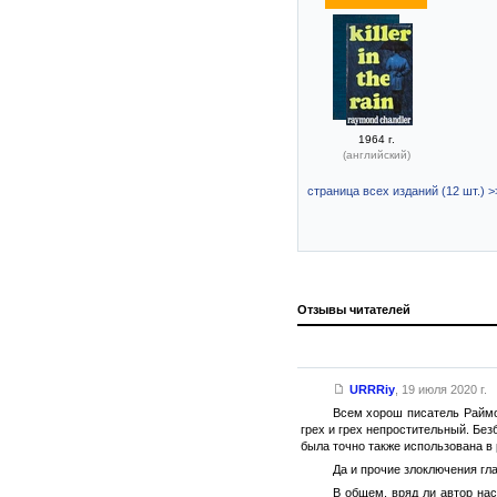
1964 г.
(английский)
страница всех изданий (12 шт.) >
Отзывы читателей
URRRiy
,
19 июля 2020 г.
Всем хорош писатель Раймон
грех и грех непростительный. Без
была точно также использована в 
Да и прочие злоключения гл
В общем, вряд ли автор нас