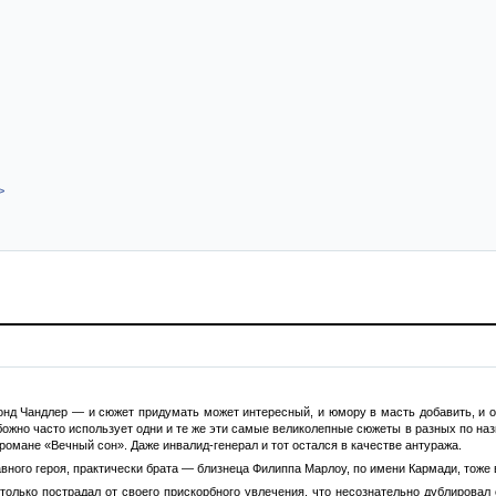
>
д Чандлер — и сюжет придумать может интересный, и юмору в масть добавить, и ост
божно часто использует одни и те же эти самые великолепные сюжеты в разных по наз
романе «Вечный сон». Даже инвалид-генерал и тот остался в качестве антуража.
авного героя, практически брата — близнеца Филиппа Марлоу, по имени Кармади, тож
только пострадал от своего прискорбного увлечения, что несознательно дублировал 