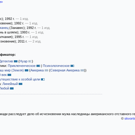
и»
с)
; 1992 г.
— 1 изд.
овение)
; 1992 г.
— 1 изд.
манец
(Занавес)
; 1992 г.
— 1 изд.
ь в шляпе)
; 1993 г.
— 1 изд.
лчания)
; 1995 г.
— 1 изд.
зновение)
; 2011 г.
— 2 изд.
ификатор:
Детектив
(
Нуар
)
тики:
Приключенческое
|
Психологическое
аш мир (Земля)
(
Америка
(
Северная Америка
)
)
0 век
утешествие к особой цели
а:
Линейный
Любой
мади расследует дело об исчезновении мужа наследницы американского отставного г
©
skvort