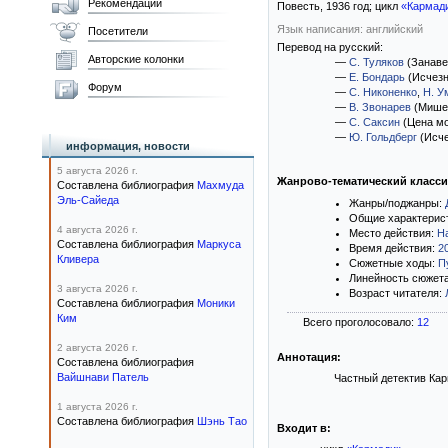
Рекомендации
Повесть,
1936
год; цикл
«Кармад
Язык написания: английский
Посетители
Перевод на русский:
Авторские колонки
—
С. Туляков
(Занаве
—
Е. Бондарь
(Исчезн
Форум
—
С. Никоненко
,
Н. У
—
В. Звонарев
(Мишен
—
С. Саксин
(Цена мо
—
Ю. Гольдберг
(Исче
информация, новости
5 августа 2026 г.
Жанрово-тематический класс
Составлена библиография
Махмуда
Эль-Сайеда
Жанры/поджанры:
Общие характерис
4 августа 2026 г.
Место действия:
Н
Составлена библиография
Маркуса
Время действия:
2
Кливера
Сюжетные ходы:
П
Линейность сюжет
3 августа 2026 г.
Возраст читателя:
Составлена библиография
Моники
Ким
Всего проголосовало:
12
2 августа 2026 г.
Аннотация:
Составлена библиография
Вайшнави Патель
Частный детектив Кар
1 августа 2026 г.
Составлена библиография
Шэнь Тао
Входит в: