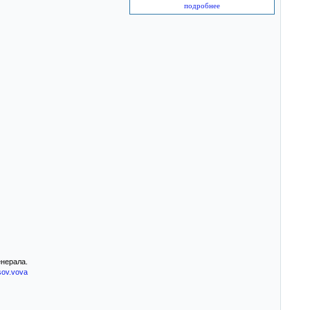
подробнее
енерала.
sov.vova