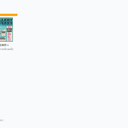
1965 г.
глийский)
ах: