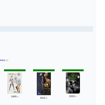
анец
(1)
2020 г.
1995 г.
2011 г.