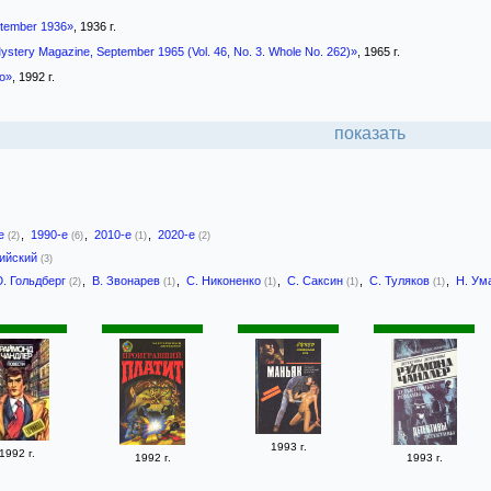
ptember 1936»
, 1936 г.
ystery Magazine, September 1965 (Vol. 46, No. 3. Whole No. 262)»
, 1965 г.
о»
, 1992 г.
показать
-е
,
1990-е
,
2010-е
,
2020-е
(2)
(6)
(1)
(2)
лийский
(3)
. Гольдберг
,
В. Звонарев
,
С. Никоненко
,
С. Саксин
,
С. Туляков
,
Н. Ум
(2)
(1)
(1)
(1)
(1)
1993 г.
1992 г.
1992 г.
1993 г.