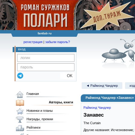
fantlab ru
регистрация
|
забыли пароль?
вход
OK
◄ Раймонд Чандлер
изд
Главная
Раймонд Чандлер «Занавес»
Авторы, книги
Раймонд Чандлер
Новинки и планы
Занавес
Награды, премии
The Curtain
Рейтинги
Другие названия: Исчезновение;