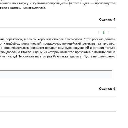
ижаясь по статусу к жуликам-копировщикам (и такая идея — производства
вана в разных произведениях).
Оценка:
4
[
6
]
ольше поражаюсь, в самом хорошем смысле этого слова. Этот рассказ должен
, хардбойлд, классический процедурал, полицейский детектив, да триллер,
но сногсшибательным финалом подарит вам бурю ощущений и оставит только
ытий довольно тяжело. Сцены из истории намертво врезаются в память: сцена
 лет назад! Персонажи на этот раз Рэю также удались. Пусть не филигранно
Оценка:
9