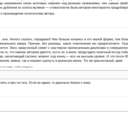
ды напряжения своих мозговых извилин под разными названиями, тем самым прибл
 дублонов из золота жуликов — стоматологов была автором многократно продублиро
то произведение почитателям автора.
.
... кхм. Нечего сказать, порадовал! Чем больше копаюсь в его малой форме, тем б
инального жанра. Причем, без разницы, какое ответвление вы предпочитаете. Нуар
танется. Лихо закрученный сюжет с мастерски прописанными диалогами и совершен
на то, что намеки автором даются, пусть их и мало, предугадать конечный исход соб
де, нагнетающий саспенс момент под конец — все на высшем уровне. И это почти 80
ренние, живые, так и норовят шагнуть в реальную жизнь. Тот же красноглазый, даже
те по нему, чтобы увидеть)
л, интересный персонаж вышел.
взять и про-чи-тать. Если не идеал, то довольно близко к нему.