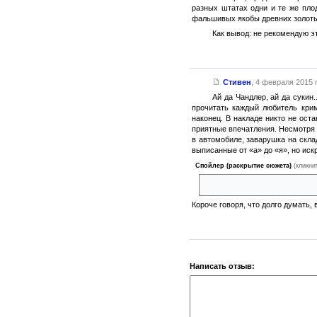
разных штатах одни и те же пло
фальшивых якобы древних золотых
Как вывод: не рекомендую э
Стивен
,
4 февраля 2015 г
Ай да Чандлер, ай да сукин
прочитать каждый любитель крим
наконец. В накладе никто не ос
приятные впечатления. Несмотря 
в автомобиле, заварушка на скла
выписанные от «а» до «я», но иск
Спойлер (раскрытие сюжета)
(кликни
жаль было, когда Тед его уби
Короче говоря, что долго думать, 
Написать отзыв: