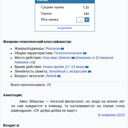
Рейтинг
Средняя оценка:
7.25
Оценок:
143
Моя оценка:
-
подробнее
Жанрово-тематический классификатор:
Жанры/поджанры:
Реализм
Общие характеристики:
Психологическое
Место действия:
Наш мир (Земля)
(
Америка
(
Северная
Америка
)
)
Время действия:
Новое время (17-19 века)
Линейность сюжета:
Линейный с экскурсами
Возраст читателя:
Любой
Всего проголосовало:
29
Аннотация:
Амос Эберсаш — богатый филантроп, но, когда на склоне лет
он сам нуждается в помощи, то наталкивается на глухую стену
равнодушия. «От добра добра не ищут»
©
nostromo 2015
Входит в: