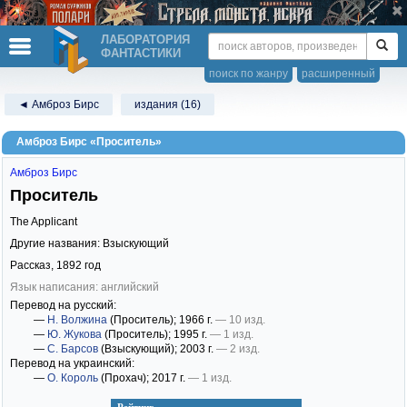
ЛАБОРАТОРИЯ
ФАНТАСТИКИ
поиск по жанру
расширенный
◄ Амброз Бирс
издания (16)
Амброз Бирс «Проситель»
Амброз Бирс
Проситель
The Applicant
Другие названия: Взыскующий
Рассказ,
1892
год
Язык написания: английский
Перевод на русский:
—
Н. Волжина
(Проситель)
; 1966 г.
— 10 изд.
—
Ю. Жукова
(Проситель)
; 1995 г.
— 1 изд.
—
С. Барсов
(Взыскующий)
; 2003 г.
— 2 изд.
Перевод на украинский:
—
О. Король
(Прохач)
; 2017 г.
— 1 изд.