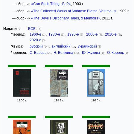
— сборник
«Can Such Things Be?»
, 1903 г.
— сборник
«The Collected Works of Ambrose Bierce. Volume II»
, 1909 г.
— сборник
«The Devil’s Dictionary, Tales, & Memoirs»
, 2011 г.
Издания:
ВСЕ
(16)
/период:
1960-е
,
1980-е
,
1990-е
,
2000-е
,
2010-е
,
(1)
(1)
(2)
(4)
(5)
2020-е
(3)
/языки:
русский
,
английский
,
украинский
(14)
(1)
(1)
/перевод:
С. Барсов
,
Н. Волжина
,
Ю. Жукова
,
О. Король
(2)
(10)
(1)
(1)
1966 г.
1989 г.
1995 г.