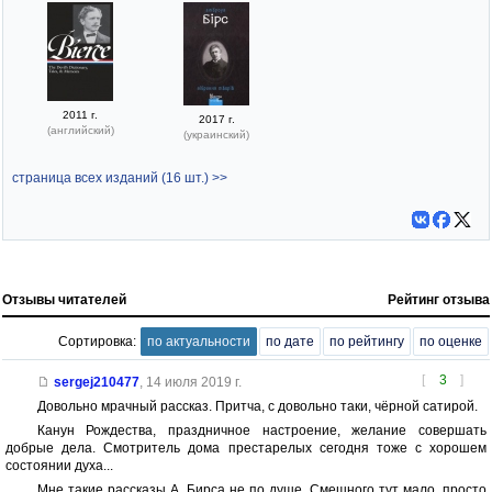
2011 г.
2017 г.
(английский)
(украинский)
страница всех изданий (16 шт.) >>
Отзывы читателей
Рейтинг отзыва
Сортировка:
по актуальности
по дате
по рейтингу
по оценке
[
3
]
sergej210477
,
14 июля 2019 г.
Довольно мрачный рассказ. Притча, с довольно таки, чёрной сатирой.
Канун Рождества, праздничное настроение, желание совершать
добрые дела. Смотритель дома престарелых сегодня тоже с хорошем
состоянии духа...
Мне такие рассказы А. Бирса не по душе. Смешного тут мало, просто