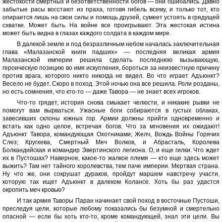
жестокости смертных и безответственности богов — они ошибались. Давно
забытые расы восстают из праха, готовя гибель всему, и только тот, кто
опирается лишь на свои силы и помощь друзей, сумеет устоять в грядущей
схватке. Может быть. На войне все проигрывают. Эта жестокая истина
может быть видна в глазах каждого солдата в каждом мире.
В далекой земле и под безразличным небом началась заключительная
глава «Малазанской книги падших» — последняя великая армия
Малазанской империи решила сделать последнюю вызывающую,
героическую позицию во имя искупления, бороться за неизвестную причину
против врага, которого никто никогда не видел. Во что играет Адъюнкт?
Весело не будет. Скоро в поход. Этой ночью она все решила. Роли розданы,
но есть сомнения, что кто-то — даже Тавора — не знает всех игроков.
Что-то грядет, история снова смыкает челюсти, и никакие рывки не
помогут вам вырваться. Ужасные боги собираются в густых облаках,
завесивших склоны южных гор. Армии должны прийти одновременно и
встать как одно целое, встречая богов. Что за мгновения их ожидают!
Адъюнкт Тавора, командующая Охотниками; Желч, Вождь Войны Горячих
Слез; Кругхева, Смертный Меч Волков, и Абрасталь, Королева
Болкандийская и командир Эвертинского легиона. О, и еще гилки. Что ждет
их в Пустошах? Наверное, какое-то жалкое племя — кто еще здесь может
выжить? Там нет тайного королевства, тем паче империи. Мертвая страна.
Ну что же, они сокрушат дураков, пройдут маршем навстречу участи,
которую так ищет Адъюнкт в далеком Колансе. Хоть бы раз удастся
окропить меч кровью?
И так армия Таворы Паран начинает свой поход в восточные Пустоши,
преследуя цели, которые любому показались бы безумной и смертельно
опасной — если бы хоть кто-то, кроме командующей, знал эти цели. Вы