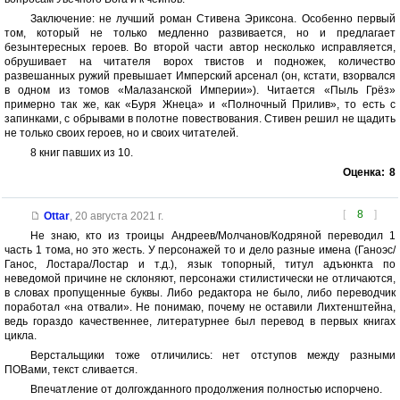
Заключение: не лучший роман Стивена Эриксона. Особенно первый
том, который не только медленно развивается, но и предлагает
безынтересных героев. Во второй части автор несколько исправляется,
обрушивает на читателя ворох твистов и подножек, количество
развешанных ружий превышает Имперский арсенал (он, кстати, взорвался
в одном из томов «Малазанской Империи»). Читается «Пыль Грёз»
примерно так же, как «Буря Жнеца» и «Полночный Прилив», то есть с
запинками, с обрывами в полотне повествования. Стивен решил не щадить
не только своих героев, но и своих читателей.
8 книг павших из 10.
Оценка:
8
[
8
]
Ottar
,
20 августа 2021 г.
Не знаю, кто из троицы Андреев/Молчанов/Кодряной переводил 1
часть 1 тома, но это жесть. У персонажей то и дело разные имена (Ганоэс/
Ганос, Лостара/Лостар и т.д.), язык топорный, титул адъюнкта по
неведомой причине не склоняют, персонажи стилистически не отличаются,
в словах пропущенные буквы. Либо редактора не было, либо переводчик
поработал «на отвали». Не понимаю, почему не оставили Лихтенштейна,
ведь гораздо качественнее, литературнее был перевод в первых книгах
цикла.
Верстальщики тоже отличились: нет отступов между разными
ПОВами, текст сливается.
Впечатление от долгожданного продолжения полностью испорчено.