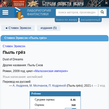
ЛАБОРАТОРИЯ
ФАНТАСТИКИ
поиск по жанру
расширенный
◄ Стивен Эриксон
издания (5)
Стивен Эриксон «Пыль грёз»
Стивен Эриксон
Пыль грёз
Dust of Dreams
Другие названия: Пыль Снов
Роман,
2009
год; цикл
«Малазанская империя»
Язык написания: английский
Перевод на русский:
—
А. Андреев
,
М. Молчанов
,
П. Кодряной
(Пыль грёз)
; 2021 г.
— 2 изд.
Рейтинг
Средняя оценка:
8.46
Оценок:
368