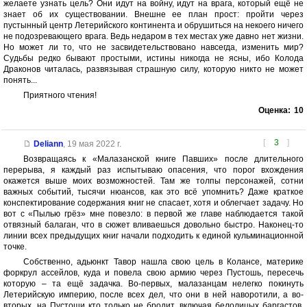
желаете узнать цель? Они идут на войну, идут на врага, который ещё не
знает об их существовании. Внешне ее план прост: пройти через
пустынный центр Летерийского континента и обрушиться на некоего ничего
не подозревающего врага. Ведь недаром в тех местах уже давно нет жизни.
Но может ли то, что не засвидетельствовано навсегда, изменить мир?
Судьбы редко бывают простыми, истины никогда не ясны, ибо Колода
Драконов читалась, развязывая страшную силу, которую никто не может
понять...
Приятного чтения!
Оценка:
10
[
3
]
Deliann
,
19 мая 2022 г.
Возвращаясь к «Малазанской книге Павших» после длительного
перерыва, я каждый раз испытываю опасения, что порог вхождения
окажется выше моих возможностей. Там же толпы персонажей, сотни
важных событий, тысячи нюансов, как это всё упомнить? Даже краткое
конспектирование содержания книг не спасает, хотя и облегчает задачу. Но
вот с «Пылью грёз» мне повезло: в первой же главе наблюдается такой
отвязный балаган, что в сюжет вливаешься довольно быстро. Наконец-то
линии всех предыдущих книг начали подходить к единой кульминационной
точке.
Собственно, адьюнкт Тавор нашла свою цель в Колансе, материке
форкрул ассейлов, куда и повела свою армию через Пустошь, пересечь
которую – та ещё задачка. Во-первых, малазанцам нелегко покинуть
Летерийскую империю, после всех дел, что они в ней наворотили, а во-
вторых, на Пустоши кто только не бродит, включая белолицых баргастов,