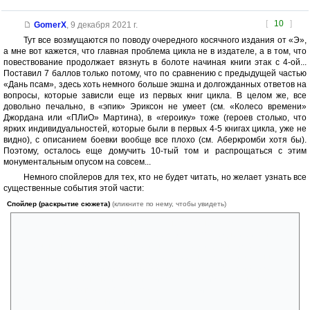
[
10
]
GomerX
,
9 декабря 2021 г.
Тут все возмущаются по поводу очередного косячного издания от «Э»,
а мне вот кажется, что главная проблема цикла не в издателе, а в том, что
повествование продолжает вязнуть в болоте начиная книги этак с 4-ой...
Поставил 7 баллов только потому, что по сравнению с предыдущей частью
«Дань псам», здесь хоть немного больше экшна и долгожданных ответов на
вопросы, которые зависли еще из первых книг цикла. В целом же, все
довольно печально, в «эпик» Эриксон не умеет (см. «Колесо времени»
Джордана или «ПЛиО» Мартина), в «героику» тоже (героев столько, что
ярких индивидуальностей, которые были в первых 4-5 книгах цикла, уже не
видно), с описанием боевки вообще все плохо (см. Аберкромби хотя бы).
Поэтому, осталось еще домучить 10-тый том и распрощаться с этим
монументальным опусом на совсем...
Немного спойлеров для тех, кто не будет читать, но желает узнать все
существенные события этой части:
Спойлер (раскрытие сюжета)
(кликните по нему, чтобы увидеть)
Нам расскажут, почему Красная маска не подошел Че'Малям в
качестве дестрианта (верховного жреца). Для последней битвы
ящеры нашли себе нового дестрианта, который добыл им 2-х
малазанцев из Мостожегов в качестве Смертного меча и Кованного
щита. Ящеры Че'Мали из древне воевали с Кен На'Руками (тоже
ящеры, только меньше и с другим видом магии), и малазанцы в
качестве чемпионов Че'Малей помогают справиться им с этим врагом.
Собственно на этом книга и заканчивается.