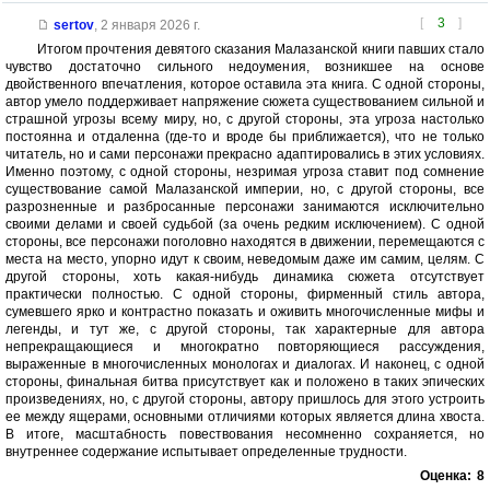
[
3
]
sertov
,
2 января 2026 г.
Итогом прочтения девятого сказания Малазанской книги павших стало
чувство достаточно сильного недоумения, возникшее на основе
двойственного впечатления, которое оставила эта книга. С одной стороны,
автор умело поддерживает напряжение сюжета существованием сильной и
страшной угрозы всему миру, но, с другой стороны, эта угроза настолько
постоянна и отдаленна (где-то и вроде бы приближается), что не только
читатель, но и сами персонажи прекрасно адаптировались в этих условиях.
Именно поэтому, с одной стороны, незримая угроза ставит под сомнение
существование самой Малазанской империи, но, с другой стороны, все
разрозненные и разбросанные персонажи занимаются исключительно
своими делами и своей судьбой (за очень редким исключением). С одной
стороны, все персонажи поголовно находятся в движении, перемещаются с
места на место, упорно идут к своим, неведомым даже им самим, целям. С
другой стороны, хоть какая-нибудь динамика сюжета отсутствует
практически полностью. С одной стороны, фирменный стиль автора,
сумевшего ярко и контрастно показать и оживить многочисленные мифы и
легенды, и тут же, с другой стороны, так характерные для автора
непрекращающиеся и многократно повторяющиеся рассуждения,
выраженные в многочисленных монологах и диалогах. И наконец, с одной
стороны, финальная битва присутствует как и положено в таких эпических
произведениях, но, с другой стороны, автору пришлось для этого устроить
ее между ящерами, основными отличиями которых является длина хвоста.
В итоге, масштабность повествования несомненно сохраняется, но
внутреннее содержание испытывает определенные трудности.
Оценка:
8