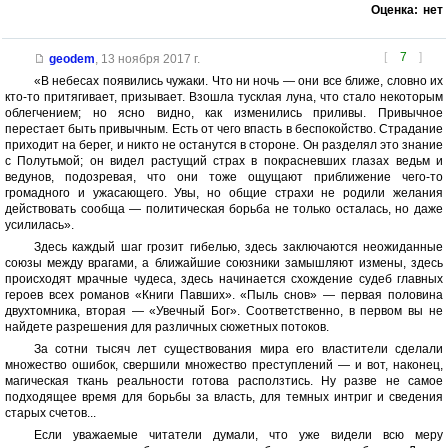
Оценка:
нет
[
7
]
geodem
,
13 ноября 2017 г.
«В небесах появились чужаки. Что ни ночь — они все ближе, словно их
кто-то притягивает, призывает. Взошла тусклая луна, что стало некоторым
облегчением; но ясно видно, как изменились приливы. Привычное
перестает быть привычным. Есть от чего впасть в беспокойство. Страдание
приходит на берег, и никто не останутся в стороне. Он разделял это знание
с Полутьмой; он видел растущий страх в покрасневших глазах ведьм и
ведунов, подозревая, что они тоже ощущают приближение чего-то
громадного и ужасающего. Увы, но общие страхи не родили желания
действовать сообща — политическая борьба не только осталась, но даже
усилилась».
Здесь каждый шаг грозит гибелью, здесь заключаются неожиданные
союзы между врагами, а ближайшие союзники замышляют измены, здесь
происходят мрачные чудеса, здесь начинается схождение судеб главных
героев всех романов «Книги Павших». «Пыль снов» — первая половина
двухтомника, вторая — «Увечный Бог». Соответственно, в первом вы не
найдете разрешения для различных сюжетных потоков.
За сотни тысяч лет существования мира его властители сделали
множество ошибок, свершили множество преступлений — и вот, наконец,
магическая ткань реальности готова расползтись. Ну разве не самое
подходящее время для борьбы за власть, для темных интриг и сведения
старых счетов...
Если уважаемые читатели думали, что уже видели всю меру