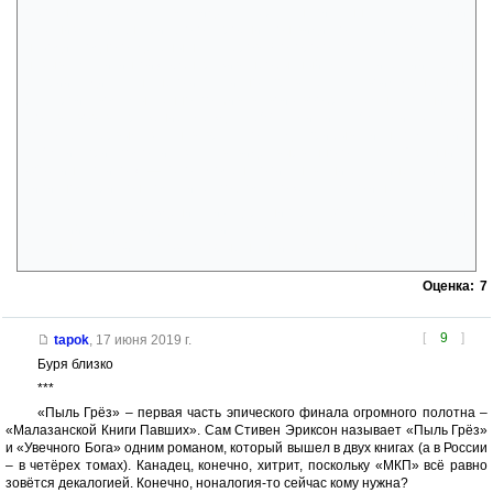
огромную крепость в виде ящера, напичканную всяческими
механизмами. Внутри этого строения он видит остатки Че'Малей и
находит одного детеныша ящеров (которого почему-то в тексте
называют личинкой). Обнаружив необычный металлический трон,
Икарий садиться на него и частично справляется с своим душевным
расстройством, мысленно поубивав своих воображаемых спутников.
Почувствовав сражение между Че'Малями и На'Руками, Икарий
помогает первым, заткнув врата, от куда прибывали нападающие
На'Руки, при помощи азата в виде вырванного глаза Странника
(Хозяина плиток). — Этот момент описан в книге крайне криво, в
типичном Эриксонском стиле, поэтому может я что-то и не так понял.
После освобождения из Драгнипура, Худ обретает свой
плотский облик в виде ягутта, и что-то замышляет с восставшими из
мертвых группой ягуттов, которые нашли его в гробнице.
Оценка:
7
[
9
]
tapok
,
17 июня 2019 г.
Буря близко
***
«Пыль Грёз» – первая часть эпического финала огромного полотна –
«Малазанской Книги Павших». Сам Стивен Эриксон называет «Пыль Грёз»
и «Увечного Бога» одним романом, который вышел в двух книгах (а в России
– в четёрех томах). Канадец, конечно, хитрит, поскольку «МКП» всё равно
зовётся декалогией. Конечно, ноналогия-то сейчас кому нужна?