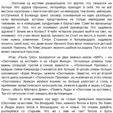
…Охотники за костями разворошили тот вертеп, что творился на
Летере. Иго эдуров сброшено, летерийцы приходят в себя. Но не всё
местное население с пиететом смотрит на имперцев, тем более, имперцев-
отступников. В Болкандо зреет заговор, основанный на идее разобщить
силы малазанцев, которые представлены не только имперцами как
таковыми, но и изморцами, хундрилами и баргастами. Сами же малазанцы
страдают от того, что не понимают целей руководства. Что задумала
адъюнкт? Зачем им в Коланс? К’чейн че’малли решают выйти на свет, но
понимают, что у них много врагов, прогресс не стоит на месте, а значит, им
тоже нужны изменения. Сечул, Странник и Кильмандарос задумали
посеять такой хаос, что даже козни Увечного Бога могут показаться детской
сказкой. Наконец, Ян Товис решает вернуть шайхов на родину. Путь этот не
может оказаться простым…
Итак, «Пыль Грёз» базируется на двух важных книгах «МКП» – на
«Охотниках за костями» и на «Бури Жнеца». Остальные романы тоже
важны (пожалуй, третий в списке важности – «Полночный Прилив»), с
каждым томом бэкграунда становится всё больше. В целом, роман больше
напоминает «Бурю Жнеца», нежели «Охотников». Заметно, что во второй
части цикла (начиная с «Полночного Прилива», но исключая из этого списка
«Охотников») Эриксон увлёкся языком, он больше работает в стиль и
приёмчики лигвистического непотребства, нежели в драйв и экшен («Сады
Луны», «Врата Мёртвого Дома», «Память Льда» и «Охотники за костями»).
Так что читателю стоит ожидать все вытекающие.
Герои. В этом романе нас ждут не только привычные персонажи
(Охотники за костями, Ток Младший, Тлен, немного Тегола и Бугга, Ян Товис
и Йедан ворох богов и Взошедших), но и новые. Но сперва давайте
разберёмся со старыми. Что же с ими не так? Тегола и Бугга