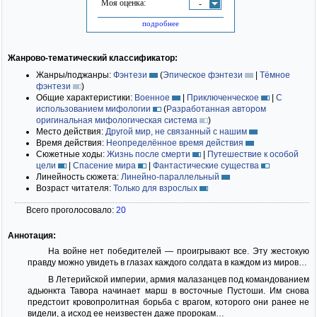
Моя оценка:
-
подробнее
Жанрово-тематический классификатор:
Жанры/поджанры:
Фэнтези
(
Эпическое фэнтези
|
Тёмное
фэнтези
)
Общие характеристики:
Военное
|
Приключенческое
|
С
использованием мифологии
(
Разработанная автором
оригинальная мифологическая система
)
Место действия:
Другой мир, не связанный с нашим
Время действия:
Неопределённое время действия
Сюжетные ходы:
Жизнь после смерти
|
Путешествие к особой
цели
|
Спасение мира
|
Фантастические существа
Линейность сюжета:
Линейно-параллельный
Возраст читателя:
Только для взрослых
Всего проголосовало:
20
Аннотация:
На войне нет победителей — проигрывают все. Эту жестокую
правду можно увидеть в глазах каждого солдата в каждом из миров…
В Летерийской империи, армия малазанцев под командованием
адьюнкта Тавора начинает марш в восточные Пустоши. Им снова
предстоит кровопролитная борьба с врагом, которого они ранее не
видели, а исход ее неизвестен даже пророкам…