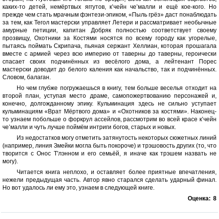
каких-то детей, немёртвых яггутов, к’чейн че’малли и ещё кое-кого. Но
прежде чем стать мрачным фэнтези-эпиком, «Пыль грёз» даст понаблюдать
за тем, как Тегол мастерски управляет Летери и рассматривает необычные
амурные петиции, капитан Добряк полностью соответствует своему
прозвищу, Охотники за Костями носятся по всему городу как угорелые,
пытаясь поймать Скрипача, пьяная сержант Хеллиан, которая прошагала
вместе с армией через всю империю от таверны до таверны, героически
спасает своих подчинённых из весёлого дома, а лейтенант Порес
мастерски доводит до белого каления как начальство, так и подчинённых.
Словом, балаган.
Но чем глубже погружаешься в книгу, тем больше веселья отходит на
второй план, уступая место драме, самопожертвованию персонажей и,
конечно, долгожданному эпику. Кульминация здесь не сильно уступает
кульминациям «Врат Мёртвого дома» и «Охотников за костями». Наконец-
то узнаем побольше о форкрул ассейлов, рассмотрим во всей красе к’чейн
че’малли и чуть лучше поймём интриги богов, старых и новых.
Из недостатков могу отметить затянутость некоторых сюжетных линий
(например, линия Змейки могла быть покороче) и трэшовость других (то, что
творится с Онос Т'лэнном и его семьёй, я иначе как трэшем назвать не
могу).
Читается книга неплохо, и оставляет более приятные впечатления,
нежели предыдущая часть. Автор явно старался сделать ударный финал.
Но вот удалось ли ему это, узнаем в следующей книге.
Оценка:
8