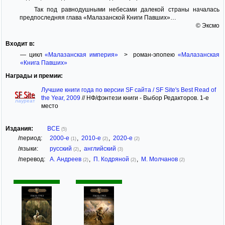
Так под равнодушными небесами далекой страны началась
предпоследняя глава «Малазанской Книги Павших»…
© Эксмо
Входит в:
— цикл
«Малазанская империя»
> роман-эпопею
«Малазанская
«Книга Павших»
Награды и премии:
Лучшие книги года по версии SF сайта / SF Site's Best Read of
the Year, 2009
//
НФ/фэнтези книги - Выбор Редакторов. 1-е
лауреат
место
Издания:
ВСЕ
(5)
/период:
2000-е
,
2010-е
,
2020-е
(1)
(2)
(2)
/языки:
русский
,
английский
(2)
(3)
/перевод:
А. Андреев
,
П. Кодряной
,
М. Молчанов
(2)
(2)
(2)