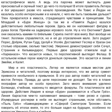
катастрофичеси мало. А ведь эта парочка может вытянуть даже
пресноватый и скучный текст до чего-то получше! В итоге правитель Летера
и бог украшают разве что начало произведения. Ян Товис и Йедан не
казались особо интересными и в начале, с чего им быть таковыми дальше?
Тлен превратился в имасса, страдающего чувствами и принципами. Ток
Младший в «Буре Жнеца» (а так же в «Памяти Льда») казался
действительно любопытным героем. Здесь же он напоминает фигурку в
руках богов. Причём на задворках игрового поля. Ну а что Охотники? Даже
они оказались какими-то блёклыми. Скрипа гнетёт всю книгу. Вал вообще не
тянет. Хеллиан справляется, но и её до отрезвления мало. Зато радуют
Порес, Добряк, Рутан Гудд, Целуй и Уголёк. Доставляют Геслер и Ураган (не
столько образами, сколько твистом). Уверенно демонстрируют себя Сечул,
Странник и Кильмандарос. Первые двое здорово отжигали ещё в
«Харканасе». Что касается новых, то перспективной выглядит Фелаш. В
остальном новые герои кажутся донельзя скучными. Это касается и линии
Змейки, и Калит.
Мир и его пластичность. Летер не является новым местом для
Эриксона и читателей, поэтому всегда интересно, что же автор сумеет
привнести необычного в привычное. В это раз автор повёл читателей на
восток Летера. Правда, до цели персонажи не доходят. Так что в плане
географии автор не особо преуспел. Зато много внимания уделено
Болкандо, к’чейнам, наконец-то вводятся фокрулы. По пластичности всё
здорово. Действия Икария в конце «Бури» развиваются в «Пыли Грёз».
Линия баргастов чем-то напоминает виканцев – тоже резко и сурово.
Изумрудные росчерки в небе не выглядят странными, если обставить
«Пыль Грёз» «Камнедержцем» и «Сферой Скипетром Троном». Если
говорить об итогах книги, то это больше задел на будущее, особенно по
вопросам Увечного Бога и к’чейнов.