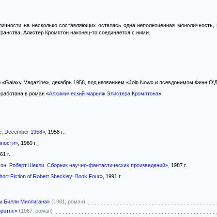
ичности на несколько составляющих осталась одна неполноценная моноличность,
транства, Алистер Кромптон наконец-то соединяется с ними.
 «Galaxy Magazine», декабрь 1958, под названием «Join Now» и псевдонимом Финн О'Д
работана в роман «
Алхимический марьяж Элистера Кромптона
».
e, December 1958»
, 1958 г.
чности»
, 1960 г.
61 г.
сон, Роберт Шекли. Сборник научно-фантастических произведений»
, 1987 г.
hort Fiction of Robert Sheckley: Book Four»
, 1991 г.
ы Билли Миллигана»
(1981, роман)
оротня»
(1967, роман)