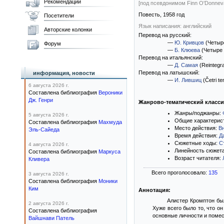
Рекомендации
[под псевдонимом Finn O'Donnev
Повесть,
1958
год
Посетители
Язык написания: английский
Авторские колонки
Перевод на русский:
—
Ю. Кривцов
(Четыр
Форум
—
Б. Клюева
(Четыре 
Перевод на итальянский:
—
Д. Самая
(Reintegr
Перевод на латышский:
информация, новости
—
И. Лившиц
(Četri t
6 августа 2026 г.
Составлена библиография
Вероники
Дж. Генри
Жанрово-тематический класс
Жанры/поджанры:
5 августа 2026 г.
Общие характерис
Составлена библиография
Махмуда
Место действия:
В
Эль-Сайеда
Время действия:
Д
Сюжетные ходы:
С
4 августа 2026 г.
Линейность сюжет
Составлена библиография
Маркуса
Возраст читателя:
Кливера
Всего проголосовало:
135
3 августа 2026 г.
Составлена библиография
Моники
Ким
Аннотация:
Алистер Кромптон был
2 августа 2026 г.
Хуже всего было то, что о
Составлена библиография
основные личности и помест
Вайшнави Патель