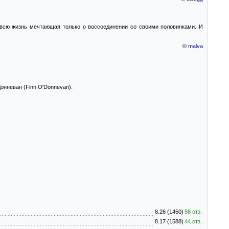
 всю жизнь мечтающая только о воссоединении со своими половинками. И
©
malva
онневан (Finn O'Donnevan).
8.26 (1450)
58 отз.
8.17 (1588)
44 отз.