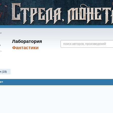
Лаборатория
Фантастики
я (19)
и»