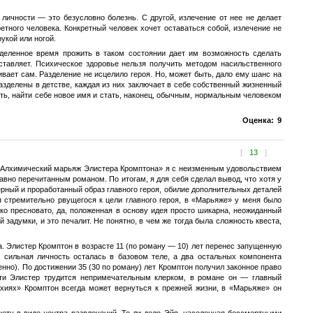
личности — это безусловно болезнь. С другой, излечение от нее не делает
етного человека. Конкретный человек хочет оставаться собой, излечение не
укой или ногой.
еделенное время прожить в таком состоянии дает им возможность сделать
тавляет. Психическое здоровье нельзя получить методом насильственного
ивает сам. Разделение не исцелило героя. Но, может быть, дало ему шанс на
разделены в детстве, каждая из них заключает в себе собственный жизненный
ть, найти себе новое имя и стать, наконец, обычным, нормальным человеком
Оценка:
9
[
13
]
н «Алхимический марьяж Элистера Кромптона» я с неизменным удовольствием
авно перечитанным романом. По итогам, я для себя сделал вывод, что хотя у
ерный и проработанный образ главного героя, обилие дополнительных деталей
я стремительно рвущегося к цели главного героя, в «Марьяже» у меня было
ко пресновато, да, положенная в основу идея просто шикарна, неожиданный
задумки, и это печалит. Не понятно, в чем же тогда была сложность квеста,
на. Элистер Кромптон в возрасте 11 (по роману — 10) лет перенес запущенную
 сильная личность осталась в базовом теле, а два остальных компонента
нно). По достижении 35 (30 по роману) лет Кромптон получил законное право
ести Элистер трудится непримечательным клерком, в романе он — главный
тихиях» Кромптон всегда может вернуться к прежней жизни, в «Марьяже» он
нету в виде центра развлечений. То ли дело Эйя, населенная бессмертными