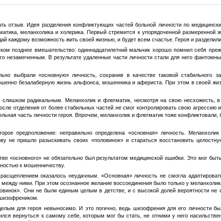
ать отзыв. Идея разделения конфликтующих частей больной личности по медицински
матика, меланхолика и холерика. Первый стремится к упорядоченной размеренной жи
дай каждому возможность жить своей жизнью, и будет всем счастье. Героя и разделили
ком позднее вмешательство: одиннадцатилетний мальчик хорошо помнил себя преж
его незамеченным. В результате удаленные части личности стали для него фантомны
льно выбрали «основную» личность, сохранив в качестве таковой стабильного з
ршенно безалаберную жизнь альфонса, мошенника и афериста. При этом в своей жиз
о слишком радикальным. Меланхолик и флегматик, несмотря на свою несхожесть,
после отделения от более стабильных частей не смог контролировать свою агрессию и
больная часть личности героя. Впрочем, меланхолик и флегматик тоже конфликтовали, 
второе предположение: неправильно определена «основная» личность. Меланхоли
ву не пришло разыскивать своих «половинок» и стараться восстановить целостну
тве «основного» не обязательно был результатом медицинской ошибки. Это мог бы
нностью к мошенничеству.
 расщеплением оказалось неудачным. «Основная» личность не смогла адаптироват
 между ними. При этом осознанное желание воссоединения было только у меланхолик
ловинок». Они не были единым целым в детстве, и с высокой долей вероятности не
 шизофреником.
елым для героя невыносимо. И это логично, ведь шизофрения для его личности бы
ился вернуться к самому себе, которым мог бы стать, не отними у него насильств