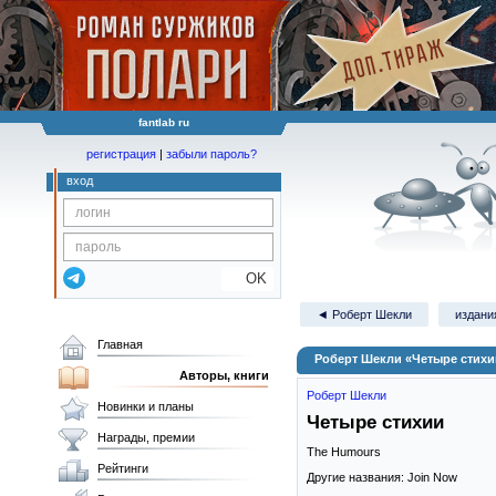
fantlab ru
регистрация
|
забыли пароль?
вход
OK
◄ Роберт Шекли
издани
Главная
Роберт Шекли «Четыре стихи
Авторы, книги
Роберт Шекли
Новинки и планы
Четыре стихии
Награды, премии
The Humours
Рейтинги
Другие названия: Join Now