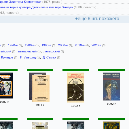
арьяж Элистера Кромптона»
(1978, роман)
ная история доктора Джекилла и мистера Хайда»
(1886, повесть)
012, повесть)
+ещё 8 шт. похожего
-е
,
1970-е
,
1980-е
,
1990-е
,
2000-е
,
2010-е
,
2020-е
(2)
(1)
(1)
(5)
(2)
(4)
(3)
лийский
,
итальянский
,
латышский
(1)
(1)
(1)
 Кривцов
,
И. Лившиц
,
Д. Самая
(7)
(1)
(1)
1987 г.
1992 г.
1991 г.
1992 г.