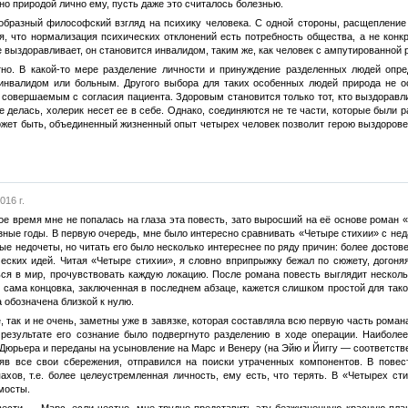
но природой лично ему, пусть даже это считалось болезнью.
образный философский взгляд на психику человека. С одной стороны, расщепление 
, что нормализация психических отклонений есть потребность общества, а не конкр
е выздоравливает, он становится инвалидом, таким же, как человек с ампутированной р
тно. В какой-то мере разделение личности и принуждение разделенных людей опр
нвалидом или больным. Другого выбора для таких особенных людей природа не ос
и совершаемым с согласия пациента. Здоровым становится только тот, кто выздоравл
е делась, холерик несет ее в себе. Однако, соединяются не те части, которые были 
ожет быть, объединенный жизненный опыт четырех человек позволит герою выздорове
016 г.
вое время мне не попалась на глаза эта повесть, зато выросший на её основе рома
зные годы. В первую очередь, мне было интересно сравнивать «Четыре стихии» с нед
е недочеты, но читать его было несколько интереснее по ряду причин: более достов
ческих идей. Читая «Четыре стихии», я словно вприпрыжку бежал по сюжету, догоня
ься в мир, прочувствовать каждую локацию. После романа повесть выглядит несколь
сама концовка, заключенная в последнем абзаце, кажется слишком простой для такой 
 обозначена близкой к нулю.
, так и не очень, заметны уже в завязке, которая составляла всю первую часть рома
езультате его сознание было подвергнуто разделению в ходе операции. Наиболее
Дюрьера и переданы на усыновление на Марс и Венеру (на Эйю и Йиггу — соответстве
сняв все свои сбережения, отправился на поиски утраченных компонентов. В пов
ахов, т.е. более целеустремленная личность, ему есть, что терять. В «Четырех с
мосты.
вести — Марс, если честно, мне трудно представить эту безжизненную красную пла