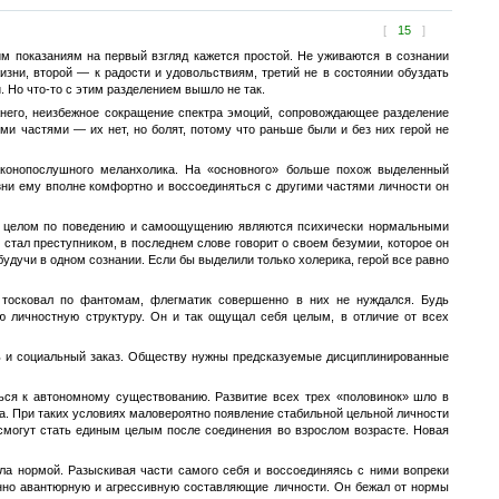
[
15
]
м показаниям на первый взгляд кажется простой. Не уживаются в сознании
зни, второй — к радости и удовольствиям, третий не в состоянии обуздать
. Но что-то с этим разделением вышло не так.
него, неизбежное сокращение спектра эмоций, сопровождающее разделение
ми частями — их нет, но болят, потому что раньше были и без них герой не
аконопослушного меланхолика. На «основного» больше похож выделенный
ни ему вполне комфортно и воссоединяться с другими частями личности он
 в целом по поведению и самоощущению являются психически нормальными
 стал преступником, в последнем слове говорит о своем безумии, которое он
будучи в одном сознании. Если бы выделили только холерика, герой все равно
к тосковал по фантомам, флегматик совершенно в них не нуждался. Будь
ю личностную структуру. Он и так ощущал себя целым, в отличие от всех
ть и социальный заказ. Обществу нужны предсказуемые дисциплинированные
ься к автономному существованию. Развитие всех трех «половинок» шло в
а. При таких условиях маловероятно появление стабильной цельной личности
 смогут стать единым целым после соединения во взрослом возрасте. Новая
ла нормой. Разыскивая части самого себя и воссоединяясь с ними вопреки
енно авантюрную и агрессивную составляющие личности. Он бежал от нормы