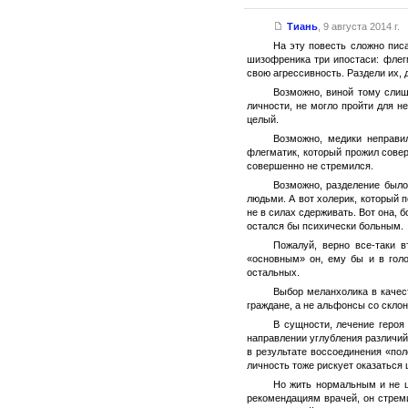
Тиань
,
9 августа 2014 г.
На эту повесть сложно пис
шизофреника три ипостаси: флег
свою агрессивность. Раздели их, 
Возможно, виной тому слиш
личности, не могло пройти для н
целый.
Возможно, медики неправи
флегматик, который прожил сове
совершенно не стремился.
Возможно, разделение был
людьми. А вот холерик, который 
не в силах сдерживать. Вот она, 
остался бы психически больным.
Пожалуй, верно все-таки 
«основным» он, ему бы и в голо
остальных.
Выбор меланхолика в качес
граждане, а не альфонсы со скло
В сущности, лечение героя
направлении углубления различий
в результате воссоединения «по
личность тоже рискует оказаться
Но жить нормальным и не ц
рекомендациям врачей, он стрем