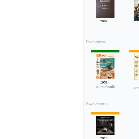
2007 г.
Периодика:
1958 г.
(английский)
(ит
Аудиокниги:
2016 г.