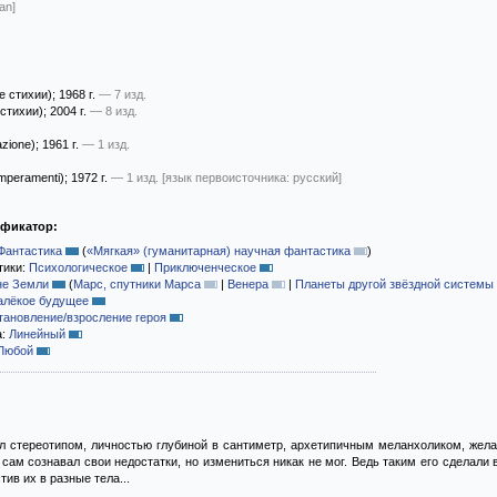
an]
е стихии)
; 1968 г.
— 7 изд.
стихии)
; 2004 г.
— 8 изд.
azione)
; 1961 г.
— 1 изд.
emperamenti)
; 1972 г.
— 1 изд.
[язык первоисточника: русский]
ификатор:
Фантастика
(
«Мягкая» (гуманитарная) научная фантастика
)
тики:
Психологическое
|
Приключенческое
не Земли
(
Марс, спутники Марса
|
Венера
|
Планеты другой звёздной системы
алёкое будущее
тановление/взросление героя
а:
Линейный
Любой
 стереотипом, личностью глубиной в сантиметр, архетипичным меланхоликом, желани
н сам сознавал свои недостатки, но измениться никак не мог. Ведь таким его сдела
ив их в разные тела...