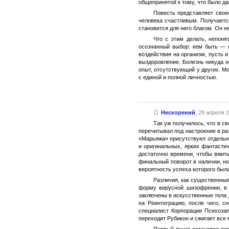
общепринятой к тому, что было да
Повесть представляет свое
человека счастливым. Получается
становится для него благом. Он н
Что с этим делать, непоня
осознанный выбор: кем быть — и
воздействия на организм, пусть 
выздоровление. Болезнь никуда н
опыт, отсутствующий у других. М
с единой и полной личностью.
Нескорений
,
29 апреля 2
Так уж получилось, что в с
перечитывал под настроение в ра
«Марьяжа» присутствуют отдельны
и оригинальных, ярких фантасти
достаточно времени, чтобы вжит
финальный поворот в наличии, но 
вероятность успеха которого была
Различия, как существенные
форму вирусной шизофрении, в р
заключены в искусственные тела 
на Реинтеграцию, после чего, 
специалист Корпорации Психозап
переходит Рубикон и сжигает все 
Первый пункт остановки по