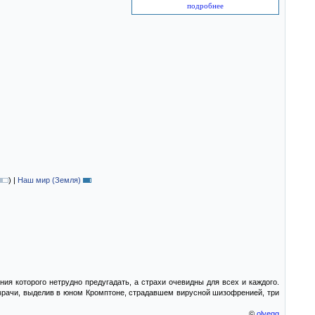
подробнее
)
|
Наш мир (Земля)
я которого нетрудно предугадать, а страхи очевидны для всех и каждого.
ли врачи, выделив в юном Кромптоне, страдавшем вирусной шизофренией, три
©
olvegg