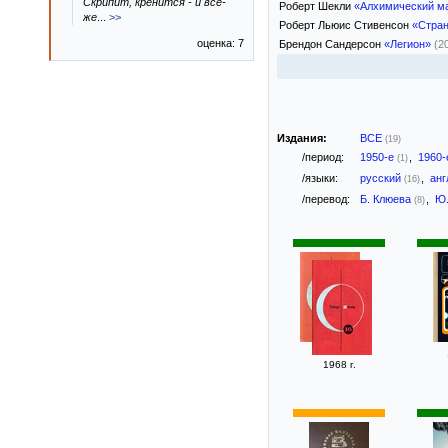
Скрипит, кренится - и всё-
Роберт Шекли
«Алхимический м
же
...
>>
Роберт Льюис Стивенсон
«Стран
оценка: 7
Брендон Сандерсон
«Легион»
(2
Издания:
ВСЕ
(19)
/период:
1950-е
,
1960
(1)
/языки:
русский
,
анг
(16)
/перевод:
Б. Клюева
,
Ю.
(8)
1968 г.