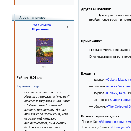
Другая аннотация:
Путём расщепления л
А вот, например:
пройдя через время и прос
Тэд Уильямс
Игра теней
Примечание:
Первая публикация: журнал
Впоследствии повесть пере
2010
Входит в:
Рейтинг:
8.01
(160)
— журнал
«Galaxy Magazin
Тарчоков Заур
:
— сборник
«Лавка бесконе
Всю первую часть саги
— журнал
«Galaxy, #42»
, 19
Уильямс загружал в "телегу"
— антологию
«Гарри Гарри
сюжет и запрягал в неё "коня".
В "Игре теней" "телега"
— сборник
«The Collected S
наконец тронулась. Но она
так тяжело нагружена, что
Похожие произведения:
оси под ней натужно
Дэниел Киз
«Множественные ум
поскрипывают, а на ухабах
Клиффорд Саймак
«Принцип об
беднягу опасно кренит.