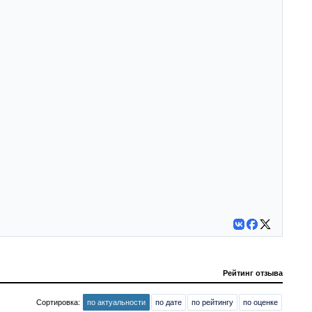
Рейтинг отзыва
Сортировка:
по актуальности
по дате
по рейтингу
по оценке