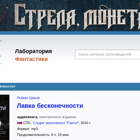
Лаборатория
Фантастики
ечности»
Роберт Шекли
Лавка бесконечности
аудиокнига,
электронное издание
СПб.:
Студия звукозаписи "Глагол"
,
2016
г.
Формат:
mp3
Продолжительность: 6 ч. 19 мин.