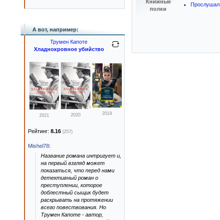
Книжные
Прослушал
полки
А вот, например:
Трумен Капоте
Хладнокровное убийство
2019
2020
2021
Рейтинг:
8.16
(257)
Mishel78
:
Название романа интригует и,
на первый взгляд может
показаться, что перед нами
детективный роман о
преступлении, которое
доблестный сыщик будет
раскрывать на протяжении
всего повествования. Но
Трумен Капоте - автор,