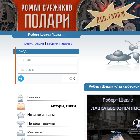
Роберт Шекли Лавка ...
регистрация
|
забыли пароль?
вход
OK
Роберт Шекли «Лавка бескон
Главная
Авторы, книги
Новинки и планы
Награды, премии
Рейтинги