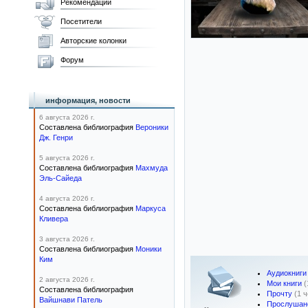
Рекомендации
Посетители
Авторские колонки
Форум
информация, новости
6 августа 2026 г.
Составлена библиография
Вероники
Дж. Генри
5 августа 2026 г.
Составлена библиография
Махмуда
Эль-Сайеда
4 августа 2026 г.
Составлена библиография
Маркуса
Кливера
3 августа 2026 г.
Составлена библиография
Моники
Ким
Аудиокниги
2 августа 2026 г.
Мои книги
(
Составлена библиография
Прочту
(1 
Вайшнави Патель
Прослушан