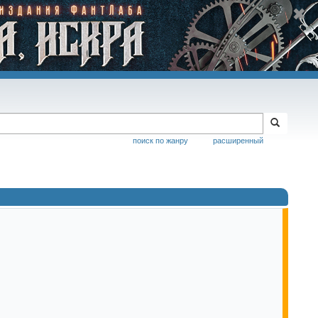
поиск по жанру
расширенный