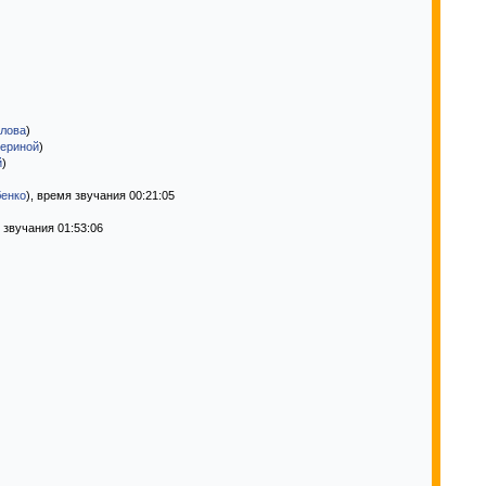
илова
)
периной
)
й
)
бенко
), время звучания 00:21:05
я звучания 01:53:06