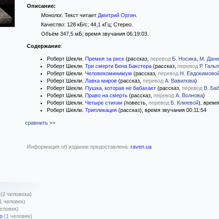
Описание:
Монолог. Текст читает
Дмитрий Оргин
.
Качество: 128 кБ/с; 44,1 кГц; Стерео.
Объём 347,5 мБ; время звучания 06:19:03.
Содержание
:
Роберт Шекли.
Премия за риск
(рассказ,
перевод
Б. Носика
,
М. Дан
Роберт Шекли.
Три смерти Бена Бакстера
(рассказ,
перевод
Р. Галь
Роберт Шекли.
Человекоминимум
(рассказ,
перевод
Н. Евдокимово
Роберт Шекли.
Лавка миров
(рассказ,
перевод
А. Вавилова
)
Роберт Шекли.
Пушка, которая не бабахает
(рассказ,
перевод
В. Ба
Роберт Шекли.
Право на смерть
(рассказ,
перевод
А. Волнова
)
Роберт Шекли.
Четыре стихии
(повесть,
перевод
Б. Клюевой
), врем
Роберт Шекли.
Трипликация
(рассказ), время звучания 00:11:54
сравнить >>
Информация об издании предоставлена:
raven.ua
(2 человека)
1 человек)
человек)
о
(1 человек)