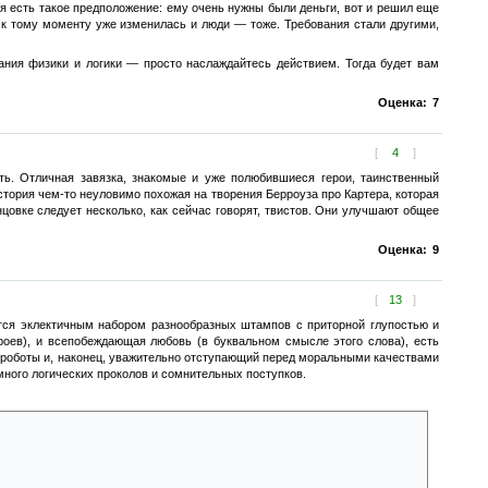
ня есть такое предположение: ему очень нужны были деньги, вот и решил еще
а к тому моменту уже изменилась и люди — тоже. Требования стали другими,
ания физики и логики — просто наслаждайтесь действием. Тогда будет вам
Оценка:
7
[
4
]
ть. Отличная завязка, знакомые и уже полюбившиеся герои, таинственный
стория чем-то неуловимо похожая на творения Берроуза про Картера, которая
цовке следует несколько, как сейчас говорят, твистов. Они улучшают общее
Оценка:
9
[
13
]
тся эклектичным набором разнообразных штампов с приторной глупостью и
ероев), и всепобеждающая любовь (в буквальном смысле этого слова), есть
биороботы и, наконец, уважительно отступающий перед моральными качествами
много логических проколов и сомнительных поступков.
ает взять себя вне конкурса, так как безумно влюблена в ГГ, не мыслит
ь шанс. Вот, оказывается, с помощью каких аргументов экзальтированные
а батарей и как-то ещё). Специальные огромные разрядники вокруг острова