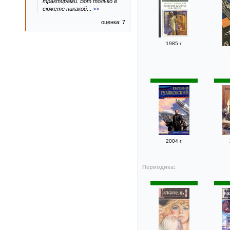
трактирами. Вот только в
сюжете никакой
...
>>
оценка: 7
1985 г.
2004 г.
Периодика: