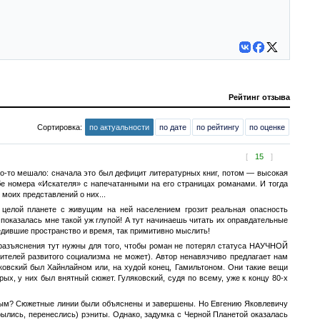
Рейтинг отзыва
Сортировка:
по актуальности
по дате
по рейтингу
по оценке
[
15
]
то-то мешало: сначала это был дефицит литературных книг, потом — высокая
е номера «Искателя» с напечатанными на его страницах романами. И тогда
моих представлений о них...
ь целой планете с живущим на ней населением грозит реальная опасность
 показалась мне такой уж глупой! А тут начинаешь читать их оправдательные
едившие пространство и время, так примитивно мыслить!
 разъяснения тут нужны для того, чтобы роман не потерял статуса НАУЧНОЙ
ителей развитого социализма не может). Автор ненавязчиво предлагает нам
ковский был Хайнлайном или, на худой конец, Гамильтоном. Они такие вещи
ых, у них был внятный сюжет. Гуляковский, судя по всему, уже к концу 80-х
ным? Сюжетные линии были объяснены и завершены. Но Евгению Яковлевичу
ылись, перенеслись) рэниты. Однако, задумка с Черной Планетой оказалась