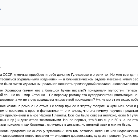
>
.
а СССР, я мечтал приобрести себе дилогию Гуляковского о рэнитах. Но мне всегда ч
твоваться журнальными изданиями — в букинистическом отделе магазина купил себ
ии было чисто идеальным: реальная ценность произведений оказалась несколько ниже 
им Хронаром (зачем его с большой буквы писать?) понаделали глупостей: тепер
й-то... не наш мир. Странно... По первому роману эта суперразвитая цивилизация не
дозрение: а уж не в сумасшедшем ли доме всё происходит? Ну, не могут же люди, поб
ния искать в романе не стоит. Ее автор принес в жертву фабуле. А «умные» речи и
ем относились к просто фантастике — считалось, что она ничему научить представ
йф» приключений в мире Черной Планеты. Всё бы было совсем неплохо, если б Гуля
» и пр.) и даже стали знаменитыми. Но, во-первых, это было еще в 50-х, а, во-втор
ли похожими, как близнецы, отличаясь в деталях, но внятной идеи в них не было.
исать продолжение «Сезону туманов»? Чего там осталось неясным или недосказан
я завершением повествования — он решил дорассказать, куда же пропали (ушли, скр