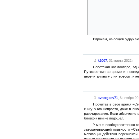
сбрасывали эту избыточную эн
лишней энергии, переполнявше
вашего флота. Мне хватило бы
А вот дебилизм в косми
нашей цивилизации настал бы 
смертельно опасную чёрную ды
Впрочем, на общем удручаю
k2007
,
31 марта 2022 г.
Советская космоопера, одн
Путешествия во времени, неожида
перечитал книгу с интересом, и н
avsergeev71
,
6 ноября 201
Прочитав в свое время «Сез
книгу было непросто, даже в биб
разочарование. Если абсолютно ш
близко к ней не подошел.
У меня вообще постоянно во
завораживающей плавности «Сезо
мотивации действия персонажей, 
вторая временами срывается в от