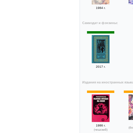
1984 г.
Самиздат и фэнзины:
2017 г.
Издания на иностранных язык
1986 г.
(бо
(чешский)