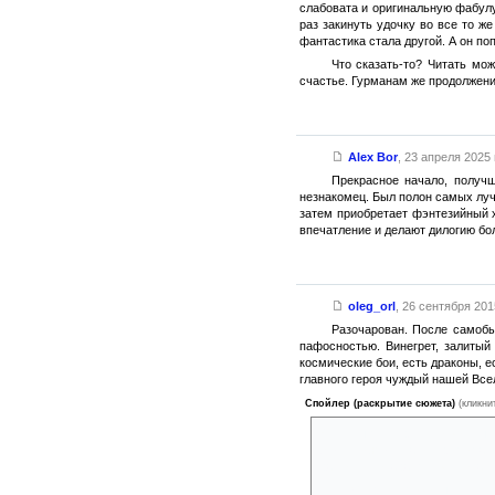
слабовата и оригинальную фабулу
раз закинуть удочку во все то ж
фантастика стала другой. А он поп
Что сказать-то? Читать мо
счастье. Гурманам же продолжение
Alex Bor
,
23 апреля 2025 г
Прекрасное начало, получш
незнакомец. Был полон самых луч
затем приобретает фэнтезийный х
впечатление и делают дилогию бол
oleg_orl
,
26 сентября 2015
Разочарован. После самобы
пафосностью. Винегрет, залитый
космические бои, есть драконы, 
главного героя чуждый нашей Всел
Спойлер (раскрытие сюжета)
(кликни
В члены экспедиции огромный к
без него жизни, а он где-то т
дамочки попадают в рискованн
С одной стороны, некий 