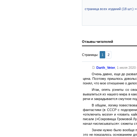
страница всех изданий (18 шт.) >
Отзывы читателей
Страницы:
1
2
Darth_Veter
,
1 июля 2020 г
Очень давно, еще до развал
цена. Поэтому пришлось довольс
понял, что мое отношение о дилог
Итак, опять рэниты со сво
вывалиться из нашего мира в како
речи и закрадывается смутное по
В общем, логику повествова
фантастики (в СССР с подозрени
«отключить мозги» и «ловить ка
писали («Сокровища Громовой Луны
начал «исписываться»: сюжеты ста
Зачем нужно было вообще п
это не показалось основанием дл