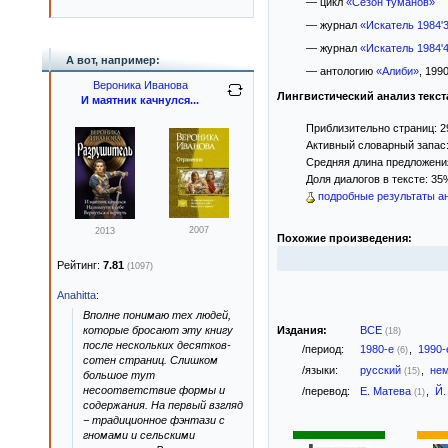
— цикл
«Сезон туманов»
— журнал
«Искатель 1984'
— журнал
«Искатель 1984'
А вот, например:
— антологию
«Алиби»
, 1990
Вероника Иванова
Лингвистический анализ текст
И маятник качнулся...
Приблизительно страниц: 2
Активный словарный запас:
Средняя длина предложения:
Доля диалогов в тексте: 35
подробные результаты ан
2007
2013
Похожие произведения:
Рейтинг:
7.81
(1097)
Anahitta
:
Вполне понимаю тех людей,
Издания:
ВСЕ
которые бросают эту книгу
(18)
после нескольких десятков-
/период:
1980-е
,
1990
(6)
сотен страниц. Слишком
/языки:
русский
,
не
(15)
большое тут
несоответствие формы и
/перевод:
Е. Матева
,
Й.
(1)
содержания. На первый взгляд
− традиционное фэнтази с
гномами и сельскими