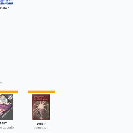
1984 г.
ах:
1987 г.
1988 г.
лгарский)
(немецкий)