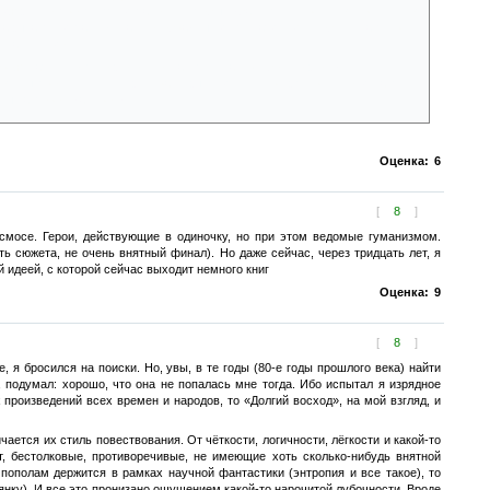
ужден построить эти установки, чтобы избавляться время от времени от
кладывает в уста Эсхина своеобразный ультиматум: «…в обмен на энергию
ю вам Энну».
брожелательность одного инопланетянина + Любовь одной землянки, всей
лот, выстроившись в виде пирамиды и пуляя вперёд энергию, опускается в
мый автором за героизм.
Оценка:
6
[
8
]
осмосе. Герои, действующие в одиночку, но при этом ведомые гуманизмом.
ь сюжета, не очень внятный финал). Но даже сейчас, через тридцать лет, я
й идеей, с которой сейчас выходит немного книг
Оценка:
9
[
8
]
, я бросился на поиски. Но, увы, в те годы (80-е годы прошлого века) найти
, подумал: хорошо, что она не попалась мне тогда. Ибо испытал я изрядное
роизведений всех времен и народов, то «Долгий восход», на мой взгляд, и
ается их стиль повествования. От чёткости, логичности, лёгкости и какой-то
, бестолковые, противоречивые, не имеющие хоть сколько-нибудь внятной
пополам держится в рамках научной фантастики (энтропия и все такое), то
нку). И все это пронизано ощущением какой-то нарочитой лубочности. Вроде