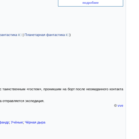
подробнее
фантастика
|
Планетарная фантастика
)
с таинственным «гостем», проникшим на борт после неожиданного контакта
а отправляется экспедиция.
©
vve
фандр
;
Учёные
;
Чёрная дыра