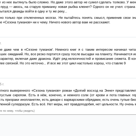
 из нее вытянуть было сложно. Но даже этого автор не сумел сделать толково. У ме
е пруд — авось, на старую приманку новая рыбка клюнет? Одного он не учел: стран
ытался дважды войти в одну и ту же реку...
жно только при отключенных мозгах. Не пытайтесь понять смысл, применив свои зн
 «Сезона туманов» ни к чему. Ничего нового автор вам не расскажет.
.
е даже чем в «Сезоне туманов'. Немного книг я с таким интересом начинал чита
ших ожиданий. Но, все резко портится сразу после высадки на планету. Начинается и
арактер, включая даже дракона. Идёт ряд нелогичностей и провисание сюжета. В кон
ее связной. Но это неточно... И все же этот цикл настолько хорош, что ставлю 9
 г.
тного выверенного «Сезона туманов» роман «Долгий восход на Энне» представляе
 густым сиропом. Есть в нём, конечно, и немного соли (от крови и пота главных г
есть призраки инопланетян, есть дикари с варварскими обрядами, есть очень тупые 
енной суперразум. Есть всё. Нет меры, нет правдоподобия, нет цельности. Ну очень 
те по нему, чтобы увидеть)
онкурс. Не пройдя его, одна из героинь вылавливает руководителя экспедиции и убежд
ам пропал, может погиб, ничего о ней не подозревая, поэтому ей обязательно надо дат
ые экспедиции, где нужен ясный ум и железная выдержка.
остров на планете впитывал энергию, которая исчезала из других мест (в виде разряд