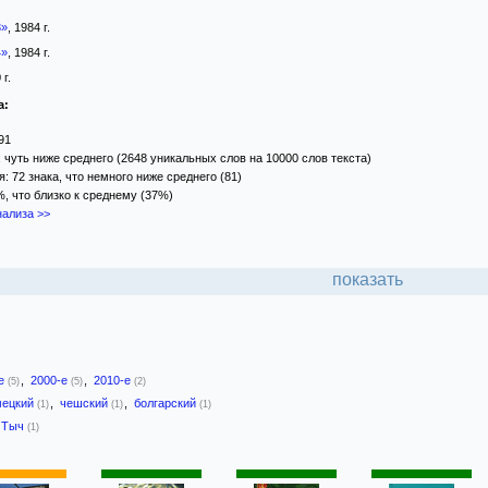
3»
, 1984 г.
4»
, 1984 г.
 г.
а:
91
 чуть ниже среднего (2648 уникальных слов на 10000 слов текста)
 72 знака, что немного ниже среднего (81)
%, что близко к среднему (37%)
ализа >>
показать
-е
,
2000-е
,
2010-е
(5)
(5)
(2)
мецкий
,
чешский
,
болгарский
(1)
(1)
(1)
 Тыч
(1)