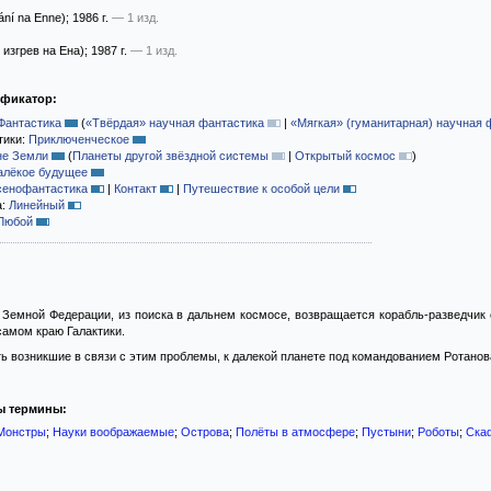
ání na Enne)
; 1986 г.
— 1 изд.
 изгрев на Ена)
; 1987 г.
— 1 изд.
ификатор:
Фантастика
(
«Твёрдая» научная фантастика
|
«Мягкая» (гуманитарная) научная 
тики:
Приключенческое
не Земли
(
Планеты другой звёздной системы
|
Открытый космос
)
алёкое будущее
сенофантастика
|
Контакт
|
Путешествие к особой цели
а:
Линейный
Любой
Земной Федерации, из поиска в дальнем космосе, возвращается корабль-разведчик 
самом краю Галактики.
ть возникшие в связи с этим проблемы, к далекой планете под командованием Ротанов
ы термины:
Монстры
;
Науки воображаемые
;
Острова
;
Полёты в атмосфере
;
Пустыни
;
Роботы
;
Ска