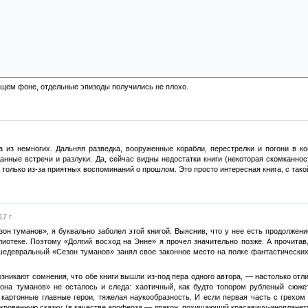
ергию в виде непрерывного потока молний в море. И так сотни лет. «Эсхин был вын
й его хранилища» С другой стороны, чуть позже автор, видимо забыв о сказанном, в
 пяти минут, чтобы зарядить свои пустые емкости, и тогда я прощусь с вами и оставл
ческом масштабе, что косвенно признаёт и сам автор (если бы не случайность + до
капец). Итак, вдумайтесь. Эпическая картина: весь или почти весь лучший земной ф
ру, про которую ничего не известно. Суицид земной цивилизации, ошибочно выдавае
щем фоне, отдельные эпизоды получились не плохо.
а из немногих. Дальняя разведка, вооруженные корабли, перестрелки и погони в к
нные встречи и разлуки. Да, сейчас видны недостатки книги (некоторая скомканност
е только из-за приятных воспоминаний о прошлом. Это просто интересная книга, с тако
7 г.
он туманов», я буквально заболел этой книгой. Выяснив, что у нее есть продолжение
лиотеке. Поэтому «Долгий восход на Энне» я прочел значительно позже. А прочитав
едевральный «Сезон туманов» занял свое законное место на полке фантастических п
зникают сомнения, что обе книги вышли из-под пера одного автора, — настолько отлич
на туманов» не осталось и следа: хаотичный, как будто топором рубленый сюжет
картонные главные герои, тяжелая наукообразность. И если первая часть с грехом 
кровенную сказку (в качестве апофеоза — дракон, похищающий красавицу-инопланетя