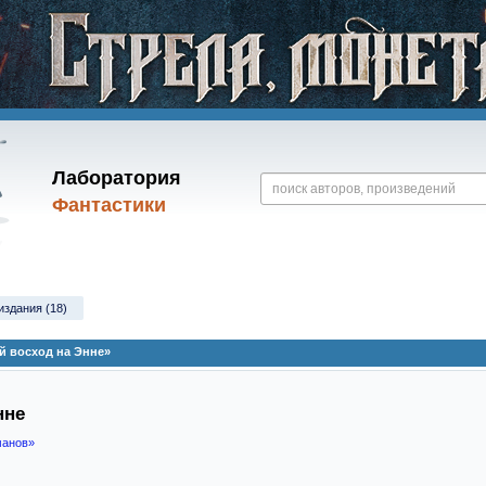
Лаборатория
Фантастики
издания (18)
й восход на Энне»
нне
манов»