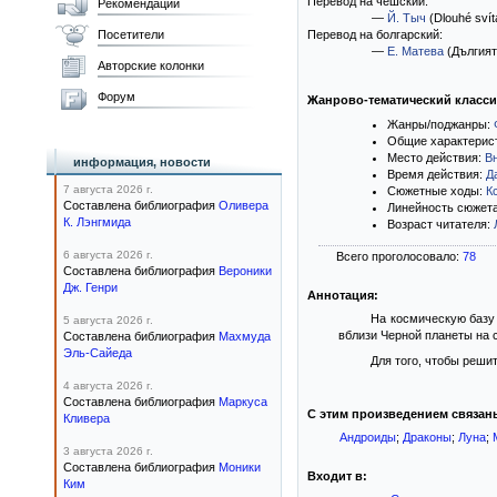
Перевод на чешский:
Рекомендации
—
Й. Тыч
(Dlouhé svít
Посетители
Перевод на болгарский:
—
Е. Матева
(Дългият
Авторские колонки
Форум
Жанрово-тематический класс
Жанры/поджанры:
Общие характерис
Место действия:
В
информация, новости
Время действия:
Д
7 августа 2026 г.
Сюжетные ходы:
К
Составлена библиография
Оливера
Линейность сюжет
К. Лэнгмида
Возраст читателя:
6 августа 2026 г.
Всего проголосовало:
78
Составлена библиография
Вероники
Дж. Генри
Аннотация:
На космическую базу 
5 августа 2026 г.
вблизи Черной планеты на 
Составлена библиография
Махмуда
Эль-Сайеда
Для того, чтобы реши
4 августа 2026 г.
Составлена библиография
Маркуса
С этим произведением связан
Кливера
Андроиды
;
Драконы
;
Луна
;
3 августа 2026 г.
Составлена библиография
Моники
Входит в:
Ким