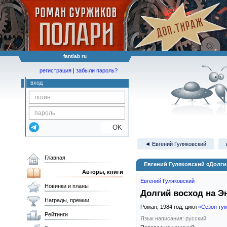
fantlab ru
регистрация
|
забыли пароль?
вход
OK
◄ Евгений Гуляковский
Главная
Евгений Гуляковский «Долги
Авторы, книги
Евгений Гуляковский
Новинки и планы
Долгий восход на Э
Награды, премии
Роман,
1984
год; цикл
«Сезон ту
Рейтинги
Язык написания: русский