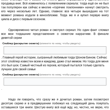
продавца книг. Всё изменилось с появлением сериала: тогда ещё он не был
так популярен как сейчас и многие «горячие поклонники» начнут смотреть
его через несколько лет. Однако, главное: все четыре вышедших на тот
момент романа издали в кинообложке. Тогда же я и купил первую книгу
цикла и диск с первым сезоном.
⠀
Одновременно читал роман и смотрел сериал. Но один факт сломал
все мои тогдашние представления о сюжетом нарративе. В финале
девятой серии
Спойлер (раскрытие сюжета)
(кликните по нему, чтобы увидеть)
убивают Нэда Старка
. Главный герой истории, сыгранный любимым тогда Шоном Бином. Сейчас
этот спойлер известен всем и каждому, даже стал мемом. Но тогда для меня
это был шок. Самый честный из героев, который пытался только сделать
лучшее для своей семьи
Спойлер (раскрытие сюжета)
(кликните по нему, чтобы увидеть)
казнен за секунды до помилования
.
⠀
Надо ли говорить, что сразу же я дочитал роман, затем посмотрел
десятую серию и в предвкушении побежал на следующий день покупать
оставшиеся три книги. Шестую книгу всё ещё жду, но, честно, не верю, что