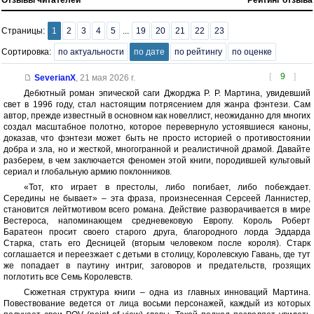
Отзывы читателей
Рейтинг отзыва
Страницы:
1
2
3
4
5
...
19
20
21
22
23
Сортировка:
по актуальности
по дате
по рейтингу
по оценке
[
9
]
SeverianX
,
21 мая 2026 г.
Дебютный роман эпической саги Джорджа Р. Р. Мартина, увидевший
свет в 1996 году, стал настоящим потрясением для жанра фэнтези. Сам
автор, прежде известный в основном как новеллист, неожиданно для многих
создал масштабное полотно, которое перевернуло устоявшиеся каноны,
доказав, что фэнтези может быть не просто историей о противостоянии
добра и зла, но и жесткой, многогранной и реалистичной драмой. Давайте
разберем, в чем заключается феномен этой книги, породившей культовый
сериал и глобальную армию поклонников.
«Тот, кто играет в престолы, либо погибает, либо побеждает.
Середины не бывает» – эта фраза, произнесенная Серсеей Ланнистер,
становится лейтмотивом всего романа. Действие разворачивается в мире
Вестероса, напоминающем средневековую Европу. Король Роберт
Баратеон просит своего старого друга, благородного лорда Эддарда
Старка, стать его Десницей (вторым человеком после короля). Старк
соглашается и переезжает с детьми в столицу, Королевскую Гавань, где тут
же попадает в паутину интриг, заговоров и предательств, грозящих
поглотить все Семь Королевств.
Сюжетная структура книги – одна из главных инноваций Мартина.
Повествование ведется от лица восьми персонажей, каждый из которых