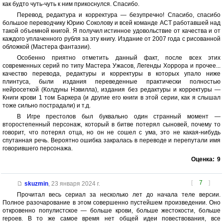
как будто чуть-чуть к ним прикоснулся. Спасибо.
Перевод, редактура и корректура — безупречно! Спасибо, спасибо
большое переводчику Юрию Соколову и всей команде АСТ работавшей над
такой объемной книгой. Я получил истинное удовольствие от качества и от
каждого уплаченного рубля за эту книгу. Издание от 2007 года с рисованной
обложкой (Мастера фантазии).
Особенно приятно отметить данный факт, после всех этих
современных серий по типу Мастера Ужасов, Легенды Хоррора и прочее...
качество перевода, редактуры и корректуры в которых упало ниже
плинтуса, были издания переведенные практически полностью
нейросеткой (Колдуны Нэвилла), издания без редактуры и корректуры —
Книги крови 1 том Баркера (и другие его книги в этой серии, как я слышал
тоже сильно пострадали) и т.д.
В Игре престолов был буквально один странный момент —
второстепенный персонаж, который в битве потерял сыновей, почему то
говорит, что потерял отца, но он не сошел с ума, это не какая-нибудь
спутанная речь. Вероятно ошибка закралась в переводе и перепутали имя
говорившего персонажа.
Оценка:
9
[
7
]
skuzmin
,
23 января 2024 г.
Прочитал весь сериал за несколько лет до начала теле версии.
Полное разочарование в этом совершенно пустейшем произведении. Оно
откровенно популистское — больше крови, больше жестокости, больше
героев. В то же самое время нет общей идеи повествования, все