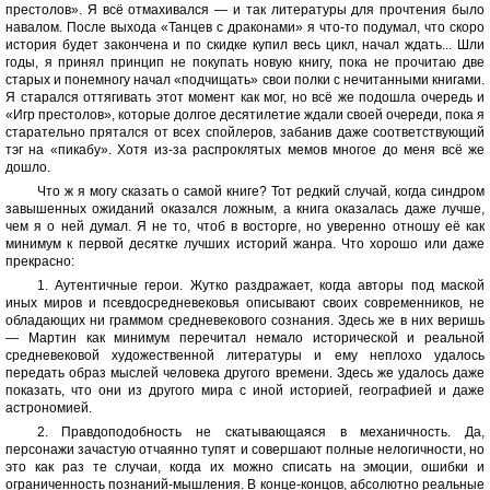
престолов». Я всё отмахивался — и так литературы для прочтения было
навалом. После выхода «Танцев с драконами» я что-то подумал, что скоро
история будет закончена и по скидке купил весь цикл, начал ждать... Шли
годы, я принял принцип не покупать новую книгу, пока не прочитаю две
старых и понемногу начал «подчищать» свои полки с нечитанными книгами.
Я старался оттягивать этот момент как мог, но всё же подошла очередь и
«Игр престолов», которые долгое десятилетие ждали своей очереди, пока я
старательно прятался от всех спойлеров, забанив даже соответствующий
тэг на «пикабу». Хотя из-за распроклятых мемов многое до меня всё же
дошло.
Что ж я могу сказать о самой книге? Тот редкий случай, когда синдром
завышенных ожиданий оказался ложным, а книга оказалась даже лучше,
чем я о ней думал. Я не то, чтоб в восторге, но уверенно отношу её как
минимум к первой десятке лучших историй жанра. Что хорошо или даже
прекрасно:
1. Аутентичные герои. Жутко раздражает, когда авторы под маской
иных миров и псевдосредневековья описывают своих современников, не
обладающих ни граммом средневекового сознания. Здесь же в них веришь
— Мартин как минимум перечитал немало исторической и реальной
средневековой художественной литературы и ему неплохо удалось
передать образ мыслей человека другого времени. Здесь же удалось даже
показать, что они из другого мира с иной историей, географией и даже
астрономией.
2. Правдоподобность не скатывающаяся в механичность. Да,
персонажи зачастую отчаянно тупят и совершают полные нелогичности, но
это как раз те случаи, когда их можно списать на эмоции, ошибки и
ограниченность познаний-мышления. В конце-концов, абсолютно реальные