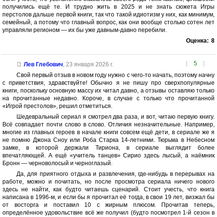
получились ещё те. И трудно жить в 2025 и не знать сюжета Игры
перстолов дальше первой книги, так что такой идиотизм у них, как минимум,
семейный, а потому что главный вопрос, как они вообще столько сотен лет
управляли регионом — их бы уже давным-давно перебили.
Оценка:
8
[
5
]
Лев Глебович
,
23 января 2026 г.
Свой первый отзыв в новом году нужно с чего-то начать, поэтому начну
с приветствия, здравствуйте! Обычно я не пишу про сверхпопулярные
книги, поскольку основную массу их читал давно, а отзывы оставляю только
на прочитанные недавно. Короче, в случае с только что прочитанной
«Игрой престолов», решил отметиться.
Шедевральный сериал я смотрел два раза, и вот, читаю первую книгу.
Всё совпадает почти слово в слово. Отличия незначительные. Например,
многие из главных героев в начале книги совсем ещё дети, в сериале же я
не помню Джона Сноу или Роба Старка 14-летними. Тюрьма в Небесном
замке, в которой держали Тириона, в сериале выглядит более
впечатляющей. А ещё «учитель танцев» Сирио здесь лысый, а наёмник
Бронн — черноволосый и черноглазый.
Да, для приятного отдыха и развлечения, где-нибудь в перерывах на
работе, можно и почитать, но после просмотра сериала ничего нового
здесь не найти, как будто читаешь сценарий. Стоит учесть, что книга
написана в 1996-м, и если бы я прочитал её тогда, в свои 19 лет, визжал бы
от восторга и поставил 10 с жирным плюсом. Прочитав теперь,
определённое удовольствие всё же получил (будто посмотрел 1-й сезон в