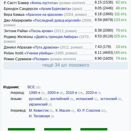
8.15 (1536)
62 отз.
Р. Скотт Бэккер
«Князь пустоты»
(роман-эпопея)
9.05 (2446)
40 отз.
Брендон Сандерсон
«Архив Буресвета»
(цикл)
8.18 (1866)
111 отз.
Вера Камша
«Красное на красном»
(2004, роман)
8.59 (6878)
133 отз.
Джо Аберкромби
«Последний довод королей»
(2008,
роман)
8.38 (2080)
70 отз.
Энтони Райан
«Песнь крови»
(2013, роман)
8.53 (9116)
225 отз.
Роджер Желязны
«Девять принцев Амбера»
(1970,
роман)
7.43 (179)
10 отз.
Дэниел Абрахам
«Путь дракона»
(2011, роман)
8.11 (4693)
165 отз.
Робин Хобб
«Ученик убийцы»
(1995, роман)
8.90 (1605)
74 отз.
Роман Суржиков
«Полари»
(роман-эпопея)
+ещё 34 шт. похожего
Издания:
ВСЕ
(32)
/период:
1990-е
,
2000-е
,
2010-е
,
2020-е
(3)
(9)
(19)
(1)
/языки:
русский
,
английский
,
испанский
,
эстонский
,
(22)
(5)
(1)
(2)
украинский
(2)
/перевод:
М. Кивистик
,
К. Масия
,
Ю. Р. Соколов
,
(2)
(1)
(22)
Н. Тисовская
(2)