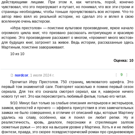
действующими лицами. При этом я, как читатель, порой, конечно
чувствовал, что это перегружает и путает, но понимал, что все эти строки и
страницы необходимы, чтобы тоньше прочувствовать всю историю. Что-то
автор явно взял из реальной истории, но сделал это и вплел в свою
вселенную очень мастерски.
«Игра престолов» — поистине культовое произведение, яркое начало
огромного цикла книг, что призвано рассказать интригующую и красивую
историю. Это произведение расскажет о многом, «прокинет много мостов»
для будущих книг, затронет за живое. Ведь истории, рассказанные здесь
Мартиным, поистине завораживают.
10 из 10
Оценка:
10
[
9
]
nordcor
,
1 июля 2024 г.
Прочитал Игру Престолов. 750 страниц, мелковатого шрифта. Это
первый том знаменитой саги. Повторяет насколько я помню первый сезон
сериала. Для тех кто сначала смотрел сериал, как я, наверное ничего
нового тут нет. Это как пересмотреть любимый фильм, только его читая.
9/10. Минус бал только за слабые описания интерьеров и экстерьеров,
замков, крепостей и прочего — эффекта присутствия в этих замечательных
замках не было совершенно, в отличие от описаний еды, которые Мартину
удались на славу, особенно, как я понял он любит репки. Ну и
реалистичность, кровь, диалоги, персонажи и стреляющие залпом
сюжетные ружья — это все на высшем уровне у Мартина. Хоть я и не люблю
фэнтези, правда, это скорее псевдоисторический роман про средневековую