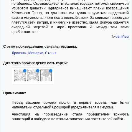
погибшего... Скрывающиеся в вольных городах потомки свергнутой
Робертом династии Таргариенов вынашивают планы возвращения
Железного Трона, но для этого им нужно заручиться поддержкой
самого могущественного кхала великой степи. За спинами героев уже
плетутся сети интриг, и никому не известно, какая фигура окажется
очередной жертвой в игре престолов. А между тем зима
приближается...
©
dem4eg
С этим произведением связаны термины:
Драконы
;
Монархи
;
Стены
Для этого произведения есть карты:
Примечание:
Перед выходом романа пролог и первые восемь глав были
напечатаны отдельной брошюрой (предъявителям скидка!).
Аннотация на произведение стала победителем конкурса
аннотаций и победила по итогам голосования посетителей сайта.