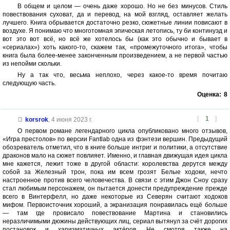
В общем и целом — очень даже хорошо. Но не без минусов. Стиль
повествования суховат, да и перевод, на мой взгляд, оставляет желать
лучшего. Книга обрывается достаточно резко, сюжетные линии повисают в
воздухе. Я понимаю что многотомная эпическая летопись, ту би континуэд и
вот это вот всё, но всё же хотелось бы (как это обычно и бывает в
«сериалах») хоть какого-то, скажем так, «промежуточного итога», чтобы
книга была более-менее законченным произведением, а не первой частью
из непойми скольки.
Ну а так что, весьма неплохо, через какое-то время почитаю
следующую часть.
Оценка:
8
[
1
]
korsrok
,
4 июня 2023 г.
О первом романе легендарного цикла опубликовано много отзывов,
«Игра престолов» по версии Fantlab одна из фэнтези вершин. Предыдущий
обозреватель отметил, что в книге больше интриг и политики, а отсутствие
драконов мало на сюжет повлияет. Именно, и главная движущая идея цикла
мне кажется, лежит тоже в другой области: королевства дерутся между
собой за Железный трон, пока им всем грозят Белые ходоки, нечто
настроенное против всего человечества. В связи с этим Джон Сноу сразу
стал любимым персонажем, он пытается донести предупреждение прежде
всего в Винтерфелл, но даже некоторые из Северян считают ходоков
мифом. Первоисточник хороший, а экранизация понравилась ещё больше
— там где провисало повествование Мартина и становились
неразличимыми дюжины действующих лиц, сериал вытянул за счёт дорогих
постановок и харизматичных актёров. Не смотря также на