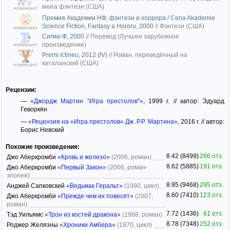
книга фэнтези (США)
номинант
Премия Академии НФ, фэнтези и хоррора / Cena Akademie
Science Fiction, Fantasy a Hororu, 2000
//
Фэнтези (США)
номинант
Сигма-Ф, 2000
//
Перевод (Лучшее зарубежное
произведение)
номинант
Premi Ictineu, 2012 (IV)
//
Роман, переведённый на
каталанский (США)
номинант
Рецензии:
—
«Джордж Мартин "Игра престолов"»
, 1999 г. // автор: Эдуард
Геворкян
—
«Рецензия на «Игра престолов» Дж. Р.Р. Мартина»
, 2016 г. // автор:
Борис Невский
Похожие произведения:
8.42 (8499)
266 отз.
Джо Аберкромби
«Кровь и железо»
(2006, роман)
8.62 (5885)
191 отз.
Джо Аберкромби
«Первый Закон»
(2006, роман-
эпопея)
8.95 (9468)
295 отз.
Анджей Сапковский
«Ведьмак Геральт»
(1990, цикл)
8.60 (7410)
123 отз.
Джо Аберкромби
«Прежде чем их повесят»
(2007,
роман)
7.72 (1436)
61 отз.
Тэд Уильямс
«Трон из костей дракона»
(1988, роман)
8.78 (7348)
252 отз.
Роджер Желязны
«Хроники Амбера»
(1970, цикл)