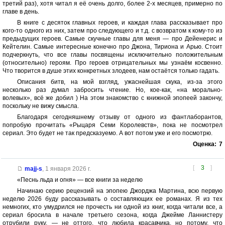
третий раз), хотя читал я её очень долго, более 2-х месяцев, примерно по
главе в день.
В книге с десяток главных героев, и каждая глава рассказывает про
кого-то одного из них, затем про следующего и т.д. с возвратом к кому-то из
предыдущих героев. Самые скучные главы для меня — про Дейенерис и
Кейтелин. Самые интересные конечно про Джона, Тириона и Арью. Стоит
подчеркнуть, что все главы посвящены исключительно положительным
(относительно) героям. Про героев отрицательных мы узнаём косвенно.
Что творится в душе этих конкретных злодеев, нам остаётся только гадать.
Описания битв, на мой взгляд, ужаснейшая скука, из-за этого
несколько раз думал забросить чтение. Но, кое-как, «на морально-
волевых», всё же добил ) На этом знакомство с книжной эпопеей закончу,
поскольку не вижу смысла.
Благодаря сегодняшнему отзыву от одного из фантлаборантов,
попробую прочитать «Рыцаря Семи Королевств», пока не посмотрел
сериал. Это будет не так предсказуемо. А вот потом уже и его посмотрю.
Оценка:
7
[
3
]
majj-s
,
1 января 2026 г.
«Песнь льда и огня» — все книги за неделю
Начинаю серию рецензий на эпопею Джорджа Мартина, всю первую
неделю 2026 буду рассказывать о составляющих ее романах. Я из тех
немногих, кто умудрился не прочесть ни одной из книг, когда читали все, а
сериал бросила в начале третьего сезона, когда Джейме Ланнистеру
отрубили руку. — не оттого, что любила красавчика, но потому, что