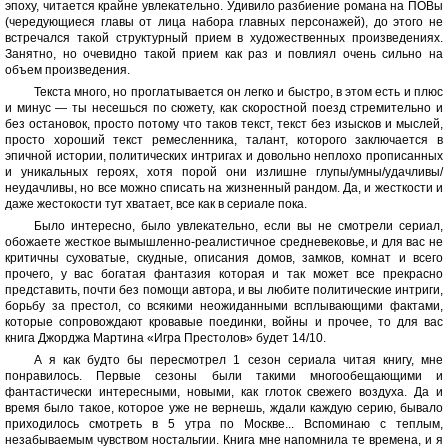
эпоху, читается крайне увлекательно. Удивило разбиение романа на ПОВы
(чередующиеся главы от лица набора главных персонажей), до этого не
встречался такой структурный прием в художественных произведениях.
Занятно, но очевидно такой прием как раз и повлиял очень сильно на
объем произведения.
Текста много, но проглатывается он легко и быстро, в этом есть и плюс
и минус — ты несешься по сюжету, как скоростной поезд стремительно и
без остановок, просто потому что таков текст, текст без изысков и мыслей,
просто хороший текст ремесленника, талант, которого заключается в
эпичной истории, политических интригах и довольно неплохо прописанных
и уникальных героях, хотя порой они излишне глупы/умны/удачливы/
неудачливы, но все можно списать на жизненный рандом. Да, и жесткости и
даже жестокости тут хватает, все как в сериале пока.
Было интересно, было увлекательно, если вы не смотрели сериал,
обожаете жесткое вымышленно-реалистичное средневековье, и для вас не
критичны суховатые, скудные, описания домов, замков, комнат и всего
прочего, у вас богатая фантазия которая и так может все прекрасно
представить, почти без помощи автора, и вы любите политические интриги,
борьбу за престол, со всякими неожиданными всплывающими фактами,
которые сопровождают кровавые поединки, войны и прочее, то для вас
книга Джорджа Мартина «Игра Престолов» будет 14/10.
А я как будто бы пересмотрел 1 сезон сериала читая книгу, мне
понравилось. Первые сезоны были такими многообещающими и
фантастически интересными, новыми, как глоток свежего воздуха. Да и
время было такое, которое уже не вернешь, ждали каждую серию, бывало
приходилось смотреть в 5 утра по Москве... Вспоминаю с теплым,
незабываемым чувством ностальгии. Книга мне напомнила те времена, и я