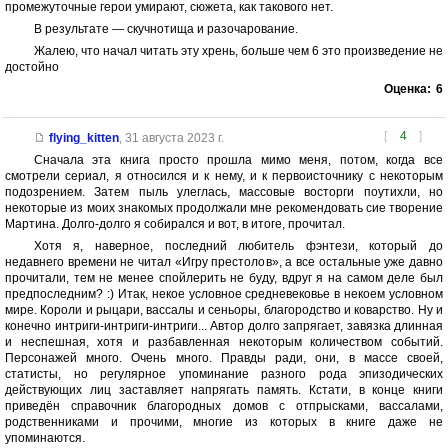
промежуточные герои умирают, сюжета, как такового нет.
В результате — скучнотища и разочарование.
Жалею, что начал читать эту хрень, больше чем 6 это произведение не
достойно
Оценка:
6
[
4
]
flying_kitten
,
31 августа 2023 г.
Сначала эта книга просто прошла мимо меня, потом, когда все
смотрели сериал, я относился и к нему, и к первоисточнику с некоторым
подозрением. Затем пыль улеглась, массовые восторги поутихли, но
некоторые из моих знакомых продолжали мне рекомендовать сие творение
Мартина. Долго-долго я собирался и вот, в итоге, прочитал.
Хотя я, наверное, последний любитель фэнтези, который до
недавнего времени не читал «Игру престолов», а все остальные уже давно
прочитали, тем не менее спойлерить не буду, вдруг я на самом деле был
предпоследним? :) Итак, некое условное средневековье в некоем условном
мире. Короли и рыцари, вассалы и сеньоры, благородство и коварство. Ну и
конечно интриги-интриги-интриги... Автор долго запрягает, завязка длинная
и неспешная, хотя и разбавленная некоторым количеством событий.
Персонажей много. Очень много. Правды ради, они, в массе своей,
статисты, но регулярное упоминание разного рода эпизодических
действующих лиц заставляет напрягать память. Кстати, в конце книги
приведён справочник благородных домов с отпрысками, вассалами,
родственниками и прочими, многие из которых в книге даже не
упоминаются.