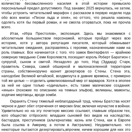
количество бессмысленного насилия в этой истории превысило
персональный предел допустимого. Под занавес 2025 вернулась, не затем,
чтобы устроить читательский марафон с рассказом в первую неделю года
обо всех книгах «Песни льда и огня», но оттого, что решила наконец
одолеть хотя бы первый роман, и не смогла оторваться, пока не прочла
всего.
Итак, «Игра Престолов», экспозиция. Здесь мы знакомимся с
абсолютным большинством персонажей, которые пройдут через всю
историю, хотя у автора репутация писателя, который обманывает
читательские ожидания, расправляясь с героями, назначенными нами на
роль главных. Все начинается с того. что замок Винтерфелл — крайнюю
северную твердыню Семи Королевств, посещает король Роберт Баратион с
супругой, сыном и свитой. Незадолго до того, Нэд (Эддард) Старк,
правитель Севера, самой обширной и малонаселенной территории
страны, собственноручно казнит дезертиров со Стены. Стена эта,
наподобие Великой китайской, воздвигнута в давние времена, с примерно
той же целью — отделить цивилизованный мир от варваров. Хотя в эпопее
за ней не одни только «одичалые», есть также магические создания:
«иные» (похожие по описанию на темных эльфов), великаны, мамонты,
ходячие мертвецы, вроде зомби.
Охранять Стену тяжелый неблагодарный труд, члены Братства носят
черное и дают обет отречения от мирских благ, включая неучастие в войнах.
Удивительно но на эту почетную миссию ссылают, главным образом тех,
кого общество отбросило: младших сыновей без видов на наследство,
бастардов, преступников (альтернатива: казнь или Стена, как в Европе
была ссылка в Америку, а потом в Австралию). Неудивительно. что
некоторые пытаются дезертировать,впрочем, ничем хорошим для них это