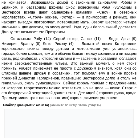
не кончается. Возвращаясь домой с законными сыновьями Робом и
Бранном, и бастардом Джоном Сноу, ровесником Роба (ублюдкам в
Вестеросе всегда дают одинаковые фамилии: «Сноу» в северных
королевствах, «Стоун» южнее, «Уотер» — в приморских и речных), они
находят выводок лютоволчат, потерявших мать. Зверят шестеро: четыре
мальчика и две девочки, по числу детей Нэда, один белоснежный достается
Джону, тот называет его Призраком.
Остальным: Робу (14) Серый ветер, Сансе (11) — Леди, Арье (9)
Нимерия, Бранну (8) Лето, Рикону (4) — Лохматый песик. Ко времени
королевского визита между детьми и лютоволками уже установилась
гораздо более крепкая, чем это обычно бывает между хозяином и питомцем
связь, род симбиоза. Лютоволки сильны и — застенные создания, обладают
неким сверхъестественным чутьем. Это важный момент, о нем стоит
помнить. Роберт приезжает не просто с дружеским визитом, хотя они со
Старком давние друзья и соратники, тот помогал ему в войне против
прежней династии Таргариенов, правивших Вестеросом долго и столь же
гениальных, сколь сумасшедших. Сейчас король прибыл с предложением,
от которого теоретически можно отказаться, но на деле — никак. Старк, с
его безупречной репутацией должен стать Десницей ( «правая рука», вроде
Премьер-министра в наших понятиях) короля, заменив умершего.
Спойлер (раскрытие сюжета)
(кликните по нему, чтобы увидеть)
Сансе новая должность отца обещает замужество за принцем
Джоффри (13), остальных старших детей, кроме Роба и супруги
Кейтелин, остающихся «на хозяйстве», Нэд полагает взять с собой.
Джону Сноу время отправиться на Стену. Элемент неожиданности
вторгается в планы на старте. Королева Серсея из рода