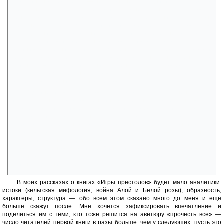
что принцы и принцесса — не законные наследники, женолюбивый
король настругал громадное количество незаконных отпрысков, но
жена рожала ему только плоды прелюбодеяния, по закону
каравшегося смертью супруги и лишением ее отпрысков права
наследования. Благородный Старк судит по себе, недооценивает
коварство и влияние Ланнистеров, убивших короля, а затем
обвинивших Десницу в измене. Маленькая мразь принц Джоффри,
теперь король, обещает ему свободу и ссылку на Стену, если
признает вину, которой за ним не было, Санса уговаривает отца
согласиться. Опозоренного, его все равно казнят. Арья бежит, Санса
остается в заложницах Ланнистеров.
У Дейнерис все тоже совсем не хорошо. Ее кхал ранен в одном
из захваченных городов, женщина из местных, которая назвалась
целительницей, убивает его ядом и магией. Кхалисса рождает
мертвое дитя, оставленная кхалассаром, она устраивает для
любимого погребальный костер, в который кладет и драконьи яйца, а
потом входит в пламя сама. Может показаться — в отчаянном
самоубийственном порыве, но на деле потому, что верит: драконья
кровь Таргариенов защитит ее. Финал и апофеоз первой книги — три
маленьких дракона, которые вылупляются из яиц в пламени и
признают Денни матерью.
В моих рассказах о книгах «Игры престолов» будет мало аналитики:
истоки (кельтская мифология, война Алой и Белой розы), образность,
характеры, структура — обо всем этом сказано много до меня и еще
больше скажут после. Мне хочется зафиксировать впечатление и
поделиться им с теми, кто тоже решится на авнтюру «прочесть все» —
число читателей первой книги в разы больше, чем у следующих, пусть это