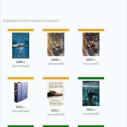
Издания на иностранных языках:
2006 г.
2007 г.
1996 г.
(эстонский)
(эстонский)
(английский)
2011 г.
2012 г.
2011 г.
(английский)
(испанский)
(английский)