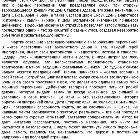
получает свои POV (point of view) главы. Такой подход позволяет увидеть
мир с разных перспектив. Они представляют собой три стороны
зарождающегося конфликта: Дом Старков (Эддард, его жена Кейтилин, их
дети Санса, Арья и Бран, а также бастард Джон Сноу), Дом Ланнистеров
(хитроумный карлик Тирион) и Дом Таргариенов (изгнанная принцесса
Дейенерис). Подобная мозаичная структура позволяет автору показывать
последствия одних и тех же событий с разных углов, создавая невероятно
объемную и захватывающую картину.
Мартин совершил настоящую революцию в изображении персонажей.
В «Игре престолов» нет абсолютного добра и зла. Каждый герой
многогранен, имеет свои достоинства и недостатки, мотивы и слабости.
Эддард Старк – квинтэссенция чести и долга. В мире интриг, где ложь
является оружием, его непоколебимая порядочность становится
трагическим изъяном, ведущим к фатальным ошибкам. Его судьба с самого
начала кажется предрешенной. Тирион Ланнистер – «белая ворона» в
своей семье. Острый ум, цинизм и чувство юмора скрывают его внутреннюю
боль из-за своего положения изгоя, что делает его одним из самых моих
любимых персонажей. Дейенерис Таргариен проходит путь от робкой
девочки, которую выдали замуж за вождя кочевников, до сильной и
уверенной в себе Кхалиси. Ее арка – это захватывающая история
обретения внутренней силы. Дети Старков: Арья, не желающая быть леди,
Бран, потерявший способность ходить, но не сломленный, и Санса, чьи
наивные мечты разбиваются о жестокую реальность, – все они проходят
через горнило суровых испытаний, заставляя сопереживать им. Автор не
дает читателю расслабиться, постоянно напоминая, что никто не
находится в безопасности. Смерть может настигнуть любого персонажа,
даже самого, казалось бы, центрального, что держит в постоянном
напряжении до последней страницы.