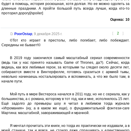
будет в помощь, история роскошная, хотя долгая. Но ее можно одолеть за
длинные праздники. А пройти большой путь всегда лучше, когда кто-то
проторил дорогу[/spoiler]
Оценка:
10
[
2
]
PoorOstap
,
9 декабря 2025 г.
©️Тот кто играет в престолы, либо погибает, либо побеждает.
Середины не бывает!©️
⠀
В 2019 году закончился самый масштабный сериал современности
(ведь так у нас принято называть Game of Thrones, да?). Сейчас, когда
видишь, как все любимые герои, за которыми ты следил около десяти лет,
собираются вместе в Винтерфелле, готовясь сразиться с армией тьмы,
невольно начинаешь ностальгировать и вспоминать, а что же было там, в
начале пути.
⠀
Мой путь в мире Вестероса начался в 2011 году, но не с сериала, как у
большинства, а с романа, которому в тот год, как и мне, исполнилось 15 лет.
Ещё задолго до премьеры шоу я читал в любимом тогда журнале
«Игромания» (ну, а в каком же еще), о фундаментальной фэнтези-саге
Мартина: масштабной, завораживающей и мрачной.
⠀
Я мечтал прочитать эти книги, но тогда их практически не издавали, а в
моей станице, так и вовсе, не стоило даже спрашивать у единственного