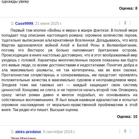
однажды увижу
Оценка:
8
[
2
]
Case9999
,
21 июня 2025 г.
Первый том эпопеи «Войны и мира» в жанре фэнтези. В полной мере
попадает под описание настоящего романа: огромное количество героев,
тщательно выписанная альтернативная Вселенная. Догадываюсь, что мэтр
Мартин вдохновлялся войной Алой и Белой Розы в Великобритании,
потому что Вестерос уж больно напоминает британские острова.
Происходящее в книге настолько достоверно, что в этот воображаемый мир
уходишь с головой. Характеры многочисленных героев показаны как будто
это живые люди, со всеми достоинствами и недостатками. Понятия добра и
зла максимально размыты, не так категоричны, как во всех сказках.
Протагонистам сочувствуешь и сопереживаешь, им предстоит проявлять
положительные качества в максимально суровом и несправедливом мире.
Злодеев тоже как таковых нет — каждый защищает свою систему
ценностей. Концовка не слита, и не терпится начать второй том. Оговорюсь
сразу: читал роман давно и многое подзабыл, но основываюсь на
собственных воспоминаниях. Я был юным наивным идеалистом и испытал
огромное наслаждение от морально-нравственной проблематики в этой
книге. Так редко кто пишет. Высшая оценка.
Оценка:
10
[
5
]
aleks-predator
,
6 сентября 2024 г.
Эпик Мартина