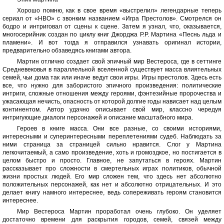
Хорошо помню, как в свое время «выстрелил» легендарные теперь
сериал от «HBO» с звонким названием «Игра Престолов». Смотрелся он
бодро и интриговал от сцены к сцене. Затем я узнал, что, оказывается,
многосерийник создан по циклу книг Джорджа Р.Р. Мартина «Песнь льда и
пламени». И вот тогда я отправился узнавать оригинал истории,
предварительно обзаведясь книгами автора.
Мартин отлично создает свой эпичный мир Вестероса, где в сеттинге
Средневековья в параллельной вселенной существует масса влиятельных
семей, чьи дома так или иначе ведут свои игры. Игры престолов. Здесь есть
все, что нужно для забористого эпичного произведения: политические
интриги, сложные отношения между героями, фэнтезийные пророчества и
ужасающая нечисть, опасность от которой долгие годы нависает над целым
континентом. Автор удачно описывает свой мир, классно чередуя
интригующие диалоги персонажей и описание масштабного мира.
Героев в книге масса. Они все разные, со своими историями,
интересными и суперинтересными переплетениями судеб. Наблюдать за
ними страница за страницей сильно нравится. Слог у Мартина
легкочитаемый, а само произведение, хоть и громоздкое, но постигается в
целом быстро и просто. Главное, не запутаться в героях. Мартин
рассказывает про сложности в смертельных играх политиков, обычной
жизни простых людей. Его мир сложен тем, что здесь нет абсолютно
положительных персонажей, как нет и абсолютно отрицательных. И это
делает книгу намного интереснее, ведь сопереживать героям становится
интереснее.
Мир Вестероса Мартин проработал очень глубоко. Он уделяет
достаточно времени для раскрытия городов, семей, связей между