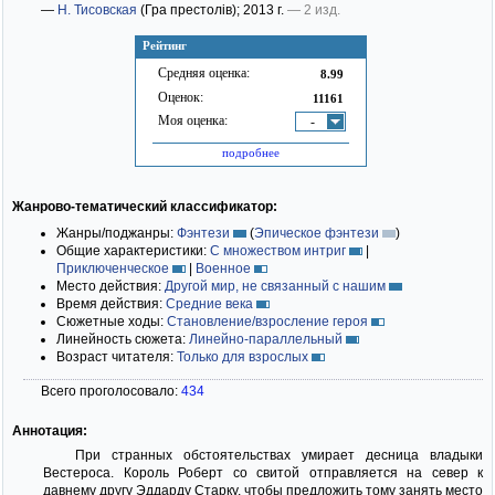
—
Н. Тисовская
(Гра престолів)
; 2013 г.
— 2 изд.
Рейтинг
Средняя оценка:
8.99
Оценок:
11161
Моя оценка:
-
подробнее
Жанрово-тематический классификатор:
Жанры/поджанры:
Фэнтези
(
Эпическое фэнтези
)
Общие характеристики:
С множеством интриг
|
Приключенческое
|
Военное
Место действия:
Другой мир, не связанный с нашим
Время действия:
Средние века
Сюжетные ходы:
Становление/взросление героя
Линейность сюжета:
Линейно-параллельный
Возраст читателя:
Только для взрослых
Всего проголосовало:
434
Аннотация:
При странных обстоятельствах умирает десница владыки
Вестероса. Король Роберт со свитой отправляется на север к
давнему другу Эддарду Старку, чтобы предложить тому занять место