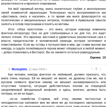
реалистичности и мрачного очарования.
На мой скромный взгляд, книга значительно глубже и многограннее
своей знаменитой экранизации. Телесериал часто воспринимается как
«фестиваль секса и насилия», в то время как книга фокусируется на
политических и эмоциональных интригах, позволяя в буквальном смысле
залезть в голову персонажам и понять их мотивы.
Итог: «Игра престолов» – это книга, которая навсегда изменила
фэнтези-литературу. Она не для слабонервных и не для тех, кто ищет
легкого чтения. Это мрачная, жестокая и удивительно реалистичная сага о
власти, предательстве и человеческой природе, которая затягивает в
повествование. Если вы готовы к путешествию в мир, где ставки высоки как
никогда, а судьба полюбившихся героев может оборваться в любой момент,
– добро пожаловать в Вестерос. Вы не сможете остаться равнодушным.
Оценка:
10
[
0
]
Meninghitis
,
11 мая 2026 г.
Как человек, никогда фэнтези не любивший, должен признать, что
книга очень хороша. Ей не мешают ни магия, ни драконы (так же, как в
русском сегменте фэнтези никому не мешают ангажированность или
отсутствие таланта), ситуация действительно похоже на очередной
средневековый феодальный конфликт, и здесь, конечно, должна быть
пятёрка, но её не будет...
...из-за семейства Старков, чей отец своими честностью и
неподкупностью напомнил мне же меня же до последнего увольнения, а
если учесть, что увольнение оказалось своего рода тоже казнью, флэшбеки