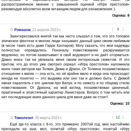
распространённое мнение с завышенной оценкой «Игре престолов»
рекомендую абсолютно всем читающим людям для ознакомления :)
Оценка:
9
[
8
]
Ромашов
,
23 апреля 2023 г.
Заинтересовался книгой так как часто слышал о том, что это топовое
эпическое фентези и многие люди называют данный цикл своим любимым
(в числе таких есть даже Гарри Каспаров). Могу сказать, что мои надежды
полностью оправдались. Поначалу повествование раскручивается
медленно, но потом захватывает в свой водоворот и не даёт оторваться.
Давно книга так не увлекала меня своим интересным сюжетом. И это
притом, что до этого уже смотрел сериал. «Игра престолов» напомнила
книги таких авторов как Толкин, Дюма и Дрюон. От Толкина позаимствовано
отношение к магии — она есть, но её крайне мало и когда она происходит
иногда не понятно — это выдумка или оно так и должно быть. С Дюмой
явная параллель с его циклом про Валуа: и по сюжету и по общему стилю
повествования. От Дрюона, на мой взгляд, позаимствован циничный,
практичный и эгоистичный характер Ланистеров. Вопрос о том читать или
нет последующие книги данного цикла для меня даже не стоит!
Оценка:
10
[
12
]
Тимолеонт
,
30 марта 2023 г.
Ещё где-то класса с 9-го, это примерно 2007ой год, мне настойчиво
приседали на уши, мол, почитай «Игру престолов», почитай «Игру