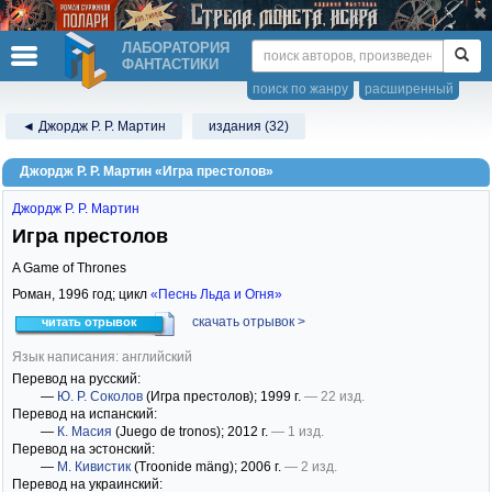
ЛАБОРАТОРИЯ
ФАНТАСТИКИ
поиск по жанру
расширенный
◄ Джордж Р. Р. Мартин
издания (32)
Джордж Р. Р. Мартин «Игра престолов»
Джордж Р. Р. Мартин
Игра престолов
A Game of Thrones
Роман,
1996
год; цикл
«Песнь Льда и Огня»
скачать отрывок >
читать отрывок
Язык написания: английский
Перевод на русский:
—
Ю. Р. Соколов
(Игра престолов)
; 1999 г.
— 22 изд.
Перевод на испанский:
—
К. Масия
(Juego de tronos)
; 2012 г.
— 1 изд.
Перевод на эстонский:
—
М. Кивистик
(Troonide mäng)
; 2006 г.
— 2 изд.
Перевод на украинский: