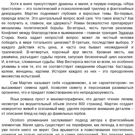
Хотя в книге присутствуют драконы и магия, в первую очередь «Игра
престолов» – это политический и психологический триллер в фэнтезийных
декорациях. Мартин поднимает глубокие и взрослые темы. Во-первых,
природа власти. Это центральный вопрос всей саги. Что такое власть? Как
ее получить и, главное, как удержать? Роман безжалостно препарирует
механизмы политической борьбы. Во-вторых, честь против реализма.
Конфликт между благородством и выживанием – главная трагедия Эддарда
Старка. Книга задает непростой вопрос: может ли честный человек
победить в мире тотального цинизма? В-третьих, последствия выбора. У
каждого действия есть цена, и часто она бывает неожиданной и
трагической. В-четвертых, порочный круг мести. Кровная месть, как
ржавчина, разъедает судьбы героев, запуская бесконечный цикл насилия.
И, в-пятых, сломанные судьбы. Мир Вестероса жесток ко всем, но особенно
уязвимы в нем те, кто не соответствует ожиданиям общества: бастарды,
калеки, женщины, карлики. История каждого из них – это преодоление
множества испытаний.
Сам Мартин называет себя «садовником», а не «архитектором»: он
высаживает семена идей, позволяя сюжету и персонажам развиваться
органично, что и придает повествованию его непредсказуемость.
Язык романа прост и кинематографичен, что делает чтение легким,
несмотря на внушительный объем (почти 800 страниц). Мартин создает
невероятно живой и осязаемый мир, уделяя огромное внимание деталям –
от описания блюд на пиру до фамильных гербов.
Особого упоминания заслуживает подход автора к фэнтезийным
элементам. Магия здесь существует на периферии, как легенда, в которую
уже почти никто не верит. Она врывается в повествование постепенно,
шокируя не только читателя, но и самих персонажей. Это придает миру