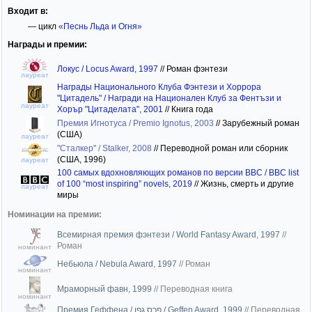
Входит в:
— цикл
«Песнь Льда и Огня»
Награды и премии:
Локус / Locus Award, 1997
//
Роман фэнтези
лауреат
Награды Национального Клуба Фэнтези и Хоррора
"Цитадель" / Награди на Национален Клуб за Фентъзи и
лауреат
Хорър "Цитаделата", 2001
//
Книга года
Премия Игнотуса / Premio Ignotus, 2003
//
Зарубежный роман
(США)
лауреат
"Сталкер" / Stalker, 2008
//
Переводной роман или сборник
(США, 1996)
лауреат
100 самых вдохновляющих романов по версии BBC / BBC list
of 100 “most inspiring” novels, 2019
//
Жизнь, смерть и другие
лауреат
миры
Номинации на премии:
Всемирная премия фэнтези / World Fantasy Award, 1997
//
Роман
номинант
Небьюла / Nebula Award, 1997
//
Роман
номинант
Мраморный фавн, 1999
//
Переводная книга
номинант
Премия Геффена / פרס גפן / Geffen Award, 1999
//
Переводная