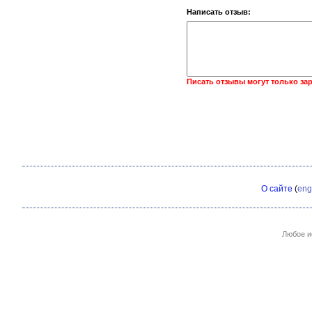
Написать отзыв:
Писать отзывы могут только за
О сайте
(
eng
Любое и