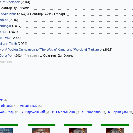
s of Radiance
(2014)
Соавтор: Дэн Уэллс
 of Alethkar
(2024)
//
Соавтор: Айзек Стюарт
ancer
(2016)
hbringer
(2017)
shard
(2020)
 of War
(2020)
d and Truth
(2024)
ive: A Pocket Companion to 'The Way of Kings' and 'Words of Radiance'
(2016)
et a Pet!
(2024)
[не канон]
//
Соавтор: Дэн Уэллс
окончено
-е
(21)
лийский
,
украинский
(23)
(5)
 Аль-Ради
,
А. Вироховский
,
И. Емельянова
,
Я. Забелина
,
А. Зорницкий
(2)
(2)
(1)
(1)
(3)