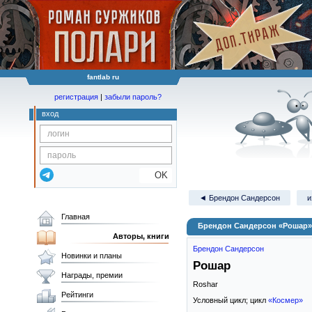
fantlab ru
регистрация
|
забыли пароль?
вход
OK
◄ Брендон Сандерсон
и
Главная
Брендон Сандерсон «Рошар»
Авторы, книги
Брендон Сандерсон
Новинки и планы
Рошар
Награды, премии
Roshar
Рейтинги
Условный цикл; цикл
«Космер»