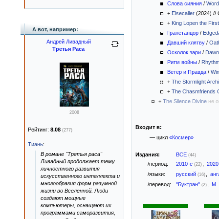
Слова сияния
/
Word
+
Elsecaller
(2024)
//
+
King Lopen the First
А вот, например:
Гранетанцор
/
Edged
Андрей Ливадный
Давший клятву
/
Oat
Третья Раса
Осколок зари
/
Dawn
Ритм войны
/
Rhythm
Ветер и Правда
/
Win
+
The Stormlight Arch
+
The Chasmfriends G
+
The Silence Divine
не 
2008
Входит в:
Рейтинг:
8.08
(277)
— цикл
«Космер»
Тиань
:
В романе "Третья раса"
Издания:
ВСЕ
(44)
Ливадный продолжает тему
/период:
2010-е
,
2020
(22)
личностного развития
/языки:
русский
,
анг
(16)
искусственного интеллекта и
многообразия форм разумной
/перевод:
"Буктран"
,
М.
(2)
жизни во Вселенной. Люди
создают мощные
компьютеры, оснащают их
программами саморазвития,