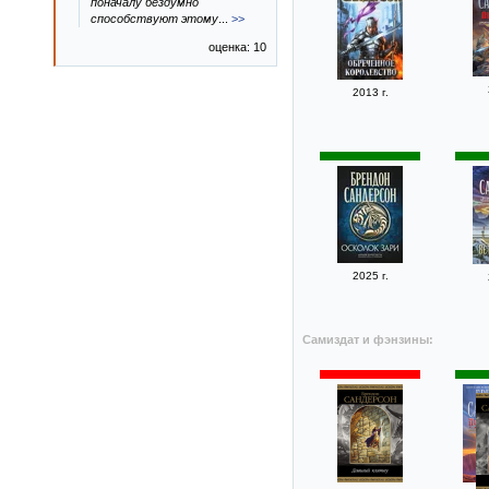
поначалу бездумно
способствуют этому
...
>>
оценка: 10
2013 г.
2025 г.
Самиздат и фэнзины: