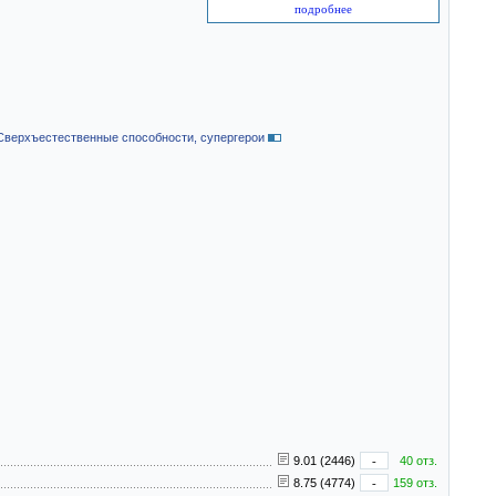
подробнее
Сверхъестественные способности, супергерои
9.01 (2446)
-
40 отз.
8.75 (4774)
-
159 отз.