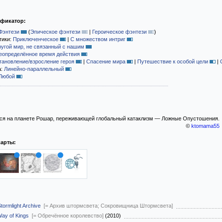
ификатор:
Фэнтези
(
Эпическое фэнтези
|
Героическое фэнтези
)
тики:
Приключенческое
|
С множеством интриг
ругой мир, не связанный с нашим
еопределённое время действия
тановление/взросление героя
|
Спасение мира
|
Путешествие к особой цели
|
а:
Линейно-параллельный
Любой
ся на планете Рошар, переживающей глобальный катаклизм — Ложные Опустошения.
©
ktomama55
карты:
tormlight Archive
[= Архив штормсвета; Сокровищница Штормсвета]
ay of Kings
[= Обречённое королевство]
(2010)