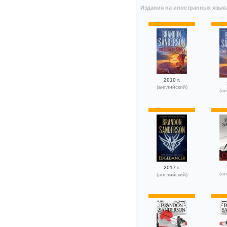
Издания на иностранных язык
2010 г.
(английский)
(ан
2017 г.
(ан
(английский)