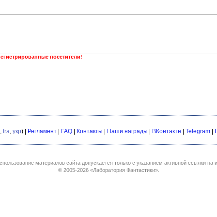
регистрированные посетители!
,
fra
,
укр
) |
Регламент
|
FAQ
|
Контакты
|
Наши награды
|
ВКонтакте
|
Telegram
|
спользование материалов сайта допускается только с указанием активной ссылки на и
© 2005-2026
«Лаборатория Фантастики»
.