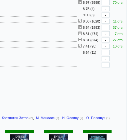
8.97 (3599)
-
70 отз.
8.75 (4)
-
9.00 (3)
-
8.36 (1020)
-
11 отз.
8.54 (1893)
-
37 отз.
8.31 (474)
-
7 отз.
8.31 (874)
-
27 отз.
7.41 (95)
-
10 отз.
8.64 (11)
-
-
,
Костянтин Зотов
,
М. Манелис
,
Н. Осояну
,
О. Пелешук
(2)
(2)
(9)
(1)