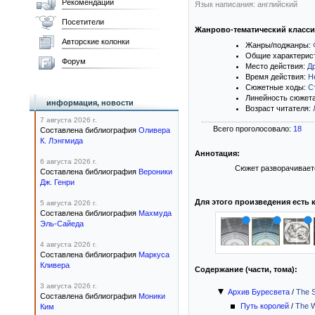
Рекомендации
Язык написания: английский
Посетители
Жанрово-тематический класс
Авторские колонки
Жанры/поджанры:
Общие характерис
Форум
Место действия:
Д
Время действия:
Н
Сюжетные ходы:
С
Линейность сюжет
информация, новости
Возраст читателя:
7 августа 2026 г.
Всего проголосовало:
18
Составлена библиография
Оливера
К. Лэнгмида
Аннотация:
6 августа 2026 г.
Сюжет разворачивает
Составлена библиография
Вероники
Дж. Генри
Для этого произведения есть 
5 августа 2026 г.
Составлена библиография
Махмуда
Эль-Сайеда
4 августа 2026 г.
Составлена библиография
Маркуса
Кливера
Содержание (части, тома):
3 августа 2026 г.
Архив Буресвета
/
The S
Составлена библиография
Моники
Путь королей
/
The W
Ким