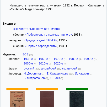
Написано в течение марта — июня 1932 г. Первая публикация в
«Scribner’s Magazine» Apr. 1933.
Входит в:
—
«Победитель не получает ничего»
— сборник
«Победитель не получает ничего»
, 1933 г.
— журнал
«Тридцать дней 1934`9»
, 1934 г.
— сборник
«Первые сорок девять»
, 1938 г.
Издания:
ВСЕ
(26)
/период:
1930-е
,
1960-е
,
1970-е
,
1980-е
,
1990-е
,
(6)
(1)
(1)
(4)
(1)
2000-е
,
2010-е
,
2020-е
(6)
(2)
(5)
/языки:
русский
,
английский
,
украинский
(20)
(5)
(1)
/перевод:
И. Доронина
,
Е. Калашникова
,
И. Кашкин
,
(1)
(11)
(1)
В. Митрофанов
,
С. Таск
(1)
(3)