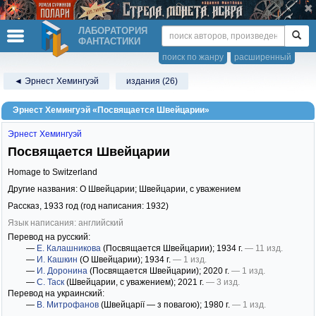
ЛАБОРАТОРИЯ
ФАНТАСТИКИ
поиск по жанру
расширенный
◄ Эрнест Хемингуэй
издания (26)
Эрнест Хемингуэй «Посвящается Швейцарии»
Эрнест Хемингуэй
Посвящается Швейцарии
Homage to Switzerland
Другие названия: О Швейцарии; Швейцарии, с уважением
Рассказ,
1933
год (год написания: 1932)
Язык написания: английский
Перевод на русский:
—
Е. Калашникова
(Посвящается Швейцарии)
; 1934 г.
— 11 изд.
—
И. Кашкин
(О Швейцарии)
; 1934 г.
— 1 изд.
—
И. Доронина
(Посвящается Швейцарии)
; 2020 г.
— 1 изд.
—
С. Таск
(Швейцарии, с уважением)
; 2021 г.
— 3 изд.
Перевод на украинский:
—
В. Митрофанов
(Швейцарії — з повагою)
; 1980 г.
— 1 изд.