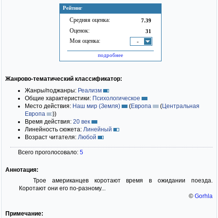
Рейтинг
Средняя оценка:
7.39
Оценок:
31
Моя оценка:
-
подробнее
Жанрово-тематический классификатор:
Жанры/поджанры:
Реализм
Общие характеристики:
Психологическое
Место действия:
Наш мир (Земля)
(
Европа
(
Центральная
Европа
)
)
Время действия:
20 век
Линейность сюжета:
Линейный
Возраст читателя:
Любой
Всего проголосовало:
5
Аннотация:
Трое американцев коротают время в ожидании поезда.
Коротают они его по-разному...
©
Gorhla
Примечание: