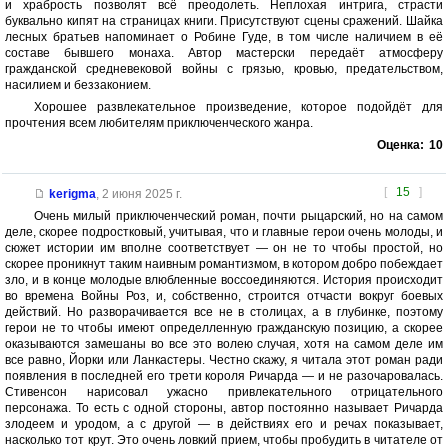
и храбрость позволят всё преодолеть. Неплохая интрига, страсти
буквально кипят на страницах книги. Присутствуют сцены сражений. Шайка
лесных братьев напоминает о Робине Гуде, в том числе наличием в её
составе бывшего монаха. Автор мастерски передаёт атмосферу
гражданской средневековой войны с грязью, кровью, предательством,
насилием и беззаконием.
Хорошее развлекательное произведение, которое подойдёт для
прочтения всем любителям приключенческого жанра.
Оценка:
10
[
15
]
kerigma
,
2 июня 2025 г.
Очень милый приключенческий роман, почти рыцарский, но на самом
деле, скорее подростковый, учитывая, что и главные герои очень молоды, и
сюжет истории им вполне соответствует — он не то чтобы простой, но
скорее проникнут таким наивным романтизмом, в котором добро побеждает
зло, и в конце молодые влюбленные воссоединяются. История происходит
во времена Войны Роз, и, собственно, строится отчасти вокруг боевых
действий. Но разворачивается все не в столицах, а в глубинке, поэтому
герои не то чтобы имеют определленную гражданскую позицию, а скорее
оказываются замешаны во все это волею случая, хотя на самом деле им
все равно, Йорки или Ланкастеры. Честно скажу, я читала этот роман ради
появления в последней его трети короля Ричарда — и не разочаровалась.
Стивенсон нарисовал ужасно привлекательного отрицательного
персонажа. То есть с одной стороны, автор постоянно называет Ричарда
злодеем и уродом, а с другой — в действиях его и речах показывает,
насколько тот крут. Это очень ловкий прием, чтобы пробудить в читателе от