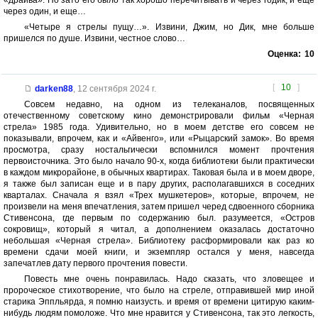
«драйва». Но зато его было так хорошо перечитывать и через годик, и еще
через один, и еще…
«Четыре я стрелы пущу…». Извини, Джим, но Дик, мне больше
пришелся по душе. Извини, честное слово…
Оценка:
10
[
10
]
darken88
,
12 сентября 2024 г.
Совсем недавно, на одном из телеканалов, посвященных
отечественному советскому кино демонстрировали фильм «Черная
стрела» 1985 года. Удивительно, но в моем детстве его совсем не
показывали, впрочем, как и «Айвенго», или «Рыцарский замок». Во время
просмотра, сразу ностальгически вспомнился момент прочтения
первоисточника. Это было начало 90-х, когда библиотеки были практически
в каждом микрорайоне, в обычных квартирах. Таковая была и в моем дворе,
я также был записан еще и в пару других, располагавшихся в соседних
кварталах. Сначала я взял «Трех мушкетеров», которые, впрочем, не
произвели на меня впечатления, затем пришел черед сдвоенного сборника
Стивенсона, где первым по содержанию был. разумеется, «Остров
сокровищ», который я читал, а дополнением оказалась достаточно
небольшая «Черная стрела». Библиотеку расформировали как раз ко
времени сдачи моей книги, и экземпляр остался у меня, навсегда
запечатлев дату первого прочтения повести.
Повесть мне очень понравилась. Надо сказать, что зловещее и
пророческое стихотворение, что было на стреле, отправившей мир иной
старика Эппльярда, я помню наизусть. и время от времени цитирую каким-
нибудь людям помоложе. Что мне нравится у Стивенсона, так это легкость,