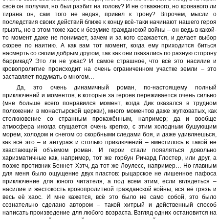
своё он получил, но был разбит на голову? И не отважного, но кровавого ли
тирана он, сам того не ведая, привёл к трону? Впрочем, мысли о
последствия своих действий ближе к концу всё-таки начинают нашего героя
грызть, но в этом тоже хаос и безумие гражданской войны – он ведь в какой-
то момент даже не понимает, зачем и за кого сражается, и делает выбор
скорее по наитию. А как вам тот момент, когда ему приходится биться
насмерть со своим добрым другом, так как они оказались по разную сторону
баррикад? Это ли не ужас? И самое страшное, что всё это насилие и
кровопролитие происходит на очень ограниченном участке земли – это
заставляет подумать о многом…
Да, это очень динамичный роман, по-настоящему полный
приключений и моментов, в которые за героев переживается очень сильно
(мне больше всего понравился момент, когда Дик оказался в трудном
положении в монастырской церкви), много моментов даже жутковатых, как
столкновение со странным прокажённым, например; да и вообще
атмосфера иногда сгущается очень крепко, с этим холодным бушующим
морем, холодом и снегом со скорбными следами боя, и даже удивляешься,
как всё это – и антураж и столько приключений – вместилось в такой не
хвастающий объёмом роман. И герои стали появляться довольно
харизматичные как, например, тот же горбун Ричард Глостер, или друг, а
позже противник Беннет Хэтч, да тот же Лоулесс, например… Но главным
для меня было ощущение двух пластов: рыцарское не лишенное пафоса
приключение для юного читателя, а под всем этим, если вглядеться –
насилие и жестокость кровопролитной гражданской войны, вся её грязь и
весь её хаос. И мне кажется, всё это было не само собой, это было
сознательно сделано автором – такой хитрый и действенный способ
написать произведение для любого возраста. Взгляд одних остановится на