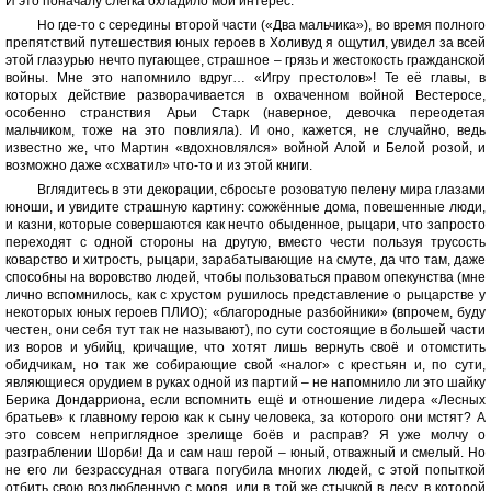
И это поначалу слегка охладило мой интерес.
Но где-то с середины второй части («Два мальчика»), во время полного
препятствий путешествия юных героев в Холивуд я ощутил, увидел за всей
этой глазурью нечто пугающее, страшное – грязь и жестокость гражданской
войны. Мне это напомнило вдруг… «Игру престолов»! Те её главы, в
которых действие разворачивается в охваченном войной Вестеросе,
особенно странствия Арьи Старк (наверное, девочка переодетая
мальчиком, тоже на это повлияла). И оно, кажется, не случайно, ведь
известно же, что Мартин «вдохновлялся» войной Алой и Белой розой, и
возможно даже «схватил» что-то и из этой книги.
Вглядитесь в эти декорации, сбросьте розоватую пелену мира глазами
юноши, и увидите страшную картину: сожжённые дома, повешенные люди,
и казни, которые совершаются как нечто обыденное, рыцари, что запросто
переходят с одной стороны на другую, вместо чести пользуя трусость
коварство и хитрость, рыцари, зарабатывающие на смуте, да что там, даже
способны на воровство людей, чтобы пользоваться правом опекунства (мне
лично вспомнилось, как с хрустом рушилось представление о рыцарстве у
некоторых юных героев ПЛИО); «благородные разбойники» (впрочем, буду
честен, они себя тут так не называют), по сути состоящие в большей части
из воров и убийц, кричащие, что хотят лишь вернуть своё и отомстить
обидчикам, но так же собирающие свой «налог» с крестьян и, по сути,
являющиеся орудием в руках одной из партий – не напомнило ли это шайку
Берика Дондарриона, если вспомнить ещё и отношение лидера «Лесных
братьев» к главному герою как к сыну человека, за которого они мстят? А
это совсем неприглядное зрелище боёв и расправ? Я уже молчу о
разграблении Шорби! Да и сам наш герой – юный, отважный и смелый. Но
не его ли безрассудная отвага погубила многих людей, с этой попыткой
отбить свою возлюбленную с моря, или в той же стычкой в лесу, в которой