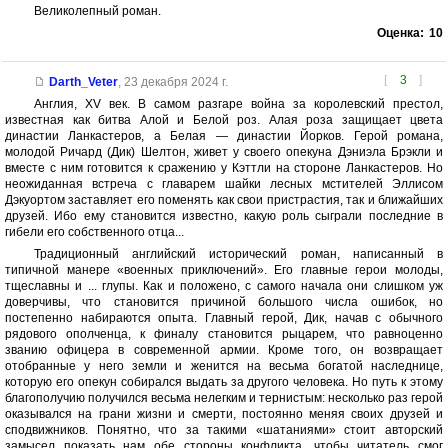
Великолепный роман.
Оценка:
10
[
3
]
Darth_Veter
,
23 декабря 2024 г.
Англия, XV век. В самом разгаре война за королевский престол,
известная как битва Алой и Белой роз. Алая роза защищает цвета
династии Ланкастеров, а Белая — династии Йорков. Герой романа,
молодой Ричард (Дик) Шелтон, живет у своего опекуна Дэниэла Брэкли и
вместе с ним готовится к сражению у Кэттли на стороне Ланкастеров. Но
неожиданная встреча с главарем шайки лесных мстителей Эллисом
Дэкуортом заставляет его поменять как свои пристрастия, так и ближайших
друзей. Ибо ему становится известно, какую роль сыграли последние в
гибели его собственного отца...
Традиционный английский исторический роман, написанный в
типичной манере «военных приключений». Его главные герои молоды,
тщеславны и ... глупы. Как и положено, с самого начала они слишком уж
доверчивы, что становится причиной большого числа ошибок, но
постепенно набираются опыта. Главный герой, Дик, начав с обычного
рядового ополченца, к финалу становится рыцарем, что равноценно
званию офицера в современной армии. Кроме того, он возвращает
отобранные у него земли и женится на весьма богатой наследнице,
которую его опекун собирался выдать за другого человека. Но путь к этому
благополучию получился весьма нелегким и тернистым: несколько раз герой
оказывался на грани жизни и смерти, постоянно меняя своих друзей и
сподвижников. Понятно, что за такими «шатаниями» стоит авторский
замысел показать нам обе стороны конфликта, чтобы читатель смог