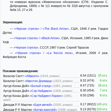
ти номерах журнала «Живописное обозрение» (СПб.: Издание С.
Добродеева, 1889): с № 1(1 января) по № 32(6 августа) с пропуском
№№ 15, 27 и 29.
Экранизации:
—
«Черная стрела» / «The Black Arrow»
, США, 1948 // реж. Гордон
Дуглас
—
«Черная стрела» / «Black Arrow»
, США, Испания, 1985 // реж. Джон
Хаф
—
«Черная стрела»
, СССР, 1987 // реж. Сергей Тарасов
—
«Чёрная стрела» / «La freccia nera»
, Италия, 2006 // реж.
Фабрицио Коста
Похожие произведения:
8.54 (1011)
25 отз.
Вальтер Скотт
«Айвенго»
(1819, роман)
8.32 (474)
6 отз.
Вальтер Скотт
«Квентин Дорвард»
(1823, роман)
8.47 (725)
26 отз.
Артур Конан Дойл
«Белый отряд»
(1891, роман)
8.30 (454)
7 отз.
Артур Конан Дойл
«Сэр Найджел»
(1906, роман)
8.50 (298)
8 отз.
Артур Конан Дойл
«Сэр Найджел Лоринг»
(1891,
цикл)
9.17 (9022)
145 отз.
Джордж Р. Р. Мартин
«Буря мечей»
(2000, роман)
9.13 (9276)
154 отз.
Джордж Р. Р. Мартин
«Битва королей»
(1998, роман)