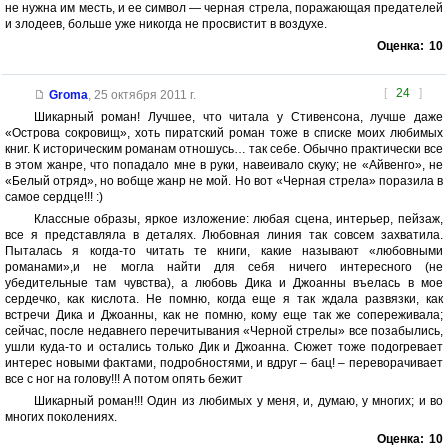
не нужна им месть, и ее символ — черная стрела, поражающая предателей
и злодеев, больше уже никогда не просвистит в воздухе.
Оценка:
10
[
24
]
Groma
,
25 октября 2011 г.
Шикарный роман! Лучшее, что читала у Стивенсона, лучше даже
«Острова сокровищ», хоть пиратский роман тоже в списке моих любимых
книг. К историческим романам отношусь… так себе. Обычно практически все
в этом жанре, что попадало мне в руки, навеивало скуку; не «Айвенго», не
«Белый отряд», но вобще жанр не мой. Но вот «Черная стрела» поразила в
самое сердце!!! :)
Классные образы, яркое изложение: любая сцена, интерьер, пейзаж,
все я представляла в деталях. Любовная линия так совсем захватила.
Пыталась я когда-то читать те книги, какие называют «любовными
романами»,и не могла найти для себя ничего интересного (не
убедительные там чувства), а любовь Дика и Джоанны въелась в мое
сердечко, как кислота. Не помню, когда еще я так ждала развязки, как
встречи Дика и Джоанны, как не помню, кому еще так же сопереживала;
сейчас, после недавнего перечитывания «Черной стрелы» все позабылись,
ушли куда-то и остались только Дик и Джоанна. Сюжет тоже подогревает
интерес новыми фактами, подробностями, и вдруг – бац! – переворачивает
все с ног на голову!!! А потом опять бежит
Шикарный роман!!! Один из любимых у меня, и, думаю, у многих; и во
многих поколениях.
Оценка:
10