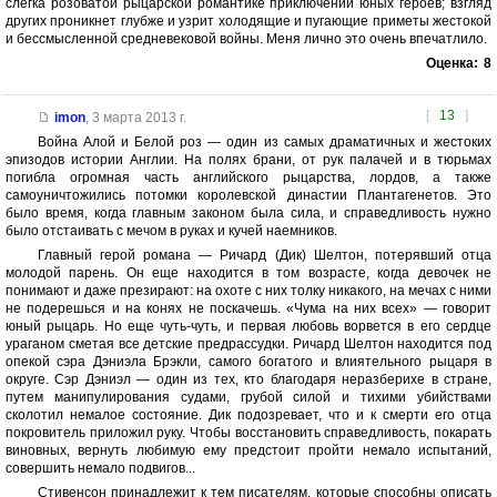
слегка розоватой рыцарской романтике приключений юных героев; взгляд
других проникнет глубже и узрит холодящие и пугающие приметы жестокой
и бессмысленной средневековой войны. Меня лично это очень впечатлило.
Оценка:
8
[
13
]
imon
,
3 марта 2013 г.
Война Алой и Белой роз — один из самых драматичных и жестоких
эпизодов истории Англии. На полях брани, от рук палачей и в тюрьмах
погибла огромная часть английского рыцарства, лордов, а также
самоуничтожились потомки королевской династии Плантагенетов. Это
было время, когда главным законом была сила, и справедливость нужно
было отстаивать с мечом в руках и кучей наемников.
Главный герой романа — Ричард (Дик) Шелтон, потерявший отца
молодой парень. Он еще находится в том возрасте, когда девочек не
понимают и даже презирают: на охоте с них толку никакого, на мечах с ними
не подерешься и на конях не поскачешь. «Чума на них всех» — говорит
юный рыцарь. Но еще чуть-чуть, и первая любовь ворвется в его сердце
ураганом сметая все детские предрассудки. Ричард Шелтон находится под
опекой сэра Дэниэла Брэкли, самого богатого и влиятельного рыцаря в
округе. Сэр Дэниэл — один из тех, кто благодаря неразберихе в стране,
путем манипулирования судами, грубой силой и тихими убийствами
сколотил немалое состояние. Дик подозревает, что и к смерти его отца
покровитель приложил руку. Чтобы восстановить справедливость, покарать
виновных, вернуть любимую ему предстоит пройти немало испытаний,
совершить немало подвигов...
Стивенсон принадлежит к тем писателям, которые способны описать