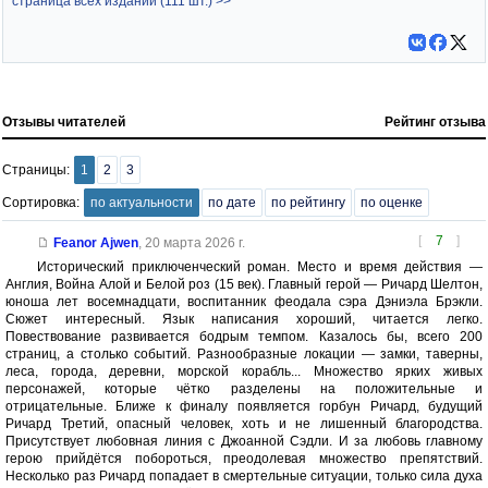
страница всех изданий (111 шт.) >>
Отзывы читателей
Рейтинг отзыва
Страницы:
1
2
3
Сортировка:
по актуальности
по дате
по рейтингу
по оценке
[
7
]
Feanor Ajwen
,
20 марта 2026 г.
Исторический приключенческий роман. Место и время действия —
Англия, Война Алой и Белой роз (15 век). Главный герой — Ричард Шелтон,
юноша лет восемнадцати, воспитанник феодала сэра Дэниэла Брэкли.
Сюжет интересный. Язык написания хороший, читается легко.
Повествование развивается бодрым темпом. Казалось бы, всего 200
страниц, а столько событий. Разнообразные локации — замки, таверны,
леса, города, деревни, морской корабль... Множество ярких живых
персонажей, которые чётко разделены на положительные и
отрицательные. Ближе к финалу появляется горбун Ричард, будущий
Ричард Третий, опасный человек, хоть и не лишенный благородства.
Присутствует любовная линия с Джоанной Сэдли. И за любовь главному
герою прийдётся побороться, преодолевая множество препятствий.
Несколько раз Ричард попадает в смертельные ситуации, только сила духа