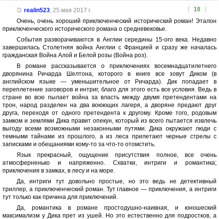
[
18
]
realin523
,
25 мая 2017 г.
Очень, очень хороший приключенческий исторический роман! Эталон
приключенческого исторического романа о средневековье.
События разворачиваются в Англии середины 15-ого века. Недавно
завершилась Столетняя война Англии с Францией и сразу же началась
гражданская Война Алой и Белой розы (Война роз).
В романе рассказывается о приключениях восемнадцатилетнего
дворянина Ричарда Шелтона, которого в книге все зовут Диком (в
английском языке — уменьшительное от Ричарда). Дик попадает в
переплетение заговоров и интриг, благо для этого есть все условия. Ведь в
стране во всю пылает война за власть между двумя претендентами на
трон, народ разделен на два воюющих лагеря, а дворяне предают друг
друга, переходя от одного претендента к другому. Кроме того, родовым
замком и землями Дика правит опекун, который из всего пытается извлечь
выгоду всеми возможными незаконными путями. Дика окружают люди с
темными тайнами из прошлого, а из леса прилетают черные стрелы с
записками и обещаниями кому-то за что-то отомстить.
Язык прекрасный, ощущение присутствия полное, все очень
атмосферненько и напряженно. Схватки, интриги и романтика;
приключения в замках, в лесу и на море.
Да, интриги тут довольно простые, но это ведь не детективный
триллер, а приключенческий роман. Тут главное — приключения, а интриги
тут только как причина для приключений.
Да, романтика в романе простодушно-наивная, и юношеский
максимализм у Дика прет из ушей. Но это естественно для подростков, а