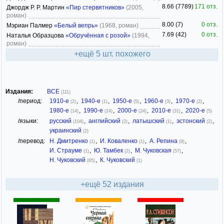
8.66 (7789)
171 отз.
Джордж Р. Р. Мартин
«Пир стервятников»
(2005,
роман)
8.00 (7)
0 отз.
Мэриан Палмер
«Белый вепрь»
(1968, роман)
7.69 (42)
0 отз.
Наталья Образцова
«Обручённая с розой»
(1994,
роман)
+ещё 5 шт. похожего
Издания:
ВСЕ
(111)
/период:
1910-е
,
1940-е
,
1950-е
,
1960-е
,
1970-е
,
(2)
(1)
(5)
(3)
(2)
1980-е
,
1990-е
,
2000-е
,
2010-е
,
2020-е
(14)
(24)
(24)
(31)
(5)
/языки:
русский
,
английский
,
латышский
,
эстонский
,
(104)
(2)
(1)
(2)
украинский
(2)
/перевод:
Н. Дмитренко
,
И. Коваленко
,
А. Репина
,
(1)
(1)
(9)
И. Страуме
,
Ю. Тамбек
,
М. Чуковская
,
(1)
(2)
(57)
Н. Чуковский
,
К. Чуковский
(65)
(1)
+ещё 52 издания