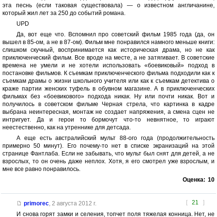
эта песнь (если таковая существовала) — о известном англичанине,
который жил лет за 250 до событий романа.
UPD
Да, вот еще что. Вспомнил про советский фильм 1985 года (да, он
вышел в 85-ом, а не в 87-ом). Фильм мне понравился намного меньше книги:
слишком скучный, воспринимается как историческая драма, но не как
приключенческий фильм. Все вроде на месте, а не затягивает. В советские
времена не умели и не хотели использовать «боевиковый» подход в
постановке фильмов. К съемкам приключенческого фильма подходили как к
съемкам драмы о жизни школьного учителя или как к съемкам детектива о
краже партии женских туфель в обувном магазине. А в приключенческих
фильмах без «боевикового» подхода никак. Ну или почти никак. Вот и
получилось в советском фильме Черная стрела, что картинка в кадре
выбрана неинтересная, монтаж не создает напряжения, а смена сцен не
интригует. Да и герои то бормочут что-то невнятное, то играют
неестественно, как на утреннике для детсада.
А еще есть австралийский мульт 88-ого года (продолжительность
примерно 50 минут). Его почему-то нет в списке экранизаций на этой
странице Фантлаба. Если не забывать, что мульт был снят для детей, а не
взрослых, то он очень даже неплох. Хотя, я его смотрел уже взрослым, и
мне все равно понравилось.
Оценка:
10
[
21
]
primorec
,
2 августа 2012 г.
И снова горят замки и селения, топчет поля тяжелая конница. Нет, не