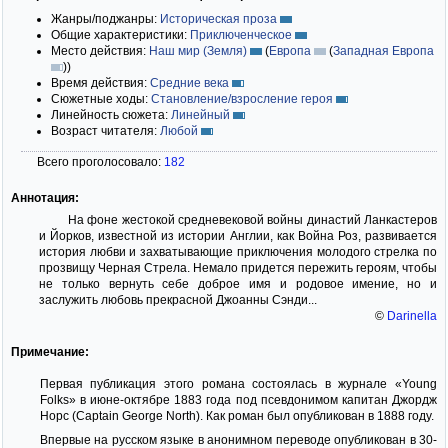
Жанры/поджанры:
Историческая проза
Общие характеристики:
Приключенческое
Место действия:
Наш мир (Земля)
(
Европа
(
Западная Европа
)
)
Время действия:
Средние века
Сюжетные ходы:
Становление/взросление героя
Линейность сюжета:
Линейный
Возраст читателя:
Любой
Всего проголосовало:
182
Аннотация:
На фоне жестокой средневековой войны династий Ланкастеров
и Йорков, известной из истории Англии, как Война Роз, развивается
история любви и захватывающие приключения молодого стрелка по
прозвищу Черная Стрела. Немало придется пережить героям, чтобы
не только вернуть себе доброе имя и родовое имение, но и
заслужить любовь прекрасной Джоанны Сэнди...
©
Darinella
Примечание:
Первая публикация этого романа состоялась в журнале «Young
Folks» в июне-октябре 1883 года под псевдонимом капитан Джордж
Норс (Captain George North). Как роман был опубликован в 1888 году.
Впервые на русском языке в анонимном переводе опубликован в 30-