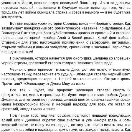
успокоятся Йорки, пока не падет последний Ланкастер. И что за дело им,
потомкам королей, настоящим и будущим правителям, до того, что за
тридцать лет войны обнищала страна и совсем немного — и не будет уже
кем править.
Вот они первые уроки истории Средних веков — «Черная стрела». Как
захватывает воображение это романтическое название, придуманное еще
Вальтером Скоттом для братоубийственных кровавых сражений и ставшее
признанным историей -«война Алой и Белой розы». Какой фон выбрал
Стивенсон для этого настоящего приключения с заговорами, интригами,
старыми тайнами и новыми загадками, сражениями и засадами, верностью
и предательством!
Приключения, которое начнется для юного Дика Шелдона со зловещей
черной стрелы, сразившей старого солдата Николаса Эппльярда.
Черная стрела принесет в жизнь Дика, до того ясную и понятную,
настоящую тайну, перевернет его судьбу. «Зловещая стрела! Черный цвет,
говорят, предвещает похороны. На ней что-то написано. Сотрите кровь.
Прочитали?- «Эппльярду от Джона Мщу-за-всех».
Все так и будет, как пророчит зловещая стрела: смерть и
предательство, месть и сражения. Но будет еще и светлая любовь Дика и
Джоанны, для которой нет преград, дивный цветок, распустившийся среди
крови междоусобной войны и несущий надежду для всех, кто устал от
сражений, жаждет мира и покоя.
Под пение труб, под лязг оружия, под топот лошадей враждующих
армий Дик и Джоанна обретут свое счастье и уже никогда грязь и боль
жестокой эпохи не коснутся их сердец, потому что нечего искать тем, чьи
души полны любви и надежды рядом с теми, кто жаждет только власти. Как