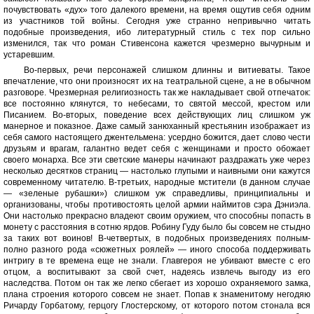
почувствовать «дух» того далекого времени, на время ощутив себя одним
из участников той войны. Сегодня уже странно непривычно читать
подобные произведения, ибо литературный стиль с тех пор сильно
изменился, так что роман Стивенсона кажется чрезмерно вычурным и
устаревшим.
Во-первых, речи персонажей слишком длинны и витиеваты. Такое
впечатление, что они произносят их на театральной сцене, а не в обычном
разговоре. Чрезмерная религиозность так же накладывает свой отпечаток:
все постоянно клянутся, то небесами, то святой мессой, крестом или
Писанием. Во-вторых, поведение всех действующих лиц слишком уж
манерное и показное. Даже самый занюханный крестьянин изображает из
себя самого настоящего джентельмена: усердно божится, дает слово чести
друзьям и врагам, галантно ведет себя с женщинами и просто обожает
своего монарха. Все эти светские манеры начинают раздражать уже через
несколько десятков страниц — настолько глупыми и наивными они кажутся
современному читателю. В-третьих, народные мстители (в данном случае
— «зеленые рубашки») слишком уж справедливы, принципиальны и
организованы, чтобы противостоять целой армии наймитов сэра Дэниэла.
Они настолько прекрасно владеют своим оружием, что способны попасть в
монету с расстояния в сотню ярдов. Робину Гуду было бы совсем не стыдно
за таких вот воинов! В-четвертых, в подобных произведениях полным-
полно разного рода «сюжетных роялей» — иного способа поддерживать
интригу в те времена еще не знали. Главгероя не убивают вместе с его
отцом, а воспитывают за свой счет, надеясь извлечь выгоду из его
наследства. Потом он так же легко сбегает из хорошо охраняемого замка,
плана строения которого совсем не знает. Попав к знаменитому негодяю
Ричарду Горбатому, герцогу Глостерскому, от которого потом стонала вся