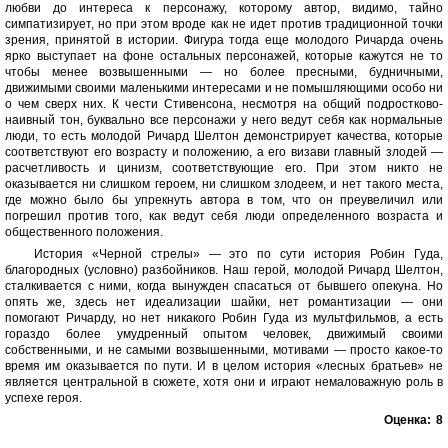
любви до интереса к персонажу, которому автор, видимо, тайно
симпатизирует, но при этом вроде как не идет против традиционной точки
зрения, принятой в истории. Фигура тогда еще молодого Ричарда очень
ярко выступает на фоне остальных персонажей, которые кажутся не то
чтобы менее возвышенными — но более пресными, будничными,
движимыми своими маленькими интересами и не помышляющими особо ни
о чем сверх них. К чести Стивенсона, несмотря на общий подростково-
наивный тон, буквально все персонажи у него ведут себя как нормальные
люди, то есть молодой Ричард Шелтон демонстрирует качества, которые
соответствуют его возрасту и положению, а его визави главный злодей —
расчетливость и цинизм, соответствующие его. При этом никто не
оказывается ни слишком героем, ни слишком злодеем, и нет такого места,
где можно было бы упрекнуть автора в том, что он преувеличил или
погрешил против того, как ведут себя люди определенного возраста и
общественного положения.
История «Черной стрелы» — это по сути история Робин Гуда,
благородных (условно) разбойников. Наш герой, молодой Ричард Шелтон,
сталкивается с ними, когда вынужден спасаться от бывшего опекуна. Но
опять же, здесь нет идеализации шайки, нет романтизации — они
помогают Ричарду, но нет никакого Робин Гуда из мультфильмов, а есть
гораздо более умудренный опытом человек, движимый своими
собственными, и не самыми возвышенными, мотивами — просто какое-то
время им оказывается по пути. И в целом история «лесных братьев» не
является центральной в сюжете, хотя они и играют немаловажную роль в
успехе героя.
Оценка:
8