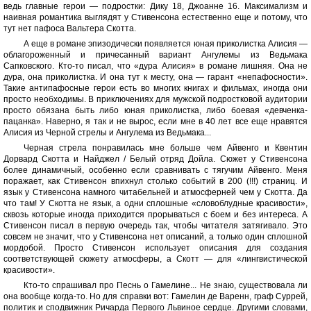
ведь главные герои — подростки: Дику 18, Джоанне 16. Максимализм и
наивная романтика выглядят у Стивенсона естественно еще и потому, что
тут нет пафоса Вальтера Скотта.
А еще в романе эпизодически появляется юная приколистка Алисия —
облагороженный и причесанный вариант Ангулемы из Ведьмака
Сапковского. Кто-то писал, что «дура Алисия» в романе лишняя. Она не
дура, она приколистка. И она тут к месту, она — гарант «непафосности».
Такие антипафосные герои есть во многих книгах и фильмах, иногда они
просто необходимы. В приключениях для мужской подростковой аудитории
просто обязана быть либо юная приколистка, либо боевая «девченка-
пацанка». Наверно, я так и не вырос, если мне в 40 лет все еще нравятся
Алисия из Черной стрелы и Ангулема из Ведьмака...
Черная стрела понравилась мне больше чем Айвенго и Квентин
Дорвард Скотта и Найджел / Белый отряд Дойла. Сюжет у Стивенсона
более динамичный, особенно если сравнивать с тягучим Айвенго. Меня
поражает, как Стивенсон впихнул столько событий в 200 (!!!) страниц. И
язык у Стивенсона намного читабельней и атмосферней чем у Скотта. Да
что там! У Скотта не язык, а одни сплошные «словоблудные красивости»,
сквозь которые иногда приходится прорываться с боем и без интереса. А
Стивенсон писал в первую очередь так, чтобы читателя затягивало. Это
совсем не значит, что у Стивенсона нет описаний, а только один сплошной
мордобой. Просто Стивенсон использует описания для создания
соответствующей сюжету атмосферы, а Скотт — для «лингвистической
красивости».
Кто-то спрашивал про Песнь о Гамелине... Не знаю, существовала ли
она вообще когда-то. Но для справки вот: Гамелин де Варенн, граф Суррей,
политик и сподвижник Ричарда Первого Львиное сердце. Другими словами,