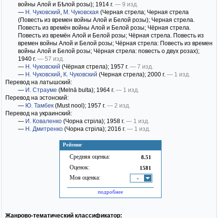
войны Алой и Бѣлой розы)
; 1914 г.
— 9 изд.
—
Н. Чуковский
,
М. Чуковская
(Черная стрела; Черная стрела
(Повесть из времен войны Алой и Белой розы); Черная стрела.
Повесть из времëн войны Алой и Белой розы; Чёрная стрела.
Повесть из времён Алой и Белой розы; Чёрная стрела. Повесть из
времен войны Алой и Белой розы; Чёрная стрела: Повесть из времен
войны Алой и Белой розы; Чёрная стрела: повесть о двух розах)
;
1940 г.
— 57 изд.
—
Н. Чуковский
(Чёрная стрела)
; 1957 г.
— 7 изд.
—
Н. Чуковский
,
К. Чуковский
(Черная стрела)
; 2000 г.
— 1 изд.
Перевод на латышский:
—
И. Страуме
(Melnā bulta)
; 1964 г.
— 1 изд.
Перевод на эстонский:
—
Ю. Тамбек
(Must nool)
; 1957 г.
— 2 изд.
Перевод на украинский:
—
И. Коваленко
(Чорна стріла)
; 1958 г.
— 1 изд.
—
Н. Дмитренко
(Чорна стріла)
; 2016 г.
— 1 изд.
Рейтинг
Средняя оценка:
8.51
Оценок:
1581
Моя оценка:
-
подробнее
Жанрово-тематический классификатор: