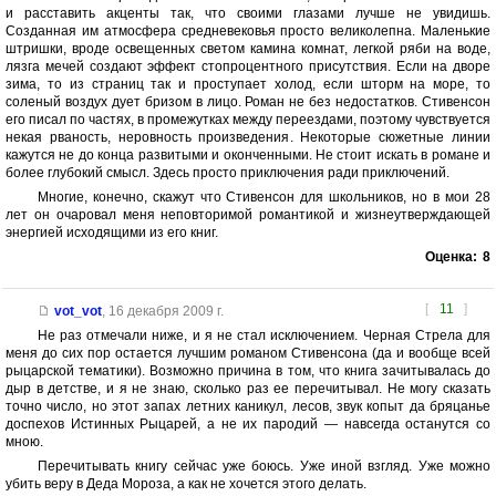
и расставить акценты так, что своими глазами лучше не увидишь.
Созданная им атмосфера средневековья просто великолепна. Маленькие
штришки, вроде освещенных светом камина комнат, легкой ряби на воде,
лязга мечей создают эффект стопроцентного присутствия. Если на дворе
зима, то из страниц так и проступает холод, если шторм на море, то
соленый воздух дует бризом в лицо. Роман не без недостатков. Стивенсон
его писал по частях, в промежутках между переездами, поэтому чувствуется
некая рваность, неровность произведения. Некоторые сюжетные линии
кажутся не до конца развитыми и оконченными. Не стоит искать в романе и
более глубокий смысл. Здесь просто приключения ради приключений.
Многие, конечно, скажут что Стивенсон для школьников, но в мои 28
лет он очаровал меня неповторимой романтикой и жизнеутверждающей
энергией исходящими из его книг.
Оценка:
8
[
11
]
vot_vot
,
16 декабря 2009 г.
Не раз отмечали ниже, и я не стал исключением. Черная Стрела для
меня до сих пор остается лучшим романом Стивенсона (да и вообще всей
рыцарской тематики). Возможно причина в том, что книга зачитывалась до
дыр в детстве, и я не знаю, сколько раз ее перечитывал. Не могу сказать
точно число, но этот запах летних каникул, лесов, звук копыт да бряцанье
доспехов Истинных Рыцарей, а не их пародий — навсегда останутся со
мною.
Перечитывать книгу сейчас уже боюсь. Уже иной взгляд. Уже можно
убить веру в Деда Мороза, а как не хочется этого делать.