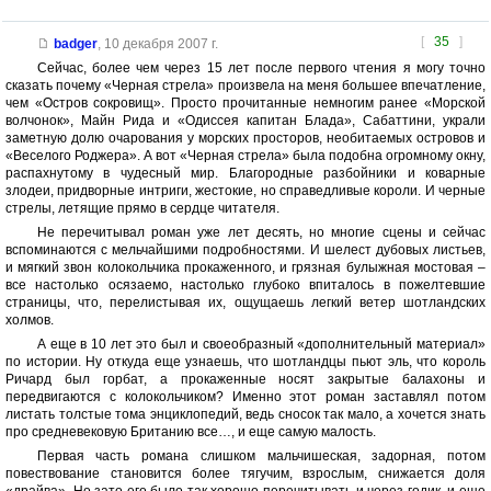
[
35
]
badger
,
10 декабря 2007 г.
Сейчас, более чем через 15 лет после первого чтения я могу точно
сказать почему «Черная стрела» произвела на меня большее впечатление,
чем «Остров сокровищ». Просто прочитанные немногим ранее «Морской
волчонок», Майн Рида и «Одиссея капитан Блада», Сабаттини, украли
заметную долю очарования у морских просторов, необитаемых островов и
«Веселого Роджера». А вот «Черная стрела» была подобна огромному окну,
распахнутому в чудесный мир. Благородные разбойники и коварные
злодеи, придворные интриги, жестокие, но справедливые короли. И черные
стрелы, летящие прямо в сердце читателя.
Не перечитывал роман уже лет десять, но многие сцены и сейчас
вспоминаются с мельчайшими подробностями. И шелест дубовых листьев,
и мягкий звон колокольчика прокаженного, и грязная булыжная мостовая –
все настолько осязаемо, настолько глубоко впиталось в пожелтевшие
страницы, что, перелистывая их, ощущаешь легкий ветер шотландских
холмов.
А еще в 10 лет это был и своеобразный «дополнительный материал»
по истории. Ну откуда еще узнаешь, что шотландцы пьют эль, что король
Ричард был горбат, а прокаженные носят закрытые балахоны и
передвигаются с колокольчиком? Именно этот роман заставлял потом
листать толстые тома энциклопедий, ведь сносок так мало, а хочется знать
про средневековую Британию все…, и еще самую малость.
Первая часть романа слишком мальчишеская, задорная, потом
повествование становится более тягучим, взрослым, снижается доля