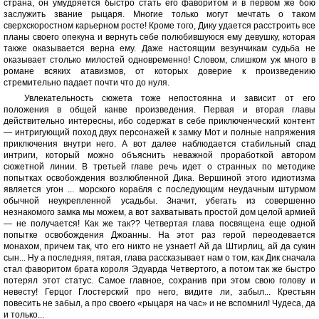
страна, он умудряется быстро стать его фаворитом и в первом же бою
заслужить звание рыцаря. Многие только могут мечтать о таком
сверхскоростном карьерном росте! Кроме того, Дику удается расстроить все
планы своего опекуна и вернуть себе полюбившуюся ему девушку, которая
также оказывается верна ему. Даже настоящим везунчикам судьба не
оказывает столько милостей одновременно! Словом, слишком уж много в
романе всяких атавизмов, от которых доверие к произведению
стремительно падает почти что до нуля.
Увлекательность сюжета тоже непостоянна и зависит от его
положения в общей канве произведения. Первая и вторая главы
действительно интересны, ибо содержат в себе приключенческий контент
— интригующий поход двух персонажей к замку Мот и полные напряжения
приключения внутри него. А вот далее наблюдается стабильный спад
интриги, который можно объяснить неважной проработкой автором
сюжетной линии. В третьей главе речь идет о странных по методике
попытках освобождения возлюбленной Дика. Вершиной этого идиотизма
является угон ... морского корабля с последующим неудачным штурмом
обычной неукрепленной усадьбы. Значит, убегать из совершенно
незнакомого замка мы можем, а вот захватывать простой дом целой армией
— не получается! Как же так?? Четвертая глава посвящена еще одной
попытке освобождения Джоанны. На этот раз герой переодевается
монахом, причем так, что его никто не узнает! Ай да Штирлиц, ай да сукин
сын... Ну а последняя, пятая, глава рассказывает нам о том, как Дик сначала
стал фаворитом брата короля Эдуарда Четвертого, а потом так же быстро
потерял этот статус. Самое главное, сохранив при этом свою голову и
невесту! Герцог Глостерский про него, видите ли, забыл... Крестьян
повесить не забыл, а про своего «рыцаря на час» и не вспомнил! Чудеса, да
и только...