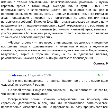
именно с такими событийными, приключенческими романами и нужно
коротать время в какой-нибудь очереди, или в пути. В них нет
перегруженности и затянутости Скотта, но во многом они как раз и
ориентированы на молодежь, ведь и героями являются такие же молодые
люди, попадающие в невероятные приключения на фоне тех или иных
исторических событий. История Дика Шелтона, в одночасье узнавшего цену
предательству и лицемерию взрослых людей, окружавших его всю жизнь, и
его благородный, пусть и наивный (во многом, наивный) нрав, вызывает
улыбку умиления больше, чем раздражение от того, если бы кто-то написал
то же самое в современных реалиях.
«Черная стрела» — это повесть инициации, где детское и невинное
восприятие мира с однозначными и мнениями о мире в одночасье
сменяется, чем-то новым, ошеломительным и даже жестоким. Но, читатель,
безусловно, верит в хороший конец, а он в одночасье настает,
романтический, каким и должен быть финал такого произведения.
Оценка:
9
[
15
]
Alexandre
,
15 декабря 2008 г.
Мне очень понравилось, что написал badger про этот и в самом деле
чудесный исторический роман.
Со своей стороны хочу кое-что добавить — ну, не повторять же все то,
что хорошо написал другой автор.
Исторический роман, конечно исторический, но по-моему его
серьезное достоинство в том, что это великолепное романтическое
произведение. Любовная линия, не прерываясь ни разу, пронизывает все