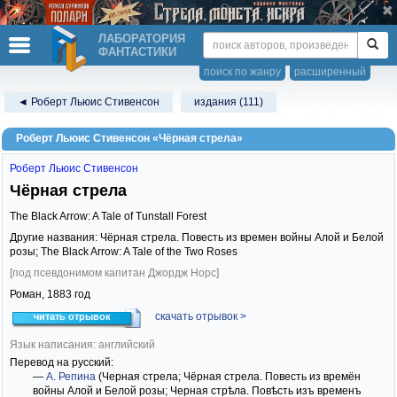
ЛАБОРАТОРИЯ
ФАНТАСТИКИ
поиск по жанру
расширенный
◄ Роберт Льюис Стивенсон
издания (111)
Роберт Льюис Стивенсон «Чёрная стрела»
Роберт Льюис Стивенсон
Чёрная стрела
The Black Arrow: A Tale of Tunstall Forest
Другие названия: Чёрная стрела. Повесть из времен войны Алой и Белой
розы; The Black Arrow: A Tale of the Two Roses
[под псевдонимом капитан Джордж Норс]
Роман,
1883
год
скачать отрывок >
читать отрывок
Язык написания: английский
Перевод на русский:
—
А. Репина
(Черная стрела; Чёрная стрела. Повесть из времён
войны Алой и Белой розы; Черная стрѣла. Повѣсть изъ временъ