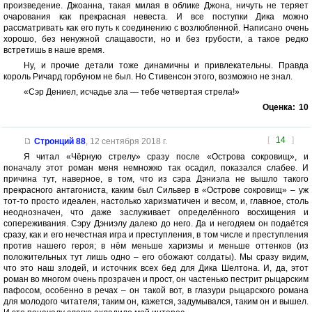
произведение. Джоанна, такая милая в облике Джона, ничуть не теряет
очарования как прекрасная невеста. И все поступки Дика можно
рассматривать как его путь к соединению с возлюбленной. Написано очень
хорошо, без ненужной слащавости, но и без грубости, а такое редко
встретишь в наше время.
Ну, и прочие детали тоже динамичны и привлекательны. Правда
король Ричард горбуном не был. Но Стивенсон этого, возможно не знал.
«Сэр Дениел, исчадье зла — тебе четвертая стрела!»
Оценка:
10
[
14
]
Стронций 88
,
12 сентября 2018 г.
Я читал «Чёрную стрелу» сразу после «Острова сокровищ», и
поначалу этот роман меня немножко так осадил, показался слабее. И
причина тут, наверное, в том, что из сэра Дэниэла не вышло такого
прекрасного антагониста, каким был Сильвер в «Острове сокровищ» – уж
тот-то просто идеален, настолько харизматичен и весом, и, главное, столь
неоднозначен, что даже заслуживает определённого восхищения и
сопереживания. Сэру Дэниэлу далеко до него. Да и негодяем он подаётся
сразу, как и его нечестная игра и преступления, в том числе и преступления
против нашего героя; в нём меньше харизмы и меньше оттенков (из
положительных тут лишь одно – его обожают солдаты). Мы сразу видим,
что это наш злодей, и источник всех бед для Дика Шелтона. И, да, этот
роман во многом очень прозрачен и прост, он частенько пестрит рыцарским
пафосом, особенно в речах – он такой вот, в глазури рыцарского романа
для молодого читателя; таким он, кажется, задумывался, таким он и вышел.