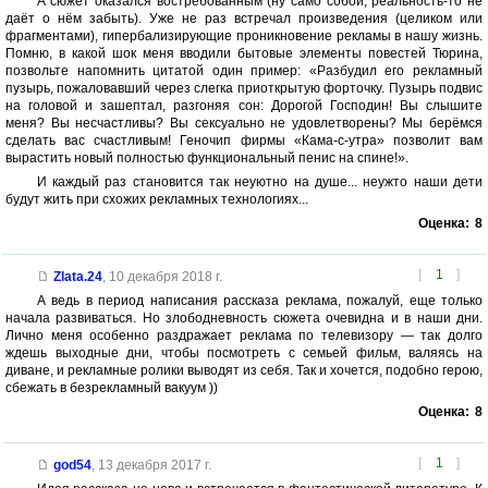
А сюжет оказался востребованным (ну само собой, реальность-то не
даёт о нём забыть). Уже не раз встречал произведения (целиком или
фрагментами), гипербализирующие проникновение рекламы в нашу жизнь.
Помню, в какой шок меня вводили бытовые элементы повестей Тюрина,
позвольте напомнить цитатой один пример: «Разбудил его рекламный
пузырь, пожаловавший через слегка приоткрытую форточку. Пузырь подвис
на головой и зашептал, разгоняя сон: Дорогой Господин! Вы слышите
меня? Вы несчастливы? Вы сексуально не удовлетворены? Мы берёмся
сделать вас счастливым! Геночип фирмы «Кама-с-утра» позволит вам
вырастить новый полностью функциональный пенис на спине!».
И каждый раз становится так неуютно на душе... неужто наши дети
будут жить при схожих рекламных технологиях...
Оценка:
8
[
1
]
Zlata.24
,
10 декабря 2018 г.
А ведь в период написания рассказа реклама, пожалуй, еще только
начала развиваться. Но злободневность сюжета очевидна и в наши дни.
Лично меня особенно раздражает реклама по телевизору — так долго
ждешь выходные дни, чтобы посмотреть с семьей фильм, валяясь на
диване, и рекламные ролики выводят из себя. Так и хочется, подобно герою,
сбежать в безрекламный вакуум ))
Оценка:
8
[
1
]
god54
,
13 декабря 2017 г.