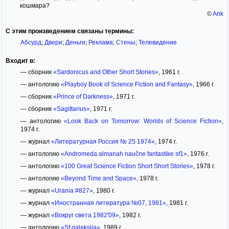
кошмара?
©
Ank
С этим произведением связаны термины:
Абсурд
;
Двери
;
Деньги
;
Реклама
;
Стены
;
Телевидение
Входит в:
— сборник
«Sardonicus and Other Short Stories»
, 1961 г.
— антологию
«Playboy Book of Science Fiction and Fantasy»
, 1966 г.
— сборник
«Prince of Darkness»
, 1971 г.
— сборник
«Sagittarius»
, 1971 г.
— антологию
«Look Back on Tomorrow: Worlds of Science Fiction»
,
1974 г.
— журнал
«Литературная Россия № 25 1974»
, 1974 г.
— антологию
«Andromeda almanah naučne fantastike sf1»
, 1976 г.
— антологию
«100 Great Science Fiction Short Short Stories»
, 1978 г.
— антологию
«Beyond Time and Space»
, 1978 г.
— журнал
«Urania #827»
, 1980 г.
— журнал
«Иностранная литература №07, 1981»
, 1981 г.
— журнал
«Вокруг света 1982'09»
, 1982 г.
— антологию
«Sf galaksija»
, 1989 г.