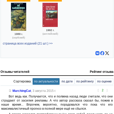
1992 г.
(английский)
1989 г.
(сербский)
страница всех изданий (21 шт.) >>
Отзывы читателей
Рейтинг отзыва
Сортировка:
по актуальности
по дате
по рейтингу
по оценке
[
2
]
MarchingCat
,
3 августа 2015 г.
Вот ведь как. Получается, что и полвека назад люди считали, что они
страдают от засилия рекламы. А что автор рассказа сказал бы, пожив в
наше время... Впрочем, вероятно, порадовался что пока что его
максималистичный прогноз в полной мере ещё не сбылся.