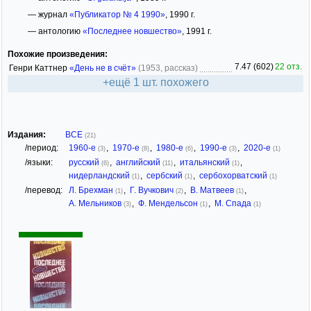
— журнал
«Публикатор № 4 1990»
, 1990 г.
— антологию
«Последнее новшество»
, 1991 г.
Похожие произведения:
7.47 (602)
22 отз.
Генри Каттнер
«День не в счёт»
(1953, рассказ)
+ещё 1 шт. похожего
Издания:
ВСЕ
(21)
/период:
1960-е
,
1970-е
,
1980-е
,
1990-е
,
2020-е
(3)
(8)
(6)
(3)
(1)
/языки:
русский
,
английский
,
итальянский
,
(6)
(11)
(1)
нидерландский
,
сербский
,
сербохорватский
(1)
(1)
(1)
/перевод:
Л. Брехман
,
Г. Вучкович
,
В. Матвеев
,
(1)
(2)
(1)
А. Мельников
,
Ф. Мендельсон
,
М. Спада
(3)
(1)
(1)