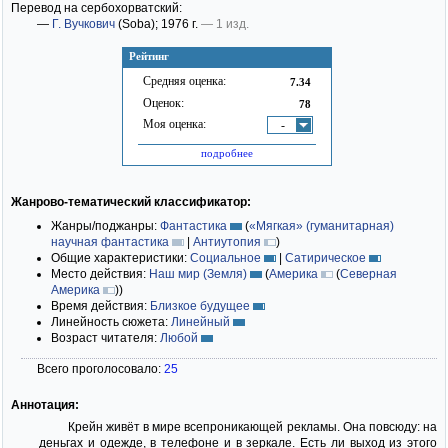
Перевод на сербохорватский:
—
Г. Вучкович
(Soba)
; 1976 г.
— 1 изд.
Рейтинг
Средняя оценка:
7.34
Оценок:
78
Моя оценка:
-
подробнее
Жанрово-тематический классификатор:
Жанры/поджанры:
Фантастика
(
«Мягкая» (гуманитарная)
научная фантастика
|
Антиутопия
)
Общие характеристики:
Социальное
|
Сатирическое
Место действия:
Наш мир (Земля)
(
Америка
(
Северная
Америка
)
)
Время действия:
Близкое будущее
Линейность сюжета:
Линейный
Возраст читателя:
Любой
Всего проголосовало:
25
Аннотация:
Крейн живёт в мире всепроникающей рекламы. Она повсюду: на
деньгах и одежде, в телефоне и в зеркале. Есть ли выход из этого