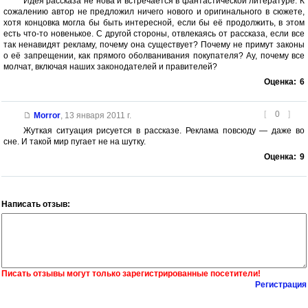
Идея рассказа не нова и встречается в фантастической литературе. К
сожалению автор не предложил ничего нового и оригинального в сюжете,
хотя концовка могла бы быть интересной, если бы её продолжить, в этом
есть что-то новенькое. С другой стороны, отвлекаясь от рассказа, если все
так ненавидят рекламу, почему она существует? Почему не примут законы
о её запрещении, как прямого оболванивания покупателя? Ау, почему все
молчат, включая наших законодателей и правителей?
Оценка:
6
[
0
]
Morror
,
13 января 2011 г.
Жуткая ситуация рисуется в рассказе. Реклама повсюду — даже во
сне. И такой мир пугает не на шутку.
Оценка:
9
Написать отзыв:
Писать отзывы могут только зарегистрированные посетители!
Регистрация