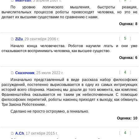
iwan-san
,
5 апреля 2007 г.
По уровню логического мышления, быстроты реакции,
вычислительных процессов роботы превосходят человека, но это не
делает их высшими существами по сравнению с нами.
Оценка:
8
[
5
]
ZiZu
,
29 сентября 2006 г.
Начало конца человечества. Роботов научили лгать и они уже
отказываются воспринимать человека, как высшее существо.
Оценка:
6
[
4
]
Сказочник
,
25 июля 2022 г.
Изначально представленный в виде рассказа набор философских
рассуждений, постепенно вырисовывается в одну из самых интригующих
историй всего сборника. Наконец мы дошли до того момента, как комплекс
Франкенштейна оказывается не таким уж небеспочвенным. С помощью
философских перипетий, роботы наконец приходят к выходу, как обмануть
Три Закона Роботехники.
Сделано не просто остроумно, а гениально.
Оценка:
10
[
4
]
A.Ch
,
17 октября 2015 г.