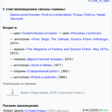
©
Lord_of_light
С этим произведением связаны термины:
Законы роботехники
;
Полёты в атмосфере
;
Птицы
;
Роботы
;
Черви
;
Экология
Входит в:
— цикл
«Галактическая история»
> цикл
«Рассказы о роботах»
— антологию
«Final Stage: The Ultimate Science Fiction Anthology»
,
1974 г.
— журнал
«The Magazine of Fantasy and Science Fiction, May 1974»
,
1974 г.
— сборник
«Двухсотлетний человек»
, 1976 г.
— антологию
«Souls in Metal»
, 1977 г.
— сборник
«Совершенный робот»
, 1982 г.
— антологию
«Roboti a androidi»
, 1988 г.
Номинации на премии:
Хьюго / Hugo Award, 1975
//
Короткая повесть
номинант
Похожие произведения:
8.44 (2205)
69 отз.
Роберт Шекли
«Страж-птица»
(1953, рассказ)