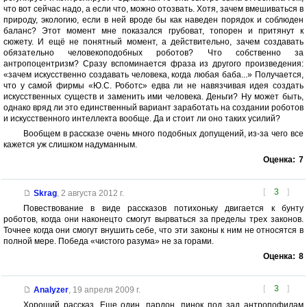
что вот сейчас надо, а если что, можно отозвать. Хотя, зачем вмешиваться в
природу, экологию, если в ней вроде бы как наведен порядок и соблюден
баланс? Этот момент мне показался грубоват, топорен и притянут к
сюжету. И ещё не понятный момент, а действительно, зачем создавать
обязательно человекоподобных роботов? Что собственно за
антропоцентризм? Сразу вспоминается фраза из другого произведения:
«зачем искусственно создавать человека, когда любая баба...» Получается,
что у самой фирмы «Ю.С. Роботс» едва ли не навязчивая идея создать
искусственных существ и заменить ими человека. Деньги? Ну может быть,
однако вряд ли это единственный вариант заработать на создании роботов
и искусственного интеллекта вообще. Да и стоит ли оно таких усилий?
Вообщем в рассказе очень много подобных допущений, из-за чего все
кажется уж слишком надуманным.
Оценка:
7
[
3
]
Skrag
,
2 августа 2012 г.
Повествование в виде рассказов потихоньку двигается к бунту
роботов, когда они наконецто смогут вырваться за пределы трех законов.
Точнее когда они смогут внушить себе, что эти законы к ним не относятся в
полной мере. Победа «чистого разума» не за горами.
Оценка:
8
[
3
]
Analyzer
,
19 апреля 2009 г.
Хороший рассказ. Еще один, пардон, пинок под зад антропофилам