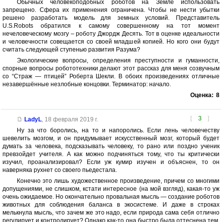
Обычных человекоподобных роботов на Земле использовать
запрещено. Сфера их применения ограничена. Чтобы не нести убытки
решено разработать модель для земных условий. Представитель
U.S.Robots обратился к самому совершенному на тот момент
нечеловеческому мозгу – роботу Джордж Десять. Тот в оценке идеальности
и человечности совещается со своей младшей копией. Но кого они будут
считать следующей ступенью развития Разума?
Экологические вопросы, определения преступности и гуманности,
спорные вопросы робототехники делают этот рассказ для меня созвучным
со “Страж — птицей” Роберта Шекли. В обоих произведениях отличные
незавершённые незлобные концовки. Терминатор: начало.
Оценка:
8
[
3
]
LadyL
,
18 февраля 2019 г.
Ну за что боролись, на то и напоролись. Если лень человечеству
шевелить мозгом, и он придумывает искусственный мозг, который будет
думать за человека, подсказывать человеку, то рано или поздно ученик
превзойдет учителя. А как можно подчиняться тому, что ты критически
изучил, проанализировал? Если уж кумир изучен и объяснен, то он
наверняка рухнет со своего пьедестала.
Конечно это лишь художественное произведение, причем со многими
допущениями, не слишком, кстати интересное (на мой взгляд), какая-то уж
очень ожидаемое. Но окончательно провальная мысль — создание роботов
животных для соблюдения баланса в экосистеме. И даже в строках
мелькнула мысль, что зачем же это надо, если природа сама себя отлично
регулирует и контролирует? Однако как-то она быстро была оттеснена тем,