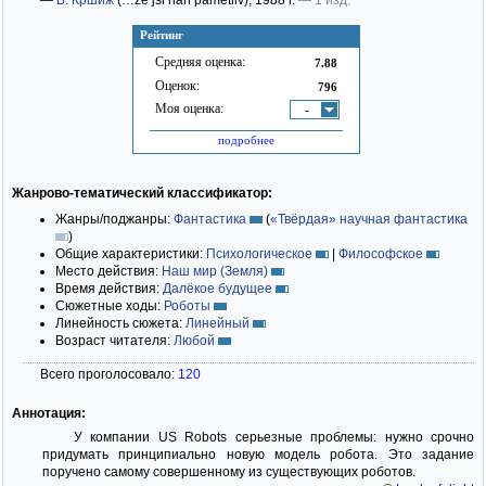
—
В. Кршиж
(…že jsi naň pamětliv)
; 1988 г.
— 1 изд.
Рейтинг
Средняя оценка:
7.88
Оценок:
796
Моя оценка:
-
подробнее
Жанрово-тематический классификатор:
Жанры/поджанры:
Фантастика
(
«Твёрдая» научная фантастика
)
Общие характеристики:
Психологическое
|
Философское
Место действия:
Наш мир (Земля)
Время действия:
Далёкое будущее
Сюжетные ходы:
Роботы
Линейность сюжета:
Линейный
Возраст читателя:
Любой
Всего проголосовало:
120
Аннотация:
У компании US Robots серьезные проблемы: нужно срочно
придумать принципиально новую модель робота. Это задание
поручено самому совершенному из существующих роботов.