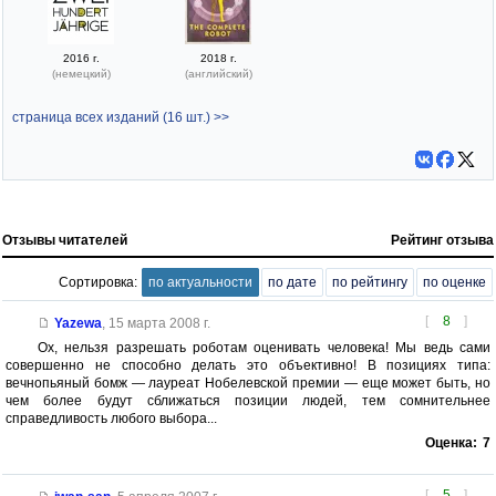
2016 г.
2018 г.
(немецкий)
(английский)
страница всех изданий (16 шт.) >>
Отзывы читателей
Рейтинг отзыва
Сортировка:
по актуальности
по дате
по рейтингу
по оценке
[
8
]
Yazewa
,
15 марта 2008 г.
Ох, нельзя разрешать роботам оценивать человека! Мы ведь сами
совершенно не способно делать это объективно! В позициях типа:
вечнопьяный бомж — лауреат Нобелевской премии — еще может быть, но
чем более будут сближаться позиции людей, тем сомнительнее
справедливость любого выбора...
Оценка:
7
[
5
]