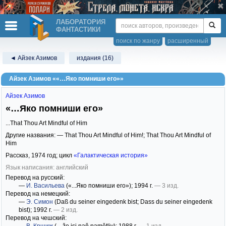
ЛАБОРАТОРИЯ
ФАНТАСТИКИ
поиск по жанру
расширенный
◄ Айзек Азимов
издания (16)
Айзек Азимов ««…Яко помниши его»»
Айзек Азимов
«…Яко помниши его»
...That Thou Art Mindful of Him
Другие названия: — That Thou Art Mindful of Him!; That Thou Art Mindful of
Him
Рассказ,
1974
год; цикл
«Галактическая история»
Язык написания: английский
Перевод на русский:
—
И. Васильева
(«...Яко помниши его»)
; 1994 г.
— 3 изд.
Перевод на немецкий:
—
Э. Симон
(Daß du seiner eingedenk bist; Dass du seiner eingedenk
bist)
; 1992 г.
— 2 изд.
Перевод на чешский: