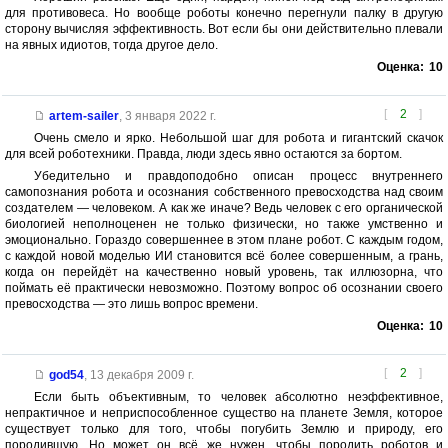
для противовеса. Но вообще роботы конечно перегнули палку в другую
сторону вычисляя эффективность. Вот если бы они действительно плевали
на явных идиотов, тогда другое дело.
Оценка:
10
[
2
]
artem-sailer
,
3 января 2022 г.
Очень смело и ярко. Небольшой шаг для робота и гигантский скачок
для всей роботехники. Правда, люди здесь явно остаются за бортом.
Убедительно и правдоподобно описан процесс внутреннего
самопознания робота и осознания собственного превосходства над своим
создателем — человеком. А как же иначе? Ведь человек с его органической
биологией неполноценен не только физически, но также умственно и
эмоционально. Гораздо совершеннее в этом плане робот. С каждым годом,
с каждой новой моделью ИИ становится всё более совершенным, а грань,
когда он перейдёт на качественно новый уровень, так иллюзорна, что
поймать её практически невозможно. Поэтому вопрос об осознании своего
превосходства — это лишь вопрос времени.
Оценка:
10
[
2
]
god54
,
13 декабря 2009 г.
Если быть объективным, то человек абсолютно неэффективное,
непрактичное и неприспособленное существо на планете Земля, которое
существует только для того, чтобы погубить Землю и природу, его
породившую. Но может он всё же нужен, чтобы породить роботов и