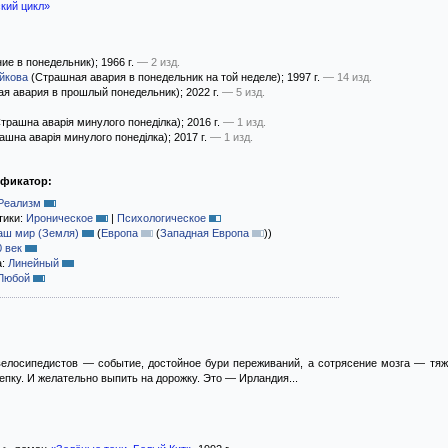
кий цикл»
ие в понедельник)
; 1966 г.
— 2 изд.
йкова
(Страшная авария в понедельник на той неделе)
; 1997 г.
— 14 изд.
я авария в прошлый понедельник)
; 2022 г.
— 5 изд.
трашна аварія минулого понеділка)
; 2016 г.
— 1 изд.
ашна аварія минулого понеділка)
; 2017 г.
— 1 изд.
ификатор:
Реализм
тики:
Ироническое
|
Психологическое
аш мир (Земля)
(
Европа
(
Западная Европа
)
)
0 век
а:
Линейный
Любой
велосипедистов — событие, достойное бури переживаний, а сотрясение мозга — тяж
епку. И желательно выпить на дорожку. Это — Ирландия...