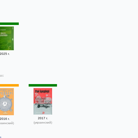
2025 г.
ах:
2017 г.
2016 г.
(украинский)
раинский)
>