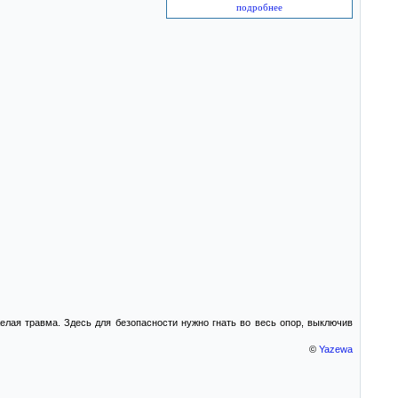
подробнее
елая травма. Здесь для безопасности нужно гнать во весь опор, выключив
©
Yazewa