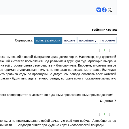
Рейтинг отзыва
Сортировка:
по актуальности
по дате
по рейтингу
по оценке
[
1
]
сказа, имеющий в своей биографии ирландские корни. Например, под дорожной
ляющий читателя посмеяться над различием двух культур. Ирландия выбрана
 на той стороне света свое счастье и благополучие. Впрочем, писатель вовсе
овторимая и уникальная, ничуть не похожая на остальные страны. Выглядит
 что правила езды по-ирландски не дадут нам повода обозвать всех жителей
аками будут выглядеть те иностранцы, которые примут сказанное за чистую
строго воспрещается знакомиться с данным провокационным произведением!
Оценка:
7
[
1
]
ночку, а не прихватывали с собой зачастую ещё кого-нибудь. А вообще автор
нтичности — Брэдбери пишет про худшие черты человеческой природы.