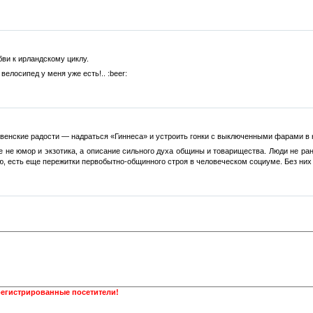
бви к ирландскому циклу.
велосипед у меня уже есть!.. :beer:
венские радости — надраться «Гиннеса» и устроить гонки с выключенными фарами в 
 не юмор и экзотика, а описание сильного духа общины и товарищества. Люди не ран
, есть еще пережитки первобытно-общинного строя в человеческом социуме. Без них т
регистрированные посетители!