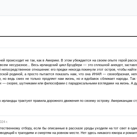
 ней происходит не так, как в Америке. В этом убеждается на своем опыте герой рас
всем несуразное... Весь ирландский цикл Брэдбери — это сплошной анекдот, застав
й непосредственное отношение: его предки некогда покинули этот остров, чтобы найти
еской родиной, а просто пытается показать нам, что она ИНАЯ — своеобразная, неп
, но ведь смех не только продляет нам жизнь, но и вдобавок сближает народы. Так
 — скорее, шутниками или философами с парадоксальными взглядами на жизнь. А дур
к ирландцы трактуют правила дорожного движения по своему острову. Американцам 
024 г.
тественному отбору, если бы описанные в рассказе уроды уходили на тот свет в оди
иводящий к трагедиям и смертям на ровном месте. Нет здесь никакого юмора и рома