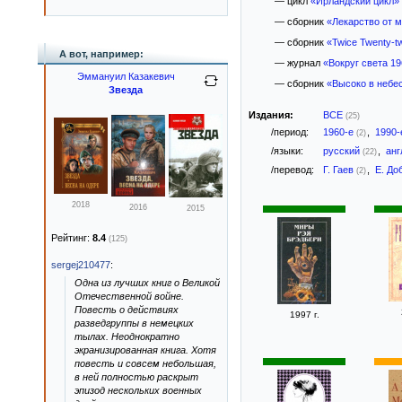
— цикл
«Ирландский цикл»
— сборник
«Лекарство от 
— сборник
«Twice Twenty-t
А вот, например:
— журнал
«Вокруг света 19
Эммануил Казакевич
— сборник
«Высоко в небес
Звезда
Издания:
ВСЕ
(25)
/период:
1960-е
,
1990
(2)
/языки:
русский
,
анг
(22)
/перевод:
Г. Гаев
,
Е. До
(2)
2018
2016
2015
Рейтинг:
8.4
(125)
sergej210477
:
Одна из лучших книг о Великой
Отечественной войне.
Повесть о действиях
1997 г.
разведгруппы в немецких
тылах. Неоднократно
экранизированная книга. Хотя
повесть и совсем небольшая,
в ней полностью раскрыт
эпизод нескольких военных