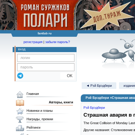
fantlab ru
регистрация
|
забыли пароль?
вход
OK
◄ Рэй Брэдбери
издания
Главная
Рэй Брэдбери «Страшная ава
Авторы, книги
Рэй Брэдбери
Новинки и планы
Страшная авария в 
Награды, премии
The Great Collision of Monday Last
Рейтинги
Другие названия: Столкновение в