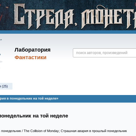
Лаборатория
Фантастики
 (25)
рия в понедельник на той неделе»
понедельник на той неделе
 понедельник / The Collision of Monday; Страшная авария в прошлый понедельник