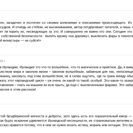
чен, загадочен и поэтичен со своими аллюзиями и описаниями происходящего. Из 
ссудков. И отнюдь не стёбом, не высмеиванием, автор потдёргивает читателя, а лишь 
ит ли корить их, несведующих за это. И совершенно не важно кто они. Сегодня это 
собственной безопасности : выпить кружку «на дорожку», выключить фары в темноте, 
ой монастырь — не суйся!»
6 г.
Ирландию. Ирландия это что-то волшебное, что-то магическое и приятное. Да, я вижу 
увством мира и законом жизни – законом волшебным, забавным для нас, непосвящен
риканец, нахожусь под этим волшебством, не в силах ощутить, где та грань между об
ть этот «ирландский цикл» – уж очень он какой-то такой, особый. Это какое-то зазерк
ставления – гнать на машине во всю прыть, да еще с выключенными фарами. Это забав
расное в этом рассказе!
 той брэдберинской мягкости и доброты, зато здесь есть его поразительный юмор —
как будто искренне удивляется Ирландской неспешности, ее странноватым жителям и 
ссказ нравится потому, что в нем не нужно искать истину, мораль или нотации. Это п