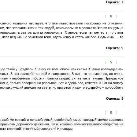
Оценка:
7
[
6
]
самого названия явствует, что всё повествование построено на описании,
тем, что это часть жизни тех людей, описываемых в рассказе.Это их социум, и
ирландцы, а завтра другая народность. Главное, если ты там есть, то стоит
чтоб ведьмы не заметили тебя, одеть кепку и стать как все. Ведь и мы — то
Оценка:
9
[
5
]
ее такой у Брэдбери. Я вижу ее волшебной, как сказка. Я вижу ирландцев как
ных. В них волшебство фей и лепреконов. В них что-то смешное, но очень
ычным и необычным, ибо эти понятия стираются тут как в тумане. Прекрасное
алье, только совершенно реальное. Вот и здесь все, кажется, с ног на голову
но как лучший анекдот на свете, но при этом и как-то волшебно – по-особому
Оценка:
8
[
5
]
 такой же мягкий и неназойливый, особенный юмор, который можно сравнить
правилам дорожного движения. Ну и, конечно, количеству велосипедистов на
росто хороший незлобный рассказ об Ирландии.