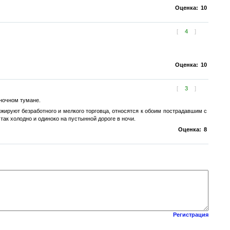
Оценка:
10
[
4
]
Оценка:
10
[
3
]
ночном тумане.
жируют безработного и мелкого торговца, относятся к обоим пострадавшим с
ак холодно и одиноко на пустынной дороге в ночи.
Оценка:
8
Регистрация