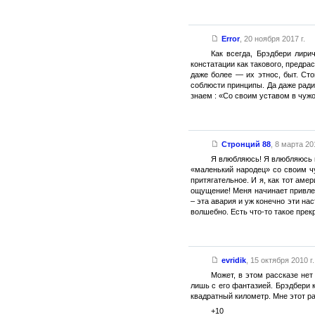
Error
,
20 ноября 2017 г.
Как всегда, Брэдбери лири
констатации как такового, предра
даже более — их этнос, быт. Сто
соблюсти принципы. Да даже ради 
знаем : «Со своим уставом в чуж
Стронций 88
,
8 марта 201
Я влюбляюсь! Я влюбляюсь в 
«маленький народец» со своим ч
притягательное. И я, как тот аме
ощущение! Меня начинает привлека
– эта авария и уж конечно эти на
волшебно. Есть что-то такое прек
evridik
,
15 октября 2010 г.
Может, в этом рассказе нет
лишь с его фантазией. Брэдбери 
квадратный километр. Мне этот ра
+10