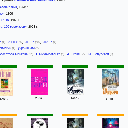
> роман
«Зелёные тени, Белый Кит»
, 1992 г.
меланхолии»
, 1959 г.
wo»
, 1966 г.
66'01»
, 1966 г.
а: 100 рассказов»
, 2003 г.
-е
,
2000-е
,
2010-е
,
2020-е
(1)
(3)
(10)
(9)
лийский
,
украинский
(1)
(2)
брохотова-Майкова
,
Г. Михайловська
,
А. Оганян
,
М. Щавурская
(14)
(1)
(5)
(1)
2006 г.
2009 г.
2010 г.
2004 г.