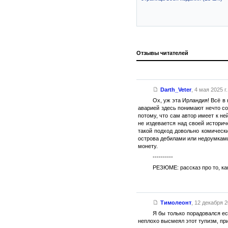
Отзывы читателей
Darth_Veter
,
4 мая 2025 г.
Ох, уж эта Ирландия! Всё в
аварией здесь понимают нечто со
потому, что сам автор имеет к не
не издевается над своей историч
такой подход довольно комически
острова дебилами или недоумками
монету.
----------
РЕЗЮМЕ: рассказ про то, ка
Тимолеонт
,
12 декабря 2
Я бы только порадовался ес
неплохо высмеял этот тупизм, пр