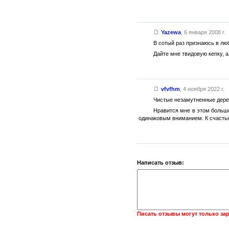
Yazewa
,
6 января 2008 г.
В сотый раз признаюсь в лю
Дайте мне твидовую кепку, а 
vfvfhm
,
4 ноября 2022 г.
Чистые незамутненные дере
Нравится мне в этом больше
одинаковым вниманием. К счастью
Написать отзыв:
Писать отзывы могут только за