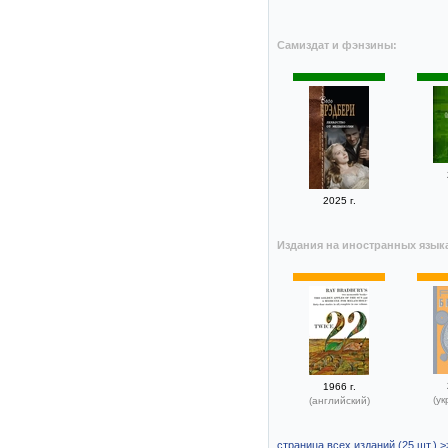
Самиздат и фэнзины:
2025 г.
Издания на иностранных язык
1966 г.
(ук
(английский)
страница всех изданий (25 шт.) >