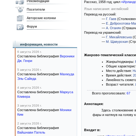
Рекомендации
Рассказ,
1958
год; цикл
«Ирландс
Язык написания: английский
Посетители
Перевод на русский:
Авторские колонки
—
Г. Гаев
(Столкновен
—
Е. Доброхотова-Ма
Форум
—
А. Оганян
(Страшна
Перевод на украинский:
—
Г. Михайловська
(С
—
М. Щавурская
(Стр
информация, новости
6 августа 2026 г.
Жанрово-тематический класс
Составлена библиография
Вероники
Дж. Генри
Жанры/поджанры:
Общие характерис
5 августа 2026 г.
Место действия:
Н
Составлена библиография
Махмуда
Время действия:
2
Эль-Сайеда
Линейность сюжет
Возраст читателя:
4 августа 2026 г.
Составлена библиография
Маркуса
Всего проголосовало:
67
Кливера
Аннотация:
3 августа 2026 г.
Составлена библиография
Моники
Здесь столкновение 
Ким
фары и натянув на голову к
2 августа 2026 г.
Составлена библиография
Входит в:
Вайшнави Патель