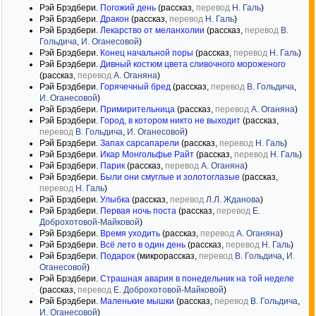
Рэй Брэдбери.
Погожий день
(рассказ,
перевод
Н. Галь
)
Рэй Брэдбери.
Дракон
(рассказ,
перевод
Н. Галь
)
Рэй Брэдбери.
Лекарство от меланхолии
(рассказ,
перевод
В.
Гольдича
,
И. Оганесовой
)
Рэй Брэдбери.
Конец начальной поры
(рассказ,
перевод
Н. Галь
)
Рэй Брэдбери.
Дивный костюм цвета сливочного мороженого
(рассказ,
перевод
А. Оганяна
)
Рэй Брэдбери.
Горячечный бред
(рассказ,
перевод
В. Гольдича
,
И. Оганесовой
)
Рэй Брэдбери.
Примирительница
(рассказ,
перевод
А. Оганяна
)
Рэй Брэдбери.
Город, в котором никто не выходит
(рассказ,
перевод
В. Гольдича
,
И. Оганесовой
)
Рэй Брэдбери.
Запах сарсапарели
(рассказ,
перевод
Н. Галь
)
Рэй Брэдбери.
Икар Монгольфье Райт
(рассказ,
перевод
Н. Галь
)
Рэй Брэдбери.
Парик
(рассказ,
перевод
А. Оганяна
)
Рэй Брэдбери.
Были они смуглые и золотоглазые
(рассказ,
перевод
Н. Галь
)
Рэй Брэдбери.
Улыбка
(рассказ,
перевод
Л.Л. Жданова
)
Рэй Брэдбери.
Первая ночь поста
(рассказ,
перевод
Е.
Доброхотовой-Майковой
)
Рэй Брэдбери.
Время уходить
(рассказ,
перевод
А. Оганяна
)
Рэй Брэдбери.
Всё лето в один день
(рассказ,
перевод
Н. Галь
)
Рэй Брэдбери.
Подарок
(микрорассказ,
перевод
В. Гольдича
,
И.
Оганесовой
)
Рэй Брэдбери.
Страшная авария в понедельник на той неделе
(рассказ,
перевод
Е. Доброхотовой-Майковой
)
Рэй Брэдбери.
Маленькие мышки
(рассказ,
перевод
В. Гольдича
,
И. Оганесовой
)