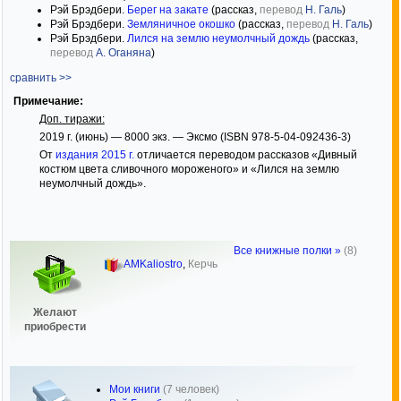
Рэй Брэдбери.
Берег на закате
(рассказ,
перевод
Н. Галь
)
Рэй Брэдбери.
Земляничное окошко
(рассказ,
перевод
Н. Галь
)
Рэй Брэдбери.
Лился на землю неумолчный дождь
(рассказ,
перевод
А. Оганяна
)
сравнить >>
Примечание:
Доп. тиражи:
2019 г. (июнь) — 8000 экз. — Эксмо (ISBN 978-5-04-092436-3)
От
издания 2015 г.
отличается переводом рассказов «Дивный
костюм цвета сливочного мороженого» и «Лился на землю
неумолчный дождь».
Все книжные полки »
(8)
AMKaliostro
,
Керчь
Желают
приобрести
Мои книги
(7 человек)