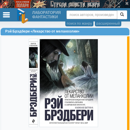
ЛАБОРАТОРИЯ
ФАНТАСТИКИ
поиск по жанру
расширенный
Рэй Брэдбери «Лекарство от меланхолии»