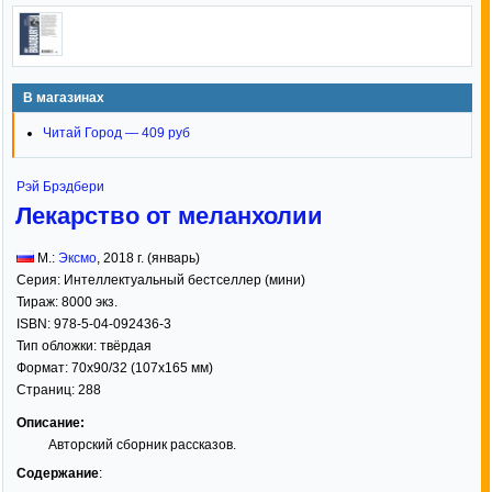
В магазинах
Читай Город — 409 руб
Рэй Брэдбери
Лекарство от меланхолии
М.:
Эксмо
,
2018
г. (январь)
Серия:
Интеллектуальный бестселлер (мини)
Тираж:
8000 экз.
ISBN:
978-5-04-092436-3
Тип обложки:
твёрдая
Формат:
70x90/32
(107x165 мм)
Страниц:
288
Описание:
Авторский сборник рассказов.
Содержание
: