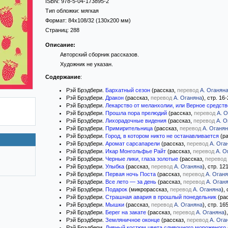
ISBN:
978-5-04-173895-2
Тип обложки:
мягкая
Формат:
84x108/32
(130x200 мм)
Страниц:
288
Описание:
Авторский сборник рассказов.
Художник не указан.
Содержание
:
Рэй Брэдбери.
Бархатный сезон
(рассказ,
перевод
А. Оганян
Рэй Брэдбери.
Дракон
(рассказ,
перевод
А. Оганяна
), стр. 16
Рэй Брэдбери.
Лекарство от меланхолии, или Верное средств
Рэй Брэдбери.
Прошла пора прелюдий
(рассказ,
перевод
А. 
Рэй Брэдбери.
Лихорадочные видения
(рассказ,
перевод
А. О
Рэй Брэдбери.
Примирительница
(рассказ,
перевод
А. Оганя
Рэй Брэдбери.
Город, в котором никто не останавливается
(ра
Рэй Брэдбери.
Аромат сарсапарели
(рассказ,
перевод
А. Ога
Рэй Брэдбери.
Икар Монгольфье Райт
(рассказ,
перевод
А. О
Рэй Брэдбери.
Черные лики, глаза золотые
(рассказ,
перевод
Рэй Брэдбери.
Улыбка
(рассказ,
перевод
А. Оганяна
), стр. 12
Рэй Брэдбери.
Первая ночь Поста
(рассказ,
перевод
А. Оган
Рэй Брэдбери.
Все лето — за день
(рассказ,
перевод
А. Оган
Рэй Брэдбери.
Подарок
(микрорассказ,
перевод
А. Оганяна
),
Рэй Брэдбери.
Страшная авария в прошлый понедельник
(ра
Рэй Брэдбери.
Мышки
(рассказ,
перевод
А. Оганяна
), стр. 16
Рэй Брэдбери.
Берег на закате
(рассказ,
перевод
А. Оганяна
)
Рэй Брэдбери.
Земляничное оконце
(рассказ,
перевод
А. Ога
Рэй Брэдбери.
Дивный костюм цвета сливочного мороженого