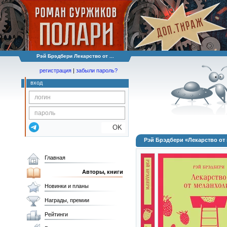
Рэй Брэдбери Лекарство от ...
регистрация
|
забыли пароль?
вход
OK
Рэй Брэдбери «Лекарство от
Главная
Авторы, книги
Новинки и планы
Награды, премии
Рейтинги