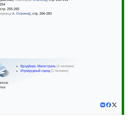
-254
 стр. 255-265
перевод
А. Оганяна
), стр. 266-283
Брэдбери. Магистраль
(1 человек)
Изумрудный город
(1 человек)
жные
лки