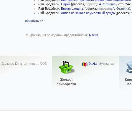
Рэй Брэдбери.
Парик
(рассказ,
перевод
А. Оганяна
), стр. 242
Рэй Брэдбери.
Время уходить
(рассказ,
перевод
А. Оганяна
),
Рэй Брэдбери.
Лился на землю неумолчный дождь
(рассказ,
сравнить >>
Информация об издании предоставлена:
ADeus
,
Дальнее Константинов…
(200)
DaHa
,
Мурманск
Желают
Кни
приобрести
по