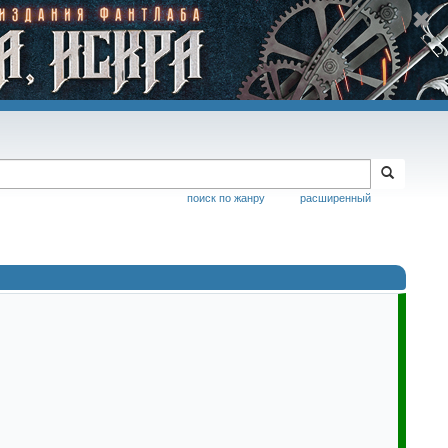
поиск по жанру
расширенный