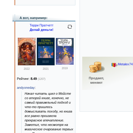
А вот, например:
Терри Пратчетт
Делай деньги!
Metalex74
2019
2022
2021
Продают,
Рейтинг:
8.49
(1207)
меняют
andyoneday
:
Начал читать цикл о Мойсте
со второй книге, конечно, не
самый правимльный подход и
что-то пришлось
домысливать походу, но книга
все равно произвела
прекрасное впечатление.
Заметил, что несмотря на
магическое очарование первых