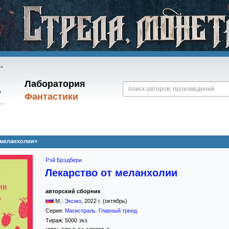
Лаборатория
Фантастики
 меланхолии»
Рэй Брэдбери
Лекарство от меланхолии
авторский сборник
М.:
Эксмо
,
2022
г. (октябрь)
Серия:
Магистраль. Главный тренд
Тираж:
5000 экз.