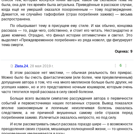
список тем, которых коснулся гений автора. Какой бы скользкой тема не
была, она для тех времён была актуальна. Приведённые в рассказе случаи,
когда ещё не умерший оказался похороненным — тому подтверждение.
Думается, не случайно тафофобия (страх погребения заживо) — весьма
распространена.
По обыгрывает тему в присущем ему стиле. И как обычно, концовка
рассказа — то, ради чего, собственно, и стоит его читать. Нестандартно и
даже комично. Отрадно, что финал истории оптимистичен и светел. Это
выделяет «Преждевременное погребение» из ряда новелл, где фигурирует
тема смерти.
Оценка:
9
[
6
]
Zlata.24
,
28 мая 2019 г.
В этом рассказе нет мистики, — обычная реальность без прикрас.
Можно было бы счесть фантастическим (или более, чем преувеличенным)
допущение автора о том, что «на много миллионов больше было других, не
усопших навек», но и это представлено ночным кошмаром, которым очень
часто тяготился герой рассказа в силу своей болезни.
Больше всего вызвали симпатию рассуждения автора о первичности
событий и первоисточниках наших потаенных страхов. Вывод показался
вполне закономерным и логичным: неизлечимая болезнь оказалась
следствием, а не причиной внушенных самому себе страхов перед
погребением заживо. Излечиться оказалось непросто, но под силу.
И если рассматривать смысл рассказа гораздо шире — о возможности
преодоления своих страхов, мешающих полноценной жизни, — то ценность
произведения увеличивается в разы.