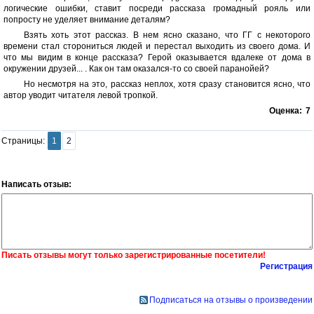
логические ошибки, ставит посреди рассказа громадный рояль или
попросту не уделяет внимание деталям?
Взять хоть этот рассказ. В нем ясно сказано, что ГГ с некоторого
времени стал сторониться людей и перестал выходить из своего дома. И
что мы видим в конце рассказа? Герой оказывается вдалеке от дома в
окружении друзей... . Как он там оказался-то со своей паранойей?
Но несмотря на это, рассказ неплох, хотя сразу становится ясно, что
автор уводит читателя левой тропкой.
Оценка:
7
Страницы:
1
2
Написать отзыв:
Писать отзывы могут только зарегистрированные посетители!
Регистрация
Подписаться на отзывы о произведении