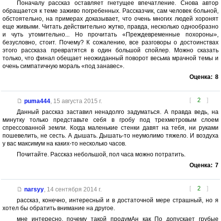
Поначалу рассказ оставляет гнетущее впечатление. Снова автор
обращается к теме заживо погребенных. Рассказчик, сам человек больной,
обстоятельно, на примерах доказывает, что очень многих людей хоронят
еще живыми. Читать действительно жутко, правда, несколько однообразно
и чуть утомительно... Но прочитать «Преждевременные похороны»,
безусловно, стоит. Почему? К сожалению, все разговоры о достоинствах
этого рассказа превратятся в один большой спойлер. Можно сказать
только, что финал обещает неожиданный поворот весьма мрачной темы и
очень симпатичную мораль «под занавес».
Оценка:
8
[
2
]
puma444
,
15 августа 2015 г.
Данный рассказ заставил ненадолго задуматься. А правда ведь, на
минутку только представьте себя в гробу под трехметровым слоем
спрессованной земли. Когда маленькие стенки давят на тебя, ни руками
пошевелить, не сесть. А дышать. Дышать-то неумолимо тяжело. И воздуха
у вас максимум на каких-то несколько часов.
Почитайте. Рассказ небольшой, пол часа можно потратить.
Оценка:
7
[
2
]
narsyy
,
14 сентября 2014 г.
рассказ, конечно, интересный и в достаточной мере страшный, но я
хотел бы обратить внимание на другое.
мне интересно, почему такой продумАн как По допускает грубые