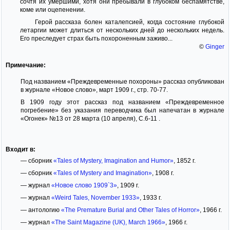
сочтя их умершими, хотя они пребывали в глубоком беспамятстве,
коме или оцепенении.
Герой рассказа болен каталепсией, когда состояние глубокой
летаргии может длиться от нескольких дней до нескольких недель.
Его преследует страх быть похороненным заживо...
©
Ginger
Примечание:
Под названием «Преждевременные похороны» рассказ опубликован
в журнале «Новое слово», март 1909 г., стр. 70-77.
В 1909 году этот рассказ под названием «Преждевременное
погребение» без указания переводчика был напечатан в журнале
«Огонек» №13 от 28 марта (10 апреля), С.6-11 .
Входит в:
— сборник
«Tales of Mystery, Imagination and Humor»
, 1852 г.
— сборник
«Tales of Mystery and Imagination»
, 1908 г.
— журнал
«Новое слово 1909`3»
, 1909 г.
— журнал
«Weird Tales, November 1933»
, 1933 г.
— антологию
«The Premature Burial and Other Tales of Horror»
, 1966 г.
— журнал
«The Saint Magazine (UK), March 1966»
, 1966 г.