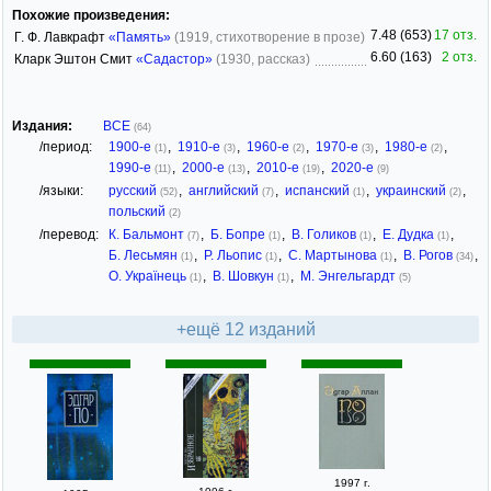
Похожие произведения:
7.48 (653)
17 отз.
Г. Ф. Лавкрафт
«Память»
(1919, стихотворение в прозе)
6.60 (163)
2 отз.
Кларк Эштон Смит
«Садастор»
(1930, рассказ)
Издания:
ВСЕ
(64)
/период:
1900-е
,
1910-е
,
1960-е
,
1970-е
,
1980-е
,
(1)
(3)
(2)
(3)
(2)
1990-е
,
2000-е
,
2010-е
,
2020-е
(11)
(13)
(19)
(9)
/языки:
русский
,
английский
,
испанский
,
украинский
,
(52)
(7)
(1)
(2)
польский
(2)
/перевод:
К. Бальмонт
,
Б. Бопре
,
В. Голиков
,
Е. Дудка
,
(7)
(1)
(1)
(1)
Б. Лесьмян
,
Р. Льопис
,
С. Мартынова
,
В. Рогов
,
(1)
(1)
(1)
(34)
О. Українець
,
В. Шовкун
,
М. Энгельгардт
(1)
(1)
(5)
+ещё 12 изданий
1997 г.