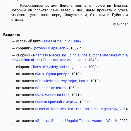
Рассказанная устами Демона притча о проклятии Тишины,
которым он проклял реку, ветер и лес, дабы прогнать с утеса
человека, устоявшего перед Запустением, Страхом и Буйством
стихии.
©
Ginger
Входит в:
— условный цикл
«Tales of the Folio Club»
— сборник
«Гротески и арабески»
, 1839 г.
— сборник
«Phantasy Pieces. Including all the author's late tales with a
new edition of the «Grotesque and Arabesque»
, 1842 г.
— сборник
«Tales of Mystery and Imagination»
, 1908 г.
— антологию
«Kruk. Wybór poezyi»
, 1910 г.
— антологию
«Opowieści nadzwyczajne, tom I»
, 1913 г.
— антологию
«Cuentos de terror»
, 1963 г.
— антологию
«New Worlds for Old»
, 1971 г.
— антологию
«Маска Красной Смерти»
, 1993 г.
— антологию
«Enter at Your Own Risk: The End is the Beginning»
, 2014
г.
— антологию
«Spectral Sounds: Unquiet Tales of Acoustic Weird»
, 2022
г.