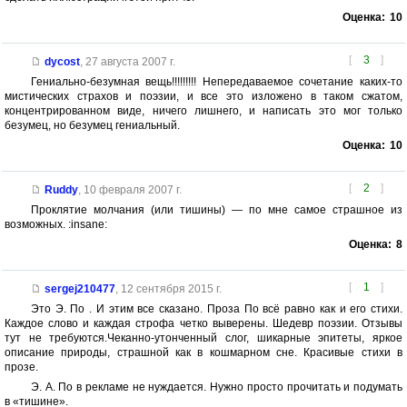
Оценка:
10
[
3
]
dycost
,
27 августа 2007 г.
Гениально-безумная вещь!!!!!!!!! Непередаваемое сочетание каких-то
мистических страхов и поэзии, и все это изложено в таком сжатом,
концентрированном виде, ничего лишнего, и написать это мог только
безумец, но безумец гениальный.
Оценка:
10
[
2
]
Ruddy
,
10 февраля 2007 г.
Проклятие молчания (или тишины) — по мне самое страшное из
возможных. :insane:
Оценка:
8
[
1
]
sergej210477
,
12 сентября 2015 г.
Это Э. По . И этим все сказано. Проза По всё равно как и его стихи.
Каждое слово и каждая строфа четко выверены. Шедевр поэзии. Отзывы
тут не требуются.Чеканно-утонченный слог, шикарные эпитеты, яркое
описание природы, страшной как в кошмарном сне. Красивые стихи в
прозе.
Э. А. По в рекламе не нуждается. Нужно просто прочитать и подумать
в «тишине».