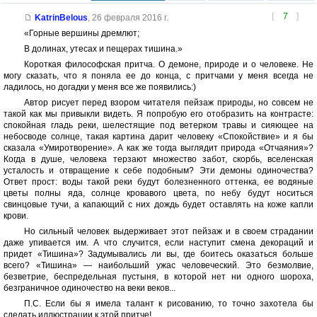
[
7
]
KatrinBelous
,
26 февраля 2016 г.
«Горные вершины дремлют;
В долинах, утесах и пещерах тишина.»
Короткая философская притча. О демоне, природе и о человеке. Не
могу сказать, что я поняла ее до конца, с притчами у меня всегда не
ладилось, но догадки у меня все же появились:)
Автор рисует перед взором читателя пейзаж природы, но совсем не
такой как мы привыкли видеть. Я попробую его отобразить на контрасте:
спокойная гладь реки, шелестящие под ветерком травы и сияющее на
небосводе солнце, такая картина дарит человеку «Спокойствие» и я бы
сказала «Умиротворение». А как же тогда выглядит природа «Отчаяния»?
Когда в душе, человека терзают множество забот, скорбь, вселенская
усталость и отвращение к себе подобным? Эти демоны одиночества?
Ответ прост: воды такой реки будут болезненного оттенка, ее водяные
цветы полны яда, солнце кровавого цвета, по небу будут носиться
свинцовые тучи, а капающий с них дождь будет оставлять на коже капли
крови.
Но сильный человек выдерживает этот пейзаж и в своем страдании
даже упивается им. А что случится, если наступит смена декораций и
придет «Тишина»? Задумывались ли вы, где боитесь оказаться больше
всего? «Тишина» — наибольший ужас человеческий. Это безмолвие,
безветрие, беспредельная пустыня, в которой нет ни одного шороха,
безграничное одиночество на веки веков...
П.С. Если бы я имела талант к рисованию, то точно захотела бы
сделать иллюстрации к этой притче!