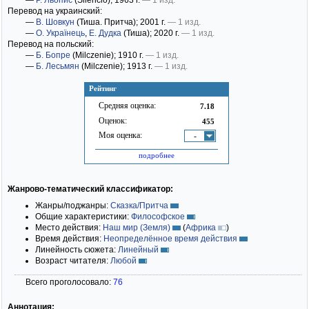
—
Р. Льопис
(Silencio)
; 1963 г.
— 1 изд.
Перевод на украинский:
—
В. Шовкун
(Тиша. Притча)
; 2001 г.
— 1 изд.
—
О. Українець
,
Е. Дудка
(Тиша)
; 2020 г.
— 1 изд.
Перевод на польский:
—
Б. Бопре
(Milczenie)
; 1910 г.
— 1 изд.
—
Б. Лесьмян
(Milczenie)
; 1913 г.
— 1 изд.
Рейтинг
Средняя оценка:
7.18
Оценок:
455
Моя оценка:
-
подробнее
Жанрово-тематический классификатор:
Жанры/поджанры:
Сказка/Притча
Общие характеристики:
Философское
Место действия:
Наш мир (Земля)
(
Африка
)
Время действия:
Неопределённое время действия
Линейность сюжета:
Линейный
Возраст читателя:
Любой
Всего проголосовало:
76
Аннотация: