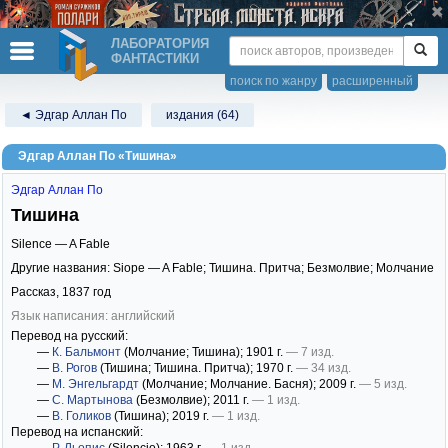
ЛАБОРАТОРИЯ
ФАНТАСТИКИ
поиск по жанру
расширенный
◄ Эдгар Аллан По
издания (64)
Эдгар Аллан По «Тишина»
Эдгар Аллан По
Тишина
Silence — A Fable
Другие названия: Siope — A Fable; Тишина. Притча; Безмолвие; Молчание
Рассказ,
1837
год
Язык написания: английский
Перевод на русский:
—
К. Бальмонт
(Молчание; Тишина)
; 1901 г.
— 7 изд.
—
В. Рогов
(Тишина; Тишина. Притча)
; 1970 г.
— 34 изд.
—
М. Энгельгардт
(Молчание; Молчание. Басня)
; 2009 г.
— 5 изд.
—
С. Мартынова
(Безмолвие)
; 2011 г.
— 1 изд.
—
В. Голиков
(Тишина)
; 2019 г.
— 1 изд.
Перевод на испанский: