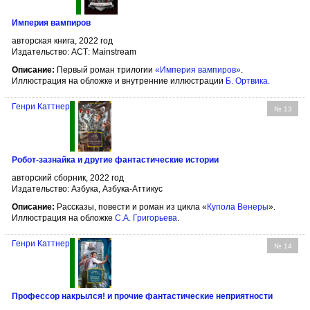
Империя вампиров
авторская книга, 2022 год
Издательство: АСТ: Mainstream
Описание:
Первый роман трилогии
«Империя вампиров»
.
Иллюстрация на обложке и внутренние иллюстрации
Б. Ортвика
.
Генри Каттнер
№ 13
Робот-зазнайка и другие фантастические истории
авторский сборник, 2022 год
Издательство: Азбука, Азбука-Аттикус
Описание:
Рассказы, повести и роман из цикла «
Купола Венеры
».
Иллюстрация на обложке
С.А. Григорьева
.
Генри Каттнер
№ 14
Профессор накрылся! и прочие фантастические неприятности