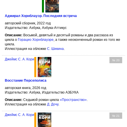
Адмирал Хорнблауэр. Последняя встреча
авторский сборник, 2022 год
Издательство: Азбука, Азбука-Аттикус
Описание:
Восьмой, девятый и десятый романы и два рассказа из
цикла о
Горацио Хорнблауэре
, а также неоконченный роман из того же
цикла.
Иллюстрация на обложке
С. Шикина
.
Джеймс С. А. Кори
№ 20
Восстание Персеполиса
авторская книга, 2026 год
Издательство: Азбука, Издательство АЗБУКА
Описание:
Седьмой роман цикла
«Пространство»
.
Иллюстрация на обложке
Д. Дочу
.
Джеймс С. А. Кори
№ 21