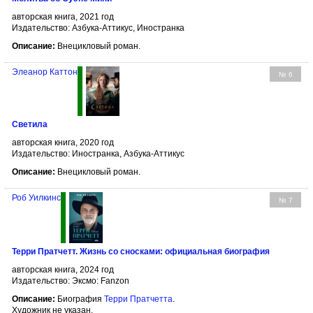
авторская книга, 2021 год
Издательство: Азбука-Аттикус, Иностранка
Описание:
Внецикловый роман.
Элеанор Каттон
№ 6
Светила
авторская книга, 2020 год
Издательство: Иностранка, Азбука-Аттикус
Описание:
Внецикловый роман.
Роб Уилкинс
№ 7
Терри Пратчетт. Жизнь со сносками: официальная биография
авторская книга, 2024 год
Издательство: Эксмо: Fanzon
Описание:
Биография
Терри Пратчетта
.
Художник не указан.