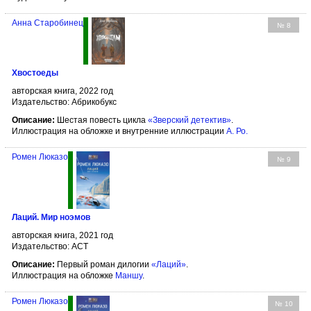
Анна Старобинец
№ 8
Хвостоеды
авторская книга, 2022 год
Издательство: Абрикобукс
Описание:
Шестая повесть цикла
«Зверский детектив»
.
Иллюстрация на обложке и внутренние иллюстрации
А. Ро
.
Ромен Люказо
№ 9
Лаций. Мир ноэмов
авторская книга, 2021 год
Издательство: АСТ
Описание:
Первый роман дилогии
«Лаций»
.
Иллюстрация на обложке
Маншу
.
Ромен Люказо
№ 10