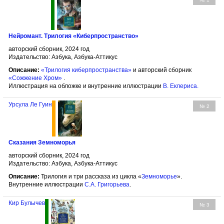
Нейромант. Трилогия «Киберпространство»
авторский сборник, 2024 год
Издательство: Азбука, Азбука-Аттикус
Описание:
«Трилогия киберпространства»
и авторский сборник
«Сожжение Хром»
.
Иллюстрация на обложке и внутренние иллюстрации
В. Еклериса
.
Урсула Ле Гуин
№ 2
Сказания Земноморья
авторский сборник, 2024 год
Издательство: Азбука, Азбука-Аттикус
Описание:
Трилогия и три рассказа из цикла «
Земноморье
».
Внутренние иллюстрации
С.А. Григорьева
.
Кир Булычев
№ 3