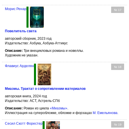
Морис Ренар
№ 17
Повелитель света
авторский сборник, 2023 год
Издательство: Азбука, Азбука-Аттикус
Описание:
Три внецикловых романа и новеллы.
Художник не указан.
Флавиус Арделян
№ 18
Миазмы. Трактат о сопротивлении материалов
авторская книга, 2024 год
Издательство: АСТ, Астрель-СПб
Описание:
Роман из цикла
«Миазмы»
.
Иллюстрация на суперобложке, обложке и форзацах
М. Емельянова
.
Сесил Скотт Форестер
№ 19