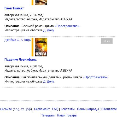
Гнев Тиамат
авторская книга, 2026 год
Издательство: Азбука, Издательство АЗБУКА
Описание:
Восьмой роман цикла
«Пространство»
.
Иллюстрация на обложке
Д. Дочу
.
Джеймс С. А. Кори
№ 22
Падение Левиафана
авторская книга, 2026 год
Издательство: Азбука, Издательство АЗБУКА
Описание:
Заключительный (девятый) роман цикла
«Пространство»
.
Иллюстрация на обложке
Д. Дочу
.
О сайте
(
eng
,
fra
,
укр
) |
Регламент
|
FAQ
|
Контакты
|
Наши награды
|
ВКонтакте
|
Telegram
|
Наши товары