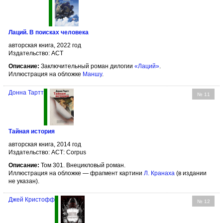
Лаций. В поисках человека
авторская книга, 2022 год
Издательство: АСТ
Описание:
Заключительный роман дилогии
«Лаций»
.
Иллюстрация на обложке
Маншу
.
Донна Тартт
№ 11
Тайная история
авторская книга, 2014 год
Издательство: АСТ: Corpus
Описание:
Том 301. Внецикловый роман.
Иллюстрация на обложке — фрагмент картини
Л. Кранаха
(в издании
не указан).
Джей Кристофф
№ 12