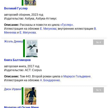
Великий Гусляр
авторский сборник, 2023 год
Издательство: Азбука, Азбука-Аттикус
Описание:
Рассказы и повести из цикла
«Гусляр»
.
Иллюстрация на обложке
Е. Мигунова
; внутренние иллюстрации
В.
Минеева
и
Е. Мигунова
.
Жоэль Диккер
№ 4
Книга Балтиморов
авторская книга, 2017 год
Издательство: АСТ: Corpus
Описание:
Том 443. Второй роман цикла о
Маркусе Гольдмане
.
Иллюстрация на обложке
А. Бондаренко
.
Джон Ирвинг
№ 5
Молитва об Оуэне Мини