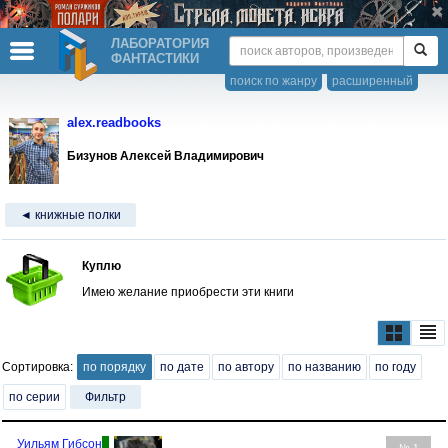
ЛАБОРАТОРИЯ
ФАНТАСТИКИ
поиск по жанру
расширенный
alex.readbooks
Бизунов Алексей Владимирович
◄ книжные полки
Куплю
Имею желание приобрести эти книги
Сортировка:
по порядку
по дате
по автору
по названию
по году
по серии
Фильтр
Уильям Гибсон
№ 1