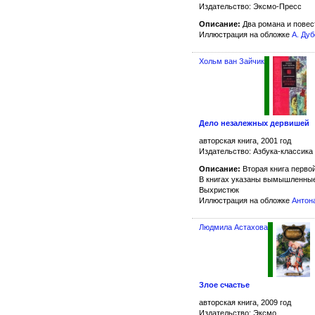
Издательство: Эксмо-Пресс
Описание:
Два романа и повес
Иллюстрация на обложке
А. Ду
Хольм ван Зайчик
Дело незалежных дервишей
авторская книга, 2001 год
Издательство: Азбука-классика
Описание:
Вторая книга перво
В книгах указаны вымышленные
Выхристюк
Иллюстрация на обложке
Антон
Людмила Астахова
Злое счастье
авторская книга, 2009 год
Издательство: Эксмо