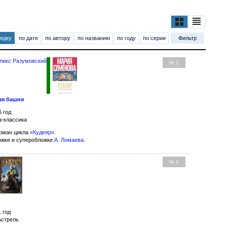
рядку
по дате
по автору
по названию
по году
по серии
Фильтр
ликс Разумовский
№ 2
ая башня
6 год
а-классика
оман цикла
«Кудеяр»
.
ожке и суперобложке
А. Ломаева
.
№ 4
1 год
Астрель