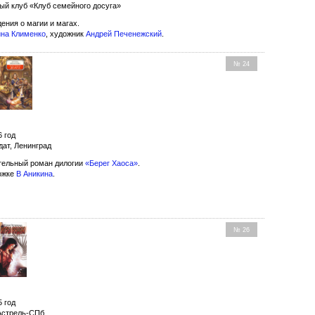
ый клуб «Клуб семейного досуга»
ения о магии и магах.
на Клименко
, художник
Андрей Печенежский
.
№ 24
6 год
дат, Ленинград
ельный роман дилогии
«Берег Хаоса»
.
ожке
В Аникина
.
№ 26
5 год
 Астрель-СПб