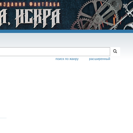
поиск по жанру
расширенный