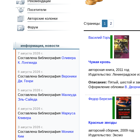
Рекомендации
Посетители
Авторские колонки
Страницы:
1
2
Форум
Василий Горъ
информация, новости
7 августа 2026 г.
Составлена библиография
Оливера
Чужая кровь
К. Лэнгмида
авторская книга, 2011 год
6 августа 2026 г.
Издательство: Ленинградское и
Составлена библиография
Вероники
Дж. Генри
Описание:
Пятый, шестой и з
Оформление обложки
В. Дворн
5 августа 2026 г.
Составлена библиография
Махмуда
Федор Березин
Эль-Сайеда
4 августа 2026 г.
Составлена библиография
Маркуса
Кливера
Красные звезды
3 августа 2026 г.
авторский сборник, 2009 год
Составлена библиография
Моники
Издательство: Эксмо
Ким