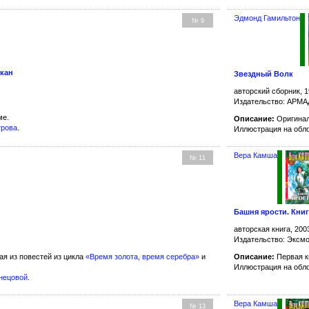
Эдмонд Гамильтон
№ 9
ркан
Звездный Волк
авторский сборник, 1
Издательство: АРМ
ме.
Описание:
Оригинал
трова
.
Иллюстрация на обл
Вера Камша
№ 11
Башня ярости. Книг
авторская книга, 200
Издательство: Эксм
ая из повестей из цикла
«Время золота, время серебра»
и
Описание:
Первая к
Иллюстрация на обл
знецовой
.
Вера Камша
№ 13