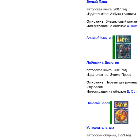
Белый Паяц
авторская книга, 2007 год
Издательство: Азбука-классика
Описание:
Внецикловый роман
Иллюстрация на обложке
А. Ло
Алексей Калугин
Лабиринт. Дилогия
авторская книга, 2001 год
Издательство: Эксмо-Пресс
Описание:
Первые два романа
издавался.
Иллюстрация на обложке
В. Ос
Николай Басов
Устранитель зла
авторский сборник, 1999 год