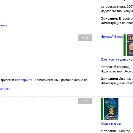
авторская книга, 200
Издательство: Азбук
Описание:
Второй р
.
Иллюстрация на обл
маева
.
Николай Басов
№ 19
Охотник на демоно
авторский сборник, 1
Издательство: Эксм
Описание:
Два рома
 трилогии
«Лабиринт»
. Заключительный роман в серии не
Иллюстрация на обл
тапенко
.
№ 21
Книга магов
антология, 2008 год