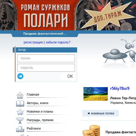
Продажа фантастической ...
регистрация
|
забыли пароль?
вход
OK
r56ty78ui9
Главная
Левон Тер-Пет
Украина, Киевск
Авторы, книги
Новинки и планы
◄ книжные полки
Награды, премии
Рейтинги
Продажа фантаст