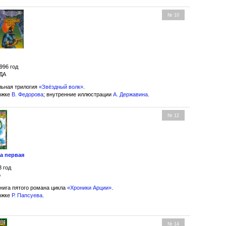
№ 10
996 год
АДА
ьная трилогия
«Звёздный волк»
.
ожке
В. Федорова
; внутренние иллюстрации
А. Державина
.
№ 12
а первая
3 год
о
нига пятого романа цикла
«Хроники Арции»
.
ожке
Р. Папсуева
.
№ 14