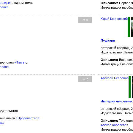
звезды»
в одном томе.
Описание:
Первая ч
бовика
.
Иллюстрация на обл
Юрий Корчевский
№ 5
Пушкарь
авторский сборник, 2
Издательство: Ленин
Описание:
Весь ци
на-эпопеи
«Тьма»
.
Иллюстрация на обл
валёва
.
Алексей Бессонов
№ 7
Империя человечес
авторский сборник, 2
здательство
Издательство: Эксм
ана цикла
«Пророчество»
.
Описание:
Трилогия
ика
.
Алекса Королёва
».
Иллюстрация на обл