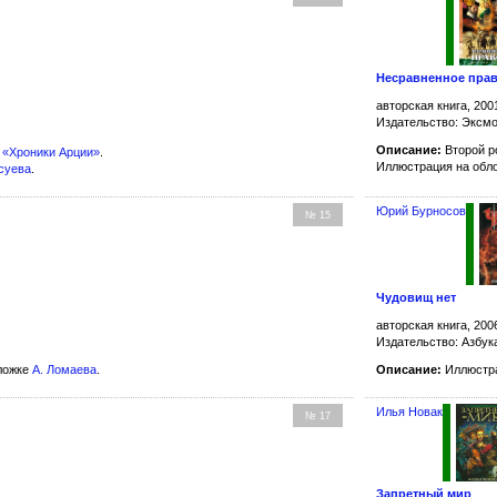
Несравненное пра
авторская книга, 200
Издательство: Эксм
Описание:
Второй р
а
«Хроники Арции»
.
Иллюстрация на обл
псуева
.
Юрий Бурносов
№ 15
Чудовищ нет
авторская книга, 200
Издательство: Азбук
ложке
А. Ломаева
.
Описание:
Иллюстра
Илья Новак
№ 17
Запретный мир