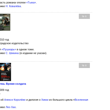
асть романа-эпопеи
«Тьма»
.
ожке
Н. Ковалёва
.
№ 6
010 год
градское издательство
кл
«Пушкарь»
в одном томе.
ожке
С. Шикина
(в издании не указан).
№ 8
тва. Время солдата
009 год
о
 об
Алексе Королёве
и дилогия о
Хикки
из большого цикла «
Вселенная
ожке
Лео Хао
.