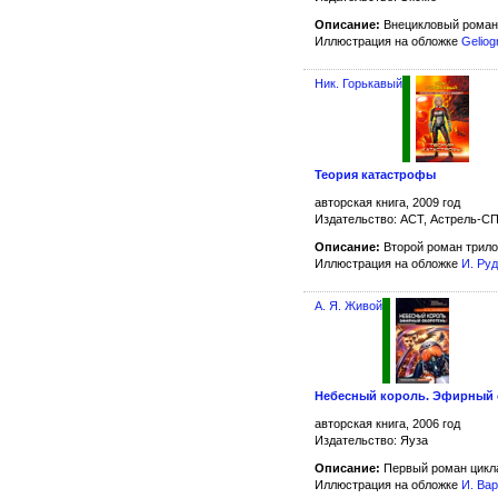
Описание:
Внецикловый роман
Иллюстрация на обложке
Geliog
Ник. Горькавый
Теория катастрофы
авторская книга, 2009 год
Издательство: АСТ, Астрель-С
Описание:
Второй роман трил
Иллюстрация на обложке
И. Ру
А. Я. Живой
Небесный король. Эфирный 
авторская книга, 2006 год
Издательство: Яуза
Описание:
Первый роман цик
Иллюстрация на обложке
И. Ва