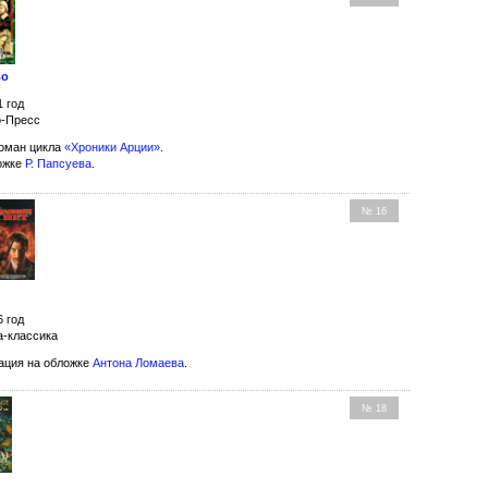
во
1 год
о-Пресс
оман цикла
«Хроники Арции»
.
ожке
Р. Папсуева
.
№ 16
6 год
а-классика
ция на обложке
Антона Ломаева
.
№ 18