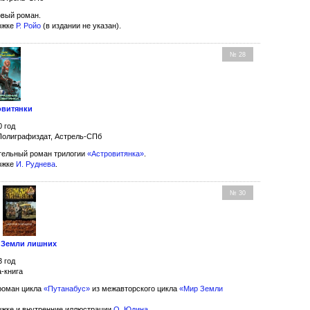
вый роман.
ожке
Р. Ройо
(в издании не указан).
№ 28
овитянки
0 год
Полиграфиздат, Астрель-СПб
ельный роман трилогии
«Астровитянка»
.
ожке
И. Руднева
.
№ 30
 Земли лишних
3 год
-книга
роман цикла
«Путанабус»
из межавторского цикла
«Мир Земли
ожке и внутренние иллюстрации
О. Юдина
.