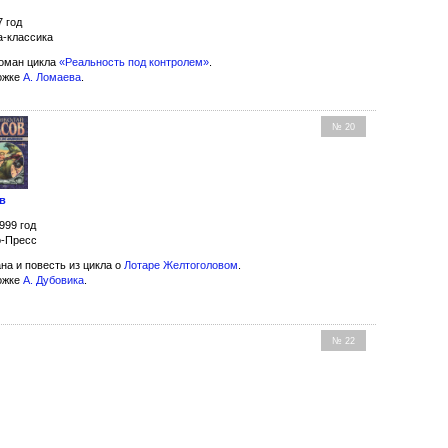
7 год
а-классика
оман цикла
«Реальность под контролем»
.
ожке
А. Ломаева
.
№ 20
в
999 год
о-Пресс
на и повесть из цикла о
Лотаре Желтоголовом
.
ожке
А. Дубовика
.
№ 22