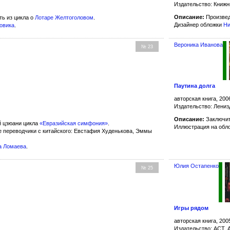
Издательство: Книжн
Описание:
Произвед
ть из цикла о
Лотаре Желтоголовом
.
Дизайнер обложки
Ни
бовика
.
Вероника Иванова
№ 23
Паутина долга
авторская книга, 200
Издательство: Лениз
Описание:
Заключит
й цзюани цикла
«Евразийская симфония»
.
Иллюстрация на обл
 переводчики с китайского: Евстафия Худенькова, Эммы
а Ломаева
.
Юлия Остапенко
№ 25
Игры рядом
авторская книга, 200
Издательство: АСТ,