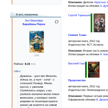
Описание:
Дилогия
«Красные 
Иллюстрация на обложке
А. Ду
А вот, например:
Сергей Тармашев
Энн Маккефри
Барабаны Перна
Сияние Тьмы
авторская книга, 2011 год
Издательство: АСТ, Астрель
Описание:
Вторая часть рома
Иллюстрация на обложке
Н. Ко
2026
Василий Горъ
Рейтинг:
8.19
(533)
raliso
:
Думаешь - цикл про Менолли,
ждешь ее, а тут - хопа! - и
Пророчество
сплошной Пьемур. Много,
авторская книга, 2011 год
вкусно, с умением.
Издательство: Ленинградское и
Оглядитесь вокруг, и вы
увидите внезапно много таких
Описание:
Первые четыре ром
мальчиков, у которых никто
Оформление обложки
В. Дворн
вовремя не поинтересовался,
каково им живется на самом