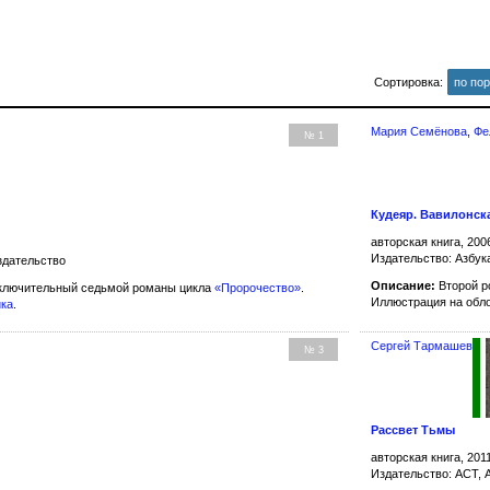
Сортировка:
по по
Мария Семёнова
,
Фе
№ 1
Кудеяр. Вавилонск
авторская книга, 200
Издательство: Азбук
здательство
Описание:
Второй р
аключительный седьмой романы цикла
«Пророчество»
.
Иллюстрация на обл
ика
.
Сергей Тармашев
№ 3
Рассвет Тьмы
авторская книга, 201
Издательство: АСТ, 