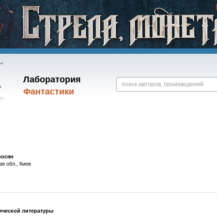
Лаборатория
Фантастики
росян
ая обл., Киев
ической литературы