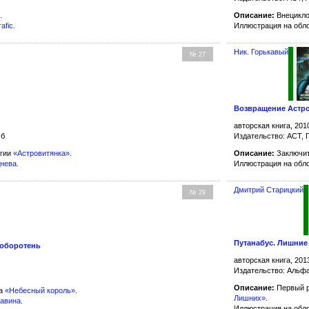
.
Описание:
Внецикло
rafic
.
Иллюстрация на обл
Ник. Горькавый
№ 27
Возвращение Астр
авторская книга, 201
Пб
Издательство: АСТ, 
огии
«Астровитянка»
.
Описание:
Заключит
днева
.
Иллюстрация на обл
Дмитрий Старицкий
№ 29
Путанабус. Лишние
оборотень
авторская книга, 201
Издательство: Альфа
Описание:
Первый 
ла
«Небесный король»
.
Лишних»
.
равина
.
Иллюстрация на обл