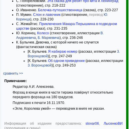
С. Погореловский.
Эта сказка для ребят про кита и Ленинград
(стихотворение), стр. 218-222
О. Иваненко.
Белочка-путешественница
(сказка), стр. 223-227
П. Мумин.
Слон и лавочник
(стихотворение,
перевод
Ю.
Коринца
), стр. 228-230
С. Жемайтис.
Приключения Макара Перышкина в подводном
царстве
(рассказ), стр. 231-235
Ю. Коринец.
Колесо
(стихотворение, иллюстрации
В.
Андриевича
,
Б. Маркевича
), стр. 236-246
К. Булычев. Девочка, с которой ничего не случится
(фантастическая сказка)
[К. Булычев.
Я набираю номер
(рассказ, иллюстрации
З.
Воронцовой
)], стр. 247-249
[К. Булычев.
Об одном привидении
(рассказ, иллюстрации
З. Воронцовой
)], стр. 249-253
сравнить >>
Примечание:
Редактор А.И. Алексеева.
Форзац в конце книги в части тиража повёрнут относительно
переднего форзаца на 180 градусов.
Подписано к печати 16.11.1970.
«Эгле, Королева ужей» — переводчик в книге не указан.
Информация об издании предоставлена:
slovar06
,
ЛысенкоВИ
(дополнения и сканы)