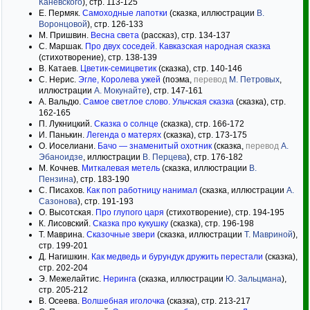
Каневского
), стр. 113-125
Е. Пермяк.
Самоходные лапотки
(сказка, иллюстрации
В.
Воронцовой
), стр. 126-133
М. Пришвин.
Весна света
(рассказ), стр. 134-137
С. Маршак.
Про двух соседей. Кавказская народная сказка
(стихотворение), стр. 138-139
В. Катаев.
Цветик-семицветик
(сказка), стр. 140-146
С. Нерис.
Эгле, Королева ужей
(поэма,
перевод
М. Петровых
,
иллюстрации
А. Мокунайте
), стр. 147-161
А. Вальдю.
Самое светлое слово. Ульчская сказка
(сказка), стр.
162-165
П. Лукницкий.
Сказка о солнце
(сказка), стр. 166-172
И. Панькин.
Легенда о матерях
(сказка), стр. 173-175
О. Иоселиани.
Бачо — знаменитый охотник
(сказка,
перевод
А.
Эбаноидзе
, иллюстрации
В. Перцева
), стр. 176-182
М. Кочнев.
Миткалевая метель
(сказка, иллюстрации
В.
Пензина
), стр. 183-190
С. Писахов.
Как поп работницу нанимал
(сказка, иллюстрации
А.
Сазонова
), стр. 191-193
О. Высотская.
Про глупого царя
(стихотворение), стр. 194-195
К. Лисовский.
Сказка про кукушку
(сказка), стр. 196-198
Т. Маврина.
Сказочные звери
(сказка, иллюстрации
Т. Мавриной
),
стр. 199-201
Д. Нагишкин.
Как медведь и бурундук дружить перестали
(сказка),
стр. 202-204
Э. Межелайтис.
Неринга
(сказка, иллюстрации
Ю. Зальцмана
),
стр. 205-212
В. Осеева.
Волшебная иголочка
(сказка), стр. 213-217