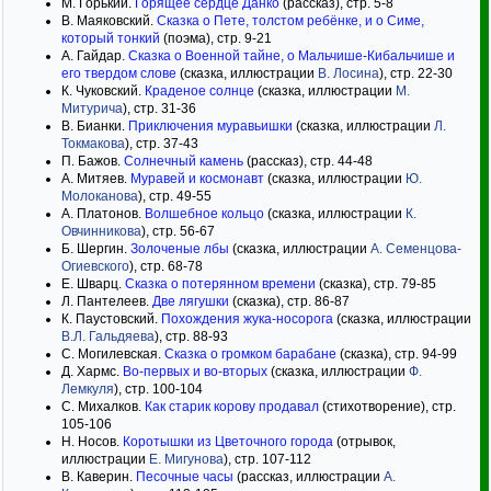
М. Горький.
Горящее сердце Данко
(рассказ), стр. 5-8
В. Маяковский.
Сказка о Пете, толстом ребёнке, и о Симе,
который тонкий
(поэма), стр. 9-21
А. Гайдар.
Сказка о Военной тайне, о Мальчише-Кибальчише и
его твердом слове
(сказка, иллюстрации
В. Лосина
), стр. 22-30
К. Чуковский.
Краденое солнце
(сказка, иллюстрации
М.
Митурича
), стр. 31-36
В. Бианки.
Приключения муравьишки
(сказка, иллюстрации
Л.
Токмакова
), стр. 37-43
П. Бажов.
Солнечный камень
(рассказ), стр. 44-48
А. Митяев.
Муравей и космонавт
(сказка, иллюстрации
Ю.
Молоканова
), стр. 49-55
А. Платонов.
Волшебное кольцо
(сказка, иллюстрации
К.
Овчинникова
), стр. 56-67
Б. Шергин.
Золоченые лбы
(сказка, иллюстрации
А. Семенцова-
Огиевского
), стр. 68-78
Е. Шварц.
Сказка о потерянном времени
(сказка), стр. 79-85
Л. Пантелеев.
Две лягушки
(сказка), стр. 86-87
К. Паустовский.
Похождения жука-носорога
(сказка, иллюстрации
В.Л. Гальдяева
), стр. 88-93
С. Могилевская.
Сказка о громком барабане
(сказка), стр. 94-99
Д. Хармс.
Во-первых и во-вторых
(сказка, иллюстрации
Ф.
Лемкуля
), стр. 100-104
С. Михалков.
Как старик корову продавал
(стихотворение), стр.
105-106
Н. Носов.
Коротышки из Цветочного города
(отрывок,
иллюстрации
Е. Мигунова
), стр. 107-112
В. Каверин.
Песочные часы
(рассказ, иллюстрации
А.