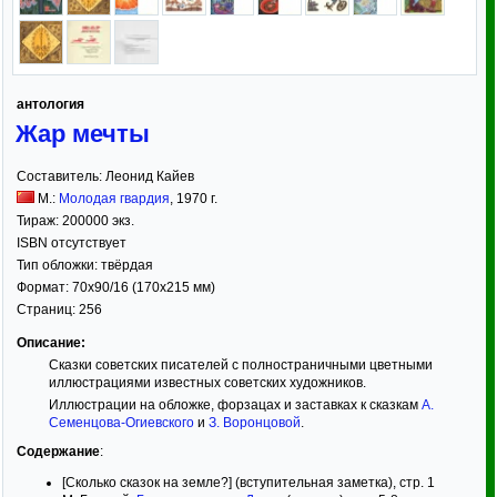
антология
Жар мечты
Составитель:
Леонид Кайев
М.:
Молодая гвардия
,
1970
г.
Тираж:
200000 экз.
ISBN отсутствует
Тип обложки:
твёрдая
Формат:
70x90/16
(170x215 мм)
Страниц:
256
Описание:
Сказки советских писателей с полностраничными цветными
иллюстрациями известных советских художников.
Иллюстрации на обложке, форзацах и заставках к сказкам
А.
Семенцова-Огиевского
и
З. Воронцовой
.
Содержание
:
[Сколько сказок на земле?] (вступительная заметка), стр. 1