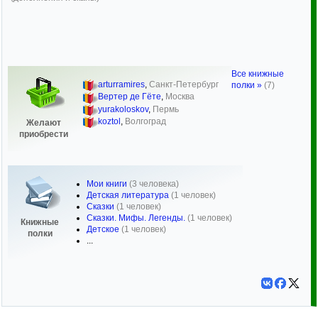
Все книжные
arturramires
,
Санкт-Петербург
полки »
(7)
Вертер де Гёте
,
Москва
yurakoloskov
,
Пермь
koztol
,
Волгоград
Желают
приобрести
Мои книги
(3 человека)
Детская литература
(1 человек)
Сказки
(1 человек)
Сказки. Мифы. Легенды.
(1 человек)
Книжные
Детское
(1 человек)
полки
...