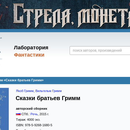
Лаборатория
Фантастики
м «Сказки братьев Гримм»
Якоб Гримм
,
Вильгельм Гримм
Сказки братьев Гримм
авторский сборник
СПб.:
Речь
,
2015
г.
Тираж:
4000 экз.
ISBN:
978-5-9268-1680-5