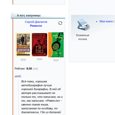
А вот, например:
Мои книги
(
Сергей Довлатов
Ремесло
Книжные
полки
2018
2026
2014
Рейтинг:
8.09
(104)
ab46
:
Всё-таки, хорошая
автобиография лучше
хорошей биографии. В ней об
авторе рассказывает не
только то, что написано, но и
то, как написано. «Ремесло» -
именно такая книга,
написанная по-особому, по-
довлатовски. Где из деталей