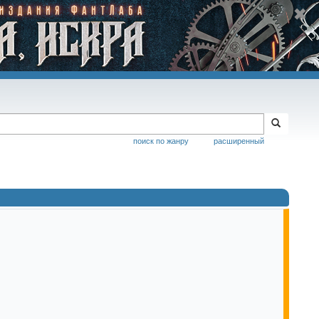
поиск по жанру
расширенный