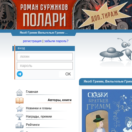
Якоб Гримм Вильгельм Гримм ...
регистрация
|
забыли пароль?
вход
OK
Якоб Гримм, Вильгельм Грим
Главная
Авторы, книги
Новинки и планы
Награды, премии
Рейтинги