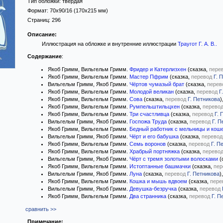
Тип обложки:
твёрдая
Формат:
70x90/16
(170x215 мм)
Страниц:
296
Описание:
Иллюстрация на обложке и внутренние иллюстрации
Траугот Г. А. В.
.
Содержание
:
Якоб Гримм, Вильгельм Гримм.
Фридер и Катерлизхен
(сказка,
пере
Якоб Гримм, Вильгельм Гримм.
Мастер Пфрим
(сказка,
перевод
Г. 
Вильгельм Гримм, Якоб Гримм.
Чёртов чумазый брат
(сказка,
перев
Якоб Гримм, Вильгельм Гримм.
Молодой великан
(сказка,
перевод
Г
Якоб Гримм, Вильгельм Гримм.
Сова
(сказка,
перевод
Г. Петникова
)
Якоб Гримм, Вильгельм Гримм.
Румпельштильцхен
(сказка,
перево
Якоб Гримм, Вильгельм Гримм.
Три счастливца
(сказка,
перевод
Г. 
Вильгельм Гримм, Якоб Гримм.
Госпожа Труда
(сказка,
перевод
Г. П
Якоб Гримм, Вильгельм Гримм.
Бедный работник с мельницы и кош
Вильгельм Гримм, Якоб Гримм.
Чёрт и его бабушка
(сказка,
перевод
Якоб Гримм, Вильгельм Гримм.
Семь воронов
(сказка,
перевод
Г. П
Якоб Гримм, Вильгельм Гримм.
Храбрый портняжка
(сказка,
перево
Вильгельм Гримм, Якоб Гримм.
Чёрт с тремя золотыми волосками
(
Якоб Гримм, Вильгельм Гримм.
Истоптанные башмачки
(сказка,
пер
Вильгельм Гримм, Якоб Гримм.
Луна
(сказка,
перевод
Г. Петникова
)
Якоб Гримм, Вильгельм Гримм.
Кошка и мышь вдвоем
(сказка,
пере
Вильгельм Гримм, Якоб Гримм.
Девушка-безручка
(сказка,
перевод
Якоб Гримм, Вильгельм Гримм.
Два странника
(сказка,
перевод
Г. П
сравнить >>
Примечание: