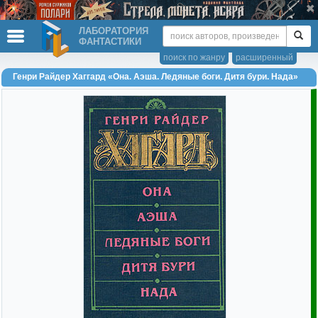
ЛАБОРАТОРИЯ
ФАНТАСТИКИ
поиск по жанру
расширенный
Генри Райдер Хаггард «Она. Аэша. Ледяные боги. Дитя бури. Нада»