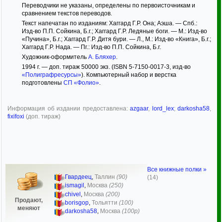
Переводчики не указаны, определены по первоисточникам и
сравнением текстов переводов.
Текст напечатан по изданиям: Хаггард Г.Р. Она; Аэша. — Спб.:
Изд-во П.П. Сойкина, Б.г.; Хаггард Г.Р. Ледяные боги. — М.: Изд-во
«Пучина», Б.г.; Хаггард Г.Р. Дитя бури. — Л., М.: Изд-во «Книга», Б.г.;
Хаггард Г.Р. Нада. — Пг.: Изд-во П.П. Сойкина, Б.г.
Художник-оформитель
А. Бляхер
.
1994 г. — доп. тираж 50000 экз. (ISBN 5-7150-0017-3, изд-во
«Полиграфресурсы»
). Компьютерный набор и верстка
подготовлены
СП «Фолио»
.
Информация об издании предоставлена:
azgaar
,
lord_lex
;
darkosha58
,
fixifoxi
(доп. тираж)
Все книжные полки »
Гвардеец
,
Таллин
(90)
(14)
ismagil
,
Москва
(250)
chivel
,
Москва
(200)
Продают,
borisgop
,
Тольятти
(100)
меняют
darkosha58
,
Москва
(100р)