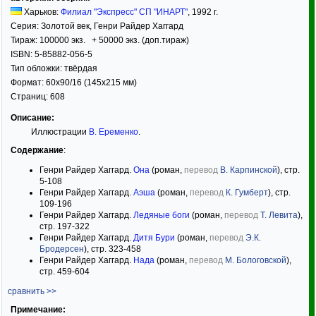
Харьков:
Филиал "Экспресс" СП "ИНАРТ"
,
1992
г.
Серия:
Золотой век
,
Генри Райдер Хаггард
Тираж:
100000 экз. + 50000 экз. (доп.тираж)
ISBN:
5-85882-056-5
Тип обложки:
твёрдая
Формат:
60x90/16
(145x215 мм)
Страниц:
608
Описание:
Иллюстрации
В. Еременко
.
Содержание
:
Генри Райдер Хаггард.
Она
(роман,
перевод
В. Карпинской
), стр.
5-108
Генри Райдер Хаггард.
Аэша
(роман,
перевод
К. Гумберт
), стр.
109-196
Генри Райдер Хаггард.
Ледяные боги
(роман,
перевод
Т. Левита
),
стр. 197-322
Генри Райдер Хаггард.
Дитя Бури
(роман,
перевод
Э.К.
Бродерсен
), стр. 323-458
Генри Райдер Хаггард.
Нада
(роман,
перевод
М. Бологовской
),
стр. 459-604
сравнить >>
Примечание: