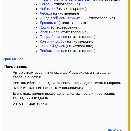
Беглец
(стихотворение)
Чей голос?
(стихотворение)
Лебедь
(стихотворение)
«- Где твой дом, пичужка?..»
(стихотворение)
Дразнилка
(стихотворение)
Кошки
(стихотворение)
Ипси Випси
(стихотворение)
Попугай и мыши
(стихотворение)
Колючий клубок
(стихотворение)
Грибной дождь
(стихотворение)
Весёлые соседи
(стихотворение)
сравнить >>
Примечание:
Автор стихотворений Александр Маршак указан на задней
стороне обложки .
Все английские народные песенки в переводе Самуила Маршака
публикуются под авторством переводчика.
Для ознакомления представлена только часть иллюстраций,
вошедших в издание.
2015 г. — доп. тираж.