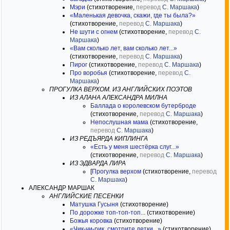
Мэри
(стихотворение,
перевод
С. Маршака
)
«Маленькая девочка, скажи, где ты была?»
(стихотворение,
перевод
С. Маршака
)
Не шути с огнем
(стихотворение,
перевод
С.
Маршака
)
«Вам сколько лет, вам сколько лет...»
(стихотворение,
перевод
С. Маршака
)
Пирог
(стихотворение,
перевод
С. Маршака
)
Про воробья
(стихотворение,
перевод
С.
Маршака
)
ПРОГУЛКА ВЕРХОМ. ИЗ АНГЛИЙСКИХ ПОЭТОВ
ИЗ АЛАНА АЛЕКСАНДРА МИЛНА
Баллада о королевском бутерброде
(стихотворение,
перевод
С. Маршака
)
Непослушная мама
(стихотворение,
перевод
С. Маршака
)
ИЗ РЕДЪЯРДА КИПЛИНГА
«Есть у меня шестёрка слуг...»
(стихотворение,
перевод
С. Маршака
)
ИЗ ЭДВАРДА ЛИРА
[
Прогулка верхом
(стихотворение,
перевод
С. Маршака
)
АЛЕКСАНДР МАРШАК
АНГЛИЙСКИЕ ПЕСЕНКИ
Матушка Гусыня
(стихотворение)
По дорожке топ-топ-топ...
(стихотворение)
Божья коровка
(стихотворение)
«Чик-чи-рик, смотрите детки...»
(стихотворение)