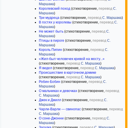
Маршака
)
Королевский поход
(стихотворение,
перевод
С.
Маршака
)
Три мудреца
(стихотворение,
перевод
С. Маршака
)
В гостях у королевы
(стихотворение,
перевод
С.
Маршака
)
Не может быть
(стихотворение,
перевод
С.
Маршака
)
Птицы в пироге
(стихотворение,
перевод
С.
Маршака
)
Король Пипин
(стихотворение,
перевод
С.
Маршака
)
«Жил-был человечек кривой на мосту...»
(стихотворение,
перевод
С. Маршака
)
Я видел
(стихотворение,
перевод
С. Маршака
)
Происшествие в карточном домике
(стихотворение,
перевод
С. Маршака
)
Робин-Бобин
(стихотворение,
перевод
С.
Маршака
)
О мальчиках и девочках
(стихотворение,
перевод
С. Маршака
)
Джек и Джилл
(стихотворение,
перевод
С.
Маршака
)
Чарли-Варли — свинопас
(стихотворение,
перевод
С. Маршака
)
О соне-Джонни
(стихотворение,
перевод
С.
Маршака
)
Загадка
(стихотворение,
перевод
С. Маршака
)