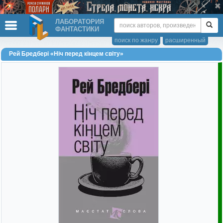
ЛАБОРАТОРИЯ
ФАНТАСТИКИ
поиск по жанру
расширенный
Рей Бредбері «Ніч перед кінцем світу»