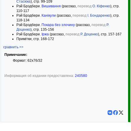
Стасюка
), стр. 99-109
Рэй Брэдбери.
Вишивання
(рассказ,
перевод
О. Кіфенко
), стр.
110-117
Рэй Брэдбери.
Канікули
(рассказ,
перевод
І. Бондаренко
), стр.
118-134
Рэй Брэдбери.
Покара без злочину
(рассказ,
перевод
Р.
Доценко
), стр. 135-156
Рэй Брэдбери.
Іржа
(рассказ,
перевод
Р. Доценко
), стр. 157-167
Примітки, стр. 168-172
сравнить >>
Примечание:
Формат: 62х76/32
Информация об издании предоставлена:
240580