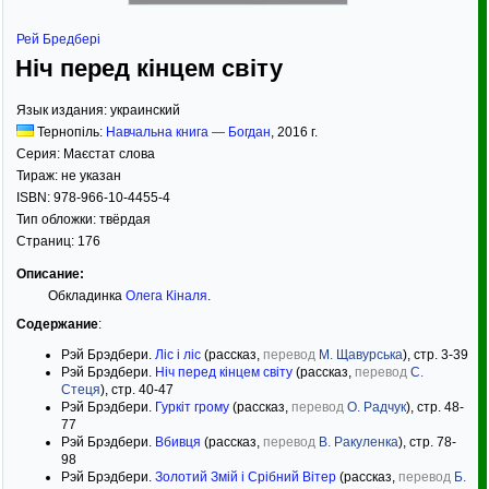
Рей Бредбері
Ніч перед кінцем світу
Язык издания:
украинский
Тернопіль:
Навчальна книга — Богдан
,
2016
г.
Серия:
Маєстат слова
Тираж:
не указан
ISBN:
978-966-10-4455-4
Тип обложки:
твёрдая
Страниц:
176
Описание:
Обкладинка
Олега Кіналя
.
Содержание
:
Рэй Брэдбери.
Ліс і ліс
(рассказ,
перевод
М. Щавурська
), стр. 3-39
Рэй Брэдбери.
Ніч перед кінцем світу
(рассказ,
перевод
С.
Стеця
), стр. 40-47
Рэй Брэдбери.
Гуркіт грому
(рассказ,
перевод
О. Радчук
), стр. 48-
77
Рэй Брэдбери.
Вбивця
(рассказ,
перевод
В. Ракуленка
), стр. 78-
98
Рэй Брэдбери.
Золотий Змій і Срібний Вітер
(рассказ,
перевод
Б.