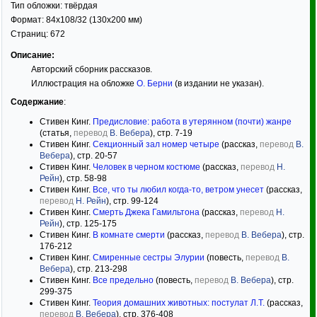
Тип обложки:
твёрдая
Формат:
84x108/32
(130x200 мм)
Страниц:
672
Описание:
Авторский сборник рассказов.
Иллюстрация на обложке
О. Берни
(в издании не указан).
Содержание
:
Стивен Кинг.
Предисловие: работа в утерянном (почти) жанре
(статья,
перевод
В. Вебера
), стр. 7-19
Стивен Кинг.
Секционный зал номер четыре
(рассказ,
перевод
В.
Вебера
), стр. 20-57
Стивен Кинг.
Человек в черном костюме
(рассказ,
перевод
Н.
Рейн
), стр. 58-98
Стивен Кинг.
Все, что ты любил когда-то, ветром унесет
(рассказ,
перевод
Н. Рейн
), стр. 99-124
Стивен Кинг.
Смерть Джека Гамильтона
(рассказ,
перевод
Н.
Рейн
), стр. 125-175
Стивен Кинг.
В комнате смерти
(рассказ,
перевод
В. Вебера
), стр.
176-212
Стивен Кинг.
Смиренные сестры Элурии
(повесть,
перевод
В.
Вебера
), стр. 213-298
Стивен Кинг.
Все предельно
(повесть,
перевод
В. Вебера
), стр.
299-375
Стивен Кинг.
Теория домашних животных: постулат Л.Т.
(рассказ,
перевод
В. Вебера
), стр. 376-408