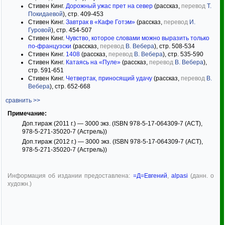
Стивен Кинг.
Дорожный ужас прет на север
(рассказ,
перевод
Т.
Покидаевой
), стр. 409-453
Стивен Кинг.
Завтрак в «Кафе Готэм»
(рассказ,
перевод
И.
Гуровой
), стр. 454-507
Стивен Кинг.
Чувство, которое словами можно выразить только
по-французски
(рассказ,
перевод
В. Вебера
), стр. 508-534
Стивен Кинг.
1408
(рассказ,
перевод
В. Вебера
), стр. 535-590
Стивен Кинг.
Катаясь на «Пуле»
(рассказ,
перевод
В. Вебера
),
стр. 591-651
Стивен Кинг.
Четвертак, приносящий удачу
(рассказ,
перевод
В.
Вебера
), стр. 652-668
сравнить >>
Примечание:
Доп.тираж (2011 г.) — 3000 экз. (ISBN 978-5-17-064309-7 (АСТ),
978-5-271-35020-7 (Астрель))
Доп.тираж (2012 г.) — 3000 экз. (ISBN 978-5-17-064309-7 (АСТ),
978-5-271-35020-7 (Астрель))
Информация об издании предоставлена:
=Д=Евгений
,
alpasi
(данн. о
художн.)