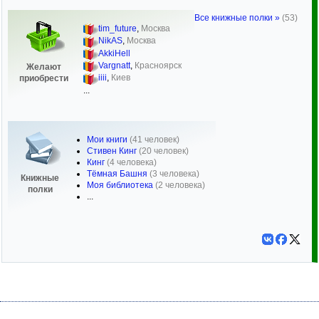
Все книжные полки »
(53)
tim_future
,
Москва
NikAS
,
Москва
AkkiHell
Vargnatt
,
Красноярск
Желают
iiii
,
Киев
приобрести
...
Мои книги
(41 человек)
Стивен Кинг
(20 человек)
Кинг
(4 человека)
Тёмная Башня
(3 человека)
Книжные
Моя библиотека
(2 человека)
полки
...